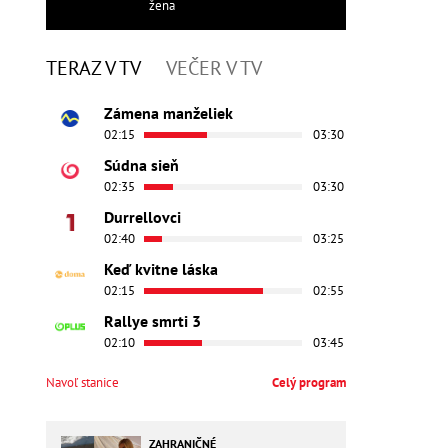
žena
TERAZ V TV
VEČER V TV
Zámena manželiek
02:15
03:30
Súdna sieň
02:35
03:30
Durrellovci
02:40
03:25
Keď kvitne láska
02:15
02:55
Rallye smrti 3
02:10
03:45
Navoľ stanice
Celý program
ZAHRANIČNÉ