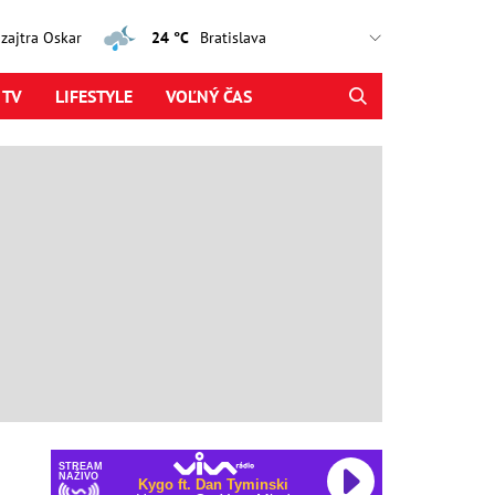
, zajtra Oskar
24 °C
 TV
LIFESTYLE
VOĽNÝ ČAS
STREAM
NAŽIVO
Kygo ft. Dan Tyminski