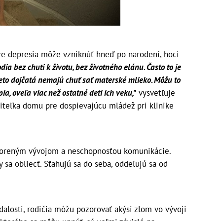
že depresia môže vzniknúť hneď po narodení, hoci
odia bez chuti k životu, bez životného elánu. Často to je
ieto dojčatá nemajú chuť sať materské mlieko. Môžu to
pia, oveľa viac než ostatné deti ich veku,"
vysvetľuje
iteľka domu pre dospievajúcu mládež pri klinike
koreným vývojom a neschopnosťou komunikácie.
 sa obliecť. Sťahujú sa do seba, oddeľujú sa od
dalosti, rodičia môžu pozorovať akýsi zlom vo vývoji