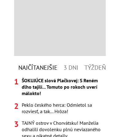
NAJČÍTANEJŠIE
3 DNI
TÝŽDEŇ
ŠOKUJÚCE slová Plačkovej: S Reném
dlho tajili... Tomuto po rokoch uverí
málokto!
Peklo českého herca: Odmietol sa
rozviesť, a tak... Hrôza!
TAJNÝ ostrov v Chorvátsku! Manželia
odhalili dovolenku plnú neviazaného
sexu a pikatné detaily