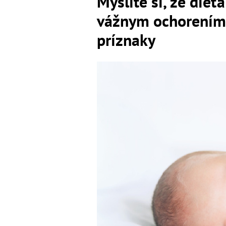
Myslíte si, že die
vážnym ochorením
príznaky