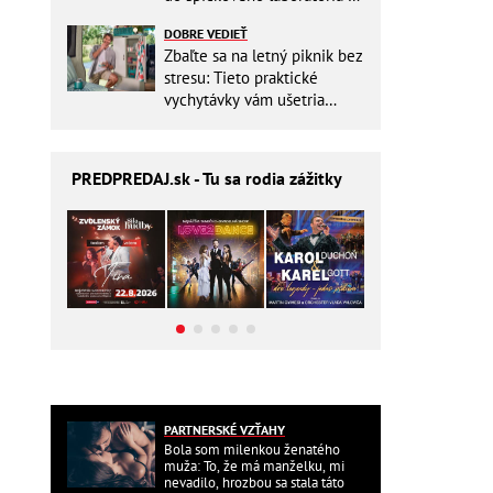
Slovensku
DOBRE VEDIEŤ
Zbaľte sa na letný piknik bez
stresu: Tieto praktické
vychytávky vám ušetria
miesto v batohu!
PREDPREDAJ
.sk - Tu sa rodia zážitky
PARTNERSKÉ VZŤAHY
Bola som milenkou ženatého
muža: To, že má manželku, mi
nevadilo, hrozbou sa stala táto