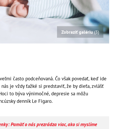
Zobraziť galériu
(3)
 veľmi často podceňovaná. Čo však povedať, keď ide
ás je vždy ťažké si predstaviť, že by dieťa, zvlášť
 Hoci to býva výnimočné, depresie sa môžu
ancúzsky denník Le Figaro.
nky: Pamäť o nás prezrádza viac, ako si myslíme