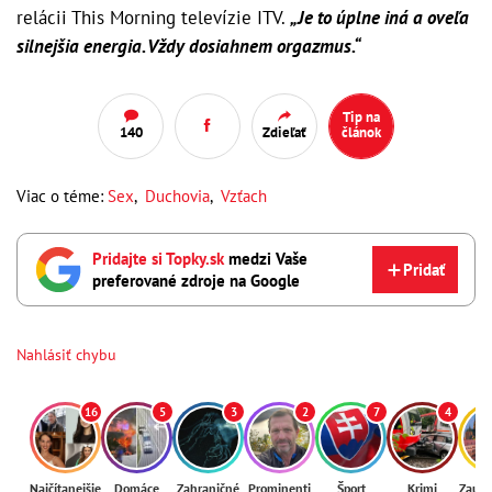
relácii This Morning televízie ITV.
„Je to úplne iná a oveľa
silnejšia energia. Vždy dosiahnem orgazmus.“
Tip na
140
Zdieľať
článok
Viac o téme:
Sex
,
Duchovia
,
Vzťach
Pridajte si Topky.sk
medzi Vaše
Pridať
preferované zdroje na Google
Nahlásiť chybu
16
5
3
2
7
4
Najčítanejšie
Domáce
Zahraničné
Prominenti
Šport
Krimi
Zaují