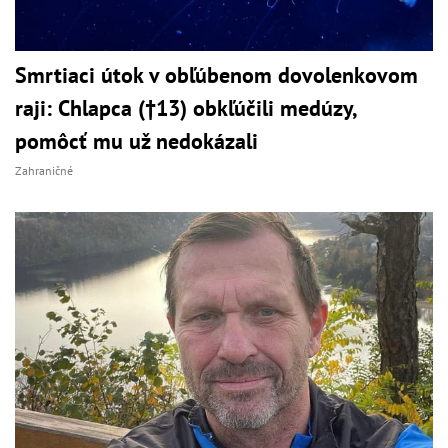
Smrtiaci útok v obľúbenom dovolenkovom
raji: Chlapca (†13) obkľúčili medúzy,
pomôcť mu už nedokázali
Zahraničné