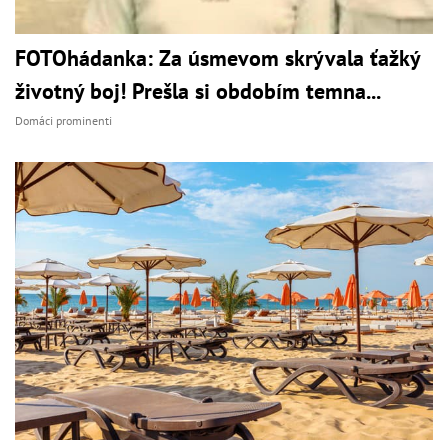
FOTOhádanka: Za úsmevom skrývala ťažký
životný boj! Prešla si obdobím temna...
Domáci prominenti