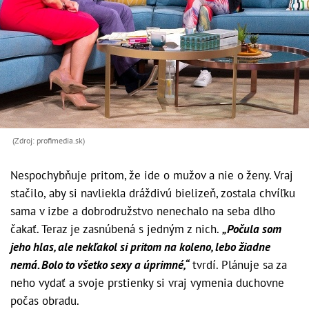
(Zdroj: profimedia.sk)
Nespochybňuje pritom, že ide o mužov a nie o ženy. Vraj
stačilo, aby si navliekla dráždivú bielizeň, zostala chvíľku
sama v izbe a dobrodružstvo nenechalo na seba dlho
čakať. Teraz je zasnúbená s jedným z nich.
„Počula som
jeho hlas, ale nekľakol si pritom na koleno, lebo žiadne
nemá. Bolo to všetko sexy a úprimné,“
tvrdí. Plánuje sa za
neho vydať a svoje prstienky si vraj vymenia duchovne
počas obradu.