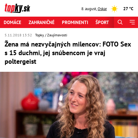
27 °C
8. august
,
Oskar
DOMÁCE
ZAHRANIČNÉ
PROMINENTI
ŠPORT
ZAUJÍMAV
5.11.2018 13:52
Topky
Zaujímavosti
Žena má nezvyčajných milencov: FOTO Sex
s 15 duchmi, jej snúbencom je vraj
poltergeist