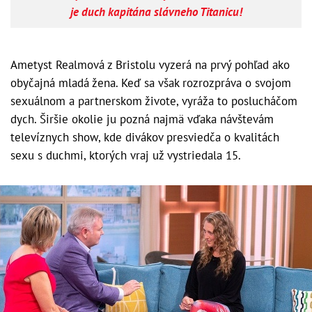
je duch kapitána slávneho Titanicu!
Ametyst Realmová z Bristolu vyzerá na prvý pohľad ako
obyčajná mladá žena. Keď sa však rozrozpráva o svojom
sexuálnom a partnerskom živote, vyráža to poslucháčom
dych. Širšie okolie ju pozná najmä vďaka návštevám
televíznych show, kde divákov presviedča o kvalitách
sexu s duchmi, ktorých vraj už vystriedala 15.