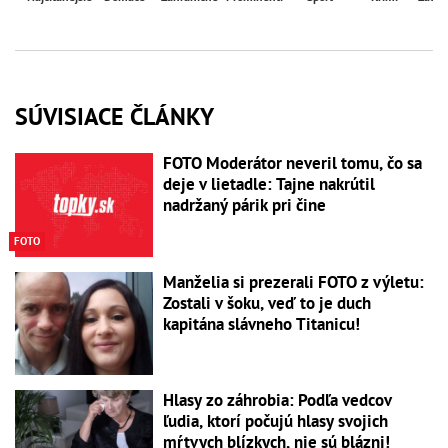
SÚVISIACE ČLÁNKY
FOTO Moderátor neveril tomu, čo sa
deje v lietadle: Tajne nakrútil
nadržaný párik pri čine
FOTO
Manželia si prezerali FOTO z výletu:
Zostali v šoku, veď to je duch
kapitána slávneho Titanicu!
Hlasy zo záhrobia: Podľa vedcov
ľudia, ktorí počujú hlasy svojich
mŕtvych blízkych, nie sú blázni!