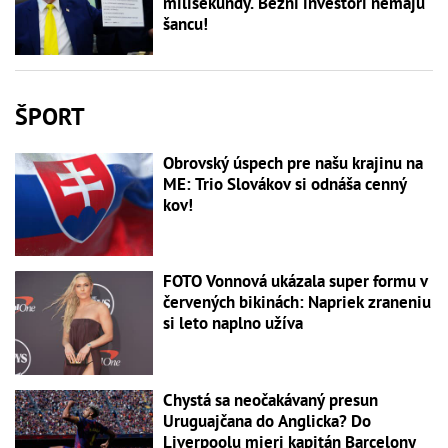
milisekundy. Bežní investori nemajú
šancu!
ŠPORT
Obrovský úspech pre našu krajinu na
ME: Trio Slovákov si odnáša cenný
kov!
FOTO Vonnová ukázala super formu v
červených bikinách: Napriek zraneniu
si leto naplno užíva
Chystá sa neočakávaný presun
Uruguajčana do Anglicka? Do
Liverpoolu mieri kapitán Barcelony