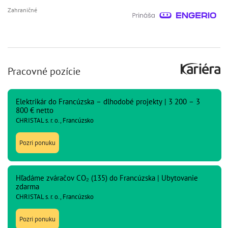
Zahraničné
Pracovné pozície
Elektrikár do Francúzska – dlhodobé projekty | 3 200 – 3
800 € netto
CHRISTAL s. r. o., Francúzsko
Pozri ponuku
Hľadáme zváračov CO₂ (135) do Francúzska | Ubytovanie
zdarma
CHRISTAL s. r. o., Francúzsko
Pozri ponuku