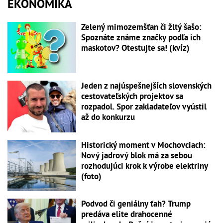
EKONOMIKA
Zelený mimozemšťan či žltý šašo:
Spoznáte známe značky podľa ich
maskotov? Otestujte sa! (kvíz)
Jeden z najúspešnejších slovenských
cestovateľských projektov sa
rozpadol. Spor zakladateľov vyústil
až do konkurzu
Historický moment v Mochovciach:
Nový jadrový blok má za sebou
rozhodujúci krok k výrobe elektriny
(foto)
Podvod či geniálny ťah? Trump
predáva elite drahocenné