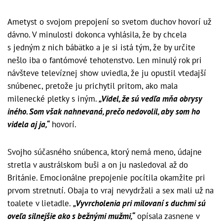
Ametyst o svojom prepojení so svetom duchov hovorí už
dávno. V minulosti dokonca vyhlásila, že by chcela
s jedným z nich bábätko a je si istá tým, že by určite
nešlo iba o fantómové tehotenstvo. Len minulý rok pri
návšteve televíznej show uviedla, že ju opustil vtedajší
snúbenec, pretože ju prichytil pritom, ako mala
milenecké pletky s iným.
„Videl, že sú vedľa mňa obrysy
iného. Som však nahnevaná, prečo nedovolil, aby som ho
videla aj ja,“
hovorí.
Svojho súčasného snúbenca, ktorý nemá meno, údajne
stretla v austrálskom buši a on ju nasledoval až do
Británie. Emocionálne prepojenie pocítila okamžite pri
prvom stretnutí. Obaja to vraj nevydržali a sex mali už na
toalete v lietadle.
„Vyvrcholenia pri milovaní s duchmi sú
oveľa silnejšie ako s bežnými mužmi,“
opísala zasnene v