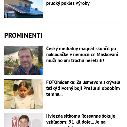
prudký pokles výroby
PROMINENTI
Český mediálny magnát skončil po
nakladačke v nemocnici! Maskovaní
muži ho ani trochu nešetrili!
FOTOhádanka: Za úsmevom skrývala
ťažký životný boj! Prešla si obdobím
temna...
Hviezda sitkomu Roseanne šokuje
vzhľadom: 91 kíl dole... Je na