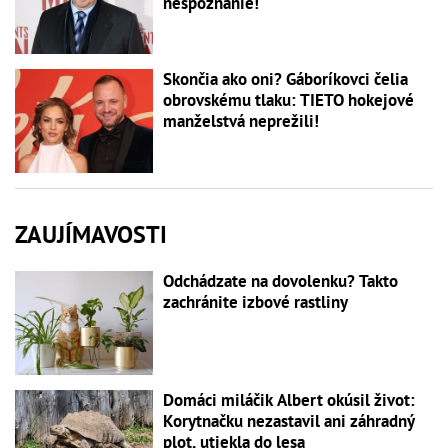
nespoznanie!
Skončia ako oni? Gáboríkovci čelia
obrovskému tlaku: TIETO hokejové
manželstvá neprežili!
ZAUJÍMAVOSTI
Odchádzate na dovolenku? Takto
zachránite izbové rastliny
Domáci miláčik Albert okúsil život:
Korytnačku nezastavil ani záhradný
plot, utiekla do lesa