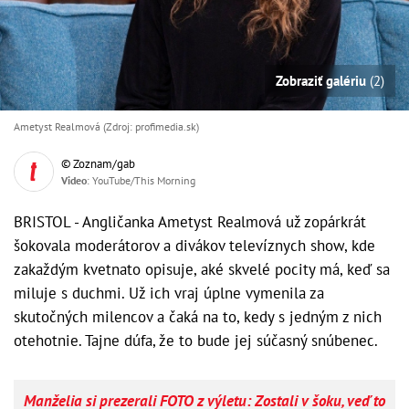
Zobraziť galériu
(2)
Ametyst Realmová (Zdroj: profimedia.sk)
© Zoznam/gab
Video
: YouTube/This Morning
BRISTOL - Angličanka Ametyst Realmová už zopárkrát
šokovala moderátorov a divákov televíznych show, kde
zakaždým kvetnato opisuje, aké skvelé pocity má, keď sa
miluje s duchmi. Už ich vraj úplne vymenila za
skutočných milencov a čaká na to, kedy s jedným z nich
otehotnie. Tajne dúfa, že to bude jej súčasný snúbenec.
Manželia si prezerali FOTO z výletu: Zostali v šoku, veď to