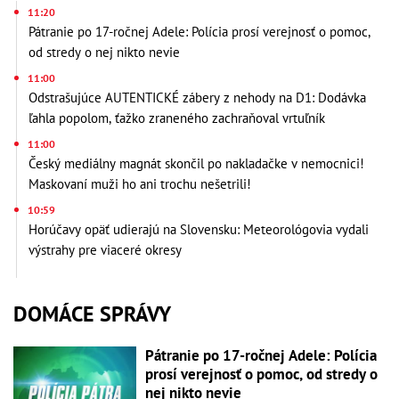
11:20
Pátranie po 17-ročnej Adele: Polícia prosí verejnosť o pomoc,
od stredy o nej nikto nevie
11:00
Odstrašujúce AUTENTICKÉ zábery z nehody na D1: Dodávka
ľahla popolom, ťažko zraneného zachraňoval vrtuľník
11:00
Český mediálny magnát skončil po nakladačke v nemocnici!
Maskovaní muži ho ani trochu nešetrili!
10:59
Horúčavy opäť udierajú na Slovensku: Meteorológovia vydali
výstrahy pre viaceré okresy
DOMÁCE SPRÁVY
Pátranie po 17-ročnej Adele: Polícia
prosí verejnosť o pomoc, od stredy o
nej nikto nevie