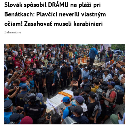
Slovák spôsobil DRÁMU na pláži pri
Benátkach: Plavčíci neverili vlastným
očiam! Zasahovať museli karabinieri
Zahraničné