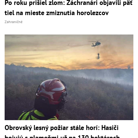
Po roku prišiel zlom: Záchranári objavili päť
tiel na mieste zmiznutia horolezcov
Zahraničné
Obrovský lesný požiar stále horí: Hasiči
bojujú s plameňmi už na 130 hektároch