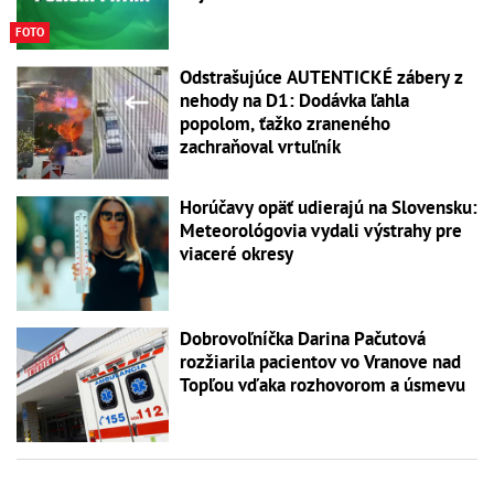
FOTO
Odstrašujúce AUTENTICKÉ zábery z
nehody na D1: Dodávka ľahla
popolom, ťažko zraneného
zachraňoval vrtuľník
Horúčavy opäť udierajú na Slovensku:
Meteorológovia vydali výstrahy pre
viaceré okresy
Dobrovoľníčka Darina Pačutová
rozžiarila pacientov vo Vranove nad
Topľou vďaka rozhovorom a úsmevu