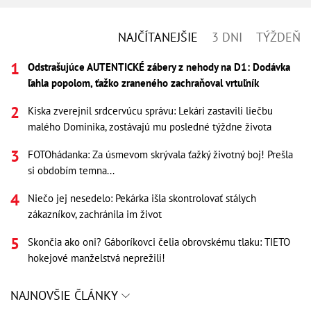
NAJČÍTANEJŠIE
3 DNI
TÝŽDEŇ
Odstrašujúce AUTENTICKÉ zábery z nehody na D1: Dodávka
ľahla popolom, ťažko zraneného zachraňoval vrtuľník
Kiska zverejnil srdcervúcu správu: Lekári zastavili liečbu
malého Dominika, zostávajú mu posledné týždne života
FOTOhádanka: Za úsmevom skrývala ťažký životný boj! Prešla
si obdobím temna...
Niečo jej nesedelo: Pekárka išla skontrolovať stálych
zákazníkov, zachránila im život
Skončia ako oni? Gáboríkovci čelia obrovskému tlaku: TIETO
hokejové manželstvá neprežili!
NAJNOVŠIE ČLÁNKY