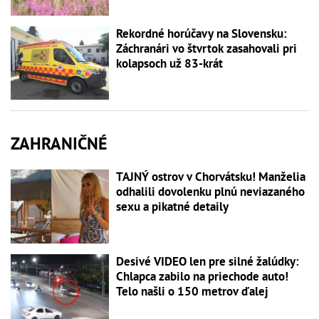
Rekordné horúčavy na Slovensku:
Záchranári vo štvrtok zasahovali pri
kolapsoch už 83-krát
ZAHRANIČNÉ
TAJNÝ ostrov v Chorvátsku! Manželia
odhalili dovolenku plnú neviazaného
sexu a pikatné detaily
Desivé VIDEO len pre silné žalúdky:
Chlapca zabilo na priechode auto!
Telo našli o 150 metrov ďalej