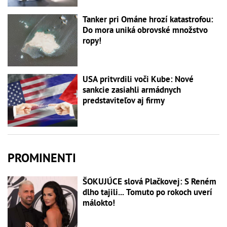
Tanker pri Ománe hrozí katastrofou:
Do mora uniká obrovské množstvo
ropy!
USA pritvrdili voči Kube: Nové
sankcie zasiahli armádnych
predstaviteľov aj firmy
PROMINENTI
ŠOKUJÚCE slová Plačkovej: S Reném
dlho tajili... Tomuto po rokoch uverí
málokto!