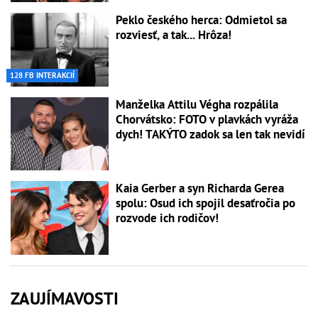
Peklo českého herca: Odmietol sa
rozviesť, a tak... Hrôza!
128 FB INTERAKCIÍ
Manželka Attilu Végha rozpálila
Chorvátsko: FOTO v plavkách vyráža
dych! TAKÝTO zadok sa len tak nevidí
Kaia Gerber a syn Richarda Gerea
spolu: Osud ich spojil desaťročia po
rozvode ich rodičov!
ZAUJÍMAVOSTI