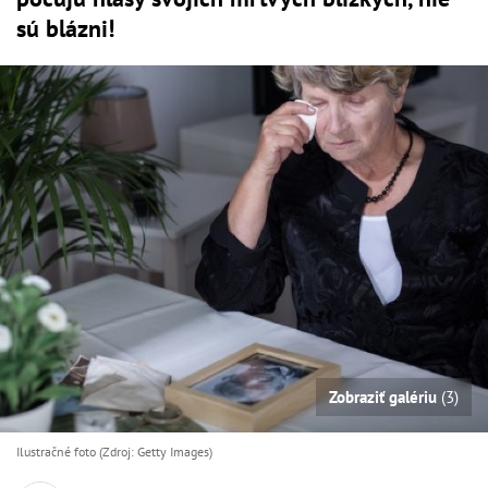
sú blázni!
Zobraziť galériu
(3)
Ilustračné foto (Zdroj: Getty Images)