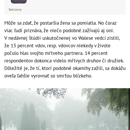
Reklama
Môže sa zdať, že postaršia žena sa pomiatla. No čoraz
viac ľudí priznáva, že niečo podobné zažívajú aj oni.
V nedávnej štúdii uskutočnenej vo Walese vedci zistili,
že 13 percent vdov, resp. vdovcov niekedy v živote
počulo hlas svojho mŕtveho partnera. 14 percent
respondentov dokonca videlo mŕtvych druhov či družiek.
Dôležité je, že tí, ktorí podobné okamihy zažili, sa dokážu
oveľa ľahšie vyrovnať so smrťou blízkeho.