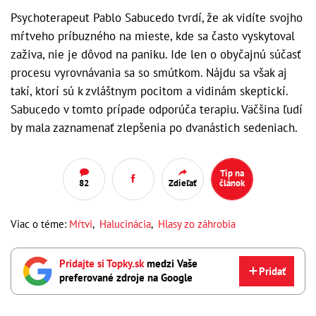
Psychoterapeut Pablo Sabucedo tvrdí, že ak vidíte svojho
mŕtveho príbuzného na mieste, kde sa často vyskytoval
zaživa, nie je dôvod na paniku. Ide len o obyčajnú súčasť
procesu vyrovnávania sa so smútkom. Nájdu sa však aj
takí, ktorí sú k zvláštnym pocitom a vidinám skeptickí.
Sabucedo v tomto prípade odporúča terapiu. Väčšina ľudí
by mala zaznamenať zlepšenia po dvanástich sedeniach.
Tip na
82
Zdieľať
článok
Viac o téme:
Mŕtvi
,
Halucinácia
,
Hlasy zo záhrobia
Pridajte si Topky.sk
medzi Vaše
Pridať
preferované zdroje na Google