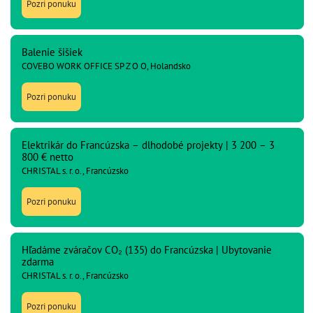
Pozri ponuku
Balenie šišiek
COVEBO WORK OFFICE SP Z O O, Holandsko
Pozri ponuku
Elektrikár do Francúzska – dlhodobé projekty | 3 200 – 3
800 € netto
CHRISTAL s. r. o., Francúzsko
Pozri ponuku
Hľadáme zváračov CO₂ (135) do Francúzska | Ubytovanie
zdarma
CHRISTAL s. r. o., Francúzsko
Pozri ponuku