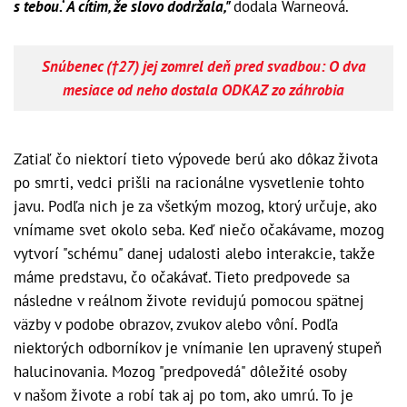
s tebou.‘ A cítim, že slovo dodržala,"
dodala Warneová.
Snúbenec (†27) jej zomrel deň pred svadbou: O dva
mesiace od neho dostala ODKAZ zo záhrobia
Zatiaľ čo niektorí tieto výpovede berú ako dôkaz života
po smrti, vedci prišli na racionálne vysvetlenie tohto
javu. Podľa nich je za všetkým mozog, ktorý určuje, ako
vnímame svet okolo seba. Keď niečo očakávame, mozog
vytvorí "schému" danej udalosti alebo interakcie, takže
máme predstavu, čo očakávať. Tieto predpovede sa
následne v reálnom živote revidujú pomocou spätnej
väzby v podobe obrazov, zvukov alebo vôní. Podľa
niektorých odborníkov je vnímanie len upravený stupeň
halucinovania. Mozog "predpovedá" dôležité osoby
v našom živote a robí tak aj po tom, ako umrú. To je