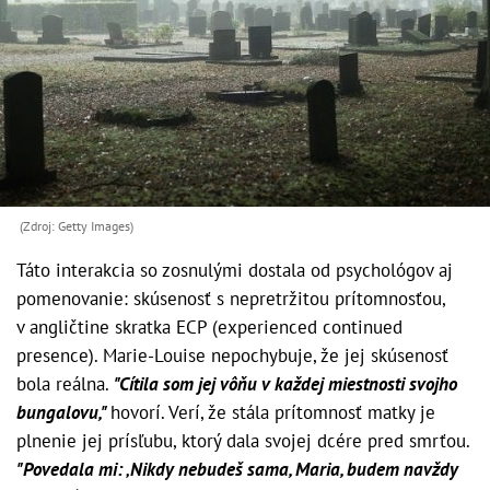
(Zdroj: Getty Images)
Táto interakcia so zosnulými dostala od psychológov aj
pomenovanie: skúsenosť s nepretržitou prítomnosťou,
v angličtine skratka ECP (experienced continued
presence). Marie-Louise nepochybuje, že jej skúsenosť
bola reálna.
"Cítila som jej vôňu v každej miestnosti svojho
bungalovu,"
hovorí. Verí, že stála prítomnosť matky je
plnenie jej prísľubu, ktorý dala svojej dcére pred smrťou.
"Povedala mi: ‚Nikdy nebudeš sama, Maria, budem navždy