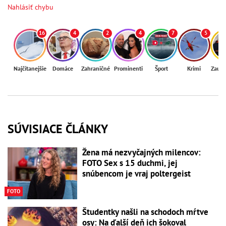
Nahlásiť chybu
16
4
2
4
7
5
Najčítanejšie
Domáce
Zahraničné
Prominenti
Šport
Krimi
Zaují
SÚVISIACE ČLÁNKY
Žena má nezvyčajných milencov:
FOTO Sex s 15 duchmi, jej
snúbencom je vraj poltergeist
FOTO
Študentky našli na schodoch mŕtve
osy: Na ďalší deň ich šokoval