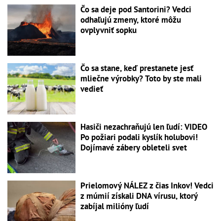
Čo sa deje pod Santorini? Vedci
odhaľujú zmeny, ktoré môžu
ovplyvniť sopku
Čo sa stane, keď prestanete jesť
mliečne výrobky? Toto by ste mali
vedieť
Hasiči nezachraňujú len ľudí: VIDEO
Po požiari podali kyslík holubovi!
Dojímavé zábery obleteli svet
Prielomový NÁLEZ z čias Inkov! Vedci
z múmií získali DNA vírusu, ktorý
zabíjal milióny ľudí