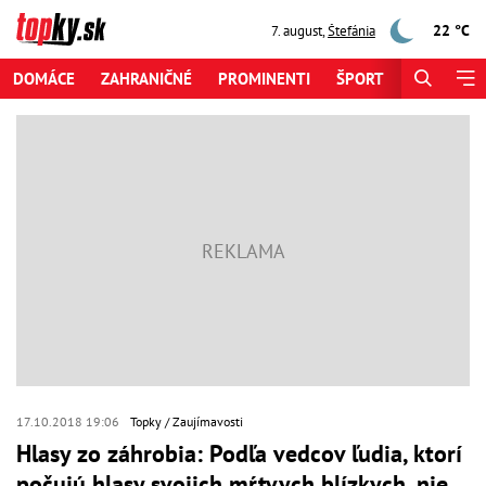
22 °C
7. august
,
Štefánia
DOMÁCE
ZAHRANIČNÉ
PROMINENTI
ŠPORT
ZAUJÍMAV
17.10.2018 19:06
Topky
Zaujímavosti
Hlasy zo záhrobia: Podľa vedcov ľudia, ktorí
počujú hlasy svojich mŕtvych blízkych, nie