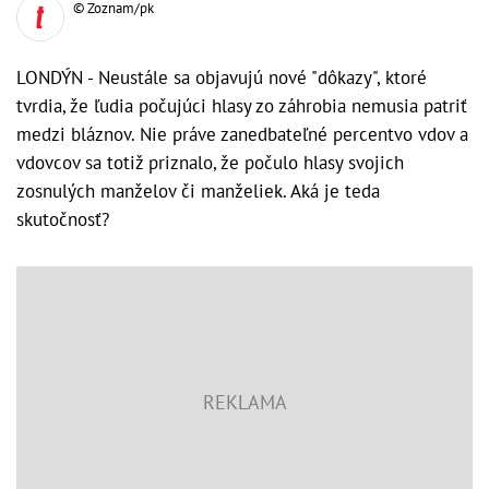
© Zoznam/pk
LONDÝN - Neustále sa objavujú nové "dôkazy", ktoré
tvrdia, že ľudia počujúci hlasy zo záhrobia nemusia patriť
medzi bláznov. Nie práve zanedbateľné percentvo vdov a
vdovcov sa totiž priznalo, že počulo hlasy svojich
zosnulých manželov či manželiek. Aká je teda
skutočnosť?