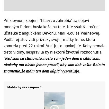
Pri slovnom spojení "hlasy zo záhrobia" sa objaví
mnohým ľuďom husia koža na tele. Nie však 61-ročnej
učiteľke z anglického Devonu, Marii-Louise Warneovej.
Podľa jej slov vidí prízraky svojej matky Irene, ktorá
zomrela pred 22 rokmi. Vraj ju to upokojuje. Keby nemala
tieto vidiny, nespravila by niektoré životné rozhodnutia.
"Keď som sa sťahovala, našla som jeden dom a cítila som,
akokeby ma niekto jemne posotil, aby som doň vošla. Bolo to
znamenie, že mám ten dom kúpiť,"
vysvetľuje.
Mohlo by vás zaujímať: