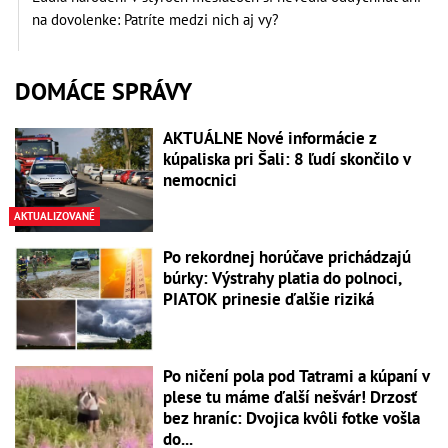
na dovolenke: Patríte medzi nich aj vy?
DOMÁCE SPRÁVY
AKTUÁLNE Nové informácie z
kúpaliska pri Šali: 8 ľudí skončilo v
nemocnici
AKTUALIZOVANÉ
Po rekordnej horúčave prichádzajú
búrky: Výstrahy platia do polnoci,
PIATOK prinesie ďalšie riziká
Po ničení pola pod Tatrami a kúpaní v
plese tu máme ďalší nešvár! Drzosť
bez hraníc: Dvojica kvôli fotke vošla
do...