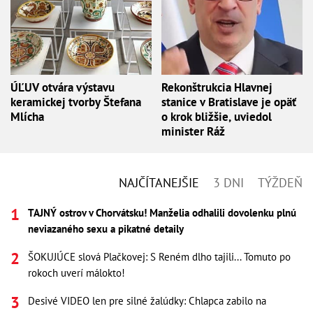
ÚĽUV otvára výstavu
Rekonštrukcia Hlavnej
keramickej tvorby Štefana
stanice v Bratislave je opäť
Mlícha
o krok bližšie, uviedol
minister Ráž
NAJČÍTANEJŠIE
3 DNI
TÝŽDEŇ
TAJNÝ ostrov v Chorvátsku! Manželia odhalili dovolenku plnú
neviazaného sexu a pikatné detaily
ŠOKUJÚCE slová Plačkovej: S Reném dlho tajili... Tomuto po
rokoch uverí málokto!
Desivé VIDEO len pre silné žalúdky: Chlapca zabilo na