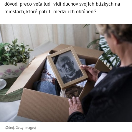
dôvod, prečo veľa ľudí vidí duchov svojich blízkych na
miestach, ktoré patrili medzi ich obľúbené.
(Zdroj: Getty Images)