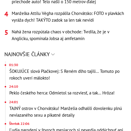
priechode auto! Telo našli o 150 metrov ďalej
Manželka Attilu Végha rozpálila Chorvátsko: FOTO v plavkách
vyráža dych! TAKÝTO zadok sa len tak nevidí
Nahá žena rozpútala chaos v obchode: Tvrdila, že je v
Anglicku, spomínala Jobsa aj amfetamín
NAJNOVŠIE ČLÁNKY
01:30
ŠOKUJÚCE slová Plačkovej: S Reném dlho tajili... Tomuto po
rokoch uverí málokto!
24:10
Peklo českého herca: Odmietol sa rozviesť, a tak... Hrôza!
24:01
TAJNÝ ostrov v Chorvátsku! Manželia odhalili dovolenku plnú
neviazaného sexu a pikatné detaily
Štvrtok 22:06
Ľudia narodení v štyroch mesiacoch si nevedia oddýchnuť ani