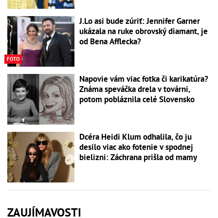
J.Lo asi bude zúriť: Jennifer Garner
ukázala na ruke obrovský diamant, je
od Bena Afflecka?
FOTO
Napovie vám viac fotka či karikatúra?
Známa speváčka drela v továrni,
potom pobláznila celé Slovensko
Dcéra Heidi Klum odhalila, čo ju
desilo viac ako fotenie v spodnej
bielizni: Záchrana prišla od mamy
ZAUJÍMAVOSTI