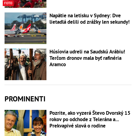
FOTO
Napätie na letisku v Sydney: Dve
lietadlá delili od zrážky len sekundy!
Húsíovia udreli na Saudskú Arábiu!
Terčom dronov mala byť rafinéria
Aramco
PROMINENTI
Pozrite, ako vyzerá Števo Dvorský 15
rokov po odchode z Telerána a...
Prekvapivé slová o rodine