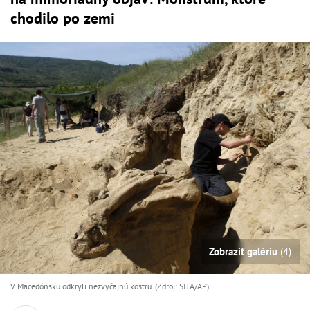
chodilo po zemi
Zobraziť galériu
(4)
V Macedónsku odkryli nezvyčajnú kostru. (Zdroj: SITA/AP)