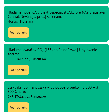
Hľadáme nového/vú Elektrošpecialistu/tku pre NAY Bratislava
Centrál. Neváhaj a pridaj sa k nám.
NAY a.s., Bratislava
Pozri ponuku
Hľadáme zváračov CO₂ (135) do Francúzska | Ubytovanie
zdarma
CHRISTAL s. r. o., Francúzsko
Pozri ponuku
Elektrikár do Francúzska – dlhodobé projekty | 3 200 – 3
800 € netto
CHRISTAL s. r. o., Francúzsko
Pozri ponuku