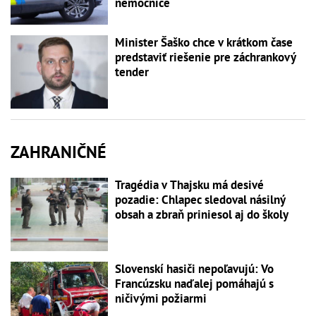
nemocnice
Minister Šaško chce v krátkom čase
predstaviť riešenie pre záchrankový
tender
ZAHRANIČNÉ
Tragédia v Thajsku má desivé
pozadie: Chlapec sledoval násilný
obsah a zbraň priniesol aj do školy
Slovenskí hasiči nepoľavujú: Vo
Francúzsku naďalej pomáhajú s
ničivými požiarmi