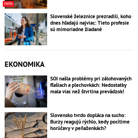
FOTO
Slovenské železnice prezradili, koho
dnes hľadajú najviac: Tieto profesie
sú mimoriadne žiadané
EKONOMIKA
SOI našla problémy pri zálohovaných
fľašiach a plechovkách: Nedostatky
mala viac než štvrtina prevádzok!
Slovensko tvrdo dopláca na sucho:
Burzy reagujú rýchlo, kedy pocítime
horúčavy v peňaženkách?