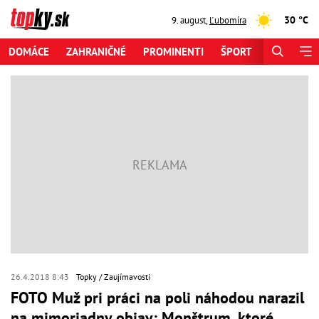
30 °C
9. august
,
Ľubomíra
DOMÁCE
ZAHRANIČNÉ
PROMINENTI
ŠPORT
ZAUJÍMAV
26.4.2018 8:43
Topky
Zaujímavosti
FOTO Muž pri práci na poli náhodou narazil
na mimoriadny objav: Monštrum, ktoré