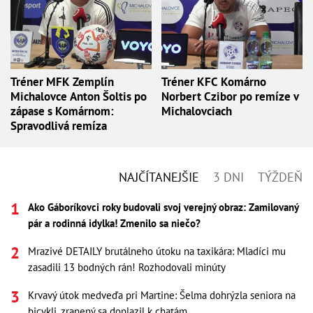
Tréner MFK Zemplín
Tréner KFC Komárno
Michalovce Anton Šoltis po
Norbert Czibor po remíze v
zápase s Komárnom:
Michalovciach
Spravodlivá remíza
NAJČÍTANEJŠIE
3 DNI
TÝŽDEŇ
Ako Gáboríkovci roky budovali svoj verejný obraz: Zamilovaný
pár a rodinná idylka! Zmenilo sa niečo?
Mrazivé DETAILY brutálneho útoku na taxikára: Mladíci mu
zasadili 13 bodných rán! Rozhodovali minúty
Krvavý útok medveďa pri Martine: Šelma dohrýzla seniora na
bicykli, zranený sa doplazil k chatám