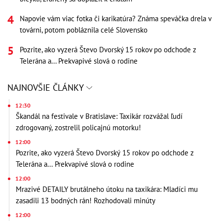
Napovie vám viac fotka či karikatúra? Známa speváčka drela v
továrni, potom pobláznila celé Slovensko
Pozrite, ako vyzerá Števo Dvorský 15 rokov po odchode z
Telerána a... Prekvapivé slová o rodine
NAJNOVŠIE ČLÁNKY
12:30
Škandál na festivale v Bratislave: Taxikár rozvážal ľudí
zdrogovaný, zostrelil policajnú motorku!
12:00
Pozrite, ako vyzerá Števo Dvorský 15 rokov po odchode z
Telerána a... Prekvapivé slová o rodine
12:00
Mrazivé DETAILY brutálneho útoku na taxikára: Mladíci mu
zasadili 13 bodných rán! Rozhodovali minúty
12:00