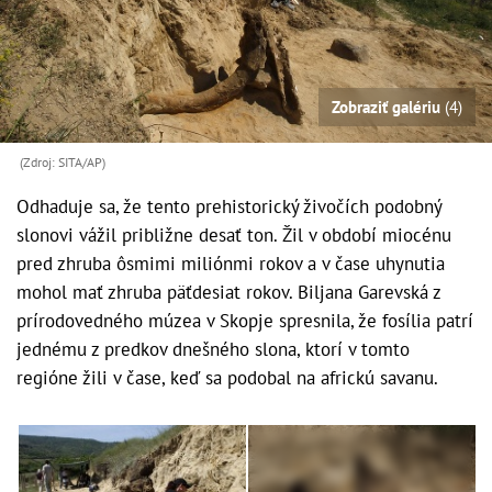
Zobraziť galériu
(4)
(Zdroj: SITA/AP)
Odhaduje sa, že tento prehistorický živočích podobný
slonovi vážil približne desať ton. Žil v období miocénu
pred zhruba ôsmimi miliónmi rokov a v čase uhynutia
mohol mať zhruba päťdesiat rokov. Biljana Garevská z
prírodovedného múzea v Skopje spresnila, že fosília patrí
jednému z predkov dnešného slona, ktorí v tomto
regióne žili v čase, keď sa podobal na africkú savanu.