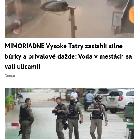
MIMORIADNE Vysoké Tatry zasiahli silné
búrky a prívalové dažde: Voda v mestách sa
valí ulicami!
Domáce