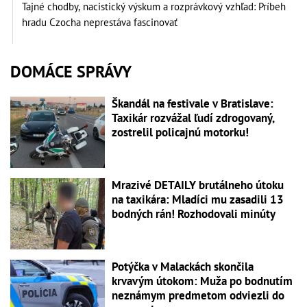
Tajné chodby, nacistický výskum a rozprávkový vzhľad: Príbeh
hradu Czocha neprestáva fascinovať
DOMÁCE SPRÁVY
Škandál na festivale v Bratislave:
Taxikár rozvážal ľudí zdrogovaný,
zostrelil policajnú motorku!
Mrazivé DETAILY brutálneho útoku
na taxikára: Mladíci mu zasadili 13
bodných rán! Rozhodovali minúty
Potýčka v Malackách skončila
krvavým útokom: Muža po bodnutím
neznámym predmetom odviezli do