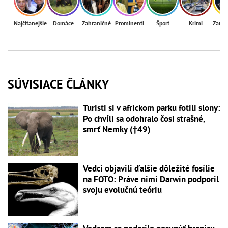
Najčítanejšie
Domáce
Zahraničné
Prominenti
Šport
Krimi
Zaují
SÚVISIACE ČLÁNKY
Turisti si v africkom parku fotili slony:
Po chvíli sa odohralo čosi strašné,
smrť Nemky (†49)
Vedci objavili ďalšie dôležité fosílie
na FOTO: Práve nimi Darwin podporil
svoju evolučnú teóriu