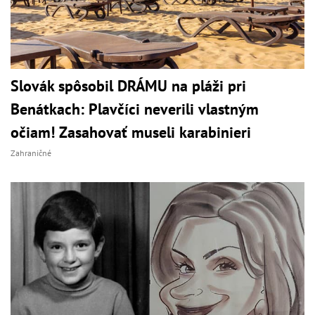
Slovák spôsobil DRÁMU na pláži pri
Benátkach: Plavčíci neverili vlastným
očiam! Zasahovať museli karabinieri
Zahraničné