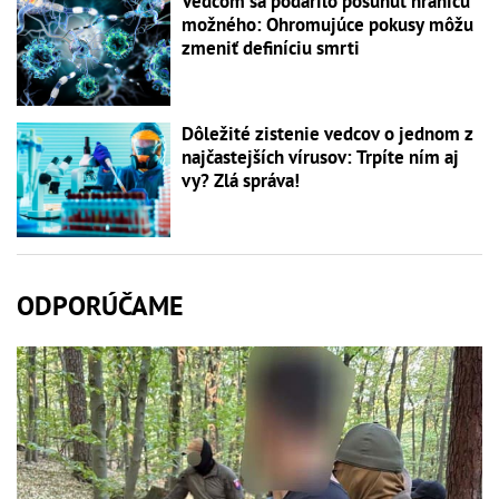
Vedcom sa podarilo posunúť hranicu
možného: Ohromujúce pokusy môžu
zmeniť definíciu smrti
Dôležité zistenie vedcov o jednom z
najčastejších vírusov: Trpíte ním aj
vy? Zlá správa!
ODPORÚČAME