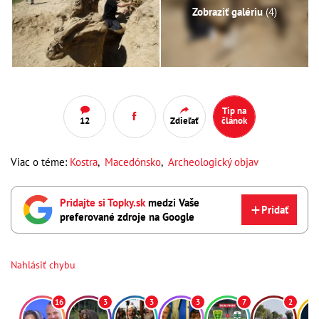
Zobraziť galériu
(4)
Tip na
12
Zdieľať
článok
Viac o téme:
Kostra
,
Macedónsko
,
Archeologický objav
Pridajte si Topky.sk
medzi Vaše
Pridať
preferované zdroje na Google
Nahlásiť chybu
16
3
3
3
7
2