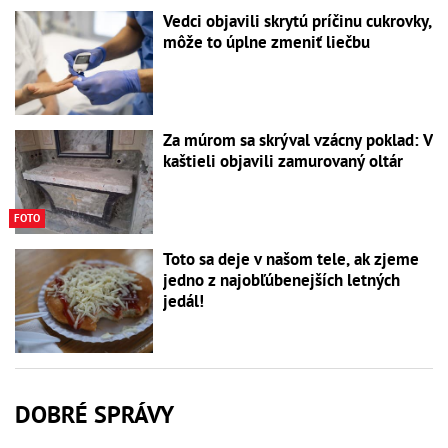
Vedci objavili skrytú príčinu cukrovky,
môže to úplne zmeniť liečbu
Za múrom sa skrýval vzácny poklad: V
kaštieli objavili zamurovaný oltár
FOTO
Toto sa deje v našom tele, ak zjeme
jedno z najobľúbenejších letných
jedál!
DOBRÉ SPRÁVY