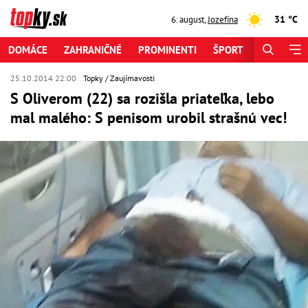
31 °C
6. august
,
Jozefína
DOMÁCE
ZAHRANIČNÉ
PROMINENTI
ŠPORT
ZAUJÍMAV
25.10.2014 22:00
Topky
Zaujímavosti
S Oliverom (22) sa rozišla priateľka, lebo
mal malého: S penisom urobil strašnú vec!