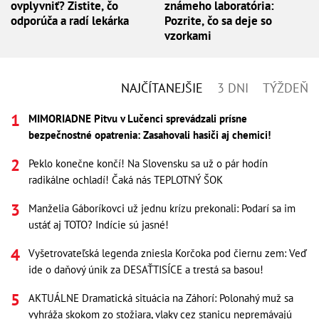
ovplyvniť? Zistite, čo
známeho laboratória:
odporúča a radí lekárka
Pozrite, čo sa deje so
vzorkami
NAJČÍTANEJŠIE
3 DNI
TÝŽDEŇ
MIMORIADNE Pitvu v Lučenci sprevádzali prísne
bezpečnostné opatrenia: Zasahovali hasiči aj chemici!
Peklo konečne končí! Na Slovensku sa už o pár hodín
radikálne ochladí! Čaká nás TEPLOTNÝ ŠOK
Manželia Gáboríkovci už jednu krízu prekonali: Podarí sa im
ustáť aj TOTO? Indície sú jasné!
Vyšetrovateľská legenda zniesla Korčoka pod čiernu zem: Veď
ide o daňový únik za DESAŤTISÍCE a trestá sa basou!
AKTUÁLNE Dramatická situácia na Záhorí: Polonahý muž sa
vyhráža skokom zo stožiara, vlaky cez stanicu nepremávajú