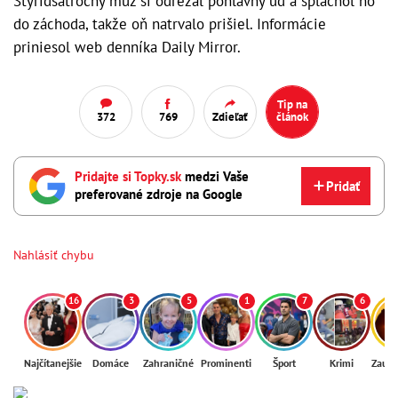
Štyridsaťročný muž si odrezal pohlavný úd a spláchol ho
do záchoda, takže oň natrvalo prišiel. Informácie
priniesol web denníka Daily Mirror.
Tip na
372
769
Zdieľať
článok
Pridajte si Topky.sk
medzi Vaše
Pridať
preferované zdroje na Google
Nahlásiť chybu
16
3
5
1
7
6
Najčítanejšie
Domáce
Zahraničné
Prominenti
Šport
Krimi
Zaují