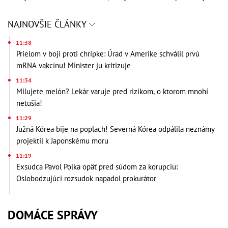
NAJNOVŠIE ČLÁNKY
11:38
Prielom v boji proti chrípke: Úrad v Amerike schválil prvú
mRNA vakcínu! Minister ju kritizuje
11:34
Milujete melón? Lekár varuje pred rizikom, o ktorom mnohí
netušia!
11:29
Južná Kórea bije na poplach! Severná Kórea odpálila neznámy
projektil k Japonskému moru
11:19
Exsudca Pavol Polka opäť pred súdom za korupciu:
Oslobodzujúci rozsudok napadol prokurátor
DOMÁCE SPRÁVY