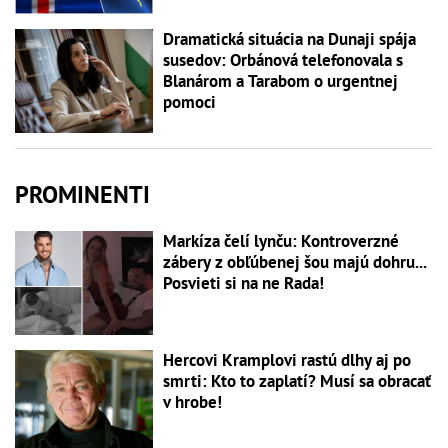
Dramatická situácia na Dunaji spája
susedov: Orbánová telefonovala s
Blanárom a Tarabom o urgentnej
pomoci
PROMINENTI
Markíza čelí lynču: Kontroverzné
zábery z obľúbenej šou majú dohru...
Posvieti si na ne Rada!
Hercovi Kramplovi rastú dlhy aj po
smrti: Kto to zaplatí? Musí sa obracať
v hrobe!