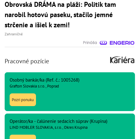
Obrovská DRÁMA na pláži: Politik tam
narobil hotovú paseku, stačilo jemné
strčenie a išiel k zemi!
Zahraničné
Pracovné pozície
Osobný bankár/ka (Ref. č.: 1005268)
Grafton Slovakia s.r.o., Poprad
Pozri ponuku
Operátor/ka - čalúnenie sedacích súprav (Krupina)
LIND MOBLER SLOVAKIA, s.r.o., Okres Krupina