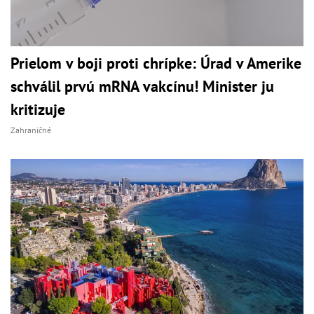
Prielom v boji proti chrípke: Úrad v Amerike
schválil prvú mRNA vakcínu! Minister ju
kritizuje
Zahraničné