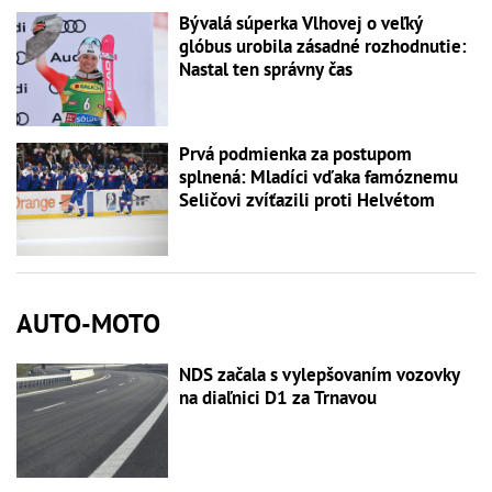
Bývalá súperka Vlhovej o veľký
glóbus urobila zásadné rozhodnutie:
Nastal ten správny čas
Prvá podmienka za postupom
splnená: Mladíci vďaka famóznemu
Seličovi zvíťazili proti Helvétom
AUTO-MOTO
NDS začala s vylepšovaním vozovky
na diaľnici D1 za Trnavou