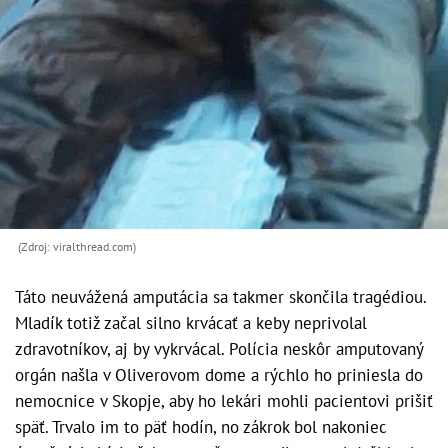
(Zdroj: viralthread.com)
Táto neuvážená amputácia sa takmer skončila tragédiou.
Mladík totiž začal silno krvácať a keby neprivolal
zdravotníkov, aj by vykrvácal. Polícia neskôr amputovaný
orgán našla v Oliverovom dome a rýchlo ho priniesla do
nemocnice v Skopje, aby ho lekári mohli pacientovi prišiť
späť. Trvalo im to päť hodín, no zákrok bol nakoniec