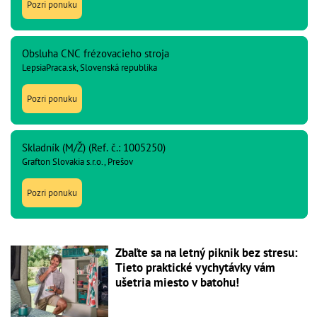
Pozri ponuku
Obsluha CNC frézovacieho stroja
LepsiaPraca.sk, Slovenská republika
Pozri ponuku
Skladník (M/Ž) (Ref. č.: 1005250)
Grafton Slovakia s.r.o., Prešov
Pozri ponuku
Zbaľte sa na letný piknik bez stresu:
Tieto praktické vychytávky vám
ušetria miesto v batohu!