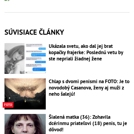
SÚVISIACE ČLÁNKY
Ukázala svetu, ako dal jej brat
kopačky frajerke: Poslednú vetu by
ste nepriali žiadnej žene
Chlap s dvomi penismi na FOTO: Je to
novodobý Casanova, ženy aj muži z
neho šalejú!
FOTO
Šialená matka (36): Zohavila
dcérinmu priateľovi (18) penis, tu je
dôvod!