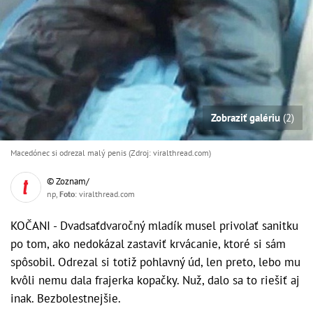
Zobraziť galériu
(2)
Macedónec si odrezal malý penis (Zdroj: viralthread.com)
© Zoznam/
np,
Foto
: viralthread.com
KOČANI - Dvadsaťdvaročný mladík musel privolať sanitku
po tom, ako nedokázal zastaviť krvácanie, ktoré si sám
spôsobil. Odrezal si totiž pohlavný úd, len preto, lebo mu
kvôli nemu dala frajerka kopačky. Nuž, dalo sa to riešiť aj
inak. Bezbolestnejšie.