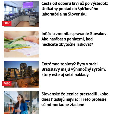
Cesta od odberu krvi až po výsledok:
Unikátny pohľad do špičkového
laboratória na Slovensku
FOTO
Inflácia zmenila správanie Slovákov:
Ako narábať s peniazmi, keď
nechcete zbytočne riskovať?
Extrémne teploty? Byty v srdci
Bratislavy majú výnimočný systém,
ktorý ešte aj šetrí náklady
FOTO
Slovenské železnice prezradili, koho
dnes hľadajú najviac: Tieto profesie
sú mimoriadne žiadané