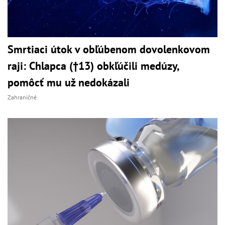
Smrtiaci útok v obľúbenom dovolenkovom
raji: Chlapca (†13) obkľúčili medúzy,
pomôcť mu už nedokázali
Zahraničné