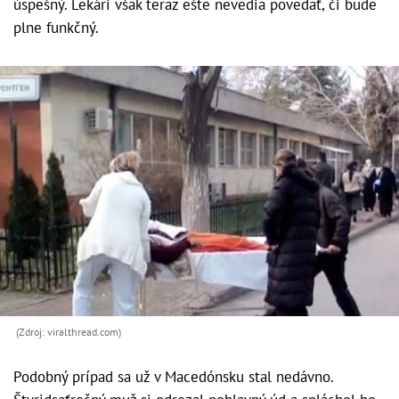
úspešný. Lekári však teraz ešte nevedia povedať, či bude
plne funkčný.
(Zdroj: viralthread.com)
Podobný prípad sa už v Macedónsku stal nedávno.