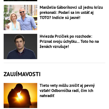
Manželia Gáboríkovci už jednu krízu
prekonali: Podarí sa im ustáť aj
TOTO? Indície sú jasné!
Hviezda Prcičiek po rozchode:
Priznal svoju úchylku... Toto ho na
ženách vzrušuje!
ZAUJÍMAVOSTI
Tieto vety môžu zničiť aj pevný
vzťah! Odborníčka radí, čím ich
nahradiť