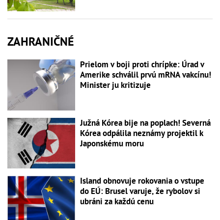
ZAHRANIČNÉ
Prielom v boji proti chrípke: Úrad v
Amerike schválil prvú mRNA vakcínu!
Minister ju kritizuje
Južná Kórea bije na poplach! Severná
Kórea odpálila neznámy projektil k
Japonskému moru
Island obnovuje rokovania o vstupe
do EÚ: Brusel varuje, že rybolov si
ubráni za každú cenu