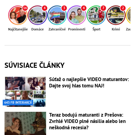
16
4
3
4
7
2
Najčítanejšie
Domáce
Zahraničné
Prominenti
Šport
Krimi
Zaují
SÚVISIACE ČLÁNKY
Súťaž o najlepšie VIDEO maturantov:
Dajte svoj hlas tomu NAJ!
643 FB INTERAKCIÍ
Teraz bodujú maturanti z Prešova:
Zvrhlé VIDEO plné násilia alebo len
neškodná recesia?