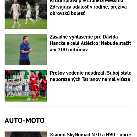
Krutá správa pre Lionela Messiho:
Zdrvujúca udalosť v rodine, prežíva
obrovskú bolesť
Zásadné vyhlásenie pre Dávida
Hancka a celé Atlético: Nebude stačiť
ani 200 miliónov
Prešov vedenie neudržal: Súboj stále
neporazených Tatranov nemal víťaza
AUTO-MOTO
Xiaomi SkyNomad N70 a N90 - obrie