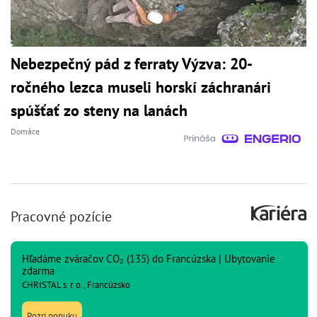
Nebezpečný pád z ferraty Výzva: 20-
ročného lezca museli horskí záchranári
spúšťať zo steny na lanách
Domáce
Pracovné pozície
Hľadáme zváračov CO₂ (135) do Francúzska | Ubytovanie
zdarma
CHRISTAL s. r. o., Francúzsko
Pozri ponuku