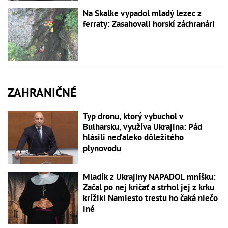
Na Skalke vypadol mladý lezec z
ferraty: Zasahovali horskí záchranári
ZAHRANIČNÉ
Typ dronu, ktorý vybuchol v
Bulharsku, využíva Ukrajina: Pád
hlásili neďaleko dôležitého
plynovodu
Mladík z Ukrajiny NAPADOL mníšku:
Začal po nej kričať a strhol jej z krku
krížik! Namiesto trestu ho čaká niečo
iné