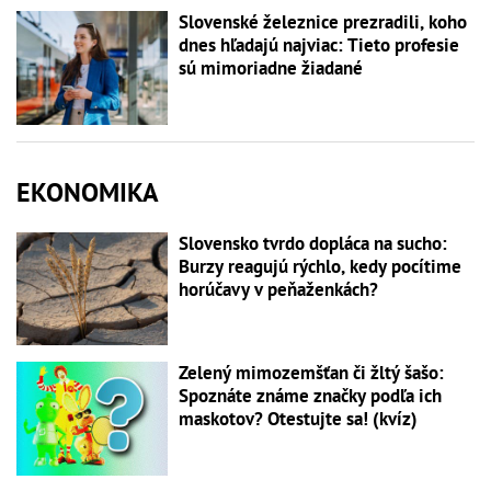
Slovenské železnice prezradili, koho
dnes hľadajú najviac: Tieto profesie
sú mimoriadne žiadané
EKONOMIKA
Slovensko tvrdo dopláca na sucho:
Burzy reagujú rýchlo, kedy pocítime
horúčavy v peňaženkách?
Zelený mimozemšťan či žltý šašo:
Spoznáte známe značky podľa ich
maskotov? Otestujte sa! (kvíz)