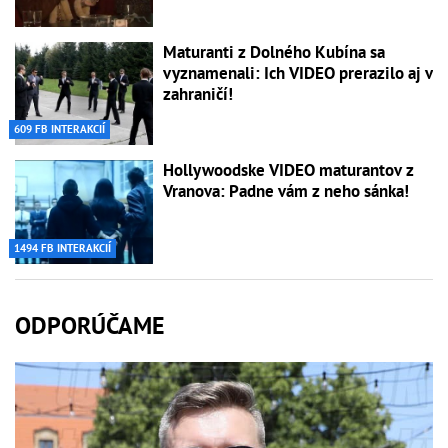
Maturanti z Dolného Kubína sa
vyznamenali: Ich VIDEO prerazilo aj v
zahraničí!
609 FB INTERAKCIÍ
Hollywoodske VIDEO maturantov z
Vranova: Padne vám z neho sánka!
1494 FB INTERAKCIÍ
ODPORÚČAME