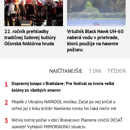
22. ročník prehliadky
Vrtuľník Black Hawk UH-60
tradičnej ľudovej kultúry
naberá vodu v priehrade,
Očovská folklórna hruda
ktorú použije na hasenie
požiaru
NAJČÍTANEJŠIE
3 DNI
TÝŽDEŇ
Dopravný kolaps v Bratislave: Pre festival sa tvoria veľké
kolóny zo všetkých smerov
Mladík z Ukrajiny NAPADOL mníšku: Začal po nej kričať a
strhol jej z krku krížik! Namiesto trestu ho čaká niečo iné
Ničivý nočný požiar v obci Braväcovo: Plamene zničili DESAŤ
stavieb! Vyhlásili MIMORIADNU situáciu