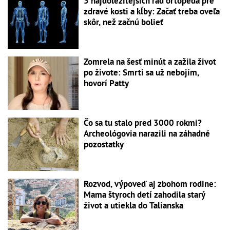
5 najdôležitejších rád ortopéda pre
zdravé kosti a kĺby: Začať treba oveľa
skôr, než začnú bolieť
Zomrela na šesť minút a zažila život
po živote: Smrti sa už nebojím,
hovorí Patty
Čo sa tu stalo pred 3000 rokmi?
Archeológovia narazili na záhadné
pozostatky
Rozvod, výpoveď aj zbohom rodine:
Mama štyroch detí zahodila starý
život a utiekla do Talianska