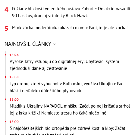
Požiar v blízkosti vojenského ústavu Záhorie: Do akcie nasadili
90 hasičov, dron aj vrtuľníky Black Hawk
Markizácka moderátorka ukázala mamu: Páni, to je ale kočka!
NAJNOVŠIE ČLÁNKY
18:24
Vysoké Tatry vstupujú do digitálnej éry: Ubytovací systém
zjednoduší dane aj cestovanie
18:08
Typ dronu, ktorý vybuchol v Bulharsku, využíva Ukrajina: Pád
hlásili neďaleko dôležitého plynovodu
18:00
Mladík z Ukrajiny NAPADOL mníšku: Začal po nej kričať a strhol
jej z krku krížik! Namiesto trestu ho čaká niečo iné
18:00
5 najdôležitejších rád ortopéda pre zdravé kosti a kĺby: Začať