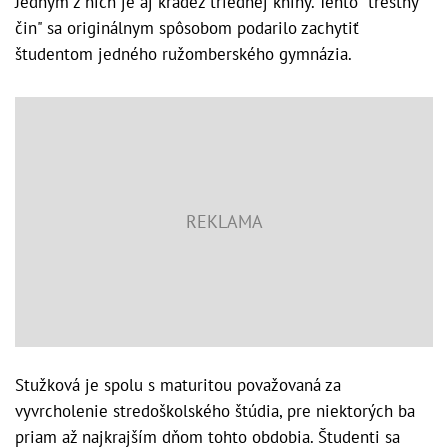
Jedným z nich je aj krádež triednej knihy. Tento "trestný
čin" sa originálnym spôsobom podarilo zachytiť
študentom jedného ružomberského gymnázia.
Stužková je spolu s maturitou považovaná za
vyvrcholenie stredoškolského štúdia, pre niektorých ba
priam až najkrajším dňom tohto obdobia. Študenti sa