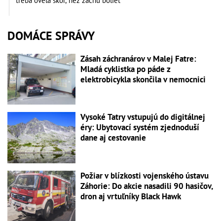
treba oveľa skôr, než začnú bolieť
DOMÁCE SPRÁVY
Zásah záchranárov v Malej Fatre:
Mladá cyklistka po páde z
elektrobicykla skončila v nemocnici
Vysoké Tatry vstupujú do digitálnej
éry: Ubytovací systém zjednoduší
dane aj cestovanie
Požiar v blízkosti vojenského ústavu
Záhorie: Do akcie nasadili 90 hasičov,
dron aj vrtuľníky Black Hawk