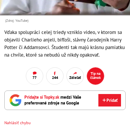
(Zdroj: YouTube)
Vďaka spolupráci celej triedy vzniklo video, v ktorom sa
objavili Charlieho anjeli, bifľoši, slávny čarodejník Harry
Potter či Addamsovci. Študenti tak majú krásnu pamiatku
na chvíle, ktoré sa nebudú už nikdy opakovať.
Tip na
77
244
Zdieľať
článok
Pridajte si Topky.sk
medzi Vaše
Pridať
preferované zdroje na Google
Nahlásiť chybu