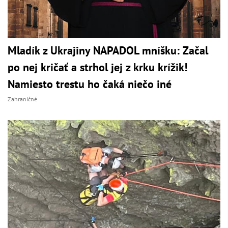
Mladík z Ukrajiny NAPADOL mníšku: Začal
po nej kričať a strhol jej z krku krížik!
Namiesto trestu ho čaká niečo iné
Zahraničné