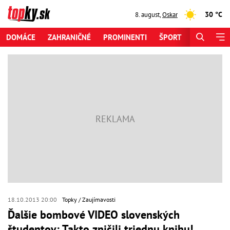
30 °C
8. august
,
Oskar
DOMÁCE
ZAHRANIČNÉ
PROMINENTI
ŠPORT
ZAUJÍMAV
18.10.2013 20:00
Topky
Zaujímavosti
Ďalšie bombové VIDEO slovenských
študentov: Takto zničili triednu knihu!