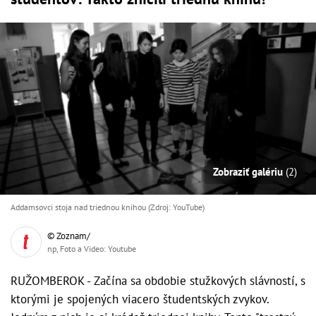
Zobraziť galériu
(2)
Addamsovci stoja nad triednou knihou (Zdroj: YouTube)
© Zoznam/
np, Foto a Video: Youtube
RUŽOMBEROK - Začína sa obdobie stužkových slávností, s
ktorými je spojených viacero študentských zvykov.