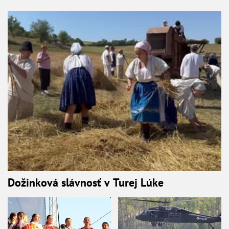
Dožinková slávnosť v Turej Lúke