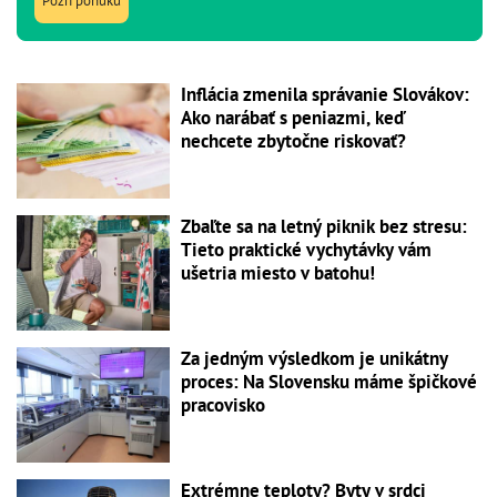
Pozri ponuku
Inflácia zmenila správanie Slovákov:
Ako narábať s peniazmi, keď
nechcete zbytočne riskovať?
Zbaľte sa na letný piknik bez stresu:
Tieto praktické vychytávky vám
ušetria miesto v batohu!
Za jedným výsledkom je unikátny
proces: Na Slovensku máme špičkové
pracovisko
Extrémne teploty? Byty v srdci