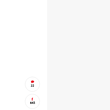
22
643