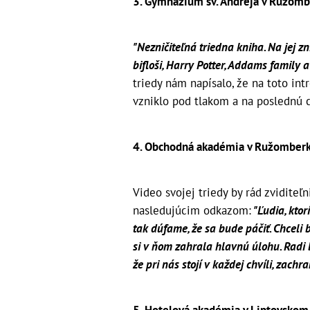
3. Gymnázium sv. Andreja v Ružomb
"Nezničiteľná triedna kniha. Na jej zn
bifloši, Harry Potter, Addams family a 
triedy nám napísalo, že na toto int
vzniklo pod tlakom a na poslednú c
4. Obchodná akadémia v Ružomberku
Video svojej triedy by rád zviditeľn
nasledujúcim odkazom:
"Ľudia, ktor
tak dúfame, že sa bude páčiť. Chceli 
si v ňom zahrala hlavnú úlohu. Radi b
že pri nás stojí v každej chvíli, zac
5. Hotelová akadémia v Liptovskom M