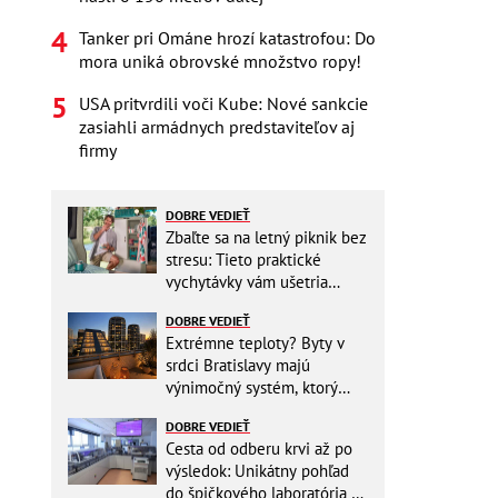
Tanker pri Ománe hrozí katastrofou: Do
mora uniká obrovské množstvo ropy!
USA pritvrdili voči Kube: Nové sankcie
zasiahli armádnych predstaviteľov aj
firmy
DOBRE VEDIEŤ
Zbaľte sa na letný piknik bez
stresu: Tieto praktické
vychytávky vám ušetria
miesto v batohu!
DOBRE VEDIEŤ
Extrémne teploty? Byty v
srdci Bratislavy majú
výnimočný systém, ktorý
ešte aj šetrí náklady
DOBRE VEDIEŤ
Cesta od odberu krvi až po
výsledok: Unikátny pohľad
do špičkového laboratória na