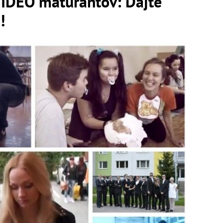
VIDEO maturantov: Dajte
!