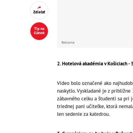
Zdieľať
Tip na
článok
Reklama
2. Hotelová akadémia v Košiciach - 
Video bolo označené ako najhudobne
naskytlo. Vyskladané je z približne
zábavného celku a študenti sa pri je
triednej pani učiteľke, ktorá nemal
len sedenie za katedrou.