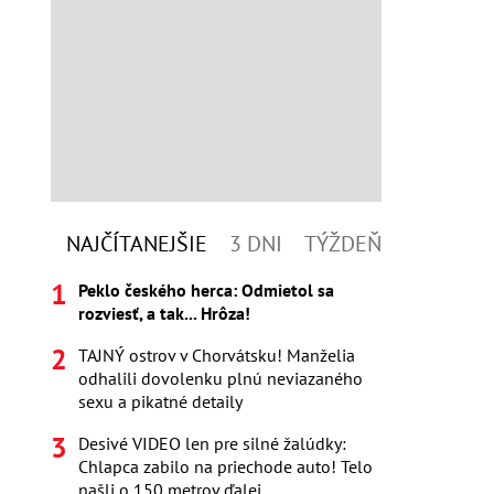
NAJČÍTANEJŠIE
3 DNI
TÝŽDEŇ
Peklo českého herca: Odmietol sa
rozviesť, a tak... Hrôza!
TAJNÝ ostrov v Chorvátsku! Manželia
odhalili dovolenku plnú neviazaného
sexu a pikatné detaily
Desivé VIDEO len pre silné žalúdky:
Chlapca zabilo na priechode auto! Telo
našli o 150 metrov ďalej