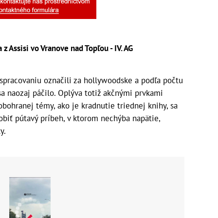
z Assisi vo Vranove nad Topľou - IV. AG
pracovaniu označili za hollywoodske a podľa počtu
sa naozaj páčilo. Oplýva totiž akčnými prvkami
 obohranej témy, ako je kradnutie triednej knihy, sa
biť pútavý príbeh, v ktorom nechýba napätie,
y.