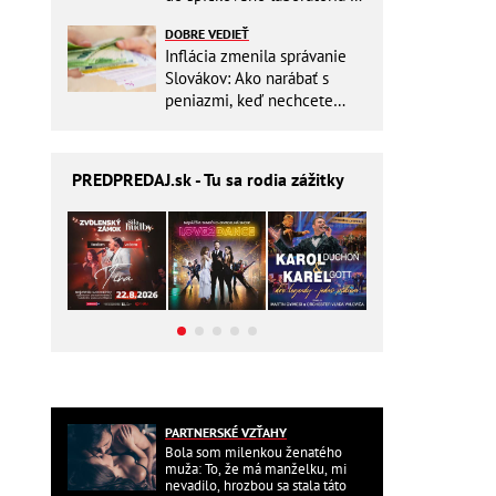
Slovensku
DOBRE VEDIEŤ
Inflácia zmenila správanie
Slovákov: Ako narábať s
peniazmi, keď nechcete
zbytočne riskovať?
PREDPREDAJ
.sk - Tu sa rodia zážitky
PARTNERSKÉ VZŤAHY
Bola som milenkou ženatého
muža: To, že má manželku, mi
nevadilo, hrozbou sa stala táto