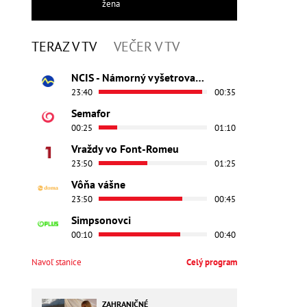
žena
TERAZ V TV
VEČER V TV
NCIS - Námorný vyšetrovací úrad
23:40
00:35
Semafor
00:25
01:10
Vraždy vo Font-Romeu
23:50
01:25
Vôňa vášne
23:50
00:45
Simpsonovci
00:10
00:40
Navoľ stanice
Celý program
ZAHRANIČNÉ