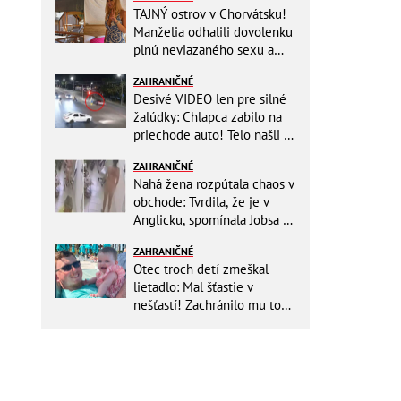
TAJNÝ ostrov v Chorvátsku!
Manželia odhalili dovolenku
plnú neviazaného sexu a
pikatné detaily
ZAHRANIČNÉ
Desivé VIDEO len pre silné
žalúdky: Chlapca zabilo na
priechode auto! Telo našli o
150 metrov ďalej
ZAHRANIČNÉ
Nahá žena rozpútala chaos v
obchode: Tvrdila, že je v
Anglicku, spomínala Jobsa aj
amfetamín
ZAHRANIČNÉ
Otec troch detí zmeškal
lietadlo: Mal šťastie v
nešťastí! Zachránilo mu to
život