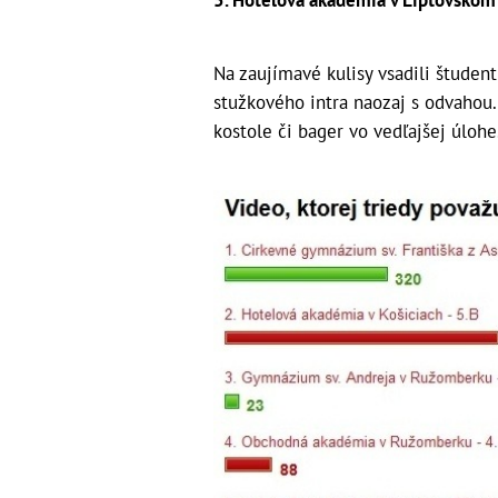
Na zaujímavé kulisy vsadili študenti
stužkového intra naozaj s odvahou.
kostole či bager vo vedľajšej úlohe