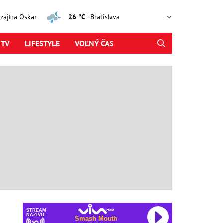
, zajtra Oskar
26 °C
 TV
LIFESTYLE
VOĽNÝ ČAS
STREAM
NAŽIVO
Smash Mouth