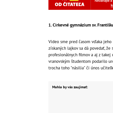
1. Cirkevné gymnázium sv. Františka 
Video sme pred časom vďaka jeho s
získaných lajkov sa dá povedať, že 
profesionálnych filmov a aj z takej
vranovským študentom podarilo uro
trocha toho "násilia" či únos učiteľk
Mohlo by vás zaujímať: