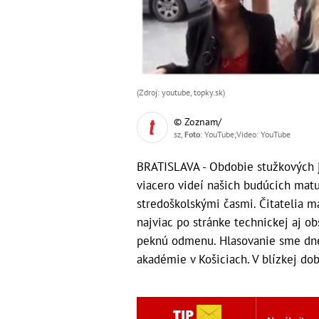
(Zdroj: youtube, topky.sk)
© Zoznam/
sz,
Foto
: YouTube;Video: YouTube
BRATISLAVA - Obdobie stužkových j
viacero videí našich budúcich matu
stredoškolskými časmi. Čitatelia ma
najviac po stránke technickej aj ob
peknú odmenu. Hlasovanie sme dnes
akadémie v Košiciach. V blízkej do