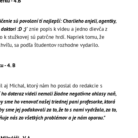
erku - 4.B
ičenie sú povolaní tí najlepší: Charlieho anjeli, agentky,
doktori :D ;)
"
znie popis k videu a jedno dievča z
ro k stužkovej sú patrčne hrdí. Napriek tomu, že
hvíľu, sa podľa študentov rozhodne vydarilo.
 - 4. B
il aj Michal, ktorý nám ho poslal do redakcie s
í ho doteraz videli nemali žiadne negatívne ohlasy naň,
by sme ho venovať našej triednej pani profesorke, ktorá
y sme jej poďakovali za to, že to s nami vydržala, za to,
hraňuje nás zo všetkých problémov a je nám oporou."
ikuláši - V. A