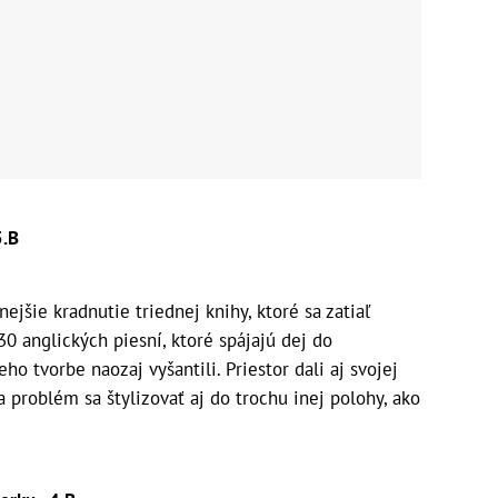
5.B
jšie kradnutie triednej knihy, ktoré sa zatiaľ
 30 anglických piesní, ktoré spájajú dej do
ho tvorbe naozaj vyšantili. Priestor dali aj svojej
a problém sa štylizovať aj do trochu inej polohy, ako