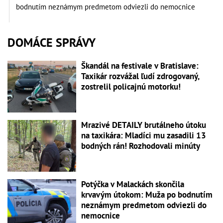
bodnutím neznámym predmetom odviezli do nemocnice
DOMÁCE SPRÁVY
Škandál na festivale v Bratislave:
Taxikár rozvážal ľudí zdrogovaný,
zostrelil policajnú motorku!
Mrazivé DETAILY brutálneho útoku
na taxikára: Mladíci mu zasadili 13
bodných rán! Rozhodovali minúty
Potýčka v Malackách skončila
krvavým útokom: Muža po bodnutím
neznámym predmetom odviezli do
nemocnice