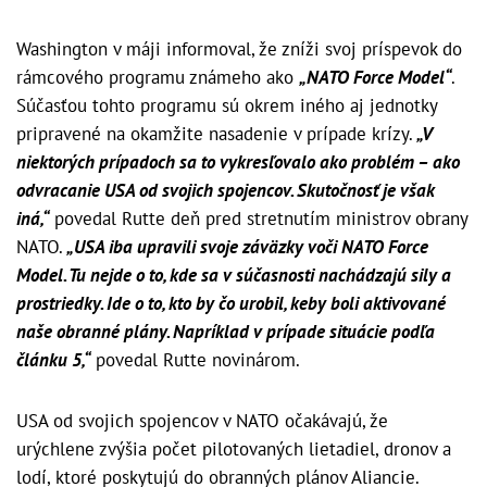
Washington v máji informoval, že zníži svoj príspevok do
rámcového programu známeho ako
„NATO Force Model“
.
Súčasťou tohto programu sú okrem iného aj jednotky
pripravené na okamžite nasadenie v prípade krízy.
„V
niektorých prípadoch sa to vykresľovalo ako problém – ako
odvracanie USA od svojich spojencov. Skutočnosť je však
iná,“
povedal Rutte deň pred stretnutím ministrov obrany
NATO.
„USA iba upravili svoje záväzky voči NATO Force
Model. Tu nejde o to, kde sa v súčasnosti nachádzajú sily a
prostriedky. Ide o to, kto by čo urobil, keby boli aktivované
naše obranné plány. Napríklad v prípade situácie podľa
článku 5,“
povedal Rutte novinárom.
USA od svojich spojencov v NATO očakávajú, že
urýchlene zvýšia počet pilotovaných lietadiel, dronov a
lodí, ktoré poskytujú do obranných plánov Aliancie.