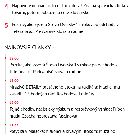
Napovie vám viac fotka či karikatúra? Známa speváčka drela v
továrni, potom pobláznila celé Slovensko
Pozrite, ako vyzerá Števo Dvorský 15 rokov po odchode z
Telerána a... Prekvapivé slová o rodine
NAJNOVŠIE ČLÁNKY
12:00
Pozrite, ako vyzerá Števo Dvorský 15 rokov po odchode z
Telerána a... Prekvapivé slová o rodine
12:00
Mrazivé DETAILY brutálneho útoku na taxikára: Mladíci mu
zasadili 13 bodných rán! Rozhodovali minúty
12:00
Tajné chodby, nacistický výskum a rozprávkový vzhľad: Príbeh
hradu Czocha neprestáva fascinovať
11:55
Potýčka v Malackách skončila krvavým útokom: Muža po