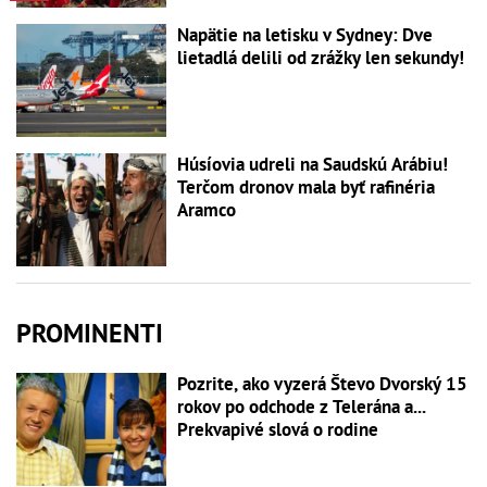
Napätie na letisku v Sydney: Dve
lietadlá delili od zrážky len sekundy!
Húsíovia udreli na Saudskú Arábiu!
Terčom dronov mala byť rafinéria
Aramco
PROMINENTI
Pozrite, ako vyzerá Števo Dvorský 15
rokov po odchode z Telerána a...
Prekvapivé slová o rodine