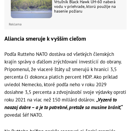
Vrtuľník Black Hawk UH-60 naberá
vodu v priehrade, ktorú použije na
hasenie požiaru
Reklama
Aliancia smeruje k vyšším cieľom
Podľa Rutteho NATO dostáva od všetkých členských
krajín správy o ďalšom zrýchľovaní investícií do obrany.
Pripomenul, že viaceré štáty už smerujú k hranici 3,5
percenta či dokonca piatich percent HDP. Ako príklad
uviedol Nemecko, ktoré podľa neho v roku 2029
dosiahne 3,5 percenta a zdvojnásobí svoje výdavky oproti
roku 2021 na viac než 150 miliárd dolárov.
„Vyzerá to
naozaj dobre – a je to potrebné, pretože sa musíme brániť,“
povedal šéf NATO.