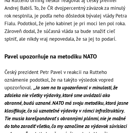
Na Rutteho brífing neskôr reagoval aj český premiér
Andrej Babiš. To, že ČR dvojpercentný záväzok za minulý
rok nesplnila, je podľa neho dôsledok bývalej vlády Petra
Fialu. Podotkol, že jeho kabinet je pri moci len pol roka.
Zároveň dodal, že súčasná vláda sa bude snažiť cieľ
splniť, ale nikdy vraj nepovedala, že sa jej to podarí.
Pavel upozorňuje na metodiku NATO
Český prezident Petr Pavel v reakcii na Rutteho
oznámenie podotkol, že na takýto výsledok vopred
upozorňoval.
„Ja som na to upozorňoval v minulosti, že
zďaleka nie všetky výdavky, ktoré sme uvádzali ako
obranné, budú uznané. NATO má svoju metodiku, ktorá jasne
klasifikuje, čo sú uznateľné výdavky v rámci infraštruktúry.
Tie musia korešpondovať s obrannými plánmi, nie je možné
do toho zaradiť všetko, čo my označíme za výdavok súvisiaci