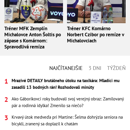
Tréner MFK Zemplín
Tréner KFC Komárno
Michalovce Anton Šoltis po
Norbert Czibor po remíze v
zápase s Komárnom:
Michalovciach
Spravodlivá remíza
NAJČÍTANEJŠIE
3 DNI
TÝŽDEŇ
Mrazivé DETAILY brutálneho útoku na taxikára: Mladíci mu
zasadili 13 bodných rán! Rozhodovali minúty
Ako Gáboríkovci roky budovali svoj verejný obraz: Zamilovaný
pár a rodinná idylka! Zmenilo sa niečo?
Krvavý útok medveďa pri Martine: Šelma dohrýzla seniora na
bicykli, zranený sa doplazil k chatám