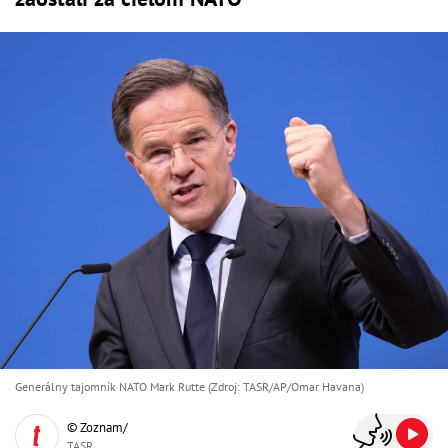
Generálny tajomník NATO Mark Rutte (Zdroj: TASR/AP/Omar Havana)
© Zoznam/
TASR