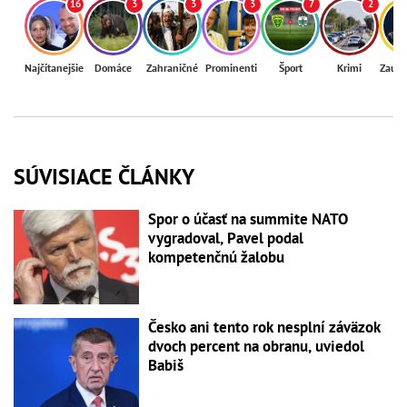
16
3
3
3
7
2
Najčítanejšie
Domáce
Zahraničné
Prominenti
Šport
Krimi
Zaují
SÚVISIACE ČLÁNKY
Spor o účasť na summite NATO
vygradoval, Pavel podal
kompetenčnú žalobu
Česko ani tento rok nesplní záväzok
dvoch percent na obranu, uviedol
Babiš