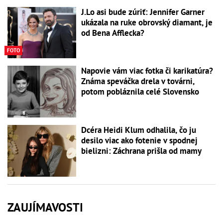
J.Lo asi bude zúriť: Jennifer Garner
ukázala na ruke obrovský diamant, je
od Bena Afflecka?
FOTO
Napovie vám viac fotka či karikatúra?
Známa speváčka drela v továrni,
potom pobláznila celé Slovensko
Dcéra Heidi Klum odhalila, čo ju
desilo viac ako fotenie v spodnej
bielizni: Záchrana prišla od mamy
ZAUJÍMAVOSTI