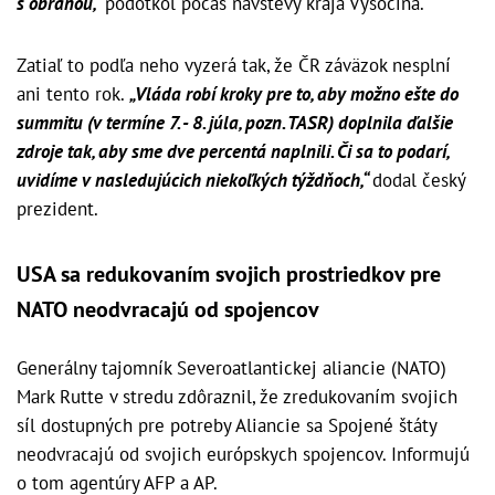
s obranou,“
podotkol počas návštevy kraja Vysočina.
Zatiaľ to podľa neho vyzerá tak, že ČR záväzok nesplní
ani tento rok.
„Vláda robí kroky pre to, aby možno ešte do
summitu (v termíne 7. - 8. júla, pozn. TASR) doplnila ďalšie
zdroje tak, aby sme dve percentá naplnili. Či sa to podarí,
uvidíme v nasledujúcich niekoľkých týždňoch,“
dodal český
prezident.
USA sa redukovaním svojich prostriedkov pre
NATO neodvracajú od spojencov
Generálny tajomník Severoatlantickej aliancie (NATO)
Mark Rutte v stredu zdôraznil, že zredukovaním svojich
síl dostupných pre potreby Aliancie sa Spojené štáty
neodvracajú od svojich európskych spojencov. Informujú
o tom agentúry AFP a AP.