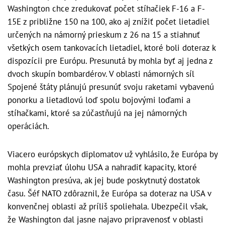
Washington chce zredukovať počet stíhačiek F-16 a F-
15E z približne 150 na 100, ako aj znížiť počet lietadiel
určených na námorný prieskum z 26 na 15 a stiahnuť
všetkých osem tankovacích lietadiel, ktoré boli doteraz k
dispozícii pre Európu. Presunutá by mohla byť aj jedna z
dvoch skupín bombardérov. V oblasti námorných síl
Spojené štáty plánujú presunúť svoju raketami vybavenú
ponorku a lietadlovú loď spolu bojovými loďami a
stíhačkami, ktoré sa zúčastňujú na jej námorných
operáciách.
Viacero európskych diplomatov už vyhlásilo, že Európa by
mohla prevziať úlohu USA a nahradiť kapacity, ktoré
Washington presúva, ak jej bude poskytnutý dostatok
času. Šéf NATO zdôraznil, že Európa sa doteraz na USA v
konvenčnej oblasti až príliš spoliehala. Ubezpečil však,
že Washington dal jasne najavo pripravenosť v oblasti