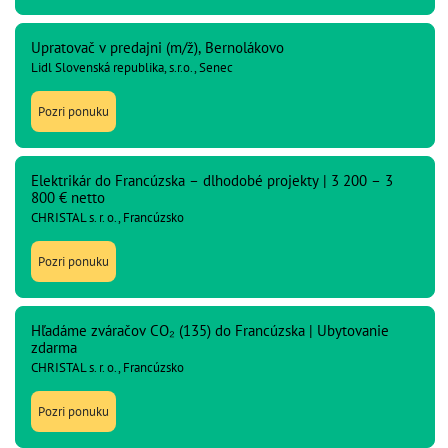
Upratovač v predajni (m/ž), Bernolákovo
Lidl Slovenská republika, s.r.o., Senec
Pozri ponuku
Elektrikár do Francúzska – dlhodobé projekty | 3 200 – 3
800 € netto
CHRISTAL s. r. o., Francúzsko
Pozri ponuku
Hľadáme zváračov CO₂ (135) do Francúzska | Ubytovanie
zdarma
CHRISTAL s. r. o., Francúzsko
Pozri ponuku