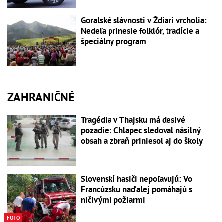
Goralské slávnosti v Ždiari vrcholia:
Nedeľa prinesie folklór, tradície a
špeciálny program
ZAHRANIČNÉ
Tragédia v Thajsku má desivé
pozadie: Chlapec sledoval násilný
obsah a zbraň priniesol aj do školy
Slovenskí hasiči nepoľavujú: Vo
Francúzsku naďalej pomáhajú s
ničivými požiarmi
FOTO