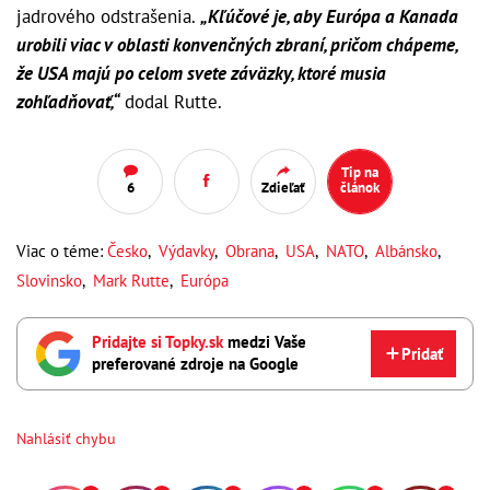
jadrového odstrašenia.
„Kľúčové je, aby Európa a Kanada
urobili viac v oblasti konvenčných zbraní, pričom chápeme,
že USA majú po celom svete záväzky, ktoré musia
zohľadňovať,“
dodal Rutte.
Tip na
6
Zdieľať
článok
Viac o téme:
Česko
,
Výdavky
,
Obrana
,
USA
,
NATO
,
Albánsko
,
Slovinsko
,
Mark Rutte
,
Európa
Pridajte si Topky.sk
medzi Vaše
Pridať
preferované zdroje na Google
Nahlásiť chybu