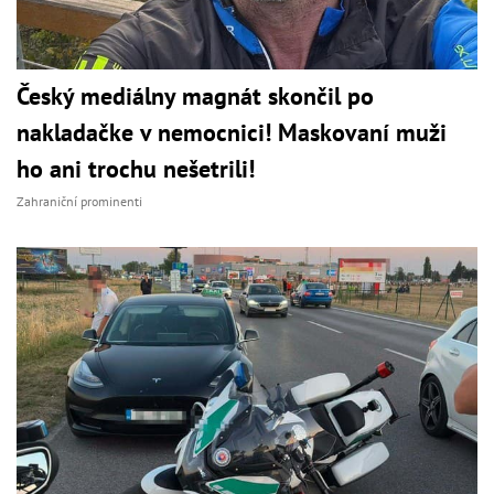
Český mediálny magnát skončil po
nakladačke v nemocnici! Maskovaní muži
ho ani trochu nešetrili!
Zahraniční prominenti