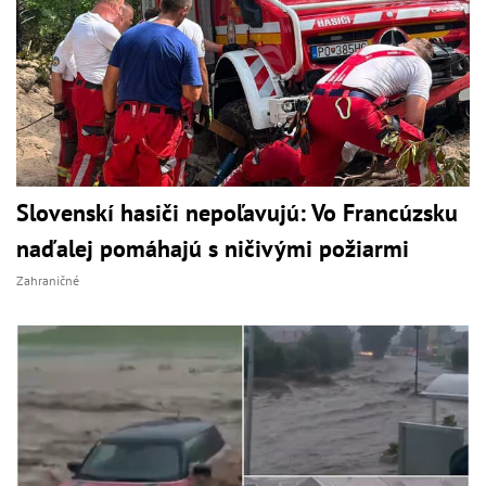
Slovenskí hasiči nepoľavujú: Vo Francúzsku
naďalej pomáhajú s ničivými požiarmi
Zahraničné