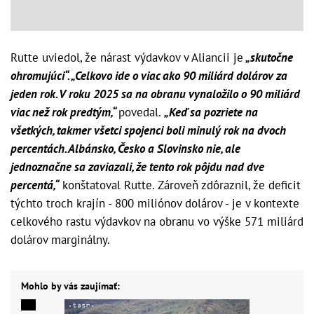
Rutte uviedol, že nárast výdavkov v Aliancii je
„skutočne
ohromujúci“. „Celkovo ide o viac ako 90 miliárd dolárov za
jeden rok. V roku 2025 sa na obranu vynaložilo o 90 miliárd
viac než rok predtým,“
povedal.
„Keď sa pozriete na
všetkých, takmer všetci spojenci boli minulý rok na dvoch
percentách. Albánsko, Česko a Slovinsko nie, ale
jednoznačne sa zaviazali, že tento rok pôjdu nad dve
percentá,“
konštatoval Rutte. Zároveň zdôraznil, že deficit
týchto troch krajín - 800 miliónov dolárov - je v kontexte
celkového rastu výdavkov na obranu vo výške 571 miliárd
dolárov marginálny.
Mohlo by vás zaujímať: