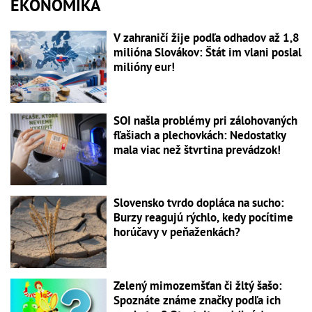
EKONOMIKA
V zahraničí žije podľa odhadov až 1,8
milióna Slovákov: Štát im vlani poslal
milióny eur!
SOI našla problémy pri zálohovaných
fľašiach a plechovkách: Nedostatky
mala viac než štvrtina prevádzok!
Slovensko tvrdo dopláca na sucho:
Burzy reagujú rýchlo, kedy pocítime
horúčavy v peňaženkách?
Zelený mimozemšťan či žltý šašo:
Spoznáte známe značky podľa ich