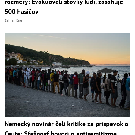
rozmery: Evakuovali stovky ľudí, zasahuje
500 hasičov
Zahraničné
Nemecký novinár čelí kritike za príspevok o
Ceute: Sťažnosť hovorí o antisemitizme