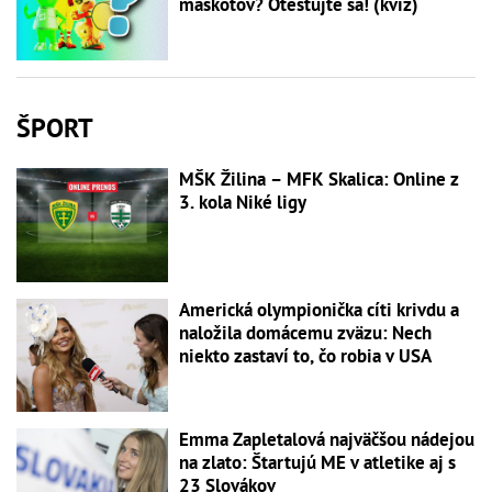
maskotov? Otestujte sa! (kvíz)
ŠPORT
MŠK Žilina – MFK Skalica: Online z
3. kola Niké ligy
Americká olympionička cíti krivdu a
naložila domácemu zväzu: Nech
niekto zastaví to, čo robia v USA
Emma Zapletalová najväčšou nádejou
na zlato: Štartujú ME v atletike aj s
23 Slovákov