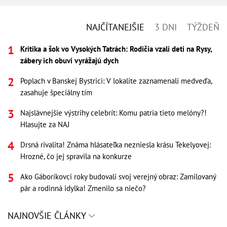
NAJČÍTANEJŠIE
3 DNI
TÝŽDEŇ
Kritika a šok vo Vysokých Tatrách: Rodičia vzali deti na Rysy,
zábery ich obuvi vyrážajú dych
Poplach v Banskej Bystrici: V lokalite zaznamenali medveďa,
zasahuje špeciálny tím
Najslávnejšie výstrihy celebrít: Komu patria tieto melóny?!
Hlasujte za NAJ
Drsná rivalita! Známa hlásateľka nezniesla krásu Tekelyovej:
Hrozné, čo jej spravila na konkurze
Ako Gáboríkovci roky budovali svoj verejný obraz: Zamilovaný
pár a rodinná idylka! Zmenilo sa niečo?
NAJNOVŠIE ČLÁNKY