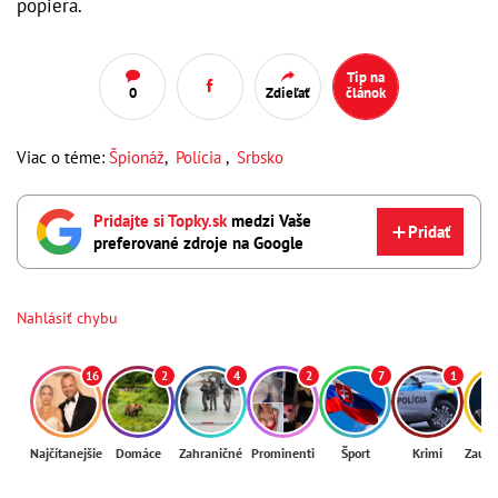
popiera.
Tip na
0
Zdieľať
článok
Viac o téme:
Špionáž
,
Polícia
,
Srbsko
Pridajte si Topky.sk
medzi Vaše
Pridať
preferované zdroje na Google
Nahlásiť chybu
16
2
4
2
7
1
Najčítanejšie
Domáce
Zahraničné
Prominenti
Šport
Krimi
Zaují