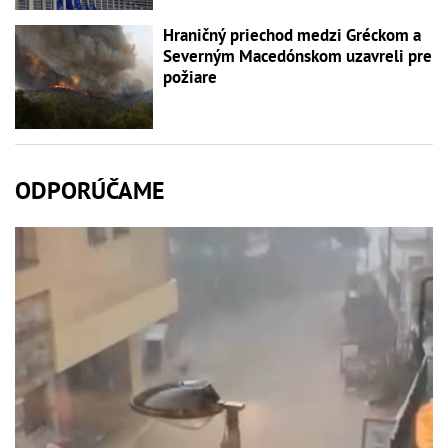
Hraničný priechod medzi Gréckom a
Severným Macedónskom uzavreli pre
požiare
ODPORÚČAME