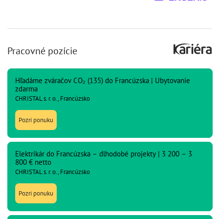
Pracovné pozície
Hľadáme zváračov CO₂ (135) do Francúzska | Ubytovanie
zdarma
CHRISTAL s. r. o., Francúzsko
Pozri ponuku
Elektrikár do Francúzska – dlhodobé projekty | 3 200 – 3
800 € netto
CHRISTAL s. r. o., Francúzsko
Pozri ponuku