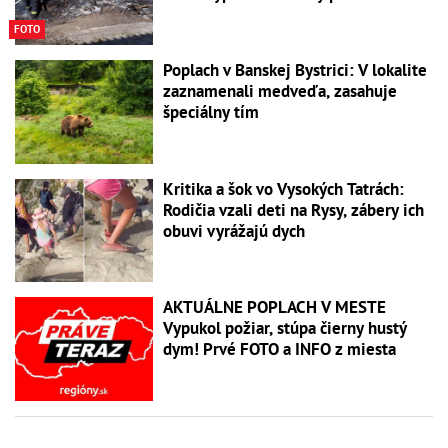
FOTO
Poplach v Banskej Bystrici: V lokalite
zaznamenali medveďa, zasahuje
špeciálny tím
Kritika a šok vo Vysokých Tatrách:
Rodičia vzali deti na Rysy, zábery ich
obuvi vyrážajú dych
AKTUÁLNE POPLACH V MESTE
Vypukol požiar, stúpa čierny hustý
dym! Prvé FOTO a INFO z miesta