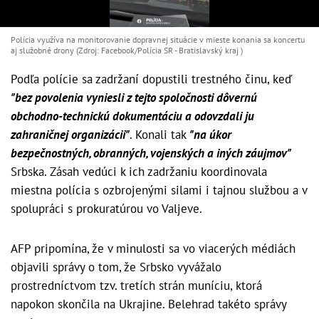
Polícia využíva na monitorovanie dopravnej situácie v mieste konania sa koncertu
aj služobné drony (Zdroj: Facebook/Polícia SR - Bratislavský kraj )
Podľa polície sa zadržaní dopustili trestného činu, keď
"bez povolenia vyniesli z tejto spoločnosti dôvernú
obchodno-technickú dokumentáciu a odovzdali ju
zahraničnej organizácii"
. Konali tak
"na úkor
bezpečnostných, obranných, vojenských a iných záujmov"
Srbska. Zásah vedúci k ich zadržaniu koordinovala
miestna polícia s ozbrojenými silami i tajnou službou a v
spolupráci s prokuratúrou vo Valjeve.
AFP pripomína, že v minulosti sa vo viacerých médiách
objavili správy o tom, že Srbsko vyvážalo
prostredníctvom tzv. tretích strán muníciu, ktorá
napokon skončila na Ukrajine. Belehrad takéto správy