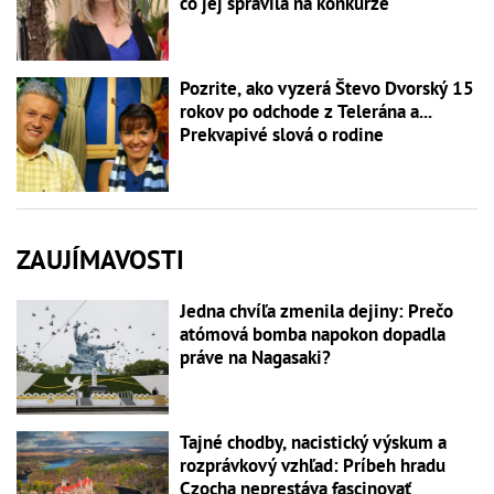
čo jej spravila na konkurze
Pozrite, ako vyzerá Števo Dvorský 15
rokov po odchode z Telerána a...
Prekvapivé slová o rodine
ZAUJÍMAVOSTI
Jedna chvíľa zmenila dejiny: Prečo
atómová bomba napokon dopadla
práve na Nagasaki?
Tajné chodby, nacistický výskum a
rozprávkový vzhľad: Príbeh hradu
Czocha neprestáva fascinovať