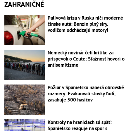
ZAHRANIČNÉ
Palivová kríza v Rusku ničí moderné
čínske autá: Benzín plný síry,
vodičom odchádzajú motory!
Nemecký novinár čelí kritike za
príspevok o Ceute: Sťažnosť hovorí o
antisemitizme
Požiar v Španielsku naberá obrovské
rozmery: Evakuovali stovky ľudí,
zasahuje 500 hasičov
Kontroly na hraniciach sú späť:
Španielsko reaguje na spor s