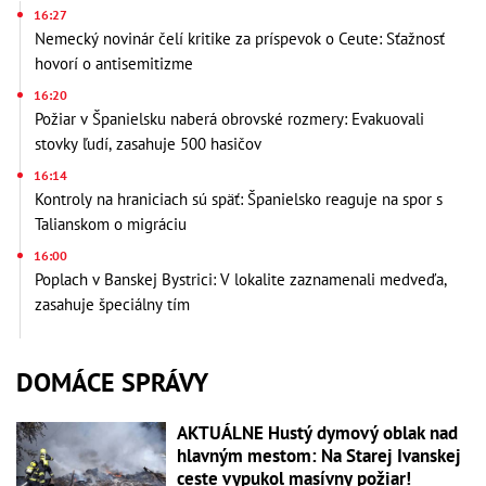
16:27
Nemecký novinár čelí kritike za príspevok o Ceute: Sťažnosť
hovorí o antisemitizme
16:20
Požiar v Španielsku naberá obrovské rozmery: Evakuovali
stovky ľudí, zasahuje 500 hasičov
16:14
Kontroly na hraniciach sú späť: Španielsko reaguje na spor s
Talianskom o migráciu
16:00
Poplach v Banskej Bystrici: V lokalite zaznamenali medveďa,
zasahuje špeciálny tím
DOMÁCE SPRÁVY
AKTUÁLNE Hustý dymový oblak nad
hlavným mestom: Na Starej Ivanskej
ceste vypukol masívny požiar!