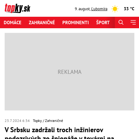
33 °C
9. august
,
Ľubomíra
DOMÁCE
ZAHRANIČNÉ
PROMINENTI
ŠPORT
ZAUJÍMAV
23.7.2024 6:34
Topky
Zahraničné
V Srbsku zadržali troch inžinierov
podozrivých zo špionáže v továrni na