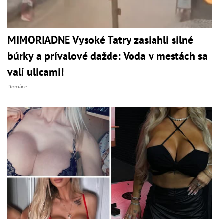
MIMORIADNE Vysoké Tatry zasiahli silné
búrky a prívalové dažde: Voda v mestách sa
valí ulicami!
Domáce