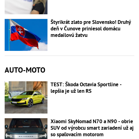
Štyrikrát zlato pre Slovensko! Druhý
deň v Čunove priniesol domácu
medailovú žatvu
AUTO-MOTO
TEST: Škoda Octavia Sportline -
lepšia je už len RS
Xiaomi SkyNomad N70 a N90 - obrie
SUV od výrobcu smart zariadení už aj
so spaľovacím motorom