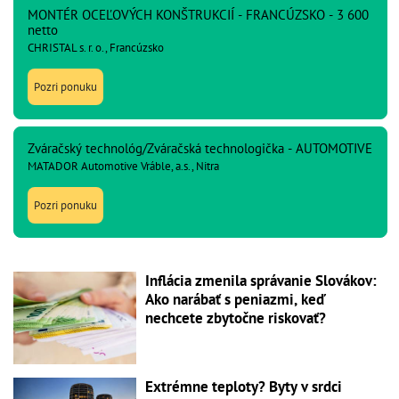
MONTÉR OCEĽOVÝCH KONŠTRUKCIÍ - FRANCÚZSKO - 3 600
netto
CHRISTAL s. r. o., Francúzsko
Pozri ponuku
Zváračský technológ/Zváračská technologička - AUTOMOTIVE
MATADOR Automotive Vráble, a.s., Nitra
Pozri ponuku
Inflácia zmenila správanie Slovákov:
Ako narábať s peniazmi, keď
nechcete zbytočne riskovať?
Extrémne teploty? Byty v srdci