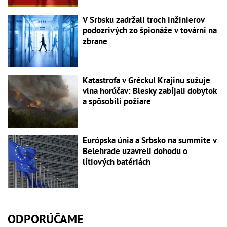
V Srbsku zadržali troch inžinierov
podozrivých zo špionáže v továrni na
zbrane
Katastrofa v Grécku! Krajinu sužuje
vlna horúčav: Blesky zabíjali dobytok
a spôsobili požiare
Európska únia a Srbsko na summite v
Belehrade uzavreli dohodu o
lítiových batériách
ODPORÚČAME