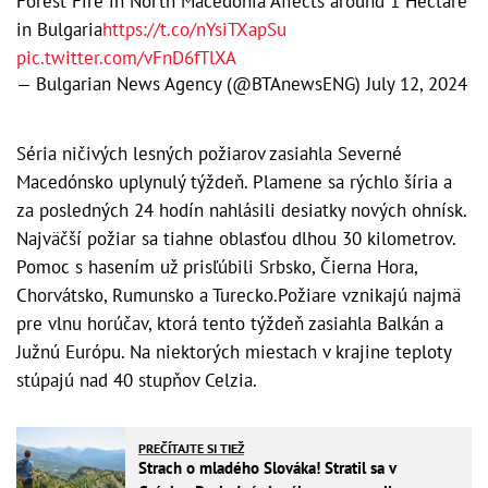
Forest Fire in North Macedonia Affects around 1 Hectare
in Bulgaria
https://t.co/nYsiTXapSu
pic.twitter.com/vFnD6fTlXA
— Bulgarian News Agency (@BTAnewsENG)
July 12, 2024
Séria ničivých lesných požiarov zasiahla Severné
Macedónsko uplynulý týždeň. Plamene sa rýchlo šíria a
za posledných 24 hodín nahlásili desiatky nových ohnísk.
Najväčší požiar sa tiahne oblasťou dlhou 30 kilometrov.
Pomoc s hasením už prisľúbili Srbsko, Čierna Hora,
Chorvátsko, Rumunsko a Turecko.Požiare vznikajú najmä
pre vlnu horúčav, ktorá tento týždeň zasiahla Balkán a
Južnú Európu. Na niektorých miestach v krajine teploty
stúpajú nad 40 stupňov Celzia.
PREČÍTAJTE SI TIEŽ
Strach o mladého Slováka! Stratil sa v