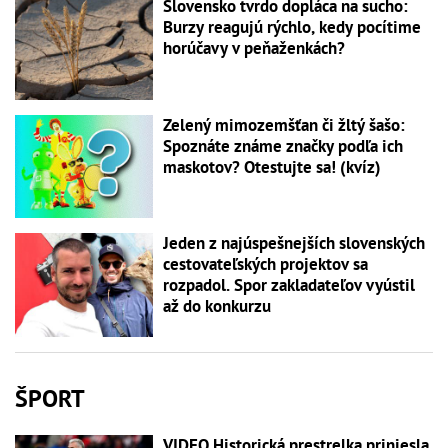
Slovensko tvrdo dopláca na sucho:
Burzy reagujú rýchlo, kedy pocítime
horúčavy v peňaženkách?
Zelený mimozemšťan či žltý šašo:
Spoznáte známe značky podľa ich
maskotov? Otestujte sa! (kvíz)
Jeden z najúspešnejších slovenských
cestovateľských projektov sa
rozpadol. Spor zakladateľov vyústil
až do konkurzu
ŠPORT
VIDEO Historická prestrelka priniesla