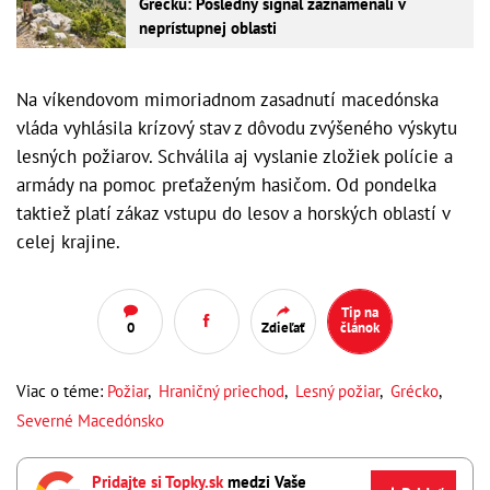
Grécku: Posledný signál zaznamenali v
neprístupnej oblasti
Na víkendovom mimoriadnom zasadnutí macedónska
vláda vyhlásila krízový stav z dôvodu zvýšeného výskytu
lesných požiarov. Schválila aj vyslanie zložiek polície a
armády na pomoc preťaženým hasičom. Od pondelka
taktiež platí zákaz vstupu do lesov a horských oblastí v
celej krajine.
Tip na
0
Zdieľať
článok
Viac o téme:
Požiar
,
Hraničný priechod
,
Lesný požiar
,
Grécko
,
Severné Macedónsko
Pridajte si Topky.sk
medzi Vaše