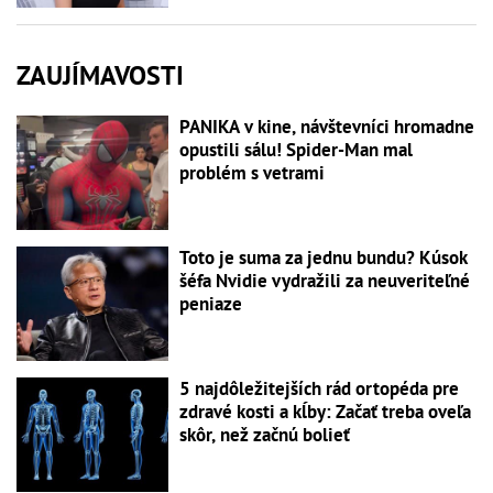
ZAUJÍMAVOSTI
PANIKA v kine, návštevníci hromadne
opustili sálu! Spider-Man mal
problém s vetrami
Toto je suma za jednu bundu? Kúsok
šéfa Nvidie vydražili za neuveriteľné
peniaze
5 najdôležitejších rád ortopéda pre
zdravé kosti a kĺby: Začať treba oveľa
skôr, než začnú bolieť