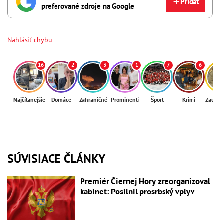
Pridať
preferované zdroje na Google
Nahlásiť chybu
16
2
3
1
7
6
Najčítanejšie
Domáce
Zahraničné
Prominenti
Šport
Krimi
Zaují
SÚVISIACE ČLÁNKY
Premiér Čiernej Hory zreorganizoval
kabinet: Posilnil prosrbský vplyv