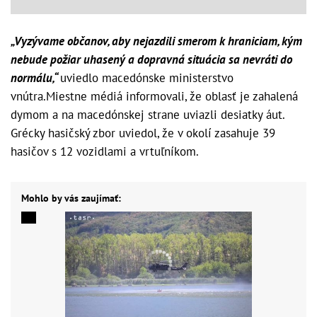
„Vyzývame občanov, aby nejazdili smerom k hraniciam, kým
nebude požiar uhasený a dopravná situácia sa nevráti do
normálu,“
uviedlo macedónske ministerstvo
vnútra.Miestne médiá informovali, že oblasť je zahalená
dymom a na macedónskej strane uviazli desiatky áut.
Grécky hasičský zbor uviedol, že v okolí zasahuje 39
hasičov s 12 vozidlami a vrtuľníkom.
Mohlo by vás zaujímať: