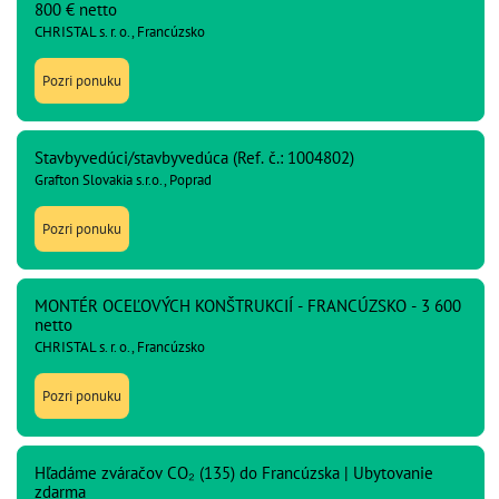
800 € netto
CHRISTAL s. r. o., Francúzsko
Pozri ponuku
Stavbyvedúci/stavbyvedúca (Ref. č.: 1004802)
Grafton Slovakia s.r.o., Poprad
Pozri ponuku
MONTÉR OCEĽOVÝCH KONŠTRUKCIÍ - FRANCÚZSKO - 3 600
netto
CHRISTAL s. r. o., Francúzsko
Pozri ponuku
Hľadáme zváračov CO₂ (135) do Francúzska | Ubytovanie
zdarma