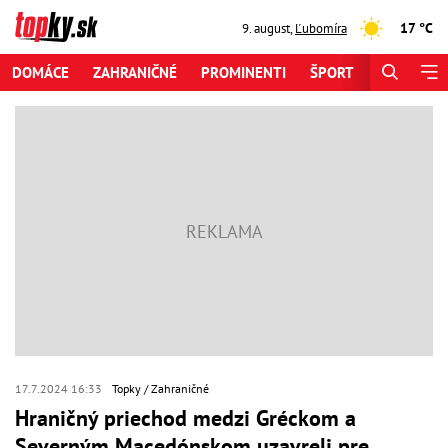
17 °C
9. august
,
Ľubomíra
DOMÁCE
ZAHRANIČNÉ
PROMINENTI
ŠPORT
ZAUJÍMAV
17.7.2024 16:33
Topky
Zahraničné
Hraničný priechod medzi Gréckom a
Severným Macedónskom uzavreli pre