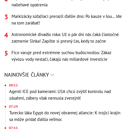
naliehavé opatrenia
Markizácky súťažiaci prerazil ďalšie dno: Po kauze v šou... Ide
na tom zarábať!
Astronomické divadlo roka: Už o pár dní nás čaká čiastočné
zatmenie Slnka! Zapíšte si presný čas, kedy to začne
Fico varuje pred extrémne suchou budúcnosťou: Zákaz
vývozu vody nestačí, čakajú nás miliardové investície
NAJNOVŠIE ČLÁNKY
08:11
Agenti ICE pod kamerami: USA chcú zvýšiť kontrolu nad
zásahmi, zábery však nemusia zverejniť
07:29
Turecko láka Egypt do novej obrannej aliancie: K trojici krajín
sa môže pridať ďalšia veľmoc
07:11