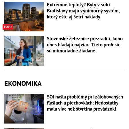
Extrémne teploty? Byty v srdci
Bratislavy majú výnimočný systém,
ktorý ešte aj šetrí náklady
FOTO
Slovenské železnice prezradili, koho
dnes hľadajú najviac: Tieto profesie
sú mimoriadne žiadané
EKONOMIKA
SOI našla problémy pri zálohovaných
fľašiach a plechovkách: Nedostatky
mala viac než štvrtina prevádzok!