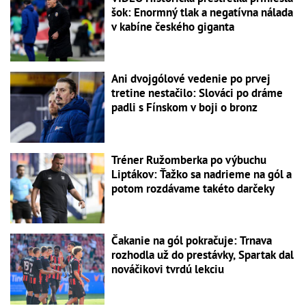
šok: Enormný tlak a negatívna nálada
v kabíne českého giganta
Ani dvojgólové vedenie po prvej
tretine nestačilo: Slováci po dráme
padli s Fínskom v boji o bronz
Tréner Ružomberka po výbuchu
Liptákov: Ťažko sa nadrieme na gól a
potom rozdávame takéto darčeky
Čakanie na gól pokračuje: Trnava
rozhodla už do prestávky, Spartak dal
nováčikovi tvrdú lekciu