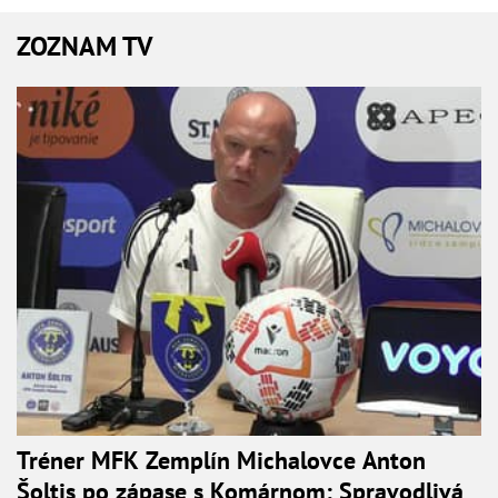
ZOZNAM TV
Tréner MFK Zemplín Michalovce Anton
Šoltis po zápase s Komárnom: Spravodlivá