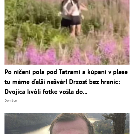
Po ničení pola pod Tatrami a kúpaní v plese
tu máme ďalší nešvár! Drzosť bez hraníc:
Dvojica kvôli fotke vošla do...
Domáce