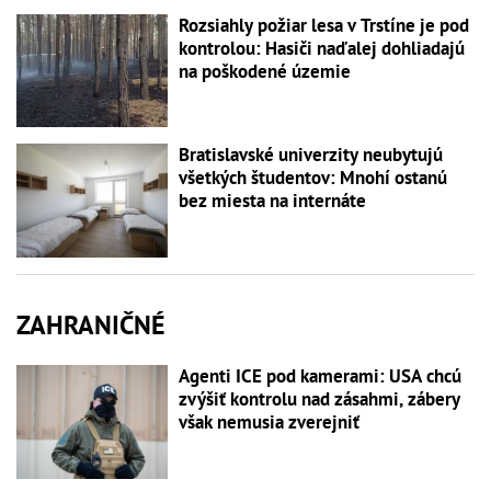
Rozsiahly požiar lesa v Trstíne je pod
kontrolou: Hasiči naďalej dohliadajú
na poškodené územie
Bratislavské univerzity neubytujú
všetkých študentov: Mnohí ostanú
bez miesta na internáte
ZAHRANIČNÉ
Agenti ICE pod kamerami: USA chcú
zvýšiť kontrolu nad zásahmi, zábery
však nemusia zverejniť