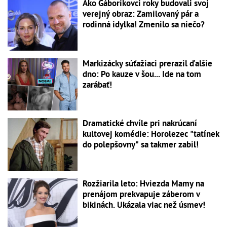
Ako Gáboríkovci roky budovali svoj
verejný obraz: Zamilovaný pár a
rodinná idylka! Zmenilo sa niečo?
Markizácky súťažiaci prerazil ďalšie
dno: Po kauze v šou... Ide na tom
zarábať!
Dramatické chvíle pri nakrúcaní
kultovej komédie: Horolezec "tatínek
do polepšovny" sa takmer zabil!
Rozžiarila leto: Hviezda Mamy na
prenájom prekvapuje záberom v
bikinách. Ukázala viac než úsmev!