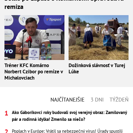
remíza
Tréner KFC Komárno
Dožinková slávnosť v Turej
Norbert Czibor po remíze v
Lúke
Michalovciach
NAJČÍTANEJŠIE
3 DNI
TÝŽDEŇ
Ako Gáboríkovci roky budovali svoj verejný obraz: Zamilovaný
pár a rodinná idylka! Zmenilo sa niečo?
Poplach v Európe: Vrátil sa nebezpečný vírus! Úrady spustili