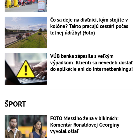
Čo sa deje na diaľnici, kým stojíte v
kolóne? Takto pracujú cestári počas
letnej údržby! (foto)
VÚB banka zápasila s veľkým
výpadkom: Klienti sa nevedeli dostať
do aplikácie ani do internetbankingu!
ŠPORT
FOTO Messiho žena v bikinách:
Komentár Ronaldovej Georginy
vyvolal ošiaľ