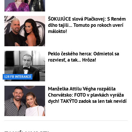
ŠOKUJÚCE slová Plačkovej: S Reném
dlho tajili... Tomuto po rokoch uverí
málokto!
Peklo českého herca: Odmietol sa
rozviesť, a tak... Hrôza!
128 FB INTERAKCIÍ
Manželka Attilu Végha rozpálila
Chorvátsko: FOTO v plavkách vyráža
dych! TAKÝTO zadok sa len tak nevidí