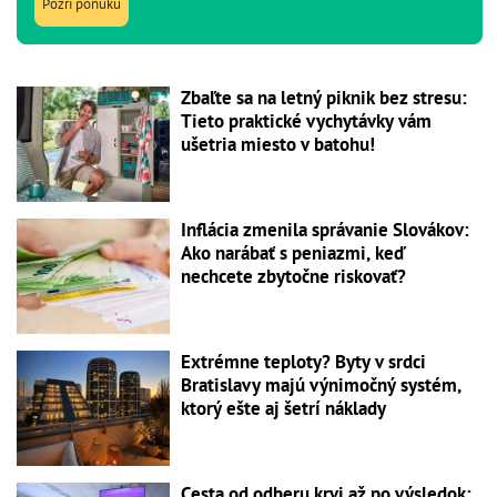
Pozri ponuku
Zbaľte sa na letný piknik bez stresu:
Tieto praktické vychytávky vám
ušetria miesto v batohu!
Inflácia zmenila správanie Slovákov:
Ako narábať s peniazmi, keď
nechcete zbytočne riskovať?
Extrémne teploty? Byty v srdci
Bratislavy majú výnimočný systém,
ktorý ešte aj šetrí náklady
Cesta od odberu krvi až po výsledok: