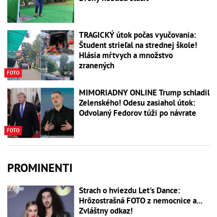
TRAGICKÝ útok počas vyučovania:
Študent strieľal na strednej škole!
Hlásia mŕtvych a množstvo
zranených
FOTO
MIMORIADNY ONLINE Trump schladil
Zelenského! Odesu zasiahol útok:
Odvolaný Fedorov túži po návrate
FOTO
PROMINENTI
Strach o hviezdu Let's Dance:
Hrôzostrašná FOTO z nemocnice a...
Zvláštny odkaz!