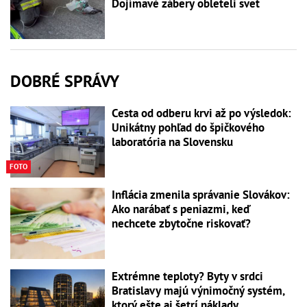
Dojímavé zábery obleteli svet
DOBRÉ SPRÁVY
Cesta od odberu krvi až po výsledok:
Unikátny pohľad do špičkového
laboratória na Slovensku
FOTO
Inflácia zmenila správanie Slovákov:
Ako narábať s peniazmi, keď
nechcete zbytočne riskovať?
Extrémne teploty? Byty v srdci
Bratislavy majú výnimočný systém,
ktorý ešte aj šetrí náklady