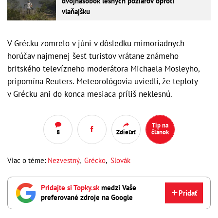
dvojnásobok lesných požiarov oproti
vlaňajšku
V Grécku zomrelo v júni v dôsledku mimoriadnych
horúčav najmenej šesť turistov vrátane známeho
britského televízneho moderátora Michaela Mosleyho,
pripomína Reuters. Meteorológovia uviedli, že teploty
v Grécku ani do konca mesiaca príliš neklesnú.
Tip na
8
Zdieľať
článok
Viac o téme:
Nezvestný
,
Grécko
,
Slovák
Pridajte si Topky.sk
medzi Vaše
Pridať
preferované zdroje na Google