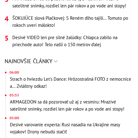
satelitné snímky, rozdiel len pár rokov a po vode ani stopy!
ŠOKUJÚCE slová Plačkovej: S Reném dlho tajili... Tomuto po
rokoch uverí málokto!
Desivé VIDEO len pre silné žalúdky: Chlapca zabilo na
priechode auto! Telo našli o 150 metrov ďalej
NAJNOVŠIE ČLÁNKY
06:00
Strach o hviezdu Let's Dance: Hrôzostrašná FOTO z nemocnice
a... Zvláštny odkaz!
05:55
ARMAGEDON sa dá pozorovať už aj z vesmíru: Mrazivé
satelitné snímky, rozdiel len pár rokov a po vode ani stopy!
05:00
Desivé varovanie experta: Rusi nasadia na Ukrajine masy
vojakov! Drony nebudú stačiť