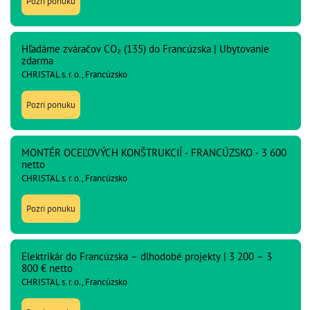
Pozri ponuku
Hľadáme zváračov CO₂ (135) do Francúzska | Ubytovanie
zdarma
CHRISTAL s. r. o., Francúzsko
Pozri ponuku
MONTÉR OCEĽOVÝCH KONŠTRUKCIÍ - FRANCÚZSKO - 3 600
netto
CHRISTAL s. r. o., Francúzsko
Pozri ponuku
Elektrikár do Francúzska – dlhodobé projekty | 3 200 – 3
800 € netto
CHRISTAL s. r. o., Francúzsko