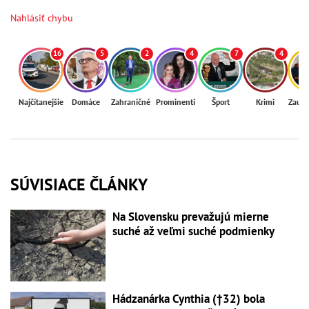
Nahlásiť chybu
16
5
2
4
7
4
Najčítanejšie
Domáce
Zahraničné
Prominenti
Šport
Krimi
Zaují
SÚVISIACE ČLÁNKY
Na Slovensku prevažujú mierne
suché až veľmi suché podmienky
Hádzanárka Cynthia (†32) bola