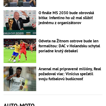
O finále MS 2030 bude obrovská
bitka: Infantino ho už mal sľúbiť
jednému z organizátorov
Odveta na Žitnom ostrove bude len
formalitou: DAC v Holandsku schytal
poriadne krutý debakel
Arsenal mal pripravené milióny, Real
požadoval viac: Vinícius spečatil
svoju futbalovú budúcnosť
AUTO-MOTO