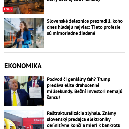
FOTO
Slovenské železnice prezradili, koho
dnes hľadajú najviac: Tieto profesie
sú mimoriadne žiadané
EKONOMIKA
Podvod či geniálny ťah? Trump
predáva elite drahocenné
milisekundy. Bežní investori nemajú
šancu!
Reštrukturalizácia zlyhala. Známy
slovenský predajca elektroniky
definitívne končí a mieri k bankrotu