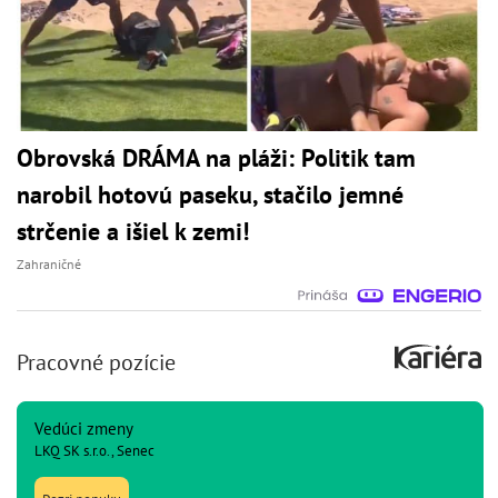
Obrovská DRÁMA na pláži: Politik tam
narobil hotovú paseku, stačilo jemné
strčenie a išiel k zemi!
Zahraničné
Pracovné pozície
Vedúci zmeny
LKQ SK s.r.o., Senec