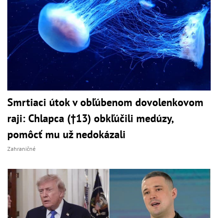
Smrtiaci útok v obľúbenom dovolenkovom
raji: Chlapca (†13) obkľúčili medúzy,
pomôcť mu už nedokázali
Zahraničné