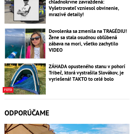
chladnokrvne zavraždená:
Vyšetrovateľ vzniesol obvinenie,
mrazivé detaily!
Dovolenka sa zmenila na TRAGÉDIU!
Žene sa stala osudnou obľúbená
zábava na mori, všetko zachytilo
VIDEO
ZÁHADA opusteného stanu v pohorí
Tribeč, ktorá vystrašila Slovákov, je
vyriešená! TAKTO to celé bolo
FOTO
ODPORÚČAME