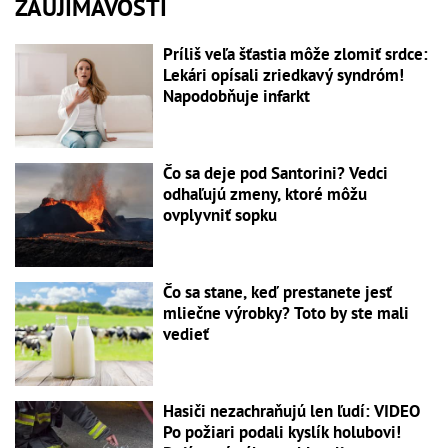
ZAUJÍMAVOSTI
Príliš veľa šťastia môže zlomiť srdce:
Lekári opísali zriedkavý syndróm!
Napodobňuje infarkt
Čo sa deje pod Santorini? Vedci
odhaľujú zmeny, ktoré môžu
ovplyvniť sopku
Čo sa stane, keď prestanete jesť
mliečne výrobky? Toto by ste mali
vedieť
Hasiči nezachraňujú len ľudí: VIDEO
Po požiari podali kyslík holubovi!