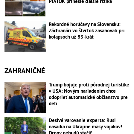
PIATOK prinesie ďalšie riziká
Rekordné horúčavy na Slovensku:
Záchranári vo štvrtok zasahovali pri
kolapsoch už 83-krát
ZAHRANIČNÉ
Trump bojuje proti pôrodnej turistike
v USA: Novým nariadením chce
odoprieť automatické občianstvo pre
deti
Desivé varovanie experta: Rusi
nasadia na Ukrajine masy vojakov!
Drony nebudú stačiť