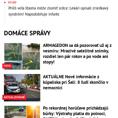
05:00
Príliš veľa šťastia môže zlomiť srdce: Lekári opísali zriedkavý
syndróm! Napodobňuje infarkt
DOMÁCE SPRÁVY
ARMAGEDON sa dá pozorovať už aj z
vesmíru: Mrazivé satelitné snímky,
rozdiel len pár rokov a po vode ani
stopy!
FOTO
AKTUÁLNE Nové informácie z
kúpaliska pri Šali: 8 ľudí skončilo v
nemocnici
AKTUALIZOVANÉ
Po rekordnej horúčave prichádzajú
búrky: Výstrahy platia do polnoci,