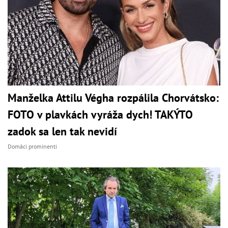
Manželka Attilu Végha rozpálila Chorvátsko:
FOTO v plavkách vyráža dych! TAKÝTO
zadok sa len tak nevidí
Domáci prominenti