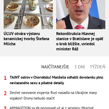
ÚĽUV otvára výstavu
Rekonštrukcia Hlavnej
keramickej tvorby Štefana
stanice v Bratislave je opäť
Mlícha
o krok bližšie, uviedol
minister Ráž
NAJČÍTANEJŠIE
3 DNI
TÝŽDEŇ
TAJNÝ ostrov v Chorvátsku! Manželia odhalili dovolenku plnú
neviazaného sexu a pikatné detaily
Desivé varovanie experta: Rusi nasadia na Ukrajine masy
vojakov! Drony nebudú stačiť
ARMAGEDON sa dá pozorovať už aj z vesmíru: Mrazivé