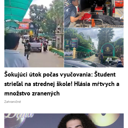
Šokujúci útok počas vyučovania: Študent
strieľal na strednej škole! Hlásia mŕtvych a
množstvo zranených
Zahraničné