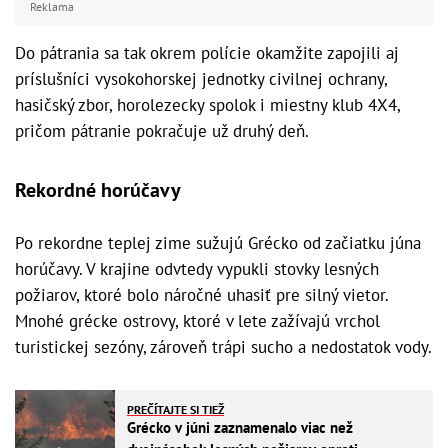
Reklama
Do pátrania sa tak okrem polície okamžite zapojili aj
príslušníci vysokohorskej jednotky civilnej ochrany,
hasičský zbor, horolezecky spolok i miestny klub 4X4,
pričom pátranie pokračuje už druhý deň.
Rekordné horúčavy
Po rekordne teplej zime sužujú Grécko od začiatku júna
horúčavy. V krajine odvtedy vypukli stovky lesných
požiarov, ktoré bolo náročné uhasiť pre silný vietor.
Mnohé grécke ostrovy, ktoré v lete zažívajú vrchol
turistickej sezóny, zároveň trápi sucho a nedostatok vody.
PREČÍTAJTE SI TIEŽ
Grécko v júni zaznamenalo viac než