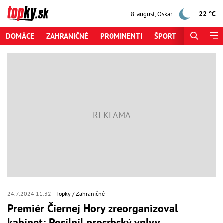
22 °C
8. august
,
Oskar
DOMÁCE
ZAHRANIČNÉ
PROMINENTI
ŠPORT
ZAUJÍMAV
24.7.2024 11:32
Topky
Zahraničné
Premiér Čiernej Hory zreorganizoval
kabinet: Posilnil prosrbský vplyv