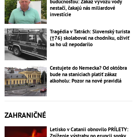
budúcnosťou: Zákaz vývozu vody
nestačí, čakajú nás miliardové
investície
Tragédia v Tatrách: Slovenský turista
(†76) skolaboval na chodníku, oživiť
sa ho už nepodarilo
Cestujete do Nemecka? Od októbra
bude na staniciach platiť zákaz
alkoholu: Pozor na nové pravidlá
ZAHRANIČNÉ
Letisko v Catanii obnovilo PRÍLETY:
Zníženie výstrahy po erupcii sopky