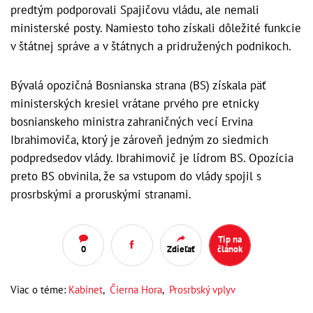
predtým podporovali Spajičovu vládu, ale nemali
ministerské posty. Namiesto toho získali dôležité funkcie
v štátnej správe a v štátnych a pridružených podnikoch.
Bývalá opozičná Bosnianska strana (BS) získala päť
ministerských kresiel vrátane prvého pre etnicky
bosnianskeho ministra zahraničných vecí Ervina
Ibrahimoviča, ktorý je zároveň jedným zo siedmich
podpredsedov vlády. Ibrahimovič je lídrom BS. Opozícia
preto BS obvinila, že sa vstupom do vlády spojil s
prosrbskými a proruskými stranami.
Tip na
0
Zdieľať
článok
Viac o téme:
Kabinet
,
Čierna Hora
,
Prosrbský vplyv