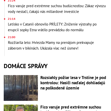
21:24
Fico varuje pred extrémne suchou budúcnosťou: Zákaz vývozu
vody nestačí, čakajú nás miliardové investície
21:14
Letisko v Catanii obnovilo PRÍLETY: Zníženie výstrahy po
erupcii sopky Etna vrátilo prevádzku do normálu
21:00
Rozžiarila leto: Hviezda Mamy na prenájom prekvapuje
záberom v bikinách. Ukázala viac než úsmev!
DOMÁCE SPRÁVY
Rozsiahly požiar lesa v Trstíne je pod
kontrolou: Hasiči naďalej dohliadajú
na poškodené územie
Fico varuje pred extrémne suchou