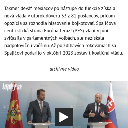
Takmer deväť mesiacov po nástupe do funkcie získala
nová vláda v utorok dôveru 53 z 81 poslancov, pričom
opozícia sa rozhodla hlasovanie bojkotovať. Spajičova
centristická strana Európa teraz! (PES) vlani v júni
zvíťazila v parlamentných voľbách, ale nezískala
nadpolovičnú väčšinu. Až po zdĺhavých rokovaniach sa
Spajičovi podarilo v októbri 2023 zostaviť koaličnú vládu.
archívne video