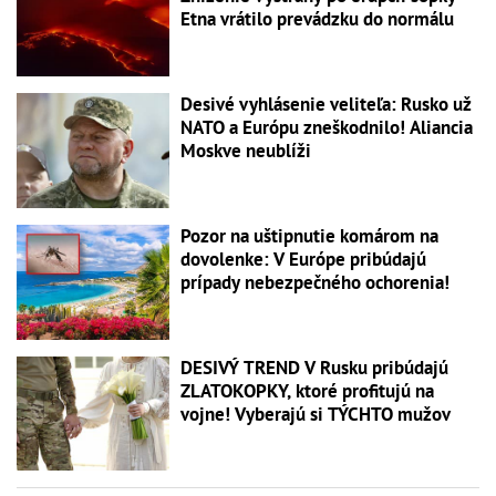
Etna vrátilo prevádzku do normálu
Desivé vyhlásenie veliteľa: Rusko už
NATO a Európu zneškodnilo! Aliancia
Moskve neublíži
Pozor na uštipnutie komárom na
dovolenke: V Európe pribúdajú
prípady nebezpečného ochorenia!
DESIVÝ TREND V Rusku pribúdajú
ZLATOKOPKY, ktoré profitujú na
vojne! Vyberajú si TÝCHTO mužov