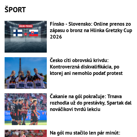
ŠPORT
Fínsko - Slovensko: Online prenos zo
zápasu o bronz na Hlinka Gretzky Cup
2026
Česko cíti obrovskú krivdu:
Kontroverzná diskvalifikácia, po
ktorej ani nemohlo podať protest
Čakanie na gól pokračuje: Trnava
rozhodla už do prestávky, Spartak dal
nováčikovi tvrdú lekciu
Na gól mu stačilo len pár minút: