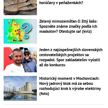
horúčavy v peňaženkách?
Zelený mimozemšťan či žltý šašo:
Spoznáte známe značky podľa ich
maskotov? Otestujte sa! (kvíz)
Jeden z najúspešnejších slovenských
cestovateľských projektov sa
rozpadol. Spor zakladateľov vyústil
až do konkurzu
Historický moment v Mochovciach:
Nový jadrový blok má za sebou
rozhodujúci krok k výrobe elektriny
(foto)