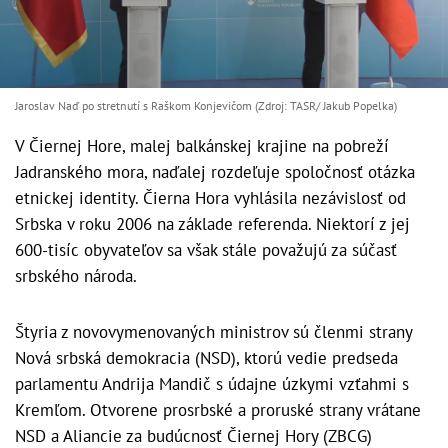
Jaroslav Naď po stretnutí s Raškom Konjevičom (Zdroj: TASR/ Jakub Popelka)
V Čiernej Hore, malej balkánskej krajine na pobreží
Jadranského mora, naďalej rozdeľuje spoločnosť otázka
etnickej identity. Čierna Hora vyhlásila nezávislosť od
Srbska v roku 2006 na základe referenda. Niektorí z jej
600-tisíc obyvateľov sa však stále považujú za súčasť
srbského národa.
Štyria z novovymenovaných ministrov sú členmi strany
Nová srbská demokracia (NSD), ktorú vedie predseda
parlamentu Andrija Mandič s údajne úzkymi vzťahmi s
Kremľom. Otvorene prosrbské a proruské strany vrátane
NSD a Aliancie za budúcnosť Čiernej Hory (ZBCG)