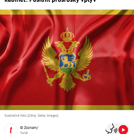
Ilustračné foto (Zdroj: Getty Images)
© Zoznam/
TASR