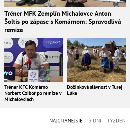
Tréner MFK Zemplín Michalovce Anton
Šoltis po zápase s Komárnom: Spravodlivá
remíza
Tréner KFC Komárno
Dožinková slávnosť v Turej
Norbert Czibor po remíze v
Lúke
Michalovciach
NAJČÍTANEJŠIE
3 DNI
TÝŽDEŇ