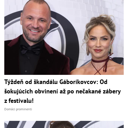
Týždeň od škandálu Gáboríkovcov: Od
šokujúcich obvinení až po nečakané zábery
z festivalu!
Domáci prominenti