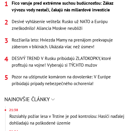
Fico varuje pred extrémne suchou budúcnosťou: Zákaz
vývozu vody nestačí, čakajú nás miliardové investície
Desivé vyhlásenie veliteľa: Rusko už NATO a Európu
zneškodnilo! Aliancia Moskve neublíži
Rozžiarila leto: Hviezda Mamy na prenájom prekvapuje
záberom v bikinách. Ukázala viac než úsmev!
DESIVÝ TREND V Rusku pribúdajú ZLATOKOPKY, ktoré
profitujú na vojne! Vyberajú si TÝCHTO mužov
Pozor na uštipnutie komárom na dovolenke: V Európe
pribúdajú prípady nebezpečného ochorenia!
NAJNOVŠIE ČLÁNKY
21:38
Rozsiahly požiar lesa v Trstíne je pod kontrolou: Hasiči naďalej
dohliadajú na poškodené územie