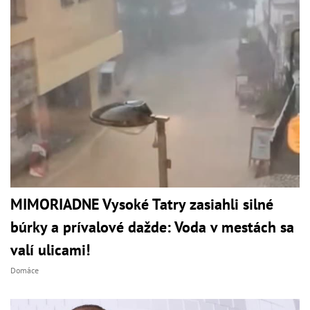
MIMORIADNE Vysoké Tatry zasiahli silné
búrky a prívalové dažde: Voda v mestách sa
valí ulicami!
Domáce