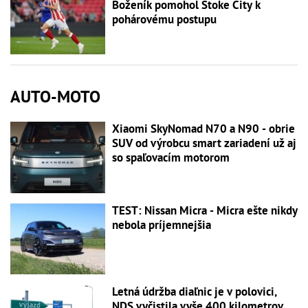
Boženík pomohol Stoke City k
pohárovému postupu
AUTO-MOTO
Xiaomi SkyNomad N70 a N90 - obrie
SUV od výrobcu smart zariadení už aj
so spaľovacím motorom
TEST: Nissan Micra - Micra ešte nikdy
nebola príjemnejšia
Letná údržba diaľnic je v polovici,
NDS vyčistila vyše 400 kilometrov