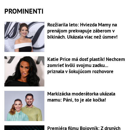
PROMINENTI
Rozžiarila leto: Hviezda Mamy na
prenájom prekvapuje záberom v
bikinách. Ukázala viac než úsmev!
Katie Price má dosť plastík! Nechcem
zomrieť kvôli svojmu zadku...
priznala v šokujúcom rozhovore
Markizácka moderátorka ukázala
mamu: Páni, to je ale kočka!
Premiéra filmu Bojovník: Z drsných