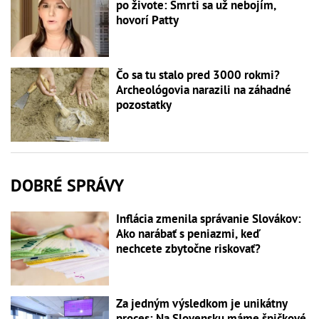
po živote: Smrti sa už nebojím,
hovorí Patty
Čo sa tu stalo pred 3000 rokmi?
Archeológovia narazili na záhadné
pozostatky
DOBRÉ SPRÁVY
Inflácia zmenila správanie Slovákov:
Ako narábať s peniazmi, keď
nechcete zbytočne riskovať?
Za jedným výsledkom je unikátny
proces: Na Slovensku máme špičkové