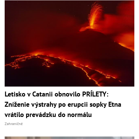
Letisko v Catanii obnovilo PRÍLETY:
Zníženie výstrahy po erupcii sopky Etna
vrátilo prevádzku do normálu
Zahraničné