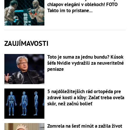
chlapov elegáni v oblekoch! FOTO
Takto im to pristane...
ZAUJÍMAVOSTI
Toto je suma za jednu bundu? Kúsok
šéfa Nvidie vydražili za neuveriteľné
peniaze
5 najdôležitejších rád ortopéda pre
zdravé kosti a kĺby: Začať treba oveľa
skôr, než začnú bolieť
Zomrela na šesť minút a zažila život