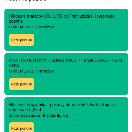
Hľadáme zváračov CO₂ (135) do Francúzska | Ubytovanie
zdarma
CHRISTAL s. r. o., Francúzsko
Pozri ponuku
MONTÉR OCEĽOVÝCH KONŠTRUKCIÍ - FRANCÚZSKO - 3 600
netto
CHRISTAL s. r. o., Francúzsko
Pozri ponuku
Hľadáme brigádnika - poštový doručovateľ, Pošta Stupava -
odmena 6 € /hod
Slovenská pošta, a.s., Bratislavský kraj
Pozri ponuku