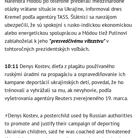
Naréndra Módou po telefóne preberali medzinárodné
otázky vrátane situácie na Ukrajine, informoval dnes
Kremeľ podľa agentúry TASS. Štátnici sa navzájom
ubezpečili, že sú spokojní s rusko-indickou ekonomickou
alebo energetickou spoluprácou a Módou tiež Putinovi
zablahoželal k jeho
"presvedčivému víťazstvu"
v
tohtoročných prezidentských voľbách.
10:11
Denys Kostev, dieťa z plagátu používaného
ruskými úradmi na propagáciu a ospravedlňovanie ich
kampane deportácií ukrajinských detí, povedal, že ho
trénovali a vyhrážali sa mu, ak nevyhovie, podľa
vyšetrovania agentúry Reuters zverejneného 19. marca.
⚡️Denys Kostev, a posterchild used by Russian authorities
to promote and justify their campaign of deporting
Ukrainian children, said he was coached and threatened