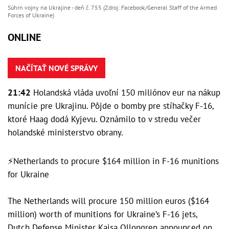
Súhrn vojny na Ukrajine - deň č. 755 (Zdroj: Facebook/General Staff of the Armed
Forces of Ukraine)
ONLINE
NAČÍTAŤ NOVÉ SPRÁVY
21:42
Holandská vláda uvoľní 150 miliónov eur na nákup
munície pre Ukrajinu. Pôjde o bomby pre stíhačky F-16,
ktoré Haag dodá Kyjevu. Oznámilo to v stredu večer
holandské ministerstvo obrany.
⚡Netherlands to procure $164 million in F-16 munitions
for Ukraine
The Netherlands will procure 150 million euros ($164
million) worth of munitions for Ukraine’s F-16 jets,
Dutch Defense Minister Kajsa Ollongren announced on