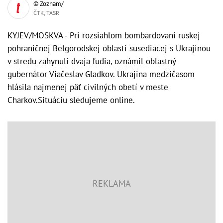
© Zoznam/
ČTK, TASR
KYJEV/MOSKVA - Pri rozsiahlom bombardovaní ruskej
pohraničnej Belgorodskej oblasti susediacej s Ukrajinou
v stredu zahynuli dvaja ľudia, oznámil oblastný
gubernátor Viačeslav Gladkov. Ukrajina medzičasom
hlásila najmenej päť civilných obetí v meste
Charkov.Situáciu sledujeme online.