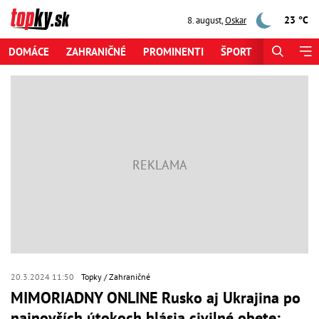
23 °C
8. august
,
Oskar
DOMÁCE
ZAHRANIČNÉ
PROMINENTI
ŠPORT
ZAUJÍMAV
20.3.2024 11:50
Topky
Zahraničné
MIMORIADNY ONLINE Rusko aj Ukrajina po
najnovších útokoch hlásia civilné obete: