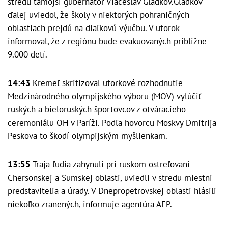
stredu tamojší gubernátor Viačeslav Gladkov.Gladkov
ďalej uviedol, že školy v niektorých pohraničných
oblastiach prejdú na diaľkovú výučbu. V utorok
informoval, že z regiónu bude evakuovaných približne
9.000 detí.
14:43
Kremeľ skritizoval utorkové rozhodnutie
Medzinárodného olympijského výboru (MOV) vylúčiť
ruských a bieloruských športovcov z otváracieho
ceremoniálu OH v Paríži. Podľa hovorcu Moskvy Dmitrija
Peskova to škodí olympijským myšlienkam.
13:55
Traja ľudia zahynuli pri ruskom ostreľovaní
Chersonskej a Sumskej oblasti, uviedli v stredu miestni
predstavitelia a úrady. V Dnepropetrovskej oblasti hlásili
niekoľko zranených, informuje agentúra AFP.