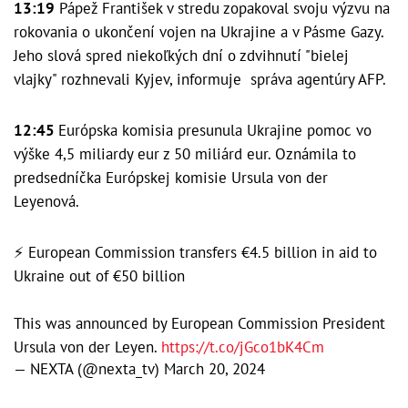
13:19
Pápež František v stredu zopakoval svoju výzvu na
rokovania o ukončení vojen na Ukrajine a v Pásme Gazy.
Jeho slová spred niekoľkých dní o zdvihnutí "bielej
vlajky" rozhnevali Kyjev, informuje správa agentúry AFP.
12:45
Európska komisia presunula Ukrajine pomoc vo
výške 4,5 miliardy eur z 50 miliárd eur. Oznámila to
predsedníčka Európskej komisie Ursula von der
Leyenová.
⚡️ European Commission transfers €4.5 billion in aid to
Ukraine out of €50 billion
This was announced by European Commission President
Ursula von der Leyen.
https://t.co/jGco1bK4Cm
— NEXTA (@nexta_tv)
March 20, 2024