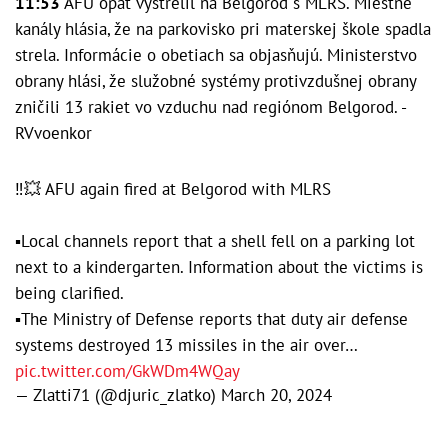
11:53
AFU opäť vystrelil na Belgorod s MLRS. Miestne
kanály hlásia, že na parkovisko pri materskej škole spadla
strela. Informácie o obetiach sa objasňujú. Ministerstvo
obrany hlási, že služobné systémy protivzdušnej obrany
zničili 13 rakiet vo vzduchu nad regiónom Belgorod. -
RVvoenkor
‼️💥 AFU again fired at Belgorod with MLRS
▪️Local channels report that a shell fell on a parking lot
next to a kindergarten. Information about the victims is
being clarified.
▪️The Ministry of Defense reports that duty air defense
systems destroyed 13 missiles in the air over…
pic.twitter.com/GkWDm4WQay
— Zlatti71 (@djuric_zlatko)
March 20, 2024