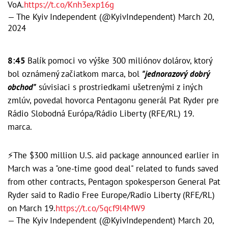
VoA.
https://t.co/Knh3exp16g
— The Kyiv Independent (@KyivIndependent)
March 20,
2024
8:45
Balík pomoci vo výške 300 miliónov dolárov, ktorý
bol oznámený začiatkom marca, bol
"jednorazový dobrý
obchod"
súvisiaci s prostriedkami ušetrenými z iných
zmlúv, povedal hovorca Pentagonu generál Pat Ryder pre
Rádio Slobodná Európa/Rádio Liberty (RFE/RL) 19.
marca.
⚡️The $300 million U.S. aid package announced earlier in
March was a "one-time good deal" related to funds saved
from other contracts, Pentagon spokesperson General Pat
Ryder said to Radio Free Europe/Radio Liberty (RFE/RL)
on March 19.
https://t.co/5qcf9l4MW9
— The Kyiv Independent (@KyivIndependent)
March 20,