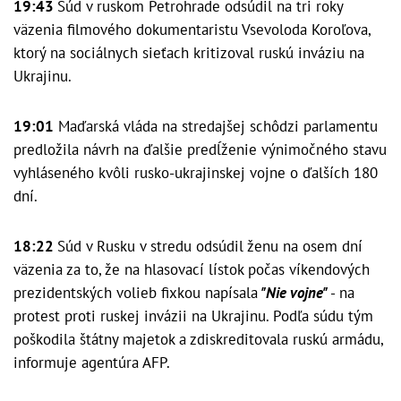
19:43
Súd v ruskom Petrohrade odsúdil na tri roky
väzenia filmového dokumentaristu Vsevoloda Koroľova,
ktorý na sociálnych sieťach kritizoval ruskú inváziu na
Ukrajinu.
19:01
Maďarská vláda na stredajšej schôdzi parlamentu
predložila návrh na ďalšie predĺženie výnimočného stavu
vyhláseného kvôli rusko-ukrajinskej vojne o ďalších 180
dní.
18:22
Súd v Rusku v stredu odsúdil ženu na osem dní
väzenia za to, že na hlasovací lístok počas víkendových
prezidentských volieb fixkou napísala
"Nie vojne"
- na
protest proti ruskej invázii na Ukrajinu. Podľa súdu tým
poškodila štátny majetok a zdiskreditovala ruskú armádu,
informuje agentúra AFP.