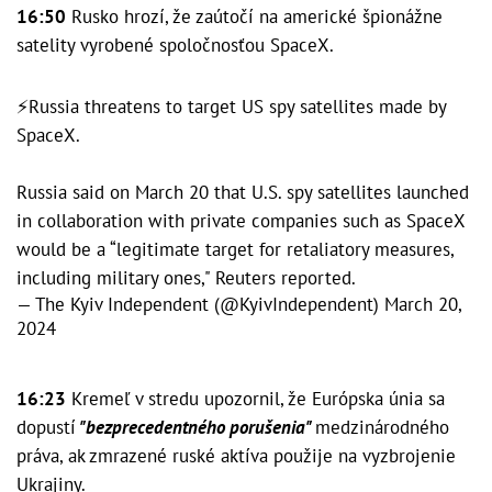
16:50
Rusko hrozí, že zaútočí na americké špionážne
satelity vyrobené spoločnosťou SpaceX.
⚡️Russia threatens to target US spy satellites made by
SpaceX.
Russia said on March 20 that U.S. spy satellites launched
in collaboration with private companies such as SpaceX
would be a “legitimate target for retaliatory measures,
including military ones," Reuters reported.
— The Kyiv Independent (@KyivIndependent)
March 20,
2024
16:23
Kremeľ v stredu upozornil, že Európska únia sa
dopustí
"bezprecedentného porušenia"
medzinárodného
práva, ak zmrazené ruské aktíva použije na vyzbrojenie
Ukrajiny.