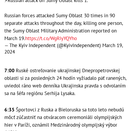
⚡️Russian attack on Sumy Oblast kills 1.
Russian forces attacked Sumy Oblast 30 times in 90
separate attacks throughout the day, killing one person,
the Sumy Oblast Military Administration reported on
March 19.
https://t.co/WgRIyYQYho
— The Kyiv Independent (@KyivIndependent)
March 19,
2024
7:00
Ruské ostreľovanie ukrajinskej Dnepropetrovskej
oblasti si za posledných 24 hodín vyžiadalo päť ranených,
uviedol ráno web denníka Ukrajinska pravda s odvolaním
sa na šéfa regiónu Serhija Lysaka.
6:35
Športovci z Ruska a Bieloruska sa toto leto nebudú
môcť zúčastniť na otváracom ceremoniáli olympijských
hier v Paríži, oznámil Medzinárodný olympijský výbor