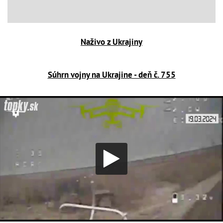
Naživo z Ukrajiny
Súhrn vojny na Ukrajine - deň č. 755