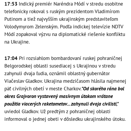
17:53
Indický premiér Naréndra Módí v stredu osobitne
telefonicky rokoval s ruským prezidentom Vladimírom
Putinom a tiež najvyšším ukrajinským predstaviteľom
Volodymyrom Zelenským. Podľa indickej televízie NDTV
Módí zopakoval výzvu na diplomatické riešenie konfliktu
na Ukrajine.
17:04
Pri rozsiahlom bombardovaní ruskej pohraničnej
Belgorodskej oblasti susediacej s Ukrajinou v stredu
zahynuli dvaja ľudia, oznámil oblastný gubernátor
Viačeslav Gladkov. Ukrajina medzičasom hlásila najmenej
päť civilných obetí v meste Charkov.
"Od skorého rána bol
okres Grajvoron vystavený masívnym útokom vrátane
použitia viacerých raketometov... zahynuli dvaja civilisti,"
uviedol Gladkov. Už predtým z pohraničnej oblasti
informoval o jednej obeti v dôsledku ukrajinského útoku.