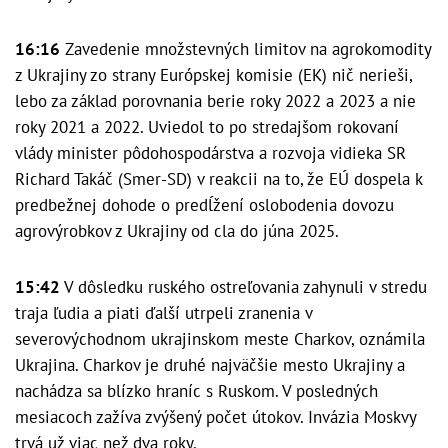
16:16
Zavedenie množstevných limitov na agrokomodity
z Ukrajiny zo strany Európskej komisie (EK) nič nerieši,
lebo za základ porovnania berie roky 2022 a 2023 a nie
roky 2021 a 2022. Uviedol to po stredajšom rokovaní
vlády minister pôdohospodárstva a rozvoja vidieka SR
Richard Takáč (Smer-SD) v reakcii na to, že EÚ dospela k
predbežnej dohode o predĺžení oslobodenia dovozu
agrovýrobkov z Ukrajiny od cla do júna 2025.
15:42
V dôsledku ruského ostreľovania zahynuli v stredu
traja ľudia a piati ďalší utrpeli zranenia v
severovýchodnom ukrajinskom meste Charkov, oznámila
Ukrajina. Charkov je druhé najväčšie mesto Ukrajiny a
nachádza sa blízko hraníc s Ruskom. V posledných
mesiacoch zažíva zvýšený počet útokov. Invázia Moskvy
trvá už viac než dva roky.