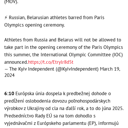
(MOV).
⚡️ Russian, Belarusian athletes barred from Paris
Olympics opening ceremony.
Athletes from Russia and Belarus will not be allowed to
take part in the opening ceremony of the Paris Olympics
this summer, the International Olympic Committee (IOC)
announced.
https://t.co/Etrylr8d5t
— The Kyiv Independent (@KyivIndependent)
March 19,
2024
6:10
Európska únia dospela k predbežnej dohode o
predĺžení oslobodenia dovozu poľnohospodárskych
výrobkov z Ukrajiny od cla na ďalší rok, a to do júna 2025.
Predsedníctvo Rady EÚ sa na tom dohodlo s
vyjednávačmi z Európskeho parlamentu (EP), informujú