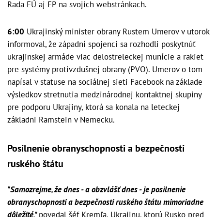
Rada EÚ aj EP na svojich webstránkach.
6:00
Ukrajinský minister obrany Rustem Umerov v utorok
informoval, že západní spojenci sa rozhodli poskytnúť
ukrajinskej armáde viac delostreleckej munície a rakiet
pre systémy protivzdušnej obrany (PVO). Umerov o tom
napísal v statuse na sociálnej sieti Facebook na základe
výsledkov stretnutia medzinárodnej kontaktnej skupiny
pre podporu Ukrajiny, ktorá sa konala na leteckej
základni Ramstein v Nemecku.
Posilnenie obranyschopnosti a bezpečnosti
ruského štátu
"Samozrejme, že dnes - a obzvlášť dnes - je posilnenie
obranyschopnosti a bezpečnosti ruského štátu mimoriadne
dôležité,"
povedal šéf Kremľa. Ukrajinu, ktorú Rusko pred