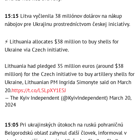
15:15
Litva vyčlenila 38 miliónov dolárov na nákup
nábojov pre Ukrajinu prostredníctvom českej iniciatívy.
⚡️ Lithuania allocates $38 million to buy shells for
Ukraine via Czech initiative.
Lithuania had pledged 35 million euros (around $38
million) for the Czech initiative to buy artillery shells for
Ukraine, Lithuanian PM Ingrida Simonyte said on March
20.
https://t.co/LSLpXY1ESJ
— The Kyiv Independent (@KyivIndependent)
March 20,
2024
15:05
Pri ukrajinských útokoch na ruskú pohraničnú
Belgorodskú oblasť zahynul ďalší človek, informoval v