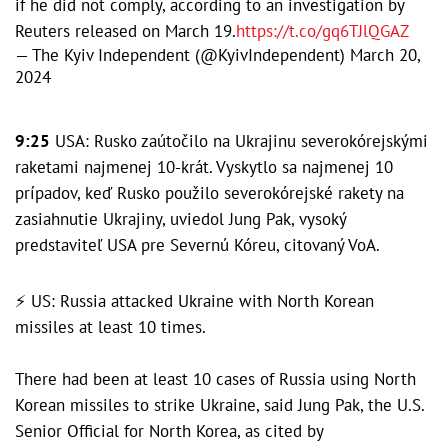
if he did not comply, according to an investigation by
Reuters released on March 19.
https://t.co/gq6TJlQGAZ
— The Kyiv Independent (@KyivIndependent)
March 20,
2024
9:25
USA: Rusko zaútočilo na Ukrajinu severokórejskými
raketami najmenej 10-krát. Vyskytlo sa najmenej 10
prípadov, keď Rusko použilo severokórejské rakety na
zasiahnutie Ukrajiny, uviedol Jung Pak, vysoký
predstaviteľ USA pre Severnú Kóreu, citovaný VoA.
⚡️ US: Russia attacked Ukraine with North Korean
missiles at least 10 times.
There had been at least 10 cases of Russia using North
Korean missiles to strike Ukraine, said Jung Pak, the U.S.
Senior Official for North Korea, as cited by