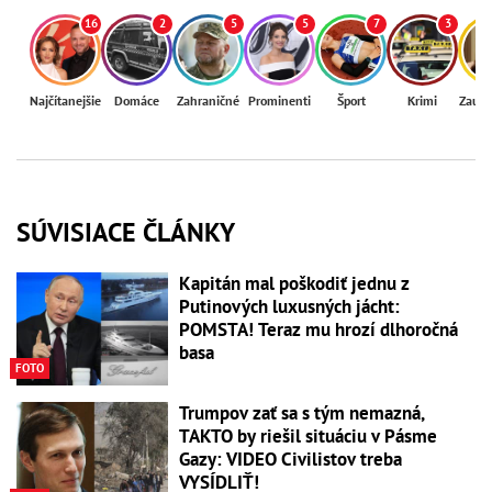
16
2
5
5
7
3
Najčítanejšie
Domáce
Zahraničné
Prominenti
Šport
Krimi
Zaují
SÚVISIACE ČLÁNKY
Kapitán mal poškodiť jednu z
Putinových luxusných jácht:
POMSTA! Teraz mu hrozí dlhoročná
basa
FOTO
Trumpov zať sa s tým nemazná,
TAKTO by riešil situáciu v Pásme
Gazy: VIDEO Civilistov treba
VYSÍDLIŤ!