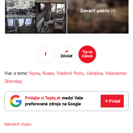
Zobraziť galériu
(4)
Tip na
Zdieľať
článok
Viac o téme:
Vojna
,
Rusko
,
Vladimir Putin
,
.Ukrajina
,
Vlolodymyr
Zelenskyj
Pridajte si Topky.sk
medzi Vaše
Pridať
preferované zdroje na Google
Nahlásiť chybu