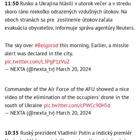
11:50
Rusko a Ukrajina hlásili v utorok večer a v stredu
skoro ráno niekoľko odrazených vzdušných útokov. Na
oboch stranách sa pre zosilnenie útokov začala
evakuácia obyvateľov, informuje správa agentúry Reuters.
The sky over
#Belgorod
this morning. Earlier, a missile
alert was declared in the city.
pic.twitter.com/L3PgP1zVuZ
— NEXTA (@nexta_tv)
March 20, 2024
Commander of the Air Force of the AFU showed a nice
video of the elimination of the occupiers' drone in the
south of Ukraine
pic.twitter.com/cPWCc90H5d
— NEXTA (@nexta_tv)
March 20, 2024
10:35
Ruský prezident Vladimir Putin a indický premiér