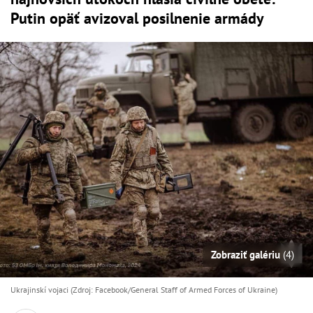
Putin opäť avizoval posilnenie armády
Zobraziť galériu
(4)
Ukrajinskí vojaci (Zdroj: Facebook/General Staff of Armed Forces of Ukraine)