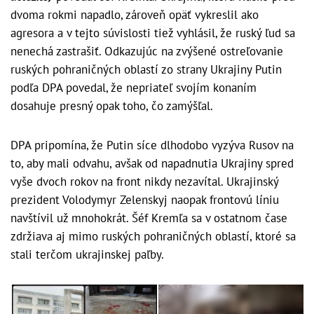
dvoma rokmi napadlo, zároveň opäť vykreslil ako
agresora a v tejto súvislosti tiež vyhlásil, že ruský ľud sa
nenechá zastrašiť. Odkazujúc na zvýšené ostreľovanie
ruských pohraničných oblastí zo strany Ukrajiny Putin
podľa DPA povedal, že nepriateľ svojím konaním
dosahuje presný opak toho, čo zamýšľal.
DPA pripomína, že Putin síce dlhodobo vyzýva Rusov na
to, aby mali odvahu, avšak od napadnutia Ukrajiny spred
vyše dvoch rokov na front nikdy nezavítal. Ukrajinský
prezident Volodymyr Zelenskyj naopak frontovú líniu
navštívil už mnohokrát. Šéf Kremľa sa v ostatnom čase
zdržiava aj mimo ruských pohraničných oblastí, ktoré sa
stali terčom ukrajinskej paľby.