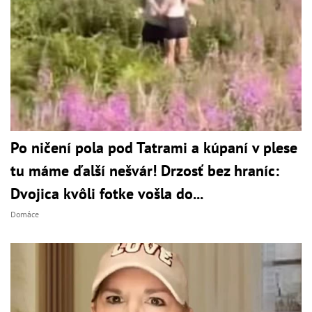
Po ničení pola pod Tatrami a kúpaní v plese
tu máme ďalší nešvár! Drzosť bez hraníc:
Dvojica kvôli fotke vošla do...
Domáce