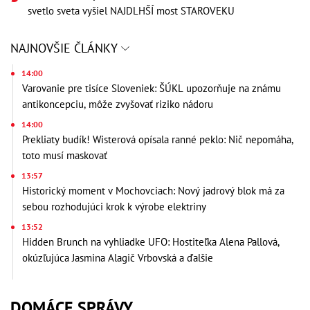
svetlo sveta vyšiel NAJDLHŠÍ most STAROVEKU
NAJNOVŠIE ČLÁNKY
14:00
Varovanie pre tisíce Sloveniek: ŠÚKL upozorňuje na známu
antikoncepciu, môže zvyšovať riziko nádoru
14:00
Prekliaty budík! Wisterová opísala ranné peklo: Nič nepomáha,
toto musí maskovať
13:57
Historický moment v Mochovciach: Nový jadrový blok má za
sebou rozhodujúci krok k výrobe elektriny
13:52
Hidden Brunch na vyhliadke UFO: Hostiteľka Alena Pallová,
okúzľujúca Jasmina Alagič Vrbovská a ďalšie
DOMÁCE SPRÁVY