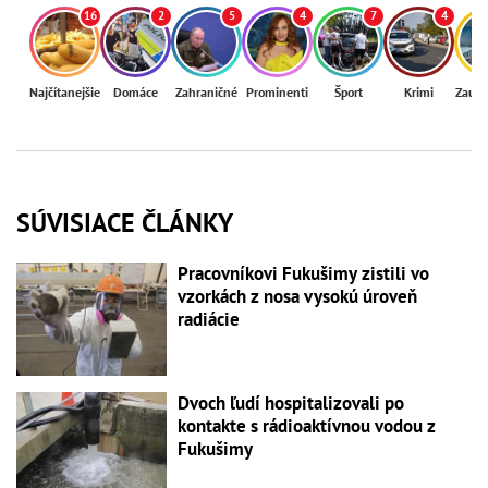
16
2
5
4
7
4
Najčítanejšie
Domáce
Zahraničné
Prominenti
Šport
Krimi
Zaují
SÚVISIACE ČLÁNKY
Pracovníkovi Fukušimy zistili vo
vzorkách z nosa vysokú úroveň
radiácie
Dvoch ľudí hospitalizovali po
kontakte s rádioaktívnou vodou z
Fukušimy