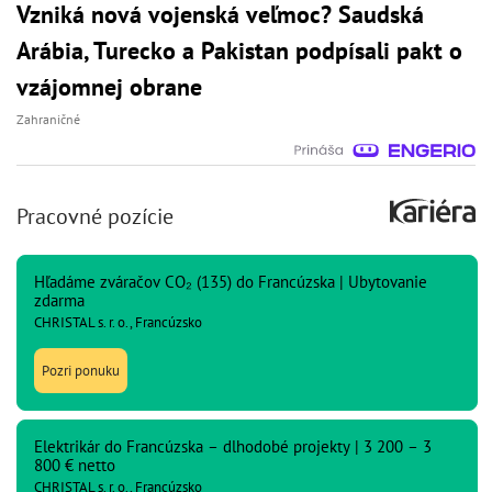
Vzniká nová vojenská veľmoc? Saudská
Arábia, Turecko a Pakistan podpísali pakt o
vzájomnej obrane
Zahraničné
Pracovné pozície
Hľadáme zváračov CO₂ (135) do Francúzska | Ubytovanie
zdarma
CHRISTAL s. r. o., Francúzsko
Pozri ponuku
Elektrikár do Francúzska – dlhodobé projekty | 3 200 – 3
800 € netto
CHRISTAL s. r. o., Francúzsko