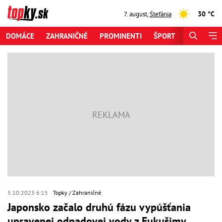
30 °C
7. august
,
Štefánia
DOMÁCE
ZAHRANIČNÉ
PROMINENTI
ŠPORT
ZAUJÍMAV
5.10.2023 6:15
Topky
Zahraničné
Japonsko začalo druhú fázu vypúšťania
upravenej odpadovej vody z Fukušimy