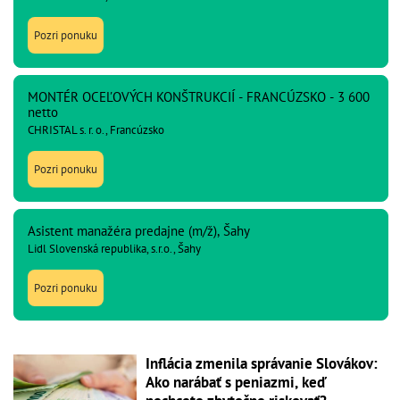
Pozri ponuku
MONTÉR OCEĽOVÝCH KONŠTRUKCIÍ - FRANCÚZSKO - 3 600
netto
CHRISTAL s. r. o., Francúzsko
Pozri ponuku
Asistent manažéra predajne (m/ž), Šahy
Lidl Slovenská republika, s.r.o., Šahy
Pozri ponuku
Inflácia zmenila správanie Slovákov:
Ako narábať s peniazmi, keď