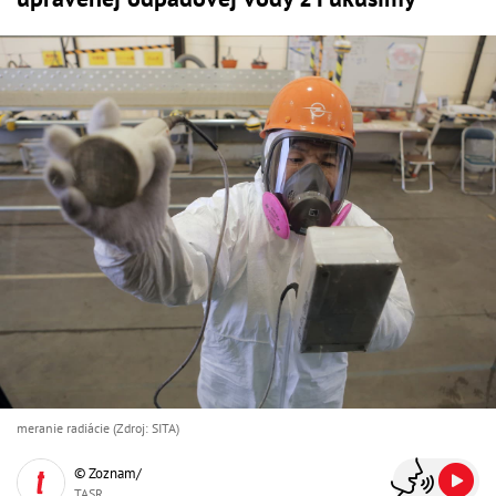
meranie radiácie (Zdroj: SITA)
© Zoznam/
TASR