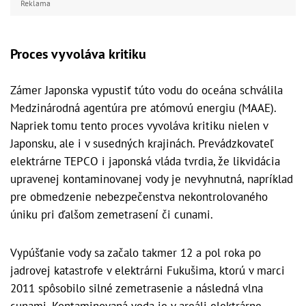
Reklama
Proces vyvoláva kritiku
Zámer Japonska vypustiť túto vodu do oceána schválila
Medzinárodná agentúra pre atómovú energiu (MAAE).
Napriek tomu tento proces vyvoláva kritiku nielen v
Japonsku, ale i v susedných krajinách. Prevádzkovateľ
elektrárne TEPCO i japonská vláda tvrdia, že likvidácia
upravenej kontaminovanej vody je nevyhnutná, napríklad
pre obmedzenie nebezpečenstva nekontrolovaného
úniku pri ďalšom zemetrasení či cunami.
Vypúšťanie vody sa začalo takmer 12 a pol roka po
jadrovej katastrofe v elektrárni Fukušima, ktorú v marci
2011 spôsobilo silné zemetrasenie a následná vlna
cunami. Kontaminovaná voda je v areáli elektrárne