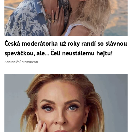
Česká moderátorka už roky randí so slávnou
speváčkou, ale... Čelí neustálemu hejtu!
Zahraniční prominenti