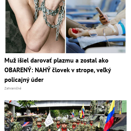
Muž išiel darovať plazmu a zostal ako
OBARENÝ: NAHÝ človek v strope, veľký
policajný úder
Zahraničné