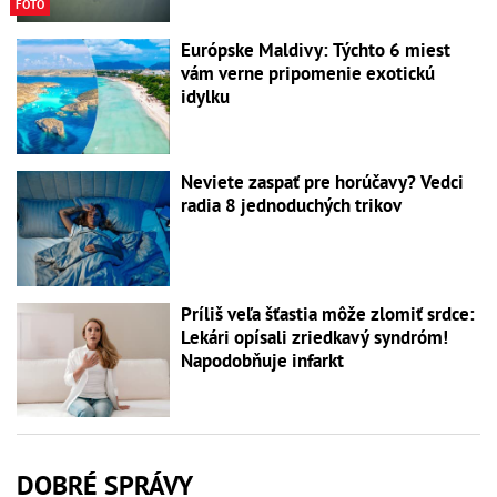
FOTO
Európske Maldivy: Týchto 6 miest
vám verne pripomenie exotickú
idylku
Neviete zaspať pre horúčavy? Vedci
radia 8 jednoduchých trikov
Príliš veľa šťastia môže zlomiť srdce:
Lekári opísali zriedkavý syndróm!
Napodobňuje infarkt
DOBRÉ SPRÁVY