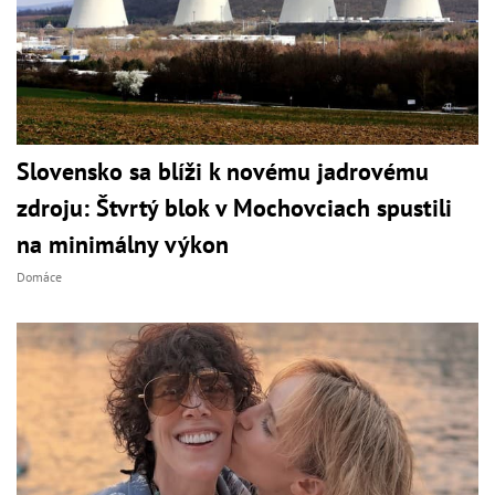
Slovensko sa blíži k novému jadrovému
zdroju: Štvrtý blok v Mochovciach spustili
na minimálny výkon
Domáce