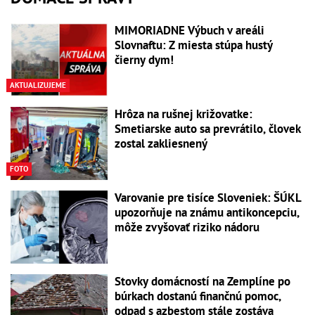
MIMORIADNE Výbuch v areáli
Slovnaftu: Z miesta stúpa hustý
čierny dym!
AKTUALIZUJEME
Hrôza na rušnej križovatke:
Smetiarske auto sa prevrátilo, človek
zostal zakliesnený
FOTO
Varovanie pre tisíce Sloveniek: ŠÚKL
upozorňuje na známu antikoncepciu,
môže zvyšovať riziko nádoru
Stovky domácností na Zemplíne po
búrkach dostanú finančnú pomoc,
odpad s azbestom stále zostáva