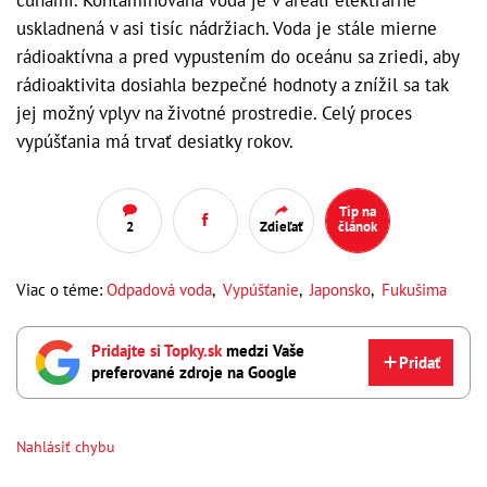
uskladnená v asi tisíc nádržiach. Voda je stále mierne
rádioaktívna a pred vypustením do oceánu sa zriedi, aby
rádioaktivita dosiahla bezpečné hodnoty a znížil sa tak
jej možný vplyv na životné prostredie. Celý proces
vypúšťania má trvať desiatky rokov.
Tip na
2
Zdieľať
článok
Viac o téme:
Odpadová voda
,
Vypúšťanie
,
Japonsko
,
Fukušima
Pridajte si Topky.sk
medzi Vaše
Pridať
preferované zdroje na Google
Nahlásiť chybu