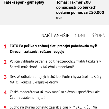
Fatekeeper - gameplay
Tomaš: Takmer 200
domácností po búrkach
dostane pomoc za 250.000
eur
NAJČÍTANEJŠIE
3 DNI
TÝŽDEŇ
FOTO Po pečive v známej sieti predajní pobehovala myš!
Zhrození zákazníci, reťazec reaguje
Polícia vyhlásila pátranie po tínedžeroch: Zmlátili taxikára v
Seredi, muž skončil s ťažkými zraneniami!
Desivé odhalenie tajných služieb: Putin chystá útok na štáty
NATO! Použije ukrajinské drony
Česká moderátorka už roky randí so slávnou speváčkou, ale...
Čelí neustálemu hejtu!
Sucho na Dunaji odhalilo zázrak z čias RÍMSKEJ RÍŠE! Na