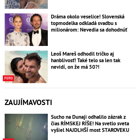
Dráma okolo veselice! Slovenská
topmodelka odkladá svadbu s
milionárom: Nevedia sa dohodnúť
Leoš Mareš odhodil tričko aj
hanblivosť! Také telo sa len tak
nevidí, on že má 50?!
FOTO
ZAUJÍMAVOSTI
Sucho na Dunaji odhalilo zázrak z
čias RÍMSKEJ RÍŠE! Na svetlo sveta
vyšiel NAJDLHŠÍ most STAROVEKU