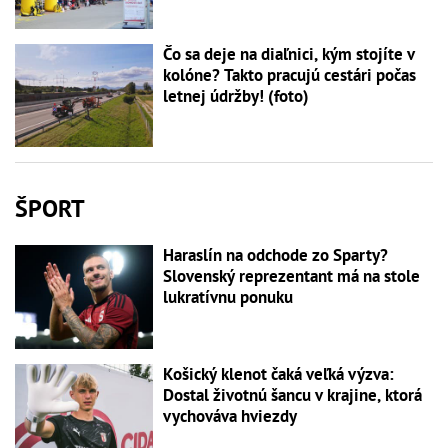
Čo sa deje na diaľnici, kým stojíte v
kolóne? Takto pracujú cestári počas
letnej údržby! (foto)
ŠPORT
Haraslín na odchode zo Sparty?
Slovenský reprezentant má na stole
lukratívnu ponuku
Košický klenot čaká veľká výzva:
Dostal životnú šancu v krajine, ktorá
vychováva hviezdy