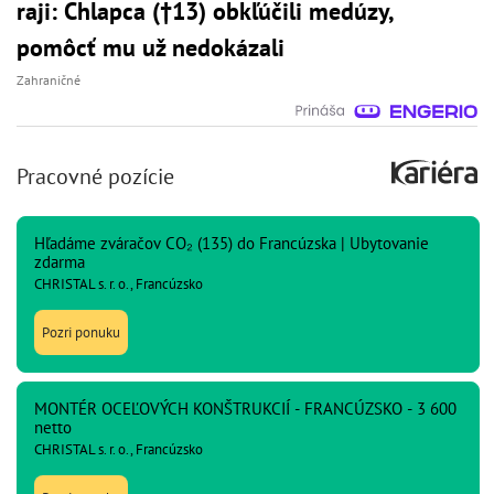
raji: Chlapca (†13) obkľúčili medúzy,
pomôcť mu už nedokázali
Zahraničné
Pracovné pozície
Hľadáme zváračov CO₂ (135) do Francúzska | Ubytovanie
zdarma
CHRISTAL s. r. o., Francúzsko
Pozri ponuku
MONTÉR OCEĽOVÝCH KONŠTRUKCIÍ - FRANCÚZSKO - 3 600
netto
CHRISTAL s. r. o., Francúzsko