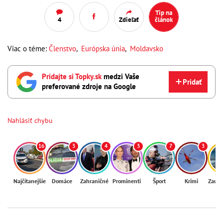
Tip na
4
Zdieľať
článok
Viac o téme:
Členstvo
,
Európska únia
,
Moldavsko
Pridajte si Topky.sk
medzi Vaše
Pridať
preferované zdroje na Google
Nahlásiť chybu
16
3
4
3
7
3
Najčítanejšie
Domáce
Zahraničné
Prominenti
Šport
Krimi
Zaují