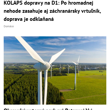
KOLAPS dopravy na D1: Po hromadnej
nehode zasahuje aj záchranársky vrtuľník,
doprava je odklaňaná
Domáce