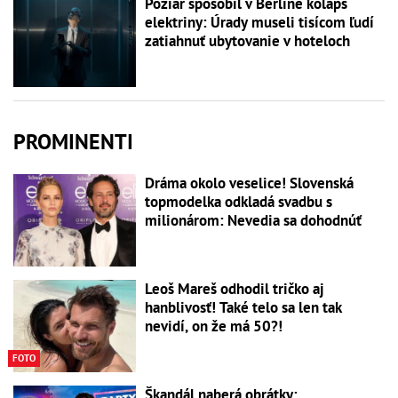
Požiar spôsobil v Berlíne kolaps
elektriny: Úrady museli tisícom ľudí
zatiahnuť ubytovanie v hoteloch
PROMINENTI
Dráma okolo veselice! Slovenská
topmodelka odkladá svadbu s
milionárom: Nevedia sa dohodnúť
Leoš Mareš odhodil tričko aj
hanblivosť! Také telo sa len tak
nevidí, on že má 50?!
FOTO
Škandál naberá obrátky: