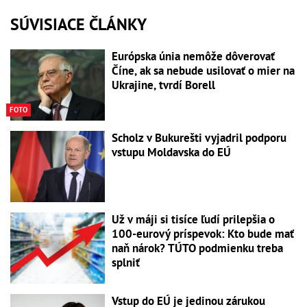
SÚVISIACE ČLÁNKY
Európska únia nemôže dôverovať
Číne, ak sa nebude usilovať o mier na
Ukrajine, tvrdí Borell
FOTO
Scholz v Bukurešti vyjadril podporu
vstupu Moldavska do EÚ
Už v máji si tisíce ľudí prilepšia o
100-eurový príspevok: Kto bude mať
naň nárok? TÚTO podmienku treba
splniť
Vstup do EÚ je jedinou zárukou