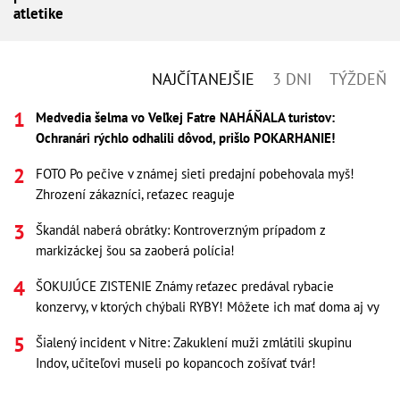
atletike
NAJČÍTANEJŠIE
3 DNI
TÝŽDEŇ
Medvedia šelma vo Veľkej Fatre NAHÁŇALA turistov:
Ochranári rýchlo odhalili dôvod, prišlo POKARHANIE!
FOTO Po pečive v známej sieti predajní pobehovala myš!
Zhrození zákazníci, reťazec reaguje
Škandál naberá obrátky: Kontroverzným prípadom z
markizáckej šou sa zaoberá polícia!
ŠOKUJÚCE ZISTENIE Známy reťazec predával rybacie
konzervy, v ktorých chýbali RYBY! Môžete ich mať doma aj vy
Šialený incident v Nitre: Zakuklení muži zmlátili skupinu
Indov, učiteľovi museli po kopancoch zošívať tvár!