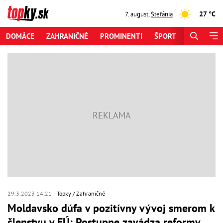
27 °C
7. august
,
Štefánia
DOMÁCE
ZAHRANIČNÉ
PROMINENTI
ŠPORT
ZAUJÍMAV
29.3.2023 14:21
Topky
Zahraničné
Moldavsko dúfa v pozitívny vývoj smerom k
členstvu v EÚ: Postupne zavádza reformy,