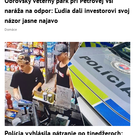
Obrovský veterný park pri Petrovej Vsi
naráža na odpor: Ľudia dali investorovi svoj
názor jasne najavo
Domáce
Polícia vyhlásila pátranie po tínedžeroch: