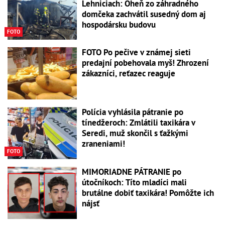
Lehniciach: Oheň zo záhradného
domčeka zachvátil susedný dom aj
hospodársku budovu
FOTO
FOTO Po pečive v známej sieti
predajní pobehovala myš! Zhrození
zákazníci, reťazec reaguje
Polícia vyhlásila pátranie po
tínedžeroch: Zmlátili taxikára v
Seredi, muž skončil s ťažkými
zraneniami!
FOTO
MIMORIADNE PÁTRANIE po
útočníkoch: Títo mladíci mali
brutálne dobiť taxikára! Pomôžte ich
nájsť