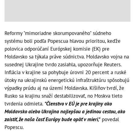
Reformy "mimoriadne skorumpovaného" súdneho
systému boli podľa Popescua hlavou prioritou, keďže
polovica odporúčaní Európskej komisie (EK) pre
Moldavsko sa týkala práve súdnictva. Moldavsko vojna na
susednej Ukrajine tvrdo zasiahla, upozorňuje Reuters.
Inflácia v krajine sa pohybuje úrovni 20 percent a ruské
útoky na ukrajinskú energetickú infraštruktúru spôsobujú
výpadky prúdu aj na území Moldavska. Kišiňov tvrdí, že
Rusko sa krajinu snaží destabilizovať, no Moskva tieto
tvrdenia odmieta.
"Členstvo v EÚ je pre krajiny ako
Moldavsko alebo Ukrajina najlepšou a jedinou cestou, ako
zaistiť, že naša časť Európy bude opäť v mieri,"
povedal
Popescu.