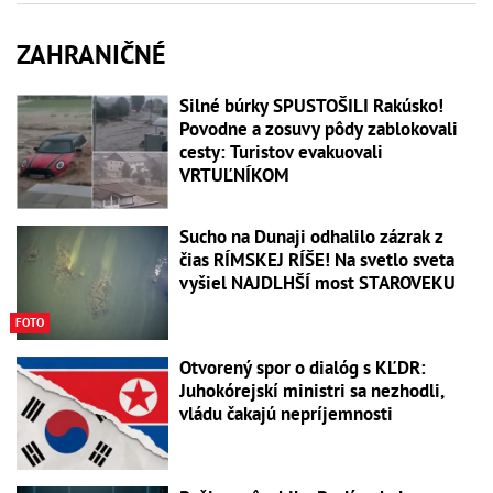
ZAHRANIČNÉ
Silné búrky SPUSTOŠILI Rakúsko!
Povodne a zosuvy pôdy zablokovali
cesty: Turistov evakuovali
VRTUĽNÍKOM
Sucho na Dunaji odhalilo zázrak z
čias RÍMSKEJ RÍŠE! Na svetlo sveta
vyšiel NAJDLHŠÍ most STAROVEKU
FOTO
Otvorený spor o dialóg s KĽDR:
Juhokórejskí ministri sa nezhodli,
vládu čakajú nepríjemnosti