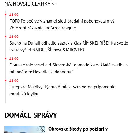
NAJNOVŠIE ČLÁNKY
12:00
FOTO Po pečive v známej sieti predajní pobehovala myš!
Zhrození zákazníci, reťazec reaguje
12:00
Sucho na Dunaji odhalilo zázrak z čias RÍMSKEJ RÍŠE! Na svetlo
sveta vyšiel NAJDLHŠÍ most STAROVEKU
12:00
Dráma okolo veselice! Slovenská topmodelka odkladá svadbu s
milionárom: Nevedia sa dohodnúť
12:00
Európske Maldivy: Týchto 6 miest vám verne pripomenie
exotickú idylku
DOMÁCE SPRÁVY
Obrovské škody po požiari v