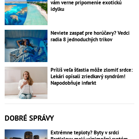
vám verne pripomenie exotickú
idylku
Neviete zaspať pre horúčavy? Vedci
radia 8 jednoduchých trikov
Príliš veľa šťastia môže zlomiť srdce:
Lekári opísali zriedkavý syndróm!
Napodobňuje infarkt
DOBRÉ SPRÁVY
Extrémne teploty? Byty v srdci
Bratislavy majú výnimočný systém,