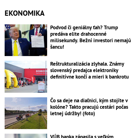
EKONOMIKA
Podvod či geniálny ťah? Trump
predáva elite drahocenné
milisekundy. Bežní investori nemajú
šancu!
Reštrukturalizácia zlyhala. Známy
slovenský predajca elektroniky
definitívne končí a mieri k bankrotu
Čo sa deje na diaľnici, kým stojíte v
kolóne? Takto pracujú cestári počas
letnej údržby! (foto)
VÚB banka zápasila s veľkým