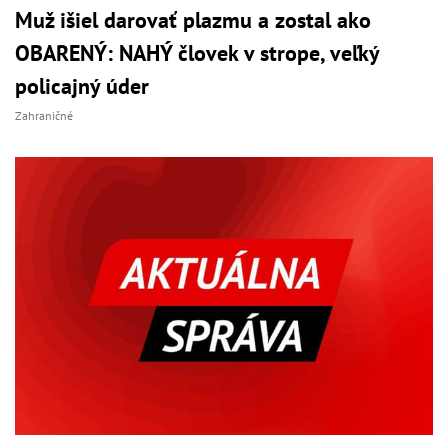
Muž išiel darovať plazmu a zostal ako
OBARENÝ: NAHÝ človek v strope, veľký
policajný úder
Zahraničné