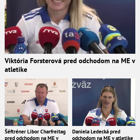
Viktória Forsterová pred odchodom na ME v
atletike
Šéftréner Libor Charfreitag
Daniela Ledecká pred
pred odchodom na ME v
odchodom na ME v atletike