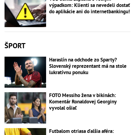
výpadkom: Klienti sa nevedeli dostať
do aplikácie ani do internetbankingu!
ŠPORT
Haraslín na odchode zo Sparty?
Slovenský reprezentant má na stole
lukratívnu ponuku
FOTO Messiho žena v bikinách:
Komentár Ronaldovej Georginy
vyvolal ošiaľ
Futbalom otriasa ďalšia aféra: