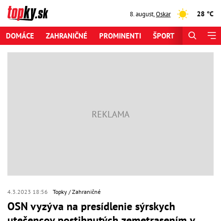
28 °C
8. august
,
Oskar
DOMÁCE
ZAHRANIČNÉ
PROMINENTI
ŠPORT
ZAUJÍMAV
4.3.2023 18:56
Topky
Zahraničné
OSN vyzýva na presídlenie sýrskych
utečencov postihnutých zemetrasením v