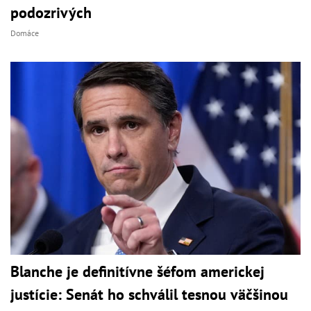
podozrivých
Domáce
Blanche je definitívne šéfom americkej
justície: Senát ho schválil tesnou väčšinou