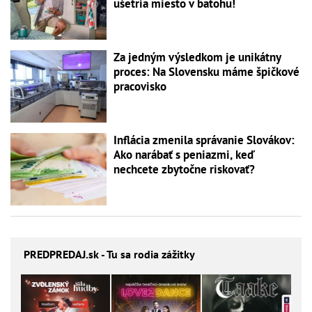
ušetria miesto v batohu!
Za jedným výsledkom je unikátny
proces: Na Slovensku máme špičkové
pracovisko
Inflácia zmenila správanie Slovákov:
Ako narábať s peniazmi, keď
nechcete zbytočne riskovať?
PREDPREDAJ
.sk - Tu sa rodia zážitky