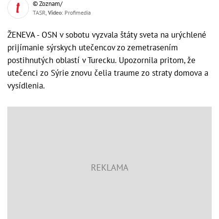
© Zoznam/
TASR,
Video
: Profimedia
ŽENEVA - OSN v sobotu vyzvala štáty sveta na urýchlené
prijímanie sýrskych utečencov zo zemetrasením
postihnutých oblastí v Turecku. Upozornila pritom, že
utečenci zo Sýrie znovu čelia traume zo straty domova a
vysídlenia.