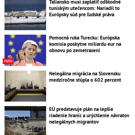
Taliansko musí zaplatiť odškodné
tuniským utečencom: Nariadil to
Európsky súd pre ľudské práva
Pomocná ruka Turecku: Európska
komisia poskytne miliardu eur na
obnovu po zemetrasení
FOTO
Nelegálna migrácia na Slovensku
medziročne stúpla o 602 percent
EÚ predstavuje plán na lepšie
riadenie hraníc a urýchlenie návratov
nelegálnych migrantov