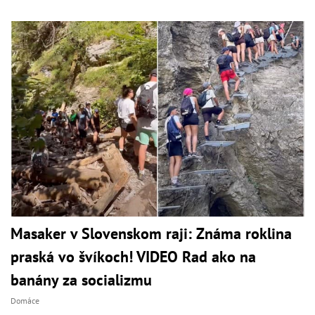
Masaker v Slovenskom raji: Známa roklina
praská vo švíkoch! VIDEO Rad ako na
banány za socializmu
Domáce