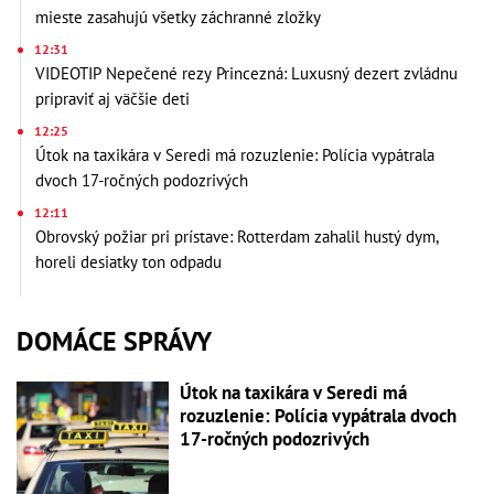
mieste zasahujú všetky záchranné zložky
12:31
VIDEOTIP Nepečené rezy Princezná: Luxusný dezert zvládnu
pripraviť aj väčšie deti
12:25
Útok na taxikára v Seredi má rozuzlenie: Polícia vypátrala
dvoch 17-ročných podozrivých
12:11
Obrovský požiar pri prístave: Rotterdam zahalil hustý dym,
horeli desiatky ton odpadu
DOMÁCE SPRÁVY
Útok na taxikára v Seredi má
rozuzlenie: Polícia vypátrala dvoch
17-ročných podozrivých