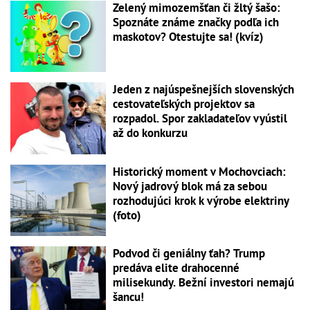
Zelený mimozemšťan či žltý šašo:
Spoznáte známe značky podľa ich
maskotov? Otestujte sa! (kvíz)
Jeden z najúspešnejších slovenských
cestovateľských projektov sa
rozpadol. Spor zakladateľov vyústil
až do konkurzu
Historický moment v Mochovciach:
Nový jadrový blok má za sebou
rozhodujúci krok k výrobe elektriny
(foto)
Podvod či geniálny ťah? Trump
predáva elite drahocenné
milisekundy. Bežní investori nemajú
šancu!