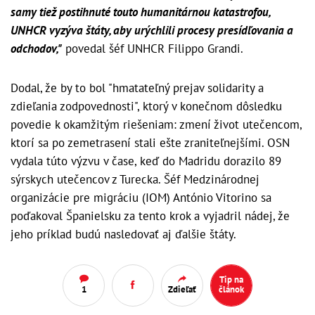
samy tiež postihnuté touto humanitárnou katastrofou,
UNHCR vyzýva štáty, aby urýchlili procesy presídľovania a
odchodov,"
povedal šéf UNHCR Filippo Grandi.
Dodal, že by to bol "hmatateľný prejav solidarity a
zdieľania zodpovednosti", ktorý v konečnom dôsledku
povedie k okamžitým riešeniam: zmení život utečencom,
ktorí sa po zemetrasení stali ešte zraniteľnejšími. OSN
vydala túto výzvu v čase, keď do Madridu dorazilo 89
sýrskych utečencov z Turecka. Šéf Medzinárodnej
organizácie pre migráciu (IOM) António Vitorino sa
poďakoval Španielsku za tento krok a vyjadril nádej, že
jeho príklad budú nasledovať aj ďalšie štáty.
Tip na
1
Zdieľať
článok