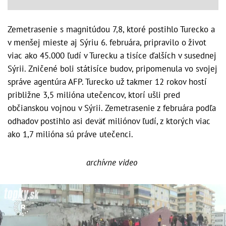
Zemetrasenie s magnitúdou 7,8, ktoré postihlo Turecko a
v menšej mieste aj Sýriu 6. februára, pripravilo o život
viac ako 45.000 ľudí v Turecku a tisíce ďalších v susednej
Sýrii. Zničené boli státisíce budov, pripomenula vo svojej
správe agentúra AFP. Turecko už takmer 12 rokov hostí
približne 3,5 milióna utečencov, ktorí ušli pred
občianskou vojnou v Sýrii. Zemetrasenie z februára podľa
odhadov postihlo asi deväť miliónov ľudí, z ktorých viac
ako 1,7 milióna sú práve utečenci.
archívne video