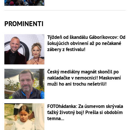
PROMINENTI
Týždeň od škandálu Gáboríkovcov: Od
šokujúcich obvinení až po nečakané
zábery z festivalu!
Český mediálny magnát skončil po
nakladačke v nemocnici! Maskovaní
muži ho ani trochu nešetrili!
FOTOhádanka: Za úsmevom skrývala
ťažký životný boj! Prešla si obdobím
temna...