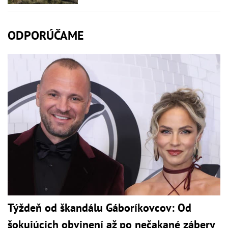
ODPORÚČAME
Týždeň od škandálu Gáboríkovcov: Od
šokujúcich obvinení až po nečakané zábery