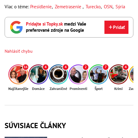
Viac o téme:
Presídlenie
,
Zemetrasenie
,
Turecko
,
OSN
,
Sýria
Pridajte si Topky.sk
medzi Vaše
Pridať
preferované zdroje na Google
Nahlásiť chybu
16
4
4
2
7
4
Najčítanejšie
Domáce
Zahraničné
Prominenti
Šport
Krimi
Zaují
SÚVISIACE ČLÁNKY