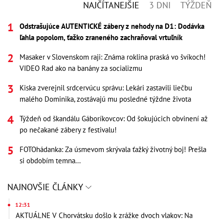
NAJČÍTANEJŠIE
3 DNI
TÝŽDEŇ
Odstrašujúce AUTENTICKÉ zábery z nehody na D1: Dodávka
ľahla popolom, ťažko zraneného zachraňoval vrtuľník
Masaker v Slovenskom raji: Známa roklina praská vo švíkoch!
VIDEO Rad ako na banány za socializmu
Kiska zverejnil srdcervúcu správu: Lekári zastavili liečbu
malého Dominika, zostávajú mu posledné týždne života
Týždeň od škandálu Gáboríkovcov: Od šokujúcich obvinení až
po nečakané zábery z festivalu!
FOTOhádanka: Za úsmevom skrývala ťažký životný boj! Prešla
si obdobím temna...
NAJNOVŠIE ČLÁNKY
12:31
AKTUÁLNE V Chorvátsku došlo k zrážke dvoch vlakov: Na