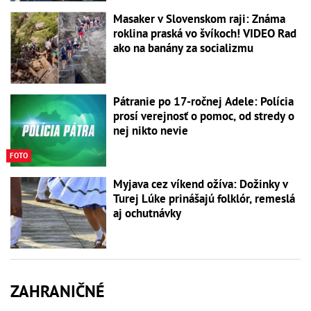
Masaker v Slovenskom raji: Známa
roklina praská vo švíkoch! VIDEO Rad
ako na banány za socializmu
Pátranie po 17-ročnej Adele: Polícia
prosí verejnosť o pomoc, od stredy o
nej nikto nevie
FOTO
Myjava cez víkend ožíva: Dožinky v
Turej Lúke prinášajú folklór, remeslá
aj ochutnávky
ZAHRANIČNÉ