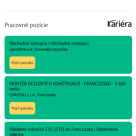
Pracovné pozície
Obchodný zástupca / Obchodný cestujúci
LepsiaPraca.sk, Slovenská republika
Pozri ponuku
MONTÉR OCEĽOVÝCH KONŠTRUKCIÍ - FRANCÚZSKO - 3 600
netto
CHRISTAL s. r. o., Francúzsko
Pozri ponuku
Hľadáme zváračov CO₂ (135) do Francúzska | Ubytovanie
zdarma