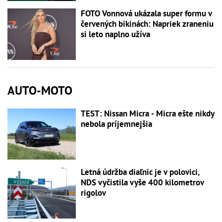
FOTO Vonnová ukázala super formu v
červených bikinách: Napriek zraneniu
si leto naplno užíva
AUTO-MOTO
TEST: Nissan Micra - Micra ešte nikdy
nebola príjemnejšia
Letná údržba diaľnic je v polovici,
NDS vyčistila vyše 400 kilometrov
rigolov