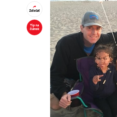
Zdieľať
Tip na
článok