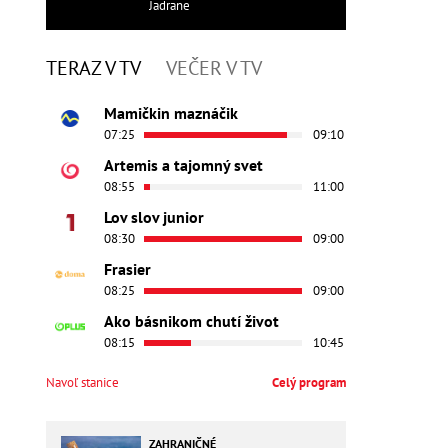
Jadrane
TERAZ V TV
VEČER V TV
Mamičkin maznáčik
07:25
09:10
Artemis a tajomný svet
08:55
11:00
Lov slov junior
08:30
09:00
Frasier
08:25
09:00
Ako básnikom chutí život
08:15
10:45
Navoľ stanice
Celý program
ZAHRANIČNÉ