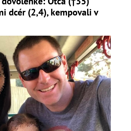
 dovolenke: Otca (†35)
mi dcér (2,4), kempovali v