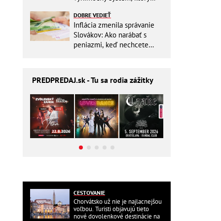
ešte aj šetrí náklady
DOBRE VEDIEŤ
Inflácia zmenila správanie
Slovákov: Ako narábať s
peniazmi, keď nechcete
zbytočne riskovať?
PREDPREDAJ
.sk - Tu sa rodia zážitky
CESTOVANIE
Chorvátsko už nie je najlacnejšou
voľbou. Turisti objavujú tieto
nové dovolenkové destinácie na