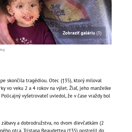
Zobraziť galériu
(3)
 Wu)
 skončila tragédiou. Otec (†35), ktorý miloval
rky vo veku 2 a 4 rokov na výlet. Žiaľ, jeho manželke
 Policajný vyšetrovateľ uviedol, že v čase vraždy bol
á zábavy a dobrodružstva, no dvom dievčatkám (2
ného otca. Tristana Beaudettea (†35) postrelil do