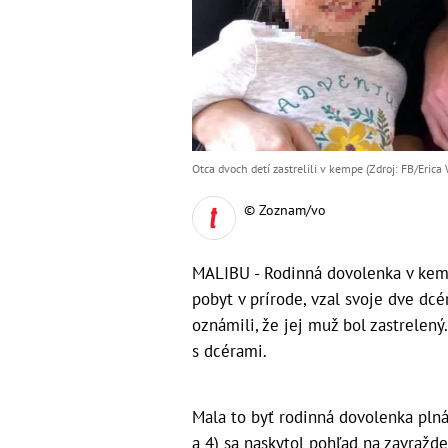
Otca dvoch detí zastrelili v kempe (Zdroj: FB/Erica
© Zoznam/vo
MALIBU - Rodinná dovolenka v kempe
pobyt v prírode, vzal svoje dve dcé
oznámili, že jej muž bol zastrelený.
s dcérami.
Mala to byť rodinná dovolenka pln
a 4) sa naskytol pohľad na zavražde