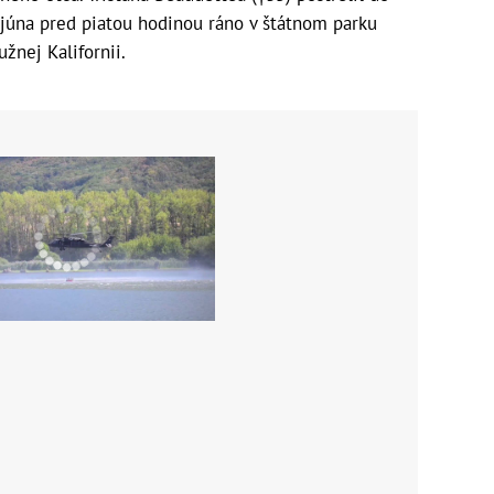
 júna pred piatou hodinou ráno v štátnom parku
užnej Kalifornii.