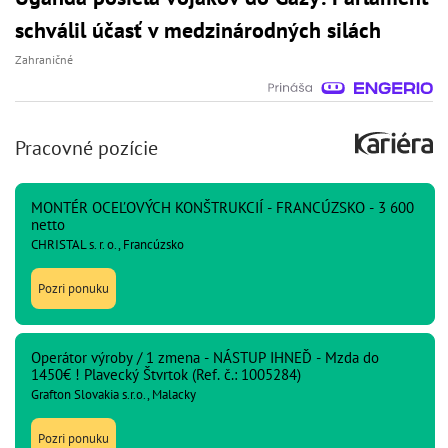
schválil účasť v medzinárodných silách
Zahraničné
Pracovné pozície
MONTÉR OCEĽOVÝCH KONŠTRUKCIÍ - FRANCÚZSKO - 3 600
netto
CHRISTAL s. r. o., Francúzsko
Pozri ponuku
Operátor výroby / 1 zmena - NÁSTUP IHNEĎ - Mzda do
1450€ ! Plavecký Štvrtok (Ref. č.: 1005284)
Grafton Slovakia s.r.o., Malacky
Pozri ponuku