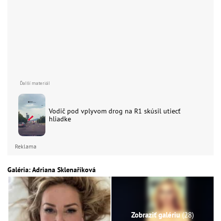
Vodič pod vplyvom drog na R1 skúsil utiecť
hliadke
Reklama
Galéria: Adriana Sklenaříková
Zobraziť galériu
(28)