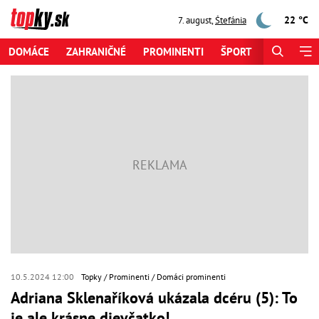
22 °C
7. august
,
Štefánia
DOMÁCE
ZAHRANIČNÉ
PROMINENTI
ŠPORT
ZAUJÍMAV
10.5.2024 12:00
Topky
Prominenti
Domáci prominenti
Adriana Sklenaříková ukázala dcéru (5): To
je ale krásne dievčatko!