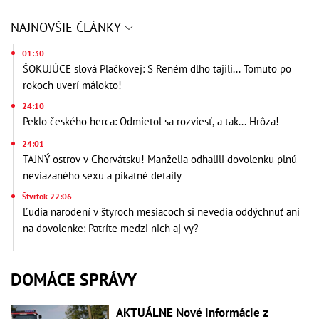
NAJNOVŠIE ČLÁNKY
01:30
ŠOKUJÚCE slová Plačkovej: S Reném dlho tajili... Tomuto po
rokoch uverí málokto!
24:10
Peklo českého herca: Odmietol sa rozviesť, a tak... Hrôza!
24:01
TAJNÝ ostrov v Chorvátsku! Manželia odhalili dovolenku plnú
neviazaného sexu a pikatné detaily
Štvrtok 22:06
Ľudia narodení v štyroch mesiacoch si nevedia oddýchnuť ani
na dovolenke: Patríte medzi nich aj vy?
DOMÁCE SPRÁVY
AKTUÁLNE Nové informácie z