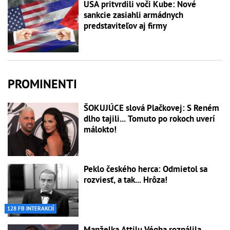
USA pritvrdili voči Kube: Nové
sankcie zasiahli armádnych
predstaviteľov aj firmy
PROMINENTI
ŠOKUJÚCE slová Plačkovej: S Reném
dlho tajili... Tomuto po rokoch uverí
málokto!
Peklo českého herca: Odmietol sa
rozviesť, a tak... Hrôza!
128 FB INTERAKCIÍ
Manželka Attilu Végha rozpálila