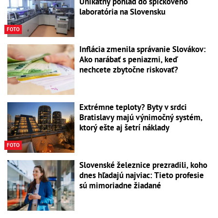
Unikátny pohľad do špičkového
laboratória na Slovensku
FOTO
Inflácia zmenila správanie Slovákov:
Ako narábať s peniazmi, keď
nechcete zbytočne riskovať?
Extrémne teploty? Byty v srdci
Bratislavy majú výnimočný systém,
ktorý ešte aj šetrí náklady
FOTO
Slovenské železnice prezradili, koho
dnes hľadajú najviac: Tieto profesie
sú mimoriadne žiadané