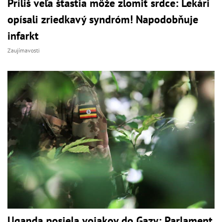
Príliš veľa šťastia môže zlomiť srdce: Lekári
opísali zriedkavý syndróm! Napodobňuje
infarkt
Zaujímavosti
Uganda posiela vojakov do Gazy: Parlament