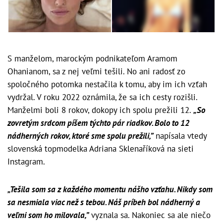
S manželom, marockým podnikateľom Aramom
Ohanianom, sa z nej veľmi tešili. No ani radosť zo
spoločného potomka nestačila k tomu, aby im ich vzťah
vydržal. V roku 2022 oznámila, že sa ich cesty rozišli.
Manželmi boli 8 rokov, dokopy ich spolu prežili 12.
„So
zovretým srdcom píšem týchto pár riadkov. Bolo to 12
nádherných rokov, ktoré sme spolu prežili,”
napísala vtedy
slovenská topmodelka Adriana Sklenaříková na sieti
Instagram.
„Tešila som sa z každého momentu nášho vzťahu. Nikdy som
sa nesmiala viac než s tebou. Náš príbeh bol nádherný a
veľmi som ho milovala,”
vyznala sa. Nakoniec sa ale niečo