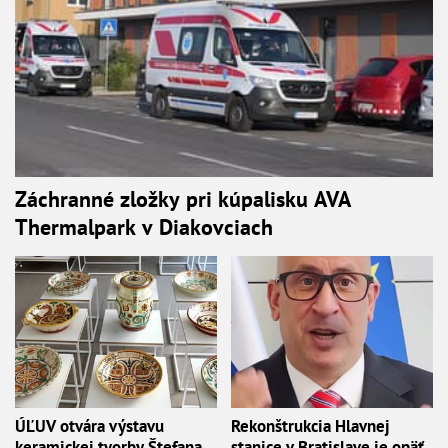
Záchranné zložky pri kúpalisku AVA
Thermalpark v Diakovciach
ÚĽUV otvára výstavu
Rekonštrukcia Hlavnej
keramickej tvorby Štefana
stanice v Bratislave je opäť