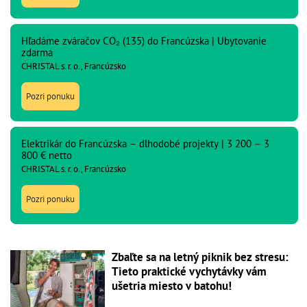
Hľadáme zváračov CO₂ (135) do Francúzska | Ubytovanie
zdarma
CHRISTAL s. r. o., Francúzsko
Pozri ponuku
Elektrikár do Francúzska – dlhodobé projekty | 3 200 – 3
800 € netto
CHRISTAL s. r. o., Francúzsko
Pozri ponuku
Zbaľte sa na letný piknik bez stresu:
Tieto praktické vychytávky vám
ušetria miesto v batohu!