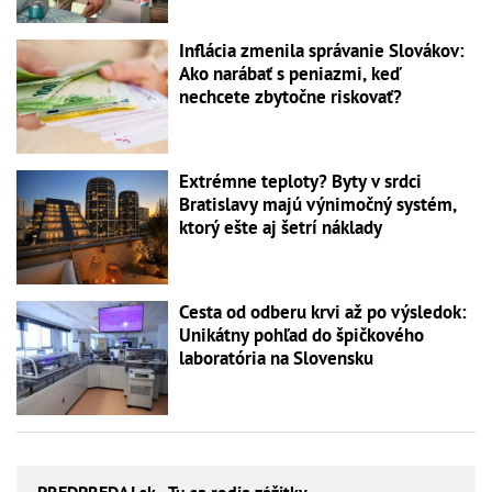
Inflácia zmenila správanie Slovákov:
Ako narábať s peniazmi, keď
nechcete zbytočne riskovať?
Extrémne teploty? Byty v srdci
Bratislavy majú výnimočný systém,
ktorý ešte aj šetrí náklady
Cesta od odberu krvi až po výsledok:
Unikátny pohľad do špičkového
laboratória na Slovensku
PREDPREDAJ
.sk - Tu sa rodia zážitky