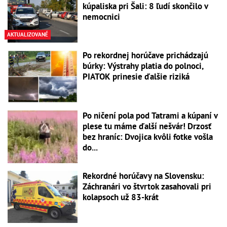
kúpaliska pri Šali: 8 ľudí skončilo v
nemocnici
AKTUALIZOVANÉ
Po rekordnej horúčave prichádzajú
búrky: Výstrahy platia do polnoci,
PIATOK prinesie ďalšie riziká
Po ničení pola pod Tatrami a kúpaní v
plese tu máme ďalší nešvár! Drzosť
bez hraníc: Dvojica kvôli fotke vošla
do...
Rekordné horúčavy na Slovensku:
Záchranári vo štvrtok zasahovali pri
kolapsoch už 83-krát