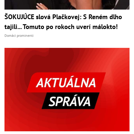
ŠOKUJÚCE slová Plačkovej: S Reném dlho
tajili... Tomuto po rokoch uverí málokto!
Domáci prominenti