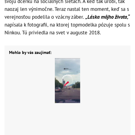
svoju dcérku na sociálnych sieťach. A keď tak urobí, tak
naozaj len výnimočne. Teraz nastal ten moment, keď sa s
verejnosťou podelila o vzácny záber.
„Láska môjho života,“
napísala k fotografii, na ktorej topmodelka pózuje spolu s
Ninkou. Tú priviedla na svet v auguste 2018.
Mohlo by vás zaujímať: