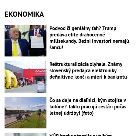
EKONOMIKA
Podvod či geniálny ťah? Trump
predáva elite drahocenné
milisekundy. Bežní investori nemajú
šancu!
Reštrukturalizácia zlyhala. Známy
slovenský predajca elektroniky
definitívne končí a mieri k bankrotu
Čo sa deje na diaľnici, kým stojíte v
kolóne? Takto pracujú cestári počas
letnej údržby! (foto)