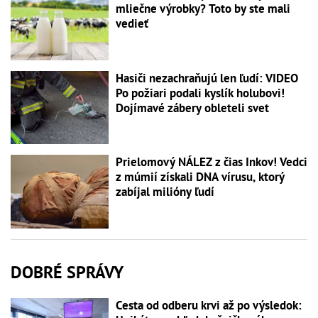
mliečne výrobky? Toto by ste mali
vedieť
Hasiči nezachraňujú len ľudí: VIDEO
Po požiari podali kyslík holubovi!
Dojímavé zábery obleteli svet
Prielomový NÁLEZ z čias Inkov! Vedci
z múmií získali DNA vírusu, ktorý
zabíjal milióny ľudí
DOBRÉ SPRÁVY
Cesta od odberu krvi až po výsledok: