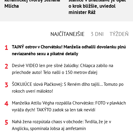
Mlícha
o krok bližšie, uviedol
minister Ráž
NAJČÍTANEJŠIE
3 DNI
TÝŽDEŇ
TAJNÝ ostrov v Chorvátsku! Manželia odhalili dovolenku plnú
neviazaného sexu a pikatné detaily
Desivé VIDEO len pre silné žalúdky: Chlapca zabilo na
priechode auto! Telo našli o 150 metrov ďalej
ŠOKUJÚCE slová Plačkovej: S Reném dlho tajili... Tomuto po
rokoch uverí málokto!
Manželka Attilu Végha rozpálila Chorvátsko: FOTO v plavkách
vyráža dych! TAKÝTO zadok sa len tak nevidí
Nahá žena rozpútala chaos v obchode: Tvrdila, že je v
Anglicku, spomínala Jobsa aj amfetamín