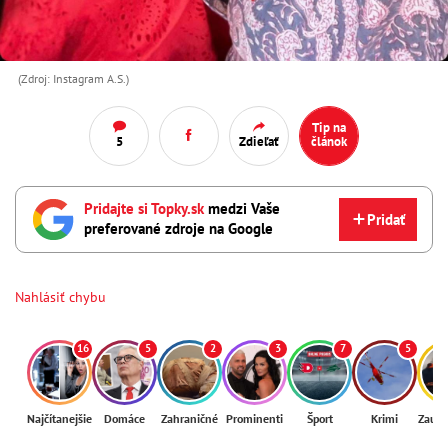
(Zdroj: Instagram A.S.)
Tip na
5
Zdieľať
článok
Pridajte si Topky.sk
medzi Vaše
Pridať
preferované zdroje na Google
Nahlásiť chybu
16
5
2
3
7
5
Najčítanejšie
Domáce
Zahraničné
Prominenti
Šport
Krimi
Zaují