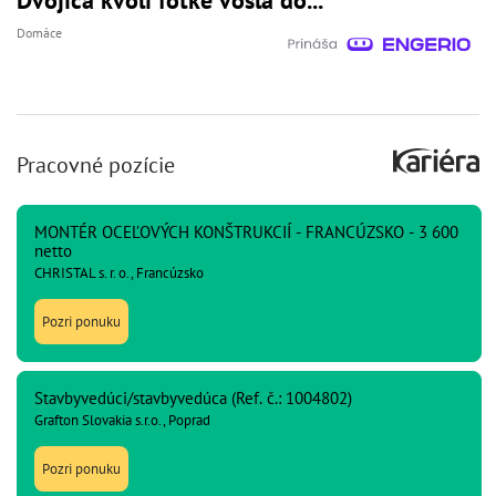
Domáce
Pracovné pozície
MONTÉR OCEĽOVÝCH KONŠTRUKCIÍ - FRANCÚZSKO - 3 600
netto
CHRISTAL s. r. o., Francúzsko
Pozri ponuku
Stavbyvedúci/stavbyvedúca (Ref. č.: 1004802)
Grafton Slovakia s.r.o., Poprad
Pozri ponuku