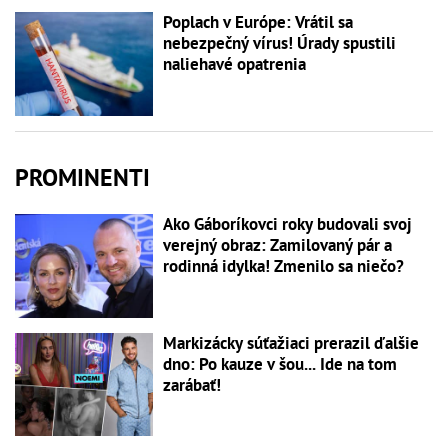
Poplach v Európe: Vrátil sa
nebezpečný vírus! Úrady spustili
naliehavé opatrenia
PROMINENTI
Ako Gáboríkovci roky budovali svoj
verejný obraz: Zamilovaný pár a
rodinná idylka! Zmenilo sa niečo?
Markizácky súťažiaci prerazil ďalšie
dno: Po kauze v šou... Ide na tom
zarábať!