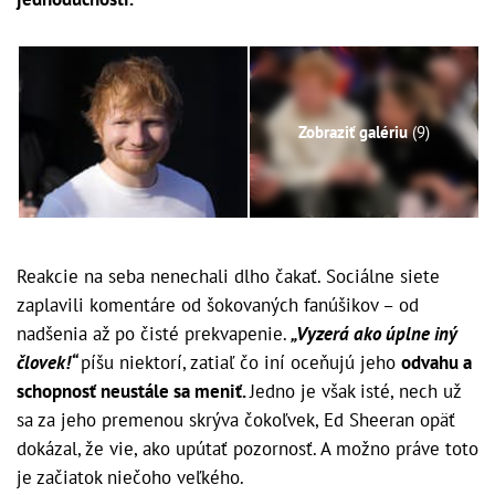
Zobraziť galériu
(9)
Reakcie na seba nenechali dlho čakať. Sociálne siete
zaplavili komentáre od šokovaných fanúšikov – od
nadšenia až po čisté prekvapenie.
„Vyzerá ako úplne iný
človek!“
píšu niektorí, zatiaľ čo iní oceňujú jeho
odvahu a
schopnosť neustále sa meniť.
Jedno je však isté, nech už
sa za jeho premenou skrýva čokoľvek, Ed Sheeran opäť
dokázal, že vie, ako upútať pozornosť. A možno práve toto
je začiatok niečoho veľkého.