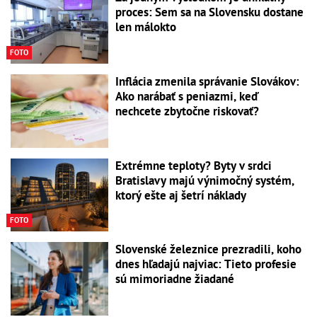
proces: Sem sa na Slovensku dostane
len málokto
FOTO
Inflácia zmenila správanie Slovákov:
Ako narábať s peniazmi, keď
nechcete zbytočne riskovať?
Extrémne teploty? Byty v srdci
Bratislavy majú výnimočný systém,
ktorý ešte aj šetrí náklady
FOTO
Slovenské železnice prezradili, koho
dnes hľadajú najviac: Tieto profesie
sú mimoriadne žiadané