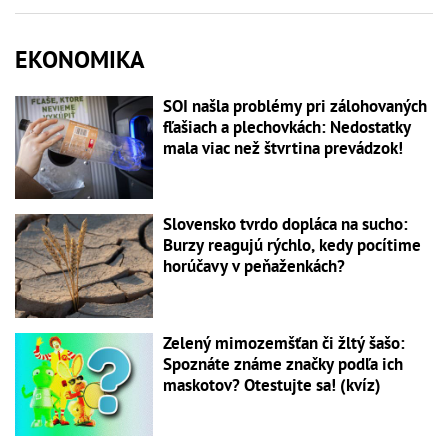
EKONOMIKA
SOI našla problémy pri zálohovaných
fľašiach a plechovkách: Nedostatky
mala viac než štvrtina prevádzok!
Slovensko tvrdo dopláca na sucho:
Burzy reagujú rýchlo, kedy pocítime
horúčavy v peňaženkách?
Zelený mimozemšťan či žltý šašo:
Spoznáte známe značky podľa ich
maskotov? Otestujte sa! (kvíz)