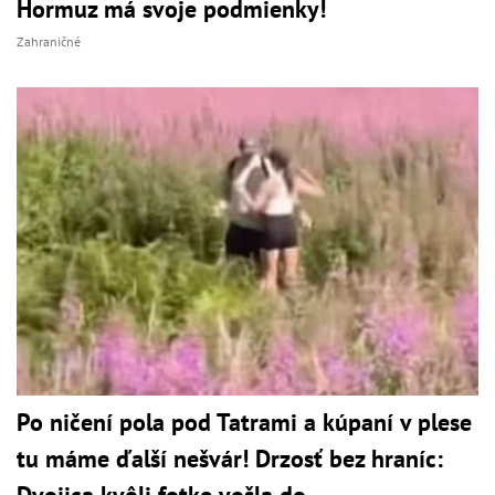
Hormuz má svoje podmienky!
Zahraničné
Po ničení pola pod Tatrami a kúpaní v plese
tu máme ďalší nešvár! Drzosť bez hraníc:
Dvojica kvôli fotke vošla do...