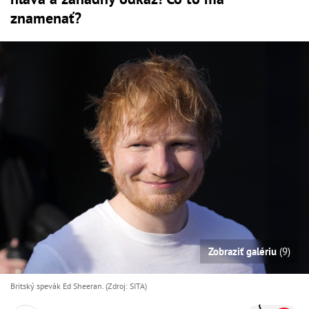
znamenať?
Zobraziť galériu
(9)
Britský spevák Ed Sheeran. (Zdroj: SITA)