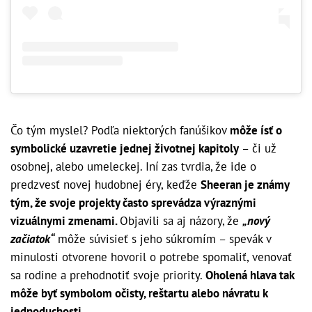
Čo tým myslel? Podľa niektorých fanúšikov
môže ísť o
symbolické uzavretie jednej životnej kapitoly
– či už
osobnej, alebo umeleckej. Iní zas tvrdia, že ide o
predzvesť novej hudobnej éry, keďže
Sheeran je známy
tým, že svoje projekty často sprevádza výraznými
vizuálnymi zmenami.
Objavili sa aj názory, že
„nový
začiatok“
môže súvisieť s jeho súkromím – spevák v
minulosti otvorene hovoril o potrebe spomaliť, venovať
sa rodine a prehodnotiť svoje priority.
Oholená hlava tak
môže byť symbolom očisty, reštartu alebo návratu k
jednoduchosti.