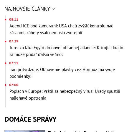
NAJNOVŠIE ČLÁNKY
08:11
Agenti ICE pod kamerami: USA chcú zvýšiť kontrolu nad
zásahmi, zábery však nemusia zverejniť
07:29
Turecko láka Egypt do novej obrannej aliancie: K trojici krajín
sa môže pridať ďalšia veľmoc
07:11
Irán pritvrdzuje: Obnovenie plavby cez Hormuz má svoje
podmienky!
07:00
Poplach v Európe: Vrátil sa nebezpečný vírus! Úrady spustili
naliehavé opatrenia
DOMÁCE SPRÁVY