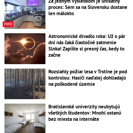
Za jedným výsledkom je unikátny
proces: Sem sa na Slovensku dostane
len málokto
FOTO
Astronomické divadlo roka: Už o pár
dní nás čaká čiastočné zatmenie
Slnka! Zapíšte si presný čas, kedy to
začne
Rozsiahly požiar lesa v Trstíne je pod
kontrolou: Hasiči naďalej dohliadajú
na poškodené územie
Bratislavské univerzity neubytujú
všetkých študentov: Mnohí ostanú
bez miesta na internáte