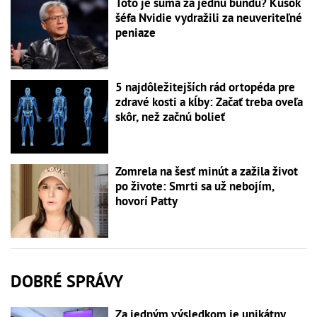
Toto je suma za jednu bundu? Kúsok
šéfa Nvidie vydražili za neuveriteľné
peniaze
5 najdôležitejších rád ortopéda pre
zdravé kosti a kĺby: Začať treba oveľa
skôr, než začnú bolieť
Zomrela na šesť minút a zažila život
po živote: Smrti sa už nebojím,
hovorí Patty
DOBRÉ SPRÁVY
Za jedným výsledkom je unikátny