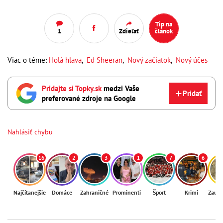
Tip na
1
Zdieľať
článok
Viac o téme:
Holá hlava
,
Ed Sheeran
,
Nový začiatok
,
Nový účes
Pridajte si Topky.sk
medzi Vaše
Pridať
preferované zdroje na Google
Nahlásiť chybu
16
2
3
1
7
6
Najčítanejšie
Domáce
Zahraničné
Prominenti
Šport
Krimi
Zaují