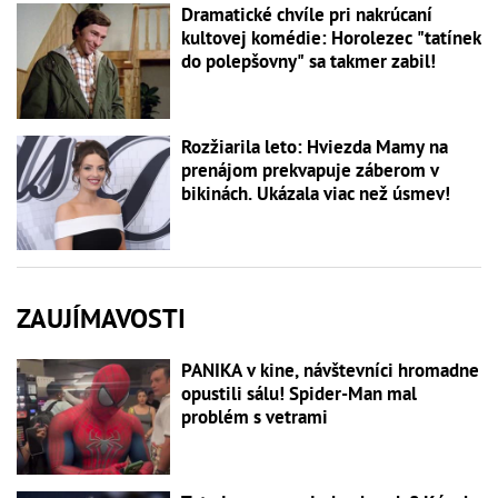
Dramatické chvíle pri nakrúcaní
kultovej komédie: Horolezec "tatínek
do polepšovny" sa takmer zabil!
Rozžiarila leto: Hviezda Mamy na
prenájom prekvapuje záberom v
bikinách. Ukázala viac než úsmev!
ZAUJÍMAVOSTI
PANIKA v kine, návštevníci hromadne
opustili sálu! Spider-Man mal
problém s vetrami