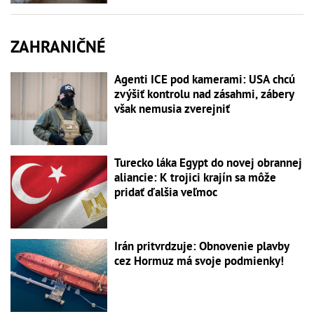
ZAHRANIČNÉ
Agenti ICE pod kamerami: USA chcú
zvýšiť kontrolu nad zásahmi, zábery
však nemusia zverejniť
Turecko láka Egypt do novej obrannej
aliancie: K trojici krajín sa môže
pridať ďalšia veľmoc
Irán pritvrdzuje: Obnovenie plavby
cez Hormuz má svoje podmienky!