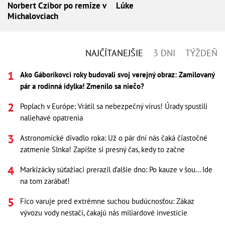
Norbert Czibor po remíze v
Lúke
Michalovciach
NAJČÍTANEJŠIE
3 DNI
TÝŽDEŇ
Ako Gáboríkovci roky budovali svoj verejný obraz: Zamilovaný
pár a rodinná idylka! Zmenilo sa niečo?
Poplach v Európe: Vrátil sa nebezpečný vírus! Úrady spustili
naliehavé opatrenia
Astronomické divadlo roka: Už o pár dní nás čaká čiastočné
zatmenie Slnka! Zapíšte si presný čas, kedy to začne
Markizácky súťažiaci prerazil ďalšie dno: Po kauze v šou... Ide
na tom zarábať!
Fico varuje pred extrémne suchou budúcnosťou: Zákaz
vývozu vody nestačí, čakajú nás miliardové investície