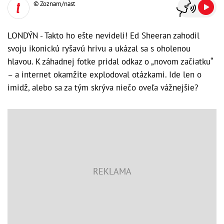
© Zoznam/nast
LONDÝN - Takto ho ešte nevideli! Ed Sheeran zahodil
svoju ikonickú ryšavú hrivu a ukázal sa s oholenou
hlavou. K záhadnej fotke pridal odkaz o „novom začiatku“
– a internet okamžite explodoval otázkami. Ide len o
imidž, alebo sa za tým skrýva niečo oveľa vážnejšie?