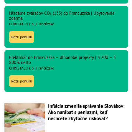
Hľadáme zváračov CO₂ (135) do Francúzska | Ubytovanie
zdarma
CHRISTAL s. r. o., Francúzsko
Pozri ponuku
Elektrikár do Francúzska – dlhodobé projekty | 3 200 – 3
800 € netto
CHRISTAL s. r. o., Francúzsko
Pozri ponuku
Inflácia zmenila správanie Slovákov:
Ako narábať s peniazmi, keď
nechcete zbytočne riskovať?