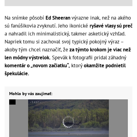
Na snímke pôsobí
Ed Sheeran
výrazne inak, než na akého
sú fanúšikovia zvyknutí. Jeho ikonické
ryšavé vlasy sú preč
a nahradil ich minimalistický, takmer asketický vzhľad.
Napriek tomu si zachoval svoj typický pokojný výraz –
akoby tým chcel naznačiť, že
za týmto krokom je viac než
len módny výstrelok.
Spevák k fotografii pridal záhadný
komentár o „novom začiatku“,
ktorý
okamžite podnietil
špekulácie.
Mohlo by vás zaujímať: