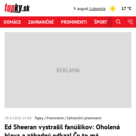
17 °C
9. august
,
Ľubomíra
DOMÁCE
ZAHRANIČNÉ
PROMINENTI
ŠPORT
ZAUJÍMAV
29.4.2026 15:00
Topky
Prominenti
Zahraniční prominenti
Ed Sheeran vystrašil fanúšikov: Oholená
hlava a záhadný odkaz! Čo to má