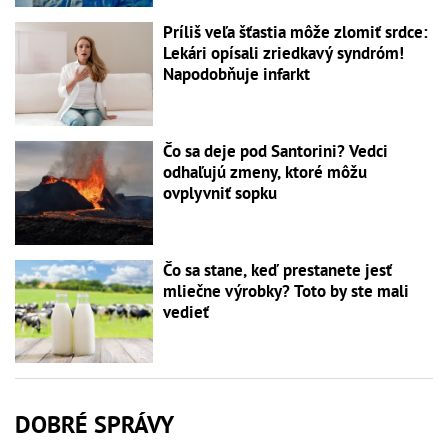
Príliš veľa šťastia môže zlomiť srdce:
Lekári opísali zriedkavý syndróm!
Napodobňuje infarkt
Čo sa deje pod Santorini? Vedci
odhaľujú zmeny, ktoré môžu
ovplyvniť sopku
Čo sa stane, keď prestanete jesť
mliečne výrobky? Toto by ste mali
vedieť
DOBRÉ SPRÁVY