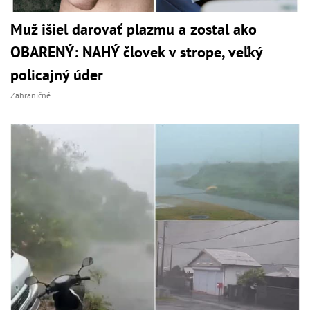
Muž išiel darovať plazmu a zostal ako
OBARENÝ: NAHÝ človek v strope, veľký
policajný úder
Zahraničné