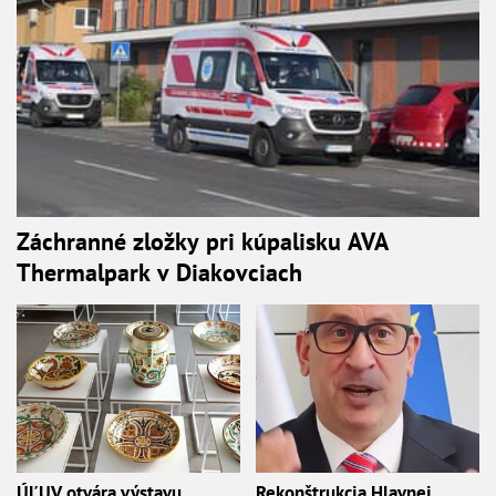
Záchranné zložky pri kúpalisku AVA
Thermalpark v Diakovciach
ÚĽUV otvára výstavu
Rekonštrukcia Hlavnej