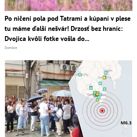
Po ničení pola pod Tatrami a kúpaní v plese
tu máme ďalší nešvár! Drzosť bez hraníc:
Dvojica kvôli fotke vošla do...
Domáce