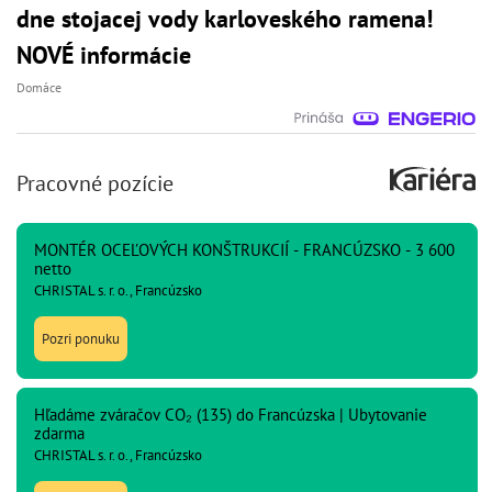
dne stojacej vody karloveského ramena!
NOVÉ informácie
Domáce
Pracovné pozície
MONTÉR OCEĽOVÝCH KONŠTRUKCIÍ - FRANCÚZSKO - 3 600
netto
CHRISTAL s. r. o., Francúzsko
Pozri ponuku
Hľadáme zváračov CO₂ (135) do Francúzska | Ubytovanie
zdarma
CHRISTAL s. r. o., Francúzsko