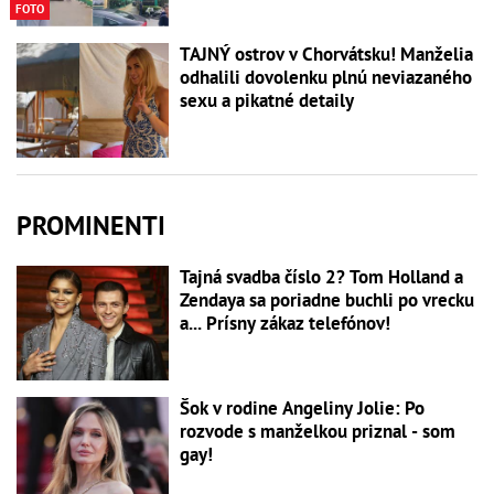
FOTO
TAJNÝ ostrov v Chorvátsku! Manželia
odhalili dovolenku plnú neviazaného
sexu a pikatné detaily
PROMINENTI
Tajná svadba číslo 2? Tom Holland a
Zendaya sa poriadne buchli po vrecku
a... Prísny zákaz telefónov!
Šok v rodine Angeliny Jolie: Po
rozvode s manželkou priznal - som
gay!