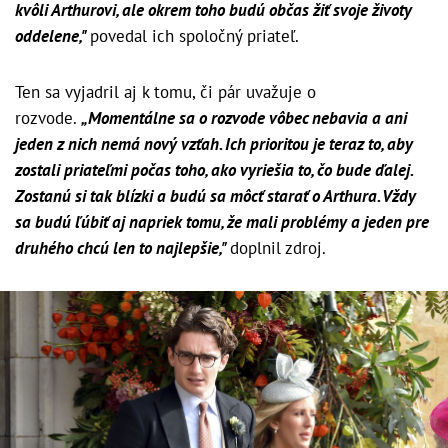
kvôli Arthurovi, ale okrem toho budú občas žiť svoje životy
oddelene,"
povedal ich spoločný priateľ.
Ten sa vyjadril aj k tomu, či pár uvažuje o
rozvode.
„Momentálne sa o rozvode vôbec nebavia a ani
jeden z nich nemá nový vzťah. Ich prioritou je teraz to, aby
zostali priateľmi počas toho, ako vyriešia to, čo bude ďalej.
Zostanú si tak blízki a budú sa môcť starať o Arthura. Vždy
sa budú ľúbiť aj napriek tomu, že mali problémy a jeden pre
druhého chcú len to najlepšie,"
doplnil zdroj.