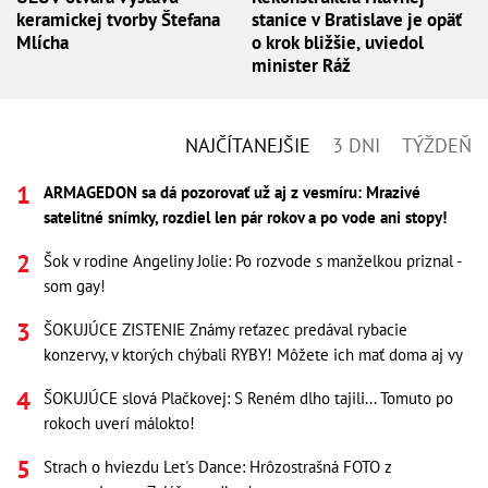
keramickej tvorby Štefana
stanice v Bratislave je opäť
Mlícha
o krok bližšie, uviedol
minister Ráž
NAJČÍTANEJŠIE
3 DNI
TÝŽDEŇ
ARMAGEDON sa dá pozorovať už aj z vesmíru: Mrazivé
satelitné snímky, rozdiel len pár rokov a po vode ani stopy!
Šok v rodine Angeliny Jolie: Po rozvode s manželkou priznal -
som gay!
ŠOKUJÚCE ZISTENIE Známy reťazec predával rybacie
konzervy, v ktorých chýbali RYBY! Môžete ich mať doma aj vy
ŠOKUJÚCE slová Plačkovej: S Reném dlho tajili... Tomuto po
rokoch uverí málokto!
Strach o hviezdu Let's Dance: Hrôzostrašná FOTO z