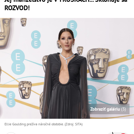
ROZVOD!
Zobraziť galériu
(3)
Ellie Goulding prežíva náročné obdobie. (Zdroj: SITA)