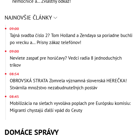
nemocnice a... Zvláštny odkaz!
NAJNOVŠIE ČLÁNKY
09:00
Tajná svadba číslo 2? Tom Holland a Zendaya sa poriadne buchli
po vrecku a... Prísny zákaz telefónov!
09:00
Neviete zaspať pre horúčavy? Vedci radia 8 jednoduchých
trikov
08:54
OBROVSKÁ STRATA Zomrela významná slovenská HEREČKA!
Stvárnila množstvo nezabudnuteľných postáv
08:45
Mobilizácia na sieťach vyvoláva poplach pre Európsku komisiu:
Migranti chystajú ďalší vpád do Ceuty
DOMÁCE SPRÁVY