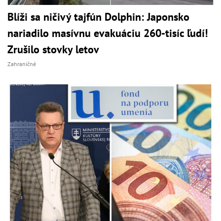
Blíži sa ničivý tajfún Dolphin: Japonsko
nariadilo masívnu evakuáciu 260-tisíc ľudí!
Zrušilo stovky letov
Zahraničné