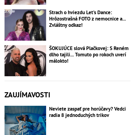
Strach o hviezdu Let's Dance:
Hrôzostrašná FOTO z nemocnice a...
Zvláštny odkaz!
ŠOKUJÚCE slová Plačkovej: S Reném
dlho tajili... Tomuto po rokoch uverí
málokto!
ZAUJÍMAVOSTI
Neviete zaspať pre horúčavy? Vedci
radia 8 jednoduchých trikov