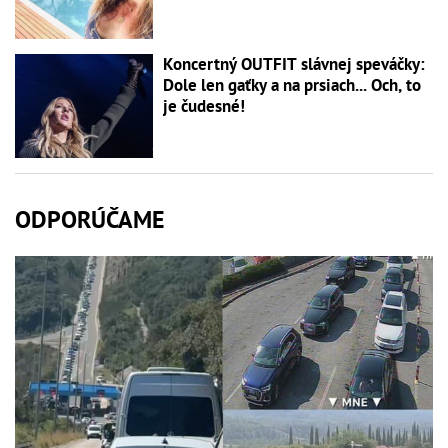
Koncertný OUTFIT slávnej speváčky:
Dole len gaťky a na prsiach... Och, to
je čudesné!
ODPORÚČAME