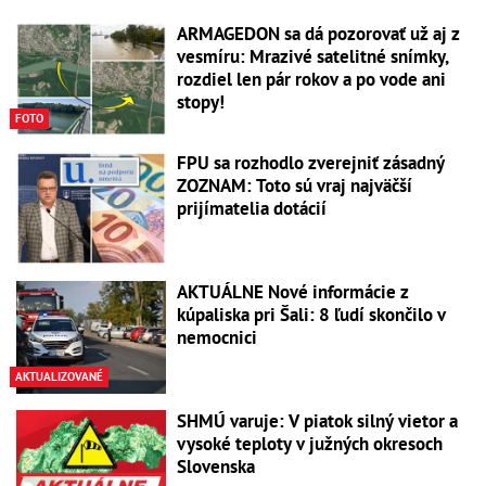
ARMAGEDON sa dá pozorovať už aj z
vesmíru: Mrazivé satelitné snímky,
rozdiel len pár rokov a po vode ani
stopy!
FOTO
FPU sa rozhodlo zverejniť zásadný
ZOZNAM: Toto sú vraj najväčší
prijímatelia dotácií
AKTUÁLNE Nové informácie z
kúpaliska pri Šali: 8 ľudí skončilo v
nemocnici
AKTUALIZOVANÉ
SHMÚ varuje: V piatok silný vietor a
vysoké teploty v južných okresoch
Slovenska