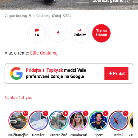
Zobraziť galériu
(3)
Caspar Jopling, Ellie Goulding (Zdroj: SITA)
Tip na
14
Zdieľať
článok
Viac o téme:
Ellie Goulding
Pridajte si Topky.sk
medzi Vaše
Pridať
preferované zdroje na Google
Nahlásiť chybu
16
3
4
3
7
5
Najčítanejšie
Domáce
Zahraničné
Prominenti
Šport
Krimi
Zaují