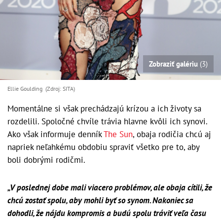
Zobraziť galériu
(3)
Ellie Goulding (Zdroj: SITA)
Momentálne si však prechádzajú krízou a ich životy sa
rozdelili. Spoločné chvíle trávia hlavne kvôli ich synovi.
Ako však informuje denník
The Sun
, obaja rodičia chcú aj
napriek neľahkému obdobiu spraviť všetko pre to, aby
boli dobrými rodičmi.
„V poslednej dobe mali viacero problémov, ale obaja cítili, že
chcú zostať spolu, aby mohli byť so synom. Nakoniec sa
dohodli, že nájdu kompromis a budú spolu tráviť veľa času