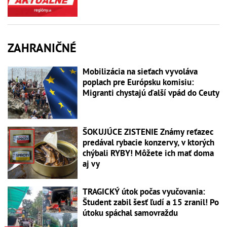
ZAHRANIČNÉ
Mobilizácia na sieťach vyvoláva
poplach pre Európsku komisiu:
Migranti chystajú ďalší vpád do Ceuty
ŠOKUJÚCE ZISTENIE Známy reťazec
predával rybacie konzervy, v ktorých
chýbali RYBY! Môžete ich mať doma
aj vy
TRAGICKÝ útok počas vyučovania:
Študent zabil šesť ľudí a 15 zranil! Po
útoku spáchal samovraždu