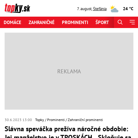
24 °C
7. august
,
Štefánia
DOMÁCE
ZAHRANIČNÉ
PROMINENTI
ŠPORT
ZAUJÍMAV
30.6.2023 13:00
Topky
Prominenti
Zahraniční prominenti
Slávna speváčka prežíva náročné obdobie:
Jej manželstvo je v TROSKÁCH... Skloňuje sa