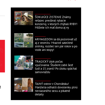
ZAHRANIČNÉ
ŠOKUJÚCE ZISTENIE Známy
reťazec predával rybacie
konzervy, v ktorých chýbali RYBY!
Môžete ich mať doma aj vy
DOMÁCE
ARMAGEDON sa dá pozorovať už
aj z vesmíru: Mrazivé satelitné
snímky, rozdiel len pár rokov a po
vode ani stopy!
ZAHRANIČNÉ
TRAGICKÝ útok počas
vyučovania: Študent zabil šesť
ľudí a 15 zranil! Po útoku spáchal
samovraždu
ZAHRANIČNÉ
TAJNÝ ostrov v Chorvátsku!
!
Manželia odhalili dovolenku plnú
neviazaného sexu a pikatné
detaily