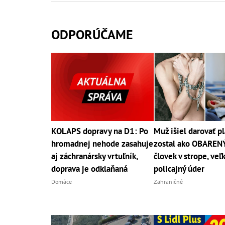
ODPORÚČAME
KOLAPS dopravy na D1: Po
Muž išiel darovať p
hromadnej nehode zasahuje
zostal ako OBAREN
aj záchranársky vrtuľník,
človek v strope, veľ
doprava je odklaňaná
policajný úder
Domáce
Zahraničné