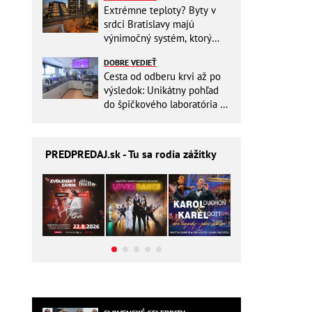
Extrémne teploty? Byty v
srdci Bratislavy majú
výnimočný systém, ktorý
ešte aj šetrí náklady
DOBRE VEDIEŤ
Cesta od odberu krvi až po
výsledok: Unikátny pohľad
do špičkového laboratória na
Slovensku
PREDPREDAJ
.sk - Tu sa rodia zážitky