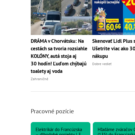
DRÁMA v Chorvátsku: Na
Skenovať Lidl Plus s
cestách sa tvoria rozsiahle
Ušetrite viac ako 3
KOLÓNY, autá stoja aj
nákupu
30 hodín! Ľuďom chýbajú
Dobre vedieť
toalety aj voda
Zahraničné
Pracovné pozície
Elektrikár do Francúzska
Hľadáme zváračov 
– dlhodobé projekty | 3
(135) do Francúzska