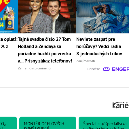
a oplatí:
Tajná svadba číslo 2? Tom
Neviete zaspať pre
0% z
Holland a Zendaya sa
horúčavy? Vedci radia
poriadne buchli po vrecku
8 jednoduchých trikov
a... Prísny zákaz telefónov!
Zaujímavosti
Zahraniční prominenti
CO₂
MONTÉR OCEĽOVÝCH
Špecialista/ špecialistka
 |
KONŠTRUKCIÍ -
na fixné siete a služby -