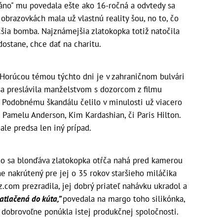
no" mu povedala ešte ako 16-ročná a odvtedy sa
 obrazovkách mala už vlastnú reality šou, no to, čo
čšia bomba. Najznámejšia zlatokopka totiž natočila
dostane, chce dať na charitu.
 Horúcou témou týchto dni je v zahraničnom bulvári
sa preslávila manželstvom s dozorcom z filmu
Podobnému škandálu čelilo v minulosti už viacero
Pamelu Anderson, Kim Kardashian, či Paris Hilton.
 ale predsa len iný prípad.
ého sa blonďáva zlatokopka otŕča nahá pred kamerou
e nakrútený pre jej o 35 rokov staršieho miláčika
.com prezradila, jej dobrý priateľ nahávku ukradol a
atlačená do kúta,”
povedala na margo toho silikónka,
 dobrovoľne ponúkla istej produkčnej spoločnosti.