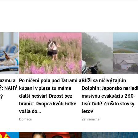
lazmu a
Po ničení pola pod Tatrami a
Blíži sa ničivý tajfún
Ý: NAHÝ
kúpaní v plese tu máme
Dolphin: Japonsko nariad
ký
ďalší nešvár! Drzosť bez
masívnu evakuáciu 260-
hraníc: Dvojica kvôli fotke
tisíc ľudí! Zrušilo stovky
vošla do...
letov
Domáce
Zahraničné