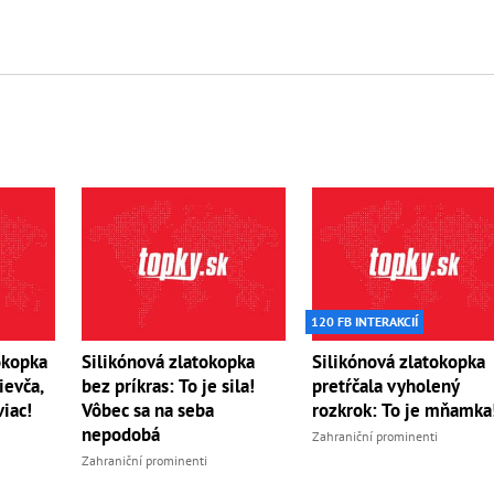
120 FB INTERAKCIÍ
okopka
Silikónová zlatokopka
Silikónová zlatokopka
ievča,
bez príkras: To je sila!
pretŕčala vyholený
viac!
Vôbec sa na seba
rozkrok: To je mňamka
nepodobá
Zahraniční prominenti
Zahraniční prominenti