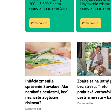
200 – 3 800 € netto
Ubytovanie zdarma
CHRISTAL s. r. o., Francúzsko
CHRISTAL s. r. o., Fran
Pozri ponuku
Pozri ponuku
Inflácia zmenila
Zbaľte sa na letný 
správanie Slovákov: Ako
bez stresu: Tieto
narábať s peniazmi, keď
praktické vychytá
nechcete zbytočne
ušetria miesto v b
riskovať?
Dobre vedieť
Dobre vedieť