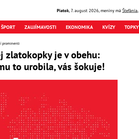
Piatok
,
7. august
2026
,
meniny má
Štefánia
ŠPORT
ZAUJÍMAVOSTI
EKONOMIKA
KVÍZY
TOPKY
í prominenti
 zlatokopky je v obehu:
mu to urobila, vás šokuje!