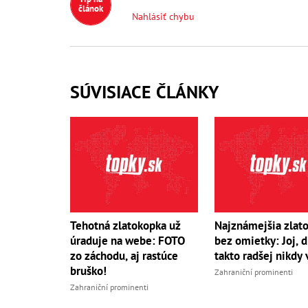
článok
Nahlásiť chybu
SÚVISIACE ČLÁNKY
Tehotná zlatokopka už
Najznámejšia zlat
úraduje na webe: FOTO
bez omietky: Joj, d
zo záchodu, aj rastúce
takto radšej nikdy 
bruško!
Zahraniční prominenti
Zahraniční prominenti