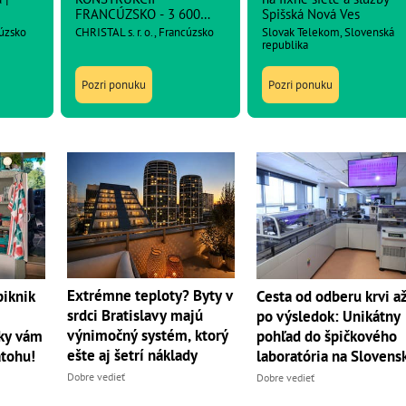
FRANCÚZSKO - 3 600
Spišská Nová Ves
netto
cúzsko
CHRISTAL s. r. o., Francúzsko
Slovak Telekom, Slovenská
republika
Pozri ponuku
Pozri ponuku
Extrémne teploty? Byty v
piknik
Cesta od odberu krvi a
srdci Bratislavy majú
po výsledok: Unikátny
výnimočný systém, ktorý
vky vám
pohľad do špičkového
ešte aj šetrí náklady
atohu!
laboratória na Slovens
Dobre vedieť
Dobre vedieť