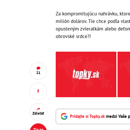
Za kompromitujúcu nahrávku, ktorej
milión dolárov. Tie chce podľa vla
opusteným zvieratkám alebo deťom
obrovské srdce?!
21
Zdieľať
Pridajte si Topky.sk
medzi Vaše p
Tip na