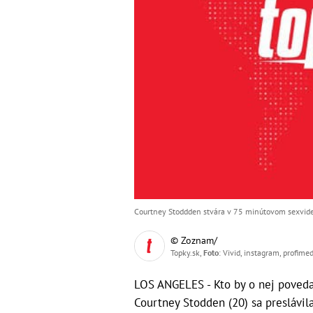
Courtney Stoddden stvára v 75 minútovom sexvide
© Zoznam/
Topky.sk,
Foto
: Vivid, instagram, profim
LOS ANGELES - Kto by o nej povedal,
Courtney Stodden (20) sa presláv