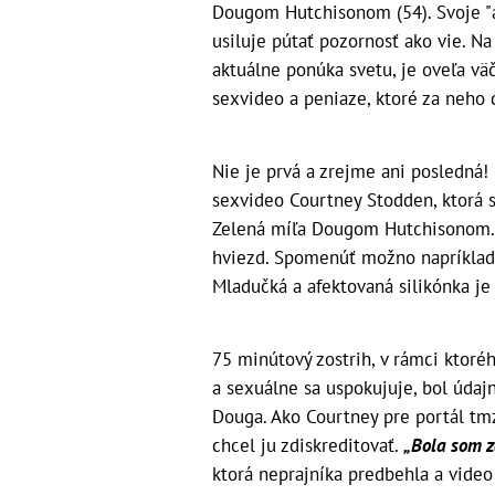
Dougom Hutchisonom (54). Svoje "á
usiluje pútať pozornosť ako vie. Na
aktuálne ponúka svetu, je oveľa vä
sexvideo a peniaze, ktoré za neho 
Nie je prvá a zrejme ani posledná!
sexvideo Courtney Stodden, ktorá 
Zelená míľa Dougom Hutchisonom. 
hviezd. Spomenúť možno napríklad 
Mladučká a afektovaná silikónka je
75 minútový zostrih, v rámci ktor
a sexuálne sa uspokujuje, bol údajn
Douga. Ako Courtney pre portál tmz
chcel ju zdiskreditovať.
„Bola som z
ktorá neprajníka predbehla a video