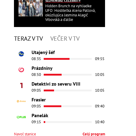
SLOVENSKÉ CELEBRITY
Hidden Brunch na vyhliadke
UFO: Hostiteľka Alena Pallová,
okúzľujúca Jasmina Alagič
Vrbovská a ďalšie
TERAZ V TV
VEČER V TV
Utajený šéf
08:35
09:55
Prázdniny
08:50
10:05
Detektívi zo severu VIII
09:05
10:05
Frasier
09:05
09:40
Panelák
09:15
10:40
Navoľ stanice
Celý program