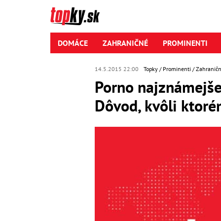
DOMÁCE
ZAHRANIČNÉ
PROMINENTI
14.5.2015 22:00
Topky
Prominenti
Zahraničn
Porno najznámejšej
Dôvod, kvôli ktoré