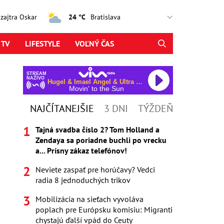
, zajtra Oskar
24 °C
 TV
LIFESTYLE
VOĽNÝ ČAS
STREAM
NAŽIVO
Hugel & Imael Angel & Ultra Naté
Movin' to the Sun
NAJČÍTANEJŠIE
3 DNI
TÝŽDEŇ
Tajná svadba číslo 2? Tom Holland a
Zendaya sa poriadne buchli po vrecku
a... Prísny zákaz telefónov!
Neviete zaspať pre horúčavy? Vedci
radia 8 jednoduchých trikov
Mobilizácia na sieťach vyvoláva
poplach pre Európsku komisiu: Migranti
chystajú ďalší vpád do Ceuty