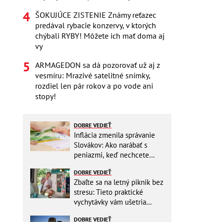
ŠOKUJÚCE ZISTENIE Známy reťazec
predával rybacie konzervy, v ktorých
chýbali RYBY! Môžete ich mať doma aj
vy
ARMAGEDON sa dá pozorovať už aj z
vesmíru: Mrazivé satelitné snímky,
rozdiel len pár rokov a po vode ani
stopy!
DOBRE VEDIEŤ
Inflácia zmenila správanie
Slovákov: Ako narábať s
peniazmi, keď nechcete
zbytočne riskovať?
DOBRE VEDIEŤ
Zbaľte sa na letný piknik bez
stresu: Tieto praktické
vychytávky vám ušetria
miesto v batohu!
DOBRE VEDIEŤ