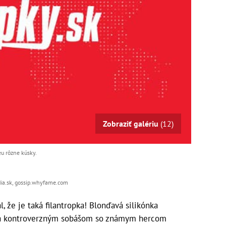
Zobraziť galériu
(12)
u rôzne kúsky.
edia.sk, gossip.whyfame.com
 že je taká filantropka! Blonďavá silikónka
ila kontroverzným sobášom so známym hercom