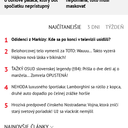
spočiatku neprístupný
maskovať
NAJČÍTANEJŠIE
3 DNI
TÝŽDEŇ
Odídenci z Markízy: Kde sa po konci v televízii usídlili?
Belohorcovej telo vymenil za TOTO: Wauuu... Takto vyzerá
Hájkova nová láska v bikinách!
ŤAŽKÝ OSUD slovenskej legendy (†84): Prišla o dve deti aj o
manžela... Zomrela OPUSTENÁ!
NEHODA luxusného športiaka: Lamborghini sa rútilo z kopca,
druhé auto dopadlo po čelnej zrážke horšie
Hrozivá predpoveď čínskeho Nostradama: Vojna, ktorá zničí
starý svetový poriadok! Už sa viackrát nemýlil
NAJNOVŠIE ČLÁNKY