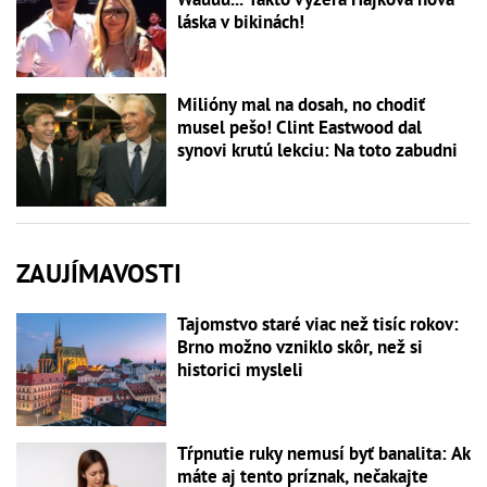
láska v bikinách!
Milióny mal na dosah, no chodiť
musel pešo! Clint Eastwood dal
synovi krutú lekciu: Na toto zabudni
ZAUJÍMAVOSTI
Tajomstvo staré viac než tisíc rokov:
Brno možno vzniklo skôr, než si
historici mysleli
Tŕpnutie ruky nemusí byť banalita: Ak
máte aj tento príznak, nečakajte