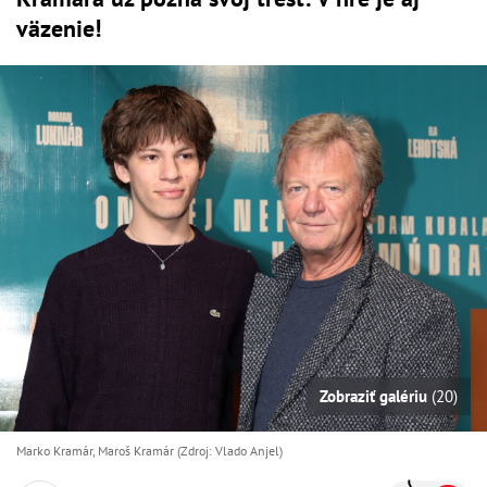
väzenie!
Zobraziť galériu
(20)
Marko Kramár, Maroš Kramár (Zdroj: Vlado Anjel)