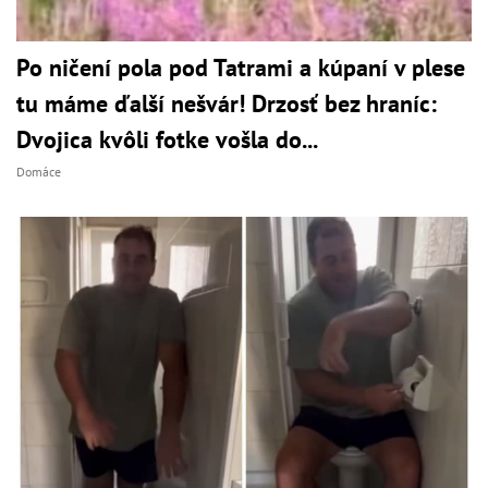
Po ničení pola pod Tatrami a kúpaní v plese
tu máme ďalší nešvár! Drzosť bez hraníc:
Dvojica kvôli fotke vošla do...
Domáce