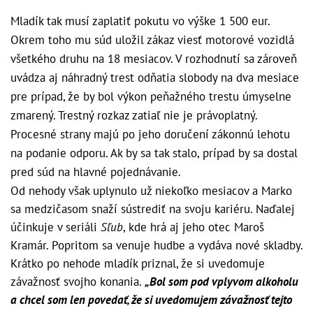
Mladík tak musí zaplatiť pokutu vo výške 1 500 eur.
Okrem toho mu súd uložil zákaz viesť motorové vozidlá
všetkého druhu na 18 mesiacov. V rozhodnutí sa zároveň
uvádza aj náhradný trest odňatia slobody na dva mesiace
pre prípad, že by bol výkon peňažného trestu úmyselne
zmarený. Trestný rozkaz zatiaľ nie je právoplatný.
Procesné strany majú po jeho doručení zákonnú lehotu
na podanie odporu. Ak by sa tak stalo, prípad by sa dostal
pred súd na hlavné pojednávanie.
Od nehody však uplynulo už niekoľko mesiacov a Marko
sa medzičasom snaží sústrediť na svoju kariéru. Naďalej
účinkuje v seriáli
Sľub
, kde hrá aj jeho otec Maroš
Kramár. Popritom sa venuje hudbe a vydáva nové skladby.
Krátko po nehode mladík priznal, že si uvedomuje
závažnosť svojho konania.
„Bol som pod vplyvom alkoholu
a chcel som len povedať, že si uvedomujem závažnosť tejto