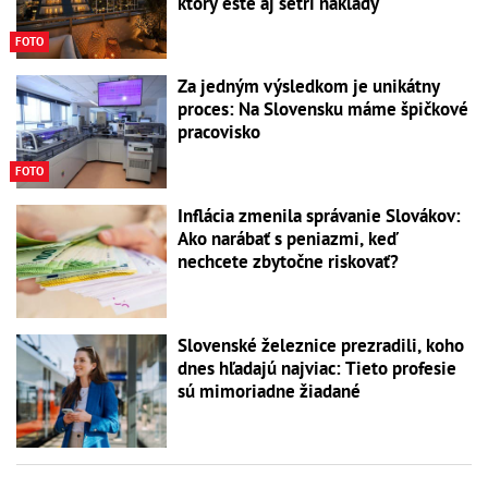
ktorý ešte aj šetrí náklady
FOTO
Za jedným výsledkom je unikátny
proces: Na Slovensku máme špičkové
pracovisko
FOTO
Inflácia zmenila správanie Slovákov:
Ako narábať s peniazmi, keď
nechcete zbytočne riskovať?
Slovenské železnice prezradili, koho
dnes hľadajú najviac: Tieto profesie
sú mimoriadne žiadané