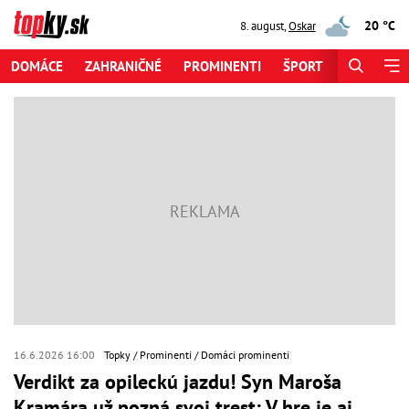
20 °C
8. august
,
Oskar
DOMÁCE
ZAHRANIČNÉ
PROMINENTI
ŠPORT
ZAUJÍMAV
16.6.2026 16:00
Topky
Prominenti
Domáci prominenti
Verdikt za opileckú jazdu! Syn Maroša
Kramára už pozná svoj trest: V hre je aj