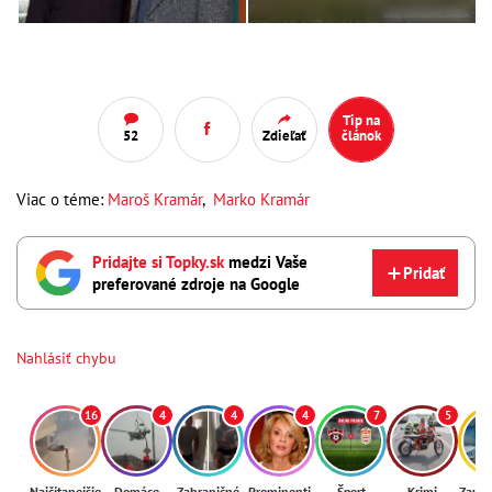
Tip na
52
Zdieľať
článok
Viac o téme:
Maroš Kramár
,
Marko Kramár
Pridajte si Topky.sk
medzi Vaše
Pridať
preferované zdroje na Google
Nahlásiť chybu
16
4
4
4
7
5
Najčítanejšie
Domáce
Zahraničné
Prominenti
Šport
Krimi
Zaují