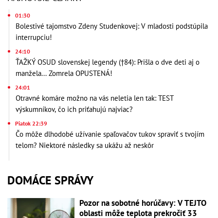
01:30
Bolestivé tajomstvo Zdeny Studenkovej: V mladosti podstúpila
interrupciu!
24:10
ŤAŽKÝ OSUD slovenskej legendy (†84): Prišla o dve deti aj o
manžela... Zomrela OPUSTENÁ!
24:01
Otravné komáre možno na vás neletia len tak: TEST
výskumníkov, čo ich priťahujú najviac?
Piatok 22:39
Čo môže dlhodobé užívanie spaľovačov tukov spraviť s tvojím
telom? Niektoré následky sa ukážu až neskôr
DOMÁCE SPRÁVY
Pozor na sobotné horúčavy: V TEJTO
oblasti môže teplota prekročiť 33