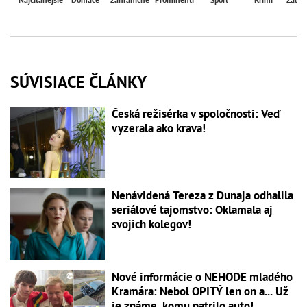
SÚVISIACE ČLÁNKY
Česká režisérka v spoločnosti: Veď
vyzerala ako krava!
Nenávidená Tereza z Dunaja odhalila
seriálové tajomstvo: Oklamala aj
svojich kolegov!
Nové informácie o NEHODE mladého
Kramára: Nebol OPITÝ len on a... Už
je známe, komu patrilo auto!