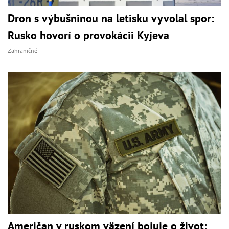
Dron s výbušninou na letisku vyvolal spor:
Rusko hovorí o provokácii Kyjeva
Zahraničné
Američan v ruskom väzení bojuje o život: