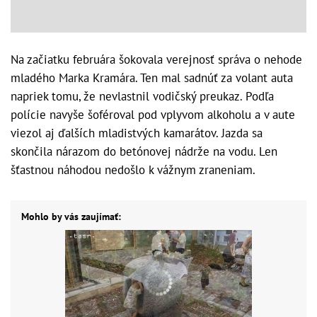
Na začiatku februára šokovala verejnosť správa o nehode
mladého Marka Kramára. Ten mal sadnúť za volant auta
napriek tomu, že nevlastnil vodičský preukaz. Podľa
polície navyše šoféroval pod vplyvom alkoholu a v aute
viezol aj ďalších mladistvých kamarátov. Jazda sa
skončila nárazom do betónovej nádrže na vodu. Len
šťastnou náhodou nedošlo k vážnym zraneniam.
Mohlo by vás zaujímať: