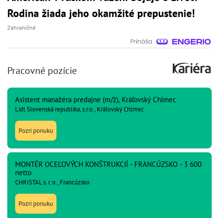
Rodina žiada jeho okamžité prepustenie!
Zahraničné
Pracovné pozície
Asistent manažéra predajne (m/ž), Kráľovský Chlmec
Lidl Slovenská republika, s.r.o., Kráľovský Chlmec
Pozri ponuku
MONTÉR OCEĽOVÝCH KONŠTRUKCIÍ - FRANCÚZSKO - 3 600
netto
CHRISTAL s. r. o., Francúzsko
Pozri ponuku