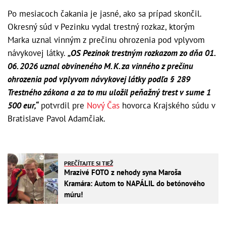
Po mesiacoch čakania je jasné, ako sa prípad skončil.
Okresný súd v Pezinku vydal trestný rozkaz, ktorým
Marka uznal vinným z prečinu ohrozenia pod vplyvom
návykovej látky.
„OS Pezinok trestným rozkazom zo dňa 01.
06. 2026 uznal obvineného M. K. za vinného z prečinu
ohrozenia pod vplyvom návykovej látky podľa § 289
Trestného zákona a za to mu uložil peňažný trest v sume 1
500 eur,“
potvrdil pre
Nový Čas
hovorca Krajského súdu v
Bratislave Pavol Adamčiak.
PREČÍTAJTE SI TIEŽ
Mrazivé FOTO z nehody syna Maroša
Kramára: Autom to NAPÁLIL do betónového
múru!