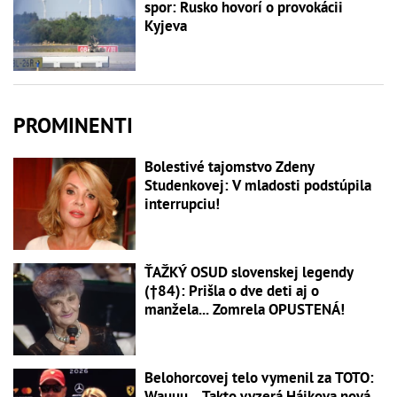
spor: Rusko hovorí o provokácii
Kyjeva
PROMINENTI
Bolestivé tajomstvo Zdeny
Studenkovej: V mladosti podstúpila
interrupciu!
ŤAŽKÝ OSUD slovenskej legendy
(†84): Prišla o dve deti aj o
manžela... Zomrela OPUSTENÁ!
Belohorcovej telo vymenil za TOTO:
Wauuu... Takto vyzerá Hájkova nová