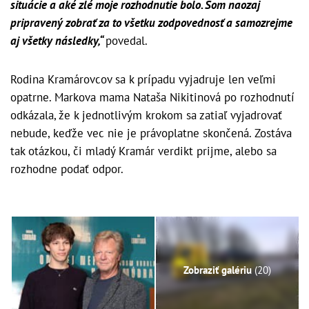
situácie a aké zlé moje rozhodnutie bolo. Som naozaj
pripravený zobrať za to všetku zodpovednosť a samozrejme
aj všetky následky,“
povedal.
Rodina Kramárovcov sa k prípadu vyjadruje len veľmi
opatrne. Markova mama Nataša Nikitinová po rozhodnutí
odkázala, že k jednotlivým krokom sa zatiaľ vyjadrovať
nebude, keďže vec nie je právoplatne skončená. Zostáva
tak otázkou, či mladý Kramár verdikt prijme, alebo sa
rozhodne podať odpor.
Zobraziť galériu
(20)