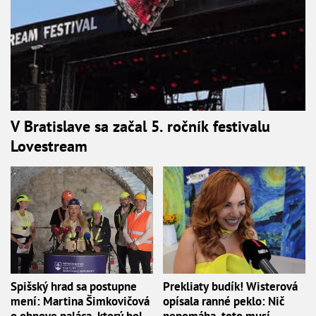
V Bratislave sa začal 5. ročník festivalu
Lovestream
Spišský hrad sa postupne
Prekliaty budík! Wisterová
mení: Martina Šimkovičová
opísala ranné peklo: Nič
o obnove paláca, ktorý bol
nepomáha, toto musí