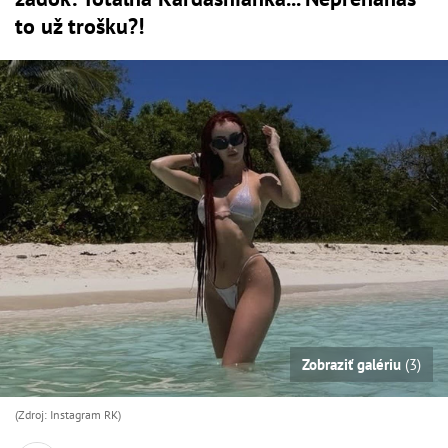
to už trošku?!
Zobraziť galériu
(3)
(Zdroj: Instagram RK)