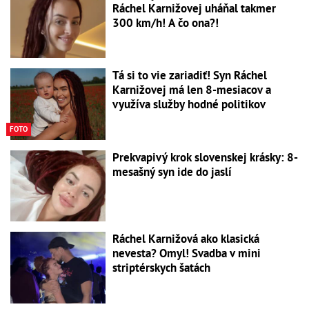
Ráchel Karnižovej uháňal takmer
300 km/h! A čo ona?!
Tá si to vie zariadiť! Syn Ráchel
Karnižovej má len 8-mesiacov a
využíva služby hodné politikov
FOTO
Prekvapivý krok slovenskej krásky: 8-
mesašný syn ide do jaslí
Ráchel Karnižová ako klasická
nevesta? Omyl! Svadba v mini
striptérskych šatách