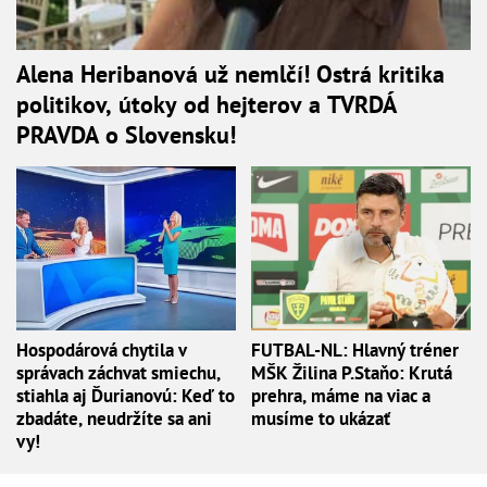
Alena Heribanová už nemlčí! Ostrá kritika
politikov, útoky od hejterov a TVRDÁ
PRAVDA o Slovensku!
Hospodárová chytila v
FUTBAL-NL: Hlavný tréner
správach záchvat smiechu,
MŠK Žilina P.Staňo: Krutá
stiahla aj Ďurianovú: Keď to
prehra, máme na viac a
zbadáte, neudržíte sa ani
musíme to ukázať
vy!