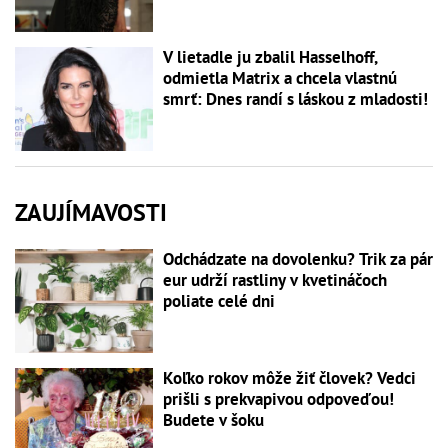
V lietadle ju zbalil Hasselhoff,
odmietla Matrix a chcela vlastnú
smrť: Dnes randí s láskou z mladosti!
ZAUJÍMAVOSTI
Odchádzate na dovolenku? Trik za pár
eur udrží rastliny v kvetináčoch
poliate celé dni
Koľko rokov môže žiť človek? Vedci
prišli s prekvapivou odpoveďou!
Budete v šoku