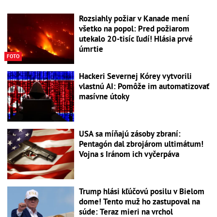
Rozsiahly požiar v Kanade mení
všetko na popol: Pred požiarom
utekalo 20-tisíc ľudí! Hlásia prvé
úmrtie
FOTO
Hackeri Severnej Kórey vytvorili
vlastnú AI: Pomôže im automatizovať
masívne útoky
USA sa míňajú zásoby zbraní:
Pentagón dal zbrojárom ultimátum!
Vojna s Iránom ich vyčerpáva
Trump hlási kľúčovú posilu v Bielom
dome! Tento muž ho zastupoval na
súde: Teraz mieri na vrchol