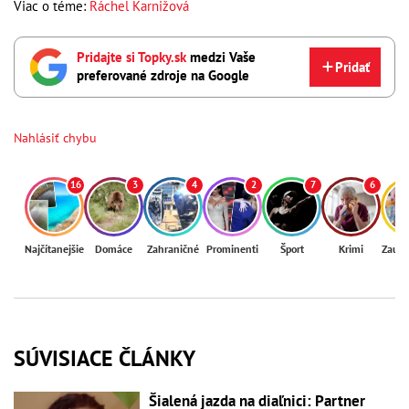
Viac o téme:
Ráchel Karnižová
Pridajte si Topky.sk
medzi Vaše
Pridať
preferované zdroje na Google
Nahlásiť chybu
16
3
4
2
7
6
Najčítanejšie
Domáce
Zahraničné
Prominenti
Šport
Krimi
Zaují
SÚVISIACE ČLÁNKY
Šialená jazda na diaľnici: Partner