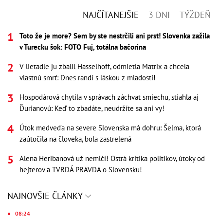
NAJČÍTANEJŠIE
3 DNI
TÝŽDEŇ
Toto že je more? Sem by ste nestrčili ani prst! Slovenka zažila
v Turecku šok: FOTO Fuj, totálna bačorina
V lietadle ju zbalil Hasselhoff, odmietla Matrix a chcela
vlastnú smrť: Dnes randí s láskou z mladosti!
Hospodárová chytila v správach záchvat smiechu, stiahla aj
Ďurianovú: Keď to zbadáte, neudržíte sa ani vy!
Útok medveďa na severe Slovenska má dohru: Šelma, ktorá
zaútočila na človeka, bola zastrelená
Alena Heribanová už nemlčí! Ostrá kritika politikov, útoky od
hejterov a TVRDÁ PRAVDA o Slovensku!
NAJNOVŠIE ČLÁNKY
08:24