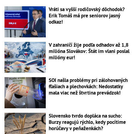
Vráti sa vyšší rodičovský dôchodok?
Erik Tomáš má pre seniorov jasný
odkaz!
V zahraničí žije podľa odhadov až 1,8
milióna Slovákov: Štát im vlani poslal
milióny eur!
SOI našla problémy pri zálohovaných
fľašiach a plechovkách: Nedostatky
mala viac než štvrtina prevádzok!
Slovensko tvrdo dopláca na sucho:
Burzy reagujú rýchlo, kedy pocítime
horúčavy v peňaženkách?