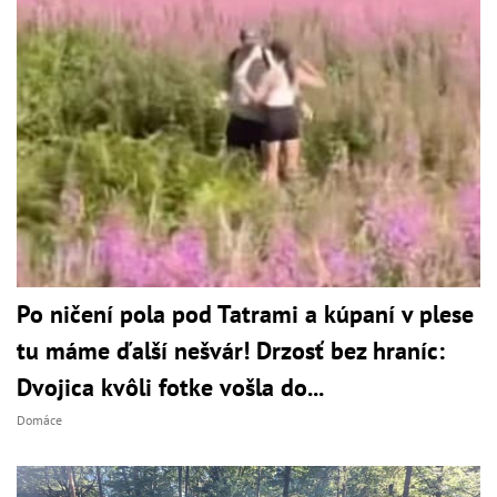
Po ničení pola pod Tatrami a kúpaní v plese
tu máme ďalší nešvár! Drzosť bez hraníc:
Dvojica kvôli fotke vošla do...
Domáce