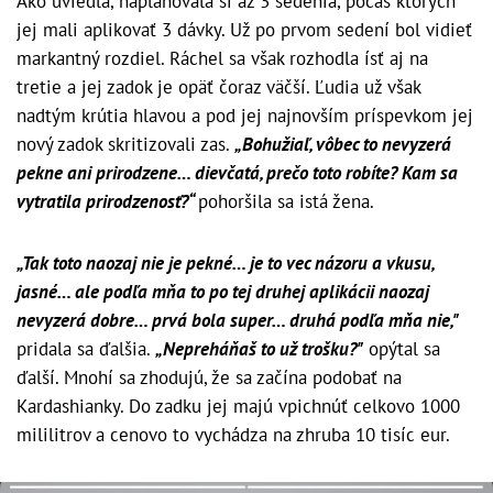
Ako uviedla, naplánovala si až 3 sedenia, počas ktorých
jej mali aplikovať 3 dávky. Už po prvom sedení bol vidieť
markantný rozdiel. Ráchel sa však rozhodla ísť aj na
tretie a jej zadok je opäť čoraz väčší. Ľudia už však
nadtým krútia hlavou a pod jej najnovším príspevkom jej
nový zadok skritizovali zas.
„Bohužiaľ, vôbec to nevyzerá
pekne ani prirodzene… dievčatá, prečo toto robíte? Kam sa
vytratila prirodzenosť?“
pohoršila sa istá žena.
„Tak toto naozaj nie je pekné… je to vec názoru a vkusu,
jasné… ale podľa mňa to po tej druhej aplikácii naozaj
nevyzerá dobre… prvá bola super… druhá podľa mňa nie,"
pridala sa ďalšia.
„Nepreháňaš to už trošku?"
opýtal sa
ďalší. Mnohí sa zhodujú, že sa začína podobať na
Kardashianky. Do zadku jej majú vpichnúť celkovo 1000
mililitrov a cenovo to vychádza na zhruba 10 tisíc eur.