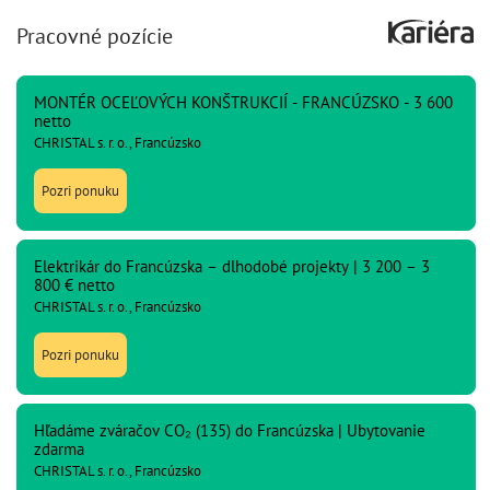
Pracovné pozície
MONTÉR OCEĽOVÝCH KONŠTRUKCIÍ - FRANCÚZSKO - 3 600
netto
CHRISTAL s. r. o., Francúzsko
Pozri ponuku
Elektrikár do Francúzska – dlhodobé projekty | 3 200 – 3
800 € netto
CHRISTAL s. r. o., Francúzsko
Pozri ponuku
Hľadáme zváračov CO₂ (135) do Francúzska | Ubytovanie
zdarma
CHRISTAL s. r. o., Francúzsko