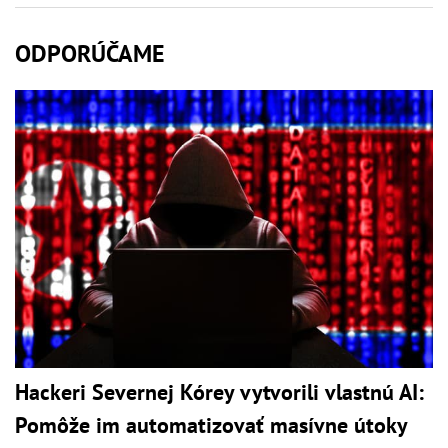
ODPORÚČAME
Hackeri Severnej Kórey vytvorili vlastnú AI:
Pomôže im automatizovať masívne útoky