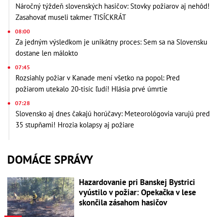
Náročný týždeň slovenských hasičov: Stovky požiarov aj nehôd!
Zasahovať museli takmer TISÍCKRÁT
08:00
Za jedným výsledkom je unikátny proces: Sem sa na Slovensku
dostane len málokto
07:45
Rozsiahly požiar v Kanade mení všetko na popol: Pred
požiarom utekalo 20-tisíc ľudí! Hlásia prvé úmrtie
07:28
Slovensko aj dnes čakajú horúčavy: Meteorológovia varujú pred
35 stupňami! Hrozia kolapsy aj požiare
DOMÁCE SPRÁVY
Hazardovanie pri Banskej Bystrici
vyústilo v požiar: Opekačka v lese
skončila zásahom hasičov