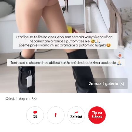
Zobraziť galériu
(3)
(Zdroj: Instagram RK)
Tip na
35
Zdieľať
článok