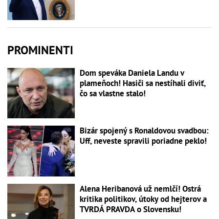
PROMINENTI
Dom speváka Daniela Landu v
plameňoch! Hasiči sa nestíhali diviť,
čo sa vlastne stalo!
Bizár spojený s Ronaldovou svadbou:
Uff, neveste spravili poriadne peklo!
Alena Heribanová už nemlčí! Ostrá
kritika politikov, útoky od hejterov a
TVRDÁ PRAVDA o Slovensku!