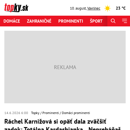
23 °C
10. august
,
Vavrinec
DOMÁCE
ZAHRANIČNÉ
PROMINENTI
ŠPORT
ZAUJÍMAV
14.6.2026 6:00
Topky
Prominenti
Domáci prominenti
Ráchel Karnižová si opäť dala zväčšiť
zadok: Totálna Kardashianka... Nepreháňaš