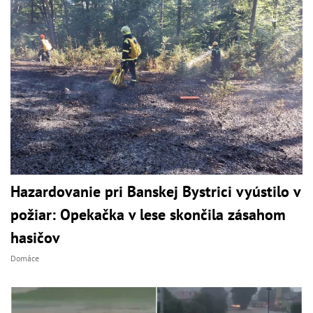
Hazardovanie pri Banskej Bystrici vyústilo v
požiar: Opekačka v lese skončila zásahom
hasičov
Domáce