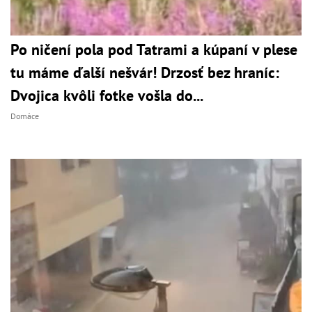
Po ničení pola pod Tatrami a kúpaní v plese
tu máme ďalší nešvár! Drzosť bez hraníc:
Dvojica kvôli fotke vošla do...
Domáce