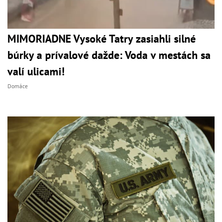
MIMORIADNE Vysoké Tatry zasiahli silné
búrky a prívalové dažde: Voda v mestách sa
valí ulicami!
Domáce