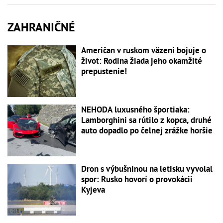
ZAHRANIČNÉ
Američan v ruskom väzení bojuje o
život: Rodina žiada jeho okamžité
prepustenie!
NEHODA luxusného športiaka:
Lamborghini sa rútilo z kopca, druhé
auto dopadlo po čelnej zrážke horšie
Dron s výbušninou na letisku vyvolal
spor: Rusko hovorí o provokácii
Kyjeva