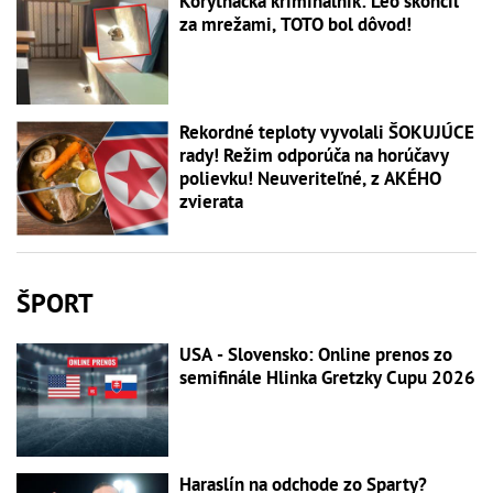
Korytnačka kriminálnik: Leo skončil
za mrežami, TOTO bol dôvod!
Rekordné teploty vyvolali ŠOKUJÚCE
rady! Režim odporúča na horúčavy
polievku! Neuveriteľné, z AKÉHO
zvierata
ŠPORT
USA - Slovensko: Online prenos zo
semifinále Hlinka Gretzky Cupu 2026
Haraslín na odchode zo Sparty?