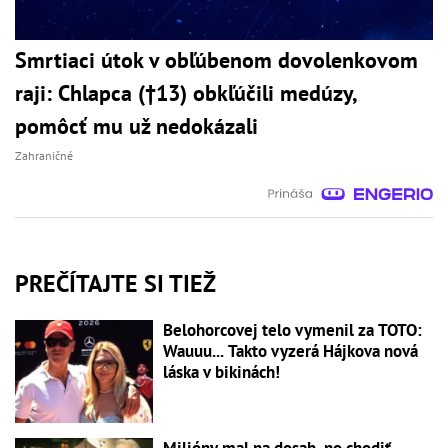
Smrtiaci útok v obľúbenom dovolenkovom
raji: Chlapca (†13) obkľúčili medúzy,
pomôcť mu už nedokázali
Zahraničné
PREČÍTAJTE SI TIEŽ
Belohorcovej telo vymenil za TOTO:
Wauuu... Takto vyzerá Hájkova nová
láska v bikinách!