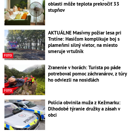
oblasti môže teplota prekročiť 33
stupňov
AKTUÁLNE Masívny požiar lesa pri
Trstíne: Hasičom komplikuje boj s
plameňmi silný vietor, na miesto
smeruje vrtuľník
FOTO
Zranenie v horách: Turista po páde
potreboval pomoc záchranárov, z túry
ho odviezli na nosidlách
FOTO
Polícia obvinila muža z Kežmarku:
Dlhodobé týranie družky a zásah v
obci