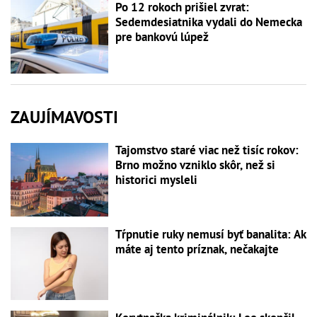
Po 12 rokoch prišiel zvrat:
Sedemdesiatnika vydali do Nemecka
pre bankovú lúpež
ZAUJÍMAVOSTI
Tajomstvo staré viac než tisíc rokov:
Brno možno vzniklo skôr, než si
historici mysleli
Tŕpnutie ruky nemusí byť banalita: Ak
máte aj tento príznak, nečakajte