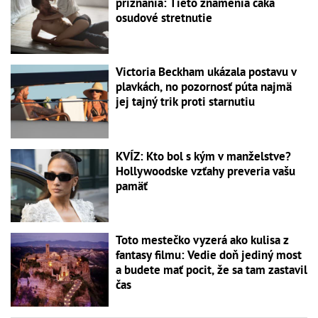
priznania: Tieto znamenia čaká
osudové stretnutie
Victoria Beckham ukázala postavu v
plavkách, no pozornosť púta najmä
jej tajný trik proti starnutiu
KVÍZ: Kto bol s kým v manželstve?
Hollywoodske vzťahy preveria vašu
pamäť
Toto mestečko vyzerá ako kulisa z
fantasy filmu: Vedie doň jediný most
a budete mať pocit, že sa tam zastavil
čas