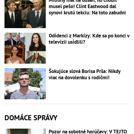
Milióny mal na dosah, no chodiť
musel pešo! Clint Eastwood dal
synovi krutú lekciu: Na toto zabudni
Odídenci z Markízy: Kde sa po konci v
televízii usídlili?
Šokujúce slová Borisa Prša: Nikdy
viac na dovolenku s rodičmi!
DOMÁCE SPRÁVY
Pozor na sobotné horúčavy: V TEJTO