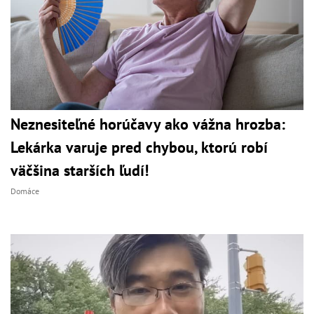
Neznesiteľné horúčavy ako vážna hrozba:
Lekárka varuje pred chybou, ktorú robí
väčšina starších ľudí!
Domáce