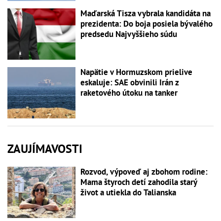
Maďarská Tisza vybrala kandidáta na
prezidenta: Do boja posiela bývalého
predsedu Najvyššieho súdu
Napätie v Hormuzskom prielive
eskaluje: SAE obvinili Irán z
raketového útoku na tanker
ZAUJÍMAVOSTI
Rozvod, výpoveď aj zbohom rodine:
Mama štyroch detí zahodila starý
život a utiekla do Talianska