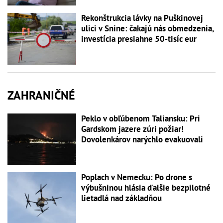
Rekonštrukcia lávky na Puškinovej
ulici v Snine: čakajú nás obmedzenia,
investícia presiahne 50-tisíc eur
ZAHRANIČNÉ
Peklo v obľúbenom Taliansku: Pri
Gardskom jazere zúri požiar!
Dovolenkárov narýchlo evakuovali
Poplach v Nemecku: Po drone s
výbušninou hlásia ďalšie bezpilotné
lietadlá nad základňou