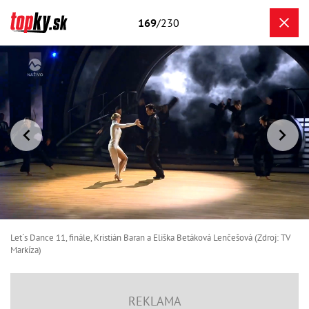
169
/230
Let´s Dance 11, finále, Kristián Baran a Eliška Betáková Lenčešová (Zdroj: TV
Markíza)