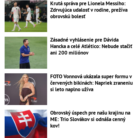
Krutá správa pre Lionela Messiho:
Zdrvujúca udalosť v rodine, prežíva
obrovskú bolesť
Zásadné vyhlásenie pre Dávida
Hancka a celé Atlético: Nebude stačiť
ani 200 miliónov
FOTO Vonnová ukázala super formu v
červených bikinách: Napriek zraneniu
si leto naplno užíva
Obrovský úspech pre našu krajinu na
ME: Trio Slovákov si odnáša cenný
kov!