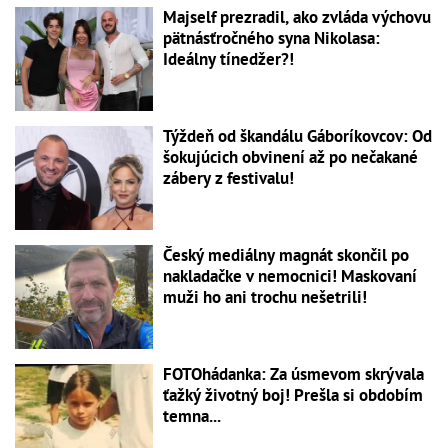
Majself prezradil, ako zvláda výchovu
pätnásťročného syna Nikolasa:
Ideálny tínedžer?!
Týždeň od škandálu Gáboríkovcov: Od
šokujúcich obvinení až po nečakané
zábery z festivalu!
Český mediálny magnát skončil po
nakladačke v nemocnici! Maskovaní
muži ho ani trochu nešetrili!
FOTOhádanka: Za úsmevom skrývala
ťažký životný boj! Prešla si obdobím
temna...