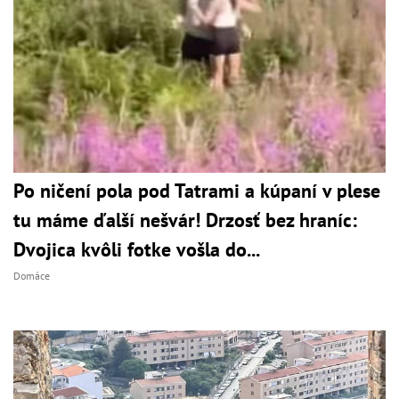
Po ničení pola pod Tatrami a kúpaní v plese
tu máme ďalší nešvár! Drzosť bez hraníc:
Dvojica kvôli fotke vošla do...
Domáce