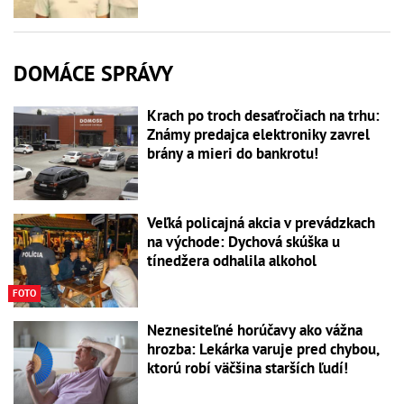
DOMÁCE SPRÁVY
Krach po troch desaťročiach na trhu:
Známy predajca elektroniky zavrel
brány a mieri do bankrotu!
Veľká policajná akcia v prevádzkach
na východe: Dychová skúška u
tínedžera odhalila alkohol
FOTO
Neznesiteľné horúčavy ako vážna
hrozba: Lekárka varuje pred chybou,
ktorú robí väčšina starších ľudí!