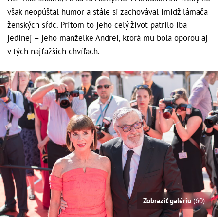
však neopúšťal humor a stále si zachovával imidž lámača
ženských sŕdc. Pritom to jeho celý život patrilo iba
jedinej – jeho manželke Andrei, ktorá mu bola oporou aj
v tých najťažších chvíľach.
Zobraziť galériu
(60)