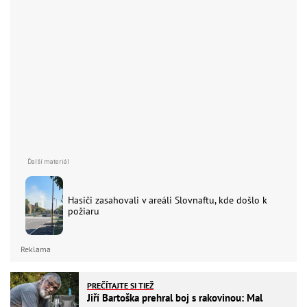
Hasiči zasahovali v areáli Slovnaftu, kde došlo k
požiaru
Reklama
PREČÍTAJTE SI TIEŽ
Jiří Bartoška prehral boj s rakovinou: Mal