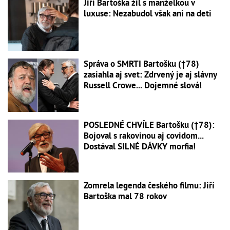
Jiří Bartoška žil s manželkou v
luxuse: Nezabudol však ani na deti
Správa o SMRTI Bartošku (†78)
zasiahla aj svet: Zdrvený je aj slávny
Russell Crowe... Dojemné slová!
POSLEDNÉ CHVÍLE Bartošku (†78):
Bojoval s rakovinou aj covidom...
Dostával SILNÉ DÁVKY morfia!
Zomrela legenda českého filmu: Jiří
Bartoška mal 78 rokov