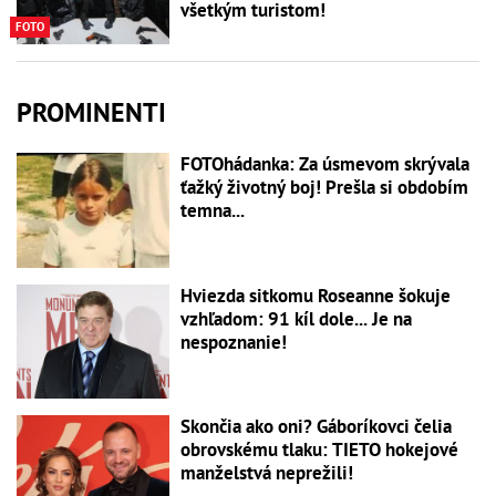
všetkým turistom!
FOTO
PROMINENTI
FOTOhádanka: Za úsmevom skrývala
ťažký životný boj! Prešla si obdobím
temna...
Hviezda sitkomu Roseanne šokuje
vzhľadom: 91 kíl dole... Je na
nespoznanie!
Skončia ako oni? Gáboríkovci čelia
obrovskému tlaku: TIETO hokejové
manželstvá neprežili!