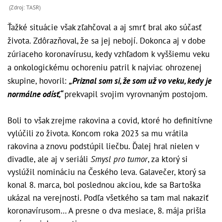
(Zdroj: TASR)
Ťažké situácie však zľahčoval a aj smrť bral ako súčasť
života. Zdôrazňoval, že sa jej nebojí. Dokonca aj v dobe
zúriaceho koronavírusu, kedy vzhľadom k vyššiemu veku
a onkologickému ochoreniu patril k najviac ohrozenej
skupine, hovoril:
„Priznal som si, že som už vo veku, kedy je
normálne odísť,“
prekvapil svojim vyrovnaným postojom.
Boli to však zrejme rakovina a covid, ktoré ho definitívne
vylúčili zo života. Koncom roka 2023 sa mu vrátila
rakovina a znovu podstúpil liečbu. Ďalej hral nielen v
divadle, ale aj v seriáli
Smysl pro tumor
, za ktorý si
vyslúžil nomináciu na Českého leva. Galavečer, ktorý sa
konal 8. marca, bol poslednou akciou, kde sa Bartoška
ukázal na verejnosti. Podľa všetkého sa tam mal nakaziť
koronavírusom… A presne o dva mesiace, 8. mája prišla