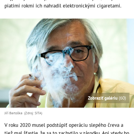
piatimi rokmi ich nahradil elektronickými cigaretami.
Zobraziť galériu
(60)
Jiří Bartoška (Zdroj: SITA)
V roku 2020 musel podstúpiť operáciu slepého čreva a
tiež mal šťastie, že sa to zachytilo v zárodku. Ani vtedy ho