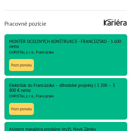
Pracovné pozície
MONTÉR OCEĽOVÝCH KONŠTRUKCIÍ - FRANCÚZSKO - 3 600
netto
CHRISTAL s. r. o., Francúzsko
Pozri ponuku
Elektrikár do Francúzska – dlhodobé projekty | 3 200 – 3
800 € netto
CHRISTAL s. r. o., Francúzsko
Pozri ponuku
Asistent manažéra predajne (m/ž), Nové Zámky