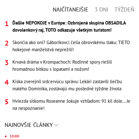
NAJČÍTANEJŠIE
3 DNI
TÝŽDEŇ
Ďalšie NEPOKOJE v Európe: Ozbrojená skupina OBSADILA
dovolenkový raj, TOTO odkazuje všetkým turistom!
Skončia ako oni? Gáboríkovci čelia obrovskému tlaku: TIETO
hokejové manželstvá neprežili!
Krvavá dráma v Krompachoch: Rodinné spory riešili
hromadnou bitkou s lopatami a nožom!
Kiska zverejnil srdcervúcu správu: Lekári zastavili liečbu
malého Dominika, zostávajú mu posledné týždne života
Hviezda sitkomu Roseanne šokuje vzhľadom: 91 kíl dole... Je
na nespoznanie!
NAJNOVŠIE ČLÁNKY
10:00