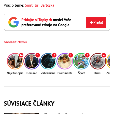
Viac o téme:
Smrť
,
Jiří Bartoška
Pridajte si Topky.sk
medzi Vaše
Pridať
preferované zdroje na Google
Nahlásiť chybu
16
3
2
2
7
4
Najčítanejšie
Domáce
Zahraničné
Prominenti
Šport
Krimi
Zaují
SÚVISIACE ČLÁNKY