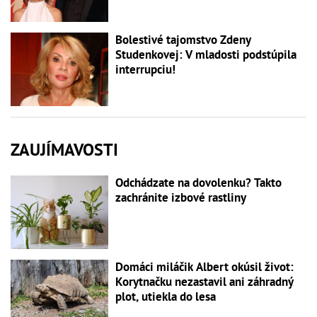
Bolestivé tajomstvo Zdeny
Studenkovej: V mladosti podstúpila
interrupciu!
ZAUJÍMAVOSTI
Odchádzate na dovolenku? Takto
zachránite izbové rastliny
Domáci miláčik Albert okúsil život:
Korytnačku nezastavil ani záhradný
plot, utiekla do lesa