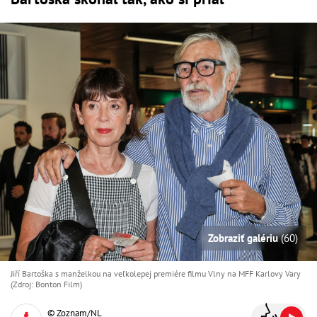
Zobraziť galériu
(60)
Jiří Bartoška s manželkou na veľkolepej premiére filmu Vlny na MFF Karlovy Vary
(Zdroj: Bonton Film)
© Zoznam/NL