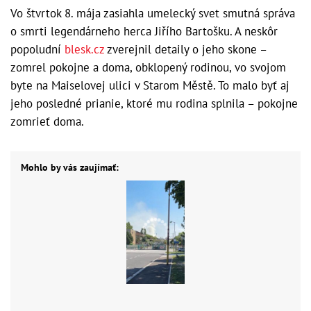
Vo štvrtok 8. mája zasiahla umelecký svet smutná správa
o smrti legendárneho herca Jiřího Bartošku. A neskôr
popoludní
blesk.cz
zverejnil detaily o jeho skone –
zomrel pokojne a doma, obklopený rodinou, vo svojom
byte na Maiselovej ulici v Starom Městě. To malo byť aj
jeho posledné prianie, ktoré mu rodina splnila – pokojne
zomrieť doma.
Mohlo by vás zaujímať: