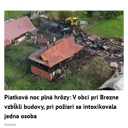
Piatková noc plná hrôzy: V obci pri Brezne
vzbĺkli budovy, pri požiari sa intoxikovala
jedna osoba
Domáce