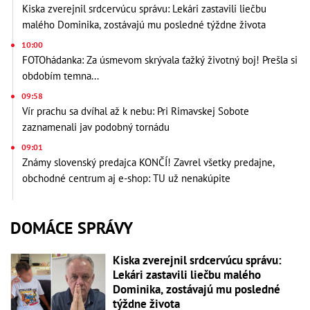
Kiska zverejnil srdcervúcu správu: Lekári zastavili liečbu
malého Dominika, zostávajú mu posledné týždne života
10:00
FOTOhádanka: Za úsmevom skrývala ťažký životný boj! Prešla si
obdobím temna...
09:58
Vír prachu sa dvíhal až k nebu: Pri Rimavskej Sobote
zaznamenali jav podobný tornádu
09:01
Známy slovenský predajca KONČÍ! Zavrel všetky predajne,
obchodné centrum aj e-shop: TU už nenakúpite
DOMÁCE SPRÁVY
Kiska zverejnil srdcervúcu správu:
Lekári zastavili liečbu malého
Dominika, zostávajú mu posledné
týždne života