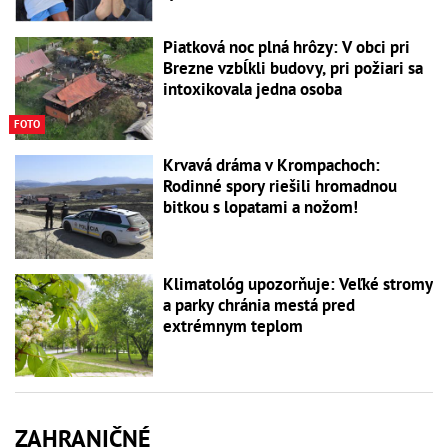
Piatková noc plná hrôzy: V obci pri
Brezne vzbĺkli budovy, pri požiari sa
intoxikovala jedna osoba
FOTO
Krvavá dráma v Krompachoch:
Rodinné spory riešili hromadnou
bitkou s lopatami a nožom!
Klimatológ upozorňuje: Veľké stromy
a parky chránia mestá pred
extrémnym teplom
ZAHRANIČNÉ