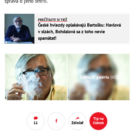
správa o jeho smrti.
PREČÍTAJTE SI TIEŽ
České hviezdy oplakávajú Bartošku: Havlová
v slzách, Bohdalová sa z toho nevie
spamätať!
Zobraziť galériu
(60)
Tip na
11
Zdieľať
článok