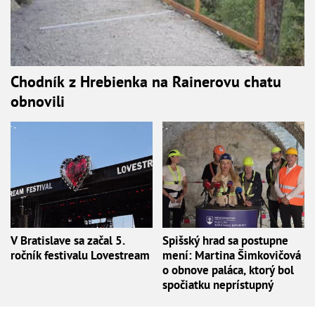
Chodník z Hrebienka na Rainerovu chatu
obnovili
V Bratislave sa začal 5.
Spišský hrad sa postupne
ročník festivalu Lovestream
mení: Martina Šimkovičová
o obnove paláca, ktorý bol
spočiatku neprístupný