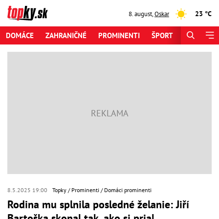
23 °C
8. august
,
Oskar
DOMÁCE
ZAHRANIČNÉ
PROMINENTI
ŠPORT
ZAUJÍMAV
8.5.2025 19:00
Topky
Prominenti
Domáci prominenti
Rodina mu splnila posledné želanie: Jiří
Bartoška skonal tak, ako si prial