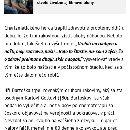
skvelé životné aj filmové úlohy
Charizmatického herca trápili zdravotné problémy dlhšiu
dobu. To, že trpí rakovinou, zistil akoby náhodou. Nebolo
mu dobre, tak išiel na vyšetrenie.
„Urobili mi röntgen a
našli, moji radcovia, našli... Bolo to šťastie, nie som z tých, čo
o zdraví prehnane dbajú, skôr naopak,“
vysvetľovať vtedy s
tým, že to bolo našťastie v počiatočnom štádiu, keď sa s
tým ešte dalo niečo robiť.
Jiří Bartoška trpel rovnakým druhom rakoviny, aký sa stal
osudným Karlovi Gottovi (†80). Bartoškovi sa však
podarilo vyliečiť a aj bez vlasov po chemoterapii sa
čoskoro objavoval na verejnosti a pokračoval v práci.
Nevzdal sa ani svojho najväčšieho zlozvyku – cigariet.
Najprv fajčil menej, nie 80 denne ako zvykol, ale pred