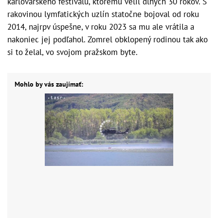
karlovarského festivalu, ktorému velil dlhých 30 rokov. S
rakovinou lymfatických uzlín statočne bojoval od roku
2014, najrpv úspešne, v roku 2023 sa mu ale vrátila a
nakoniec jej podľahol. Zomrel obklopený rodinou tak ako
si to želal, vo svojom pražskom byte.
Mohlo by vás zaujímať: