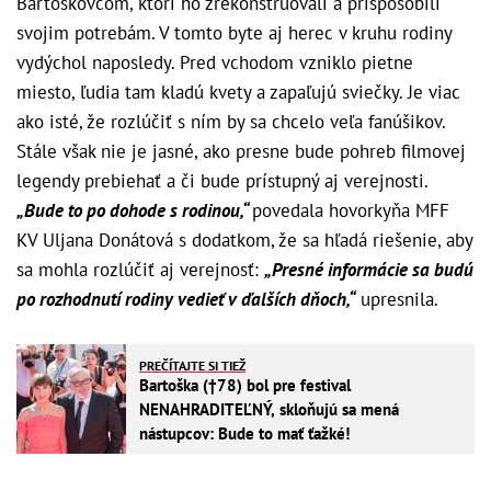
Bartoškovcom, ktorí ho zrekonštruovali a prispôsobili
svojim potrebám. V tomto byte aj herec v kruhu rodiny
vydýchol naposledy. Pred vchodom vzniklo pietne
miesto, ľudia tam kladú kvety a zapaľujú sviečky. Je viac
ako isté, že rozlúčiť s ním by sa chcelo veľa fanúšikov.
Stále však nie je jasné, ako presne bude pohreb filmovej
legendy prebiehať a či bude prístupný aj verejnosti.
„Bude to po dohode s rodinou,“
povedala hovorkyňa MFF
KV Uljana Donátová s dodatkom, že sa hľadá riešenie, aby
sa mohla rozlúčiť aj verejnosť:
„Presné informácie sa budú
po rozhodnutí rodiny vedieť v ďalších dňoch,“
upresnila.
PREČÍTAJTE SI TIEŽ
Bartoška (†78) bol pre festival
NENAHRADITEĽNÝ, skloňujú sa mená
nástupcov: Bude to mať ťažké!