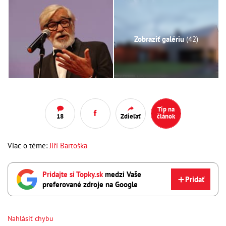
Zobraziť galériu
(42)
Tip na
18
Zdieľať
článok
Viac o téme:
Jiří Bartoška
Pridajte si Topky.sk
medzi Vaše
Pridať
preferované zdroje na Google
Nahlásiť chybu