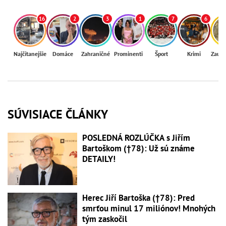
16
2
3
1
7
6
Najčítanejšie
Domáce
Zahraničné
Prominenti
Šport
Krimi
Zaují
SÚVISIACE ČLÁNKY
POSLEDNÁ ROZLÚČKA s Jiřím
Bartoškom (†78): Už sú známe
DETAILY!
Herec Jiří Bartoška (†78): Pred
smrťou minul 17 miliónov! Mnohých
tým zaskočil