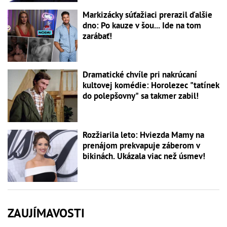
Markizácky súťažiaci prerazil ďalšie
dno: Po kauze v šou... Ide na tom
zarábať!
Dramatické chvíle pri nakrúcaní
kultovej komédie: Horolezec "tatínek
do polepšovny" sa takmer zabil!
Rozžiarila leto: Hviezda Mamy na
prenájom prekvapuje záberom v
bikinách. Ukázala viac než úsmev!
ZAUJÍMAVOSTI