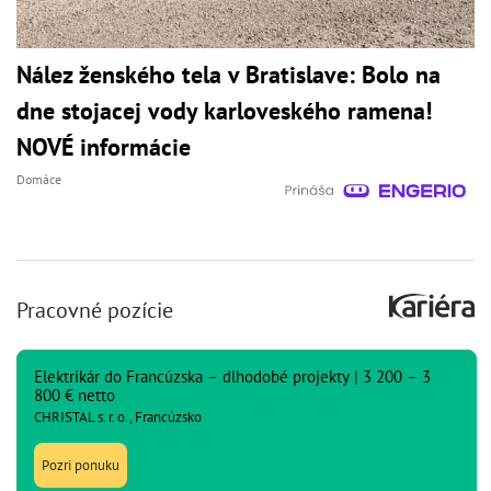
Nález ženského tela v Bratislave: Bolo na
dne stojacej vody karloveského ramena!
NOVÉ informácie
Domáce
Pracovné pozície
Elektrikár do Francúzska – dlhodobé projekty | 3 200 – 3
800 € netto
CHRISTAL s. r. o., Francúzsko
Pozri ponuku