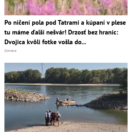
Po ničení pola pod Tatrami a kúpaní v plese
tu máme ďalší nešvár! Drzosť bez hraníc:
Dvojica kvôli fotke vošla do...
Domáce