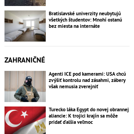
Bratislavské univerzity neubytujú
všetkých študentov: Mnohí ostanú
bez miesta na internáte
ZAHRANIČNÉ
Agenti ICE pod kamerami: USA chcú
zvýšiť kontrolu nad zásahmi, zábery
však nemusia zverejniť
Turecko láka Egypt do novej obrannej
aliancie: K trojici krajín sa môže
pridať ďalšia veľmoc