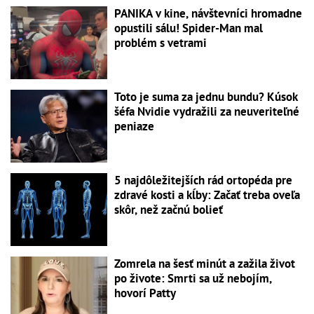
PANIKA v kine, návštevníci hromadne
opustili sálu! Spider-Man mal
problém s vetrami
Toto je suma za jednu bundu? Kúsok
šéfa Nvidie vydražili za neuveriteľné
peniaze
5 najdôležitejších rád ortopéda pre
zdravé kosti a kĺby: Začať treba oveľa
skôr, než začnú bolieť
Zomrela na šesť minút a zažila život
po živote: Smrti sa už nebojím,
hovorí Patty