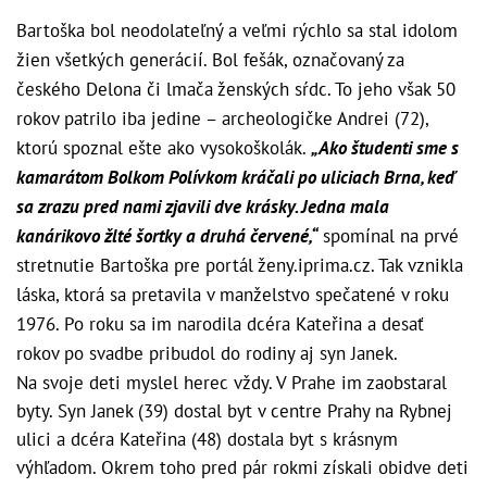
Bartoška bol neodolateľný a veľmi rýchlo sa stal idolom
žien všetkých generácií. Bol fešák, označovaný za
českého Delona či lmača ženských sŕdc. To jeho však 50
rokov patrilo iba jedine – archeologičke Andrei (72),
ktorú spoznal ešte ako vysokoškolák.
„Ako študenti sme s
kamarátom Bolkom Polívkom kráčali po uliciach Brna, keď
sa zrazu pred nami zjavili dve krásky. Jedna mala
kanárikovo žlté šortky a druhá červené,“
spomínal na prvé
stretnutie Bartoška pre portál
ženy.iprima.cz
. Tak vznikla
láska, ktorá sa pretavila v manželstvo spečatené v roku
1976. Po roku sa im narodila dcéra Kateřina a desať
rokov po svadbe pribudol do rodiny aj syn Janek.
Na svoje deti myslel herec vždy. V Prahe im zaobstaral
byty. Syn Janek (39) dostal byt v centre Prahy na Rybnej
ulici a dcéra Kateřina (48) dostala byt s krásnym
výhľadom. Okrem toho pred pár rokmi získali obidve deti