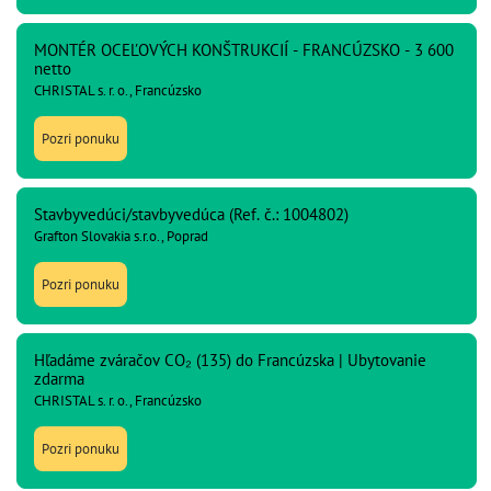
MONTÉR OCEĽOVÝCH KONŠTRUKCIÍ - FRANCÚZSKO - 3 600
netto
CHRISTAL s. r. o., Francúzsko
Pozri ponuku
Stavbyvedúci/stavbyvedúca (Ref. č.: 1004802)
Grafton Slovakia s.r.o., Poprad
Pozri ponuku
Hľadáme zváračov CO₂ (135) do Francúzska | Ubytovanie
zdarma
CHRISTAL s. r. o., Francúzsko
Pozri ponuku