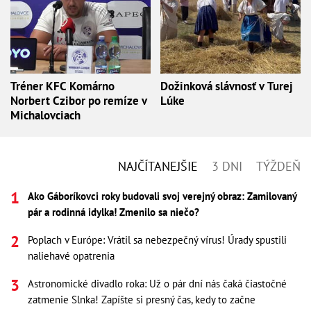
Tréner KFC Komárno
Dožinková slávnosť v Turej
Norbert Czibor po remíze v
Lúke
Michalovciach
NAJČÍTANEJŠIE
3 DNI
TÝŽDEŇ
Ako Gáboríkovci roky budovali svoj verejný obraz: Zamilovaný
pár a rodinná idylka! Zmenilo sa niečo?
Poplach v Európe: Vrátil sa nebezpečný vírus! Úrady spustili
naliehavé opatrenia
Astronomické divadlo roka: Už o pár dní nás čaká čiastočné
zatmenie Slnka! Zapíšte si presný čas, kedy to začne