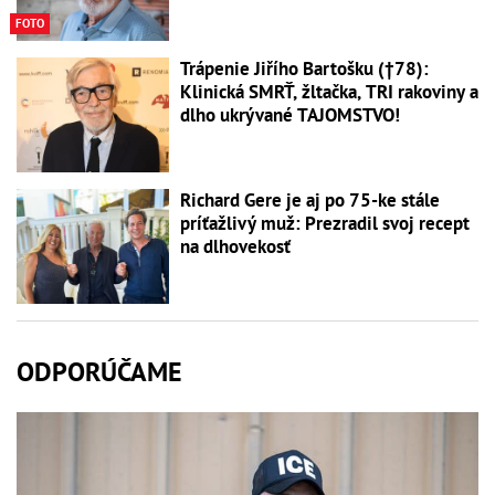
FOTO
Trápenie Jiřího Bartošku (†78):
Klinická SMRŤ, žltačka, TRI rakoviny a
dlho ukrývané TAJOMSTVO!
Richard Gere je aj po 75-ke stále
príťažlivý muž: Prezradil svoj recept
na dlhovekosť
ODPORÚČAME