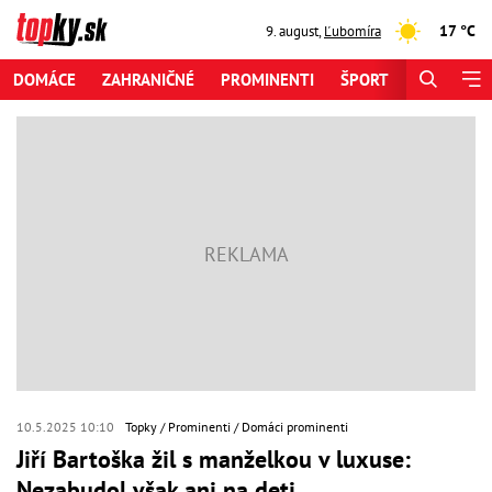
17 °C
9. august
,
Ľubomíra
DOMÁCE
ZAHRANIČNÉ
PROMINENTI
ŠPORT
ZAUJÍMAV
10.5.2025 10:10
Topky
Prominenti
Domáci prominenti
Jiří Bartoška žil s manželkou v luxuse:
Nezabudol však ani na deti