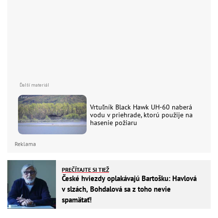
Vrtuľník Black Hawk UH-60 naberá
vodu v priehrade, ktorú použije na
hasenie požiaru
Reklama
PREČÍTAJTE SI TIEŽ
České hviezdy oplakávajú Bartošku: Havlová
v slzách, Bohdalová sa z toho nevie
spamätať!