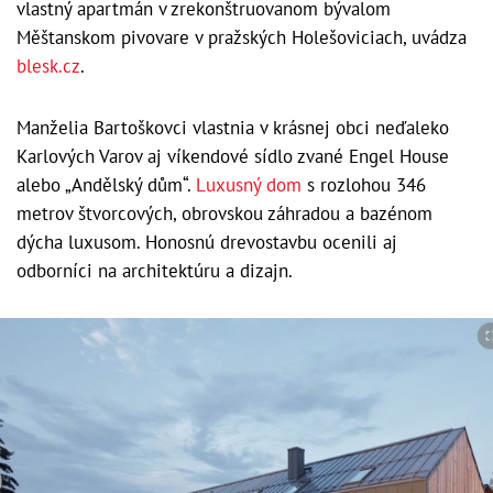
vlastný apartmán v zrekonštruovanom bývalom
Měštanskom pivovare v pražských Holešoviciach, uvádza
blesk.cz
.
Manželia Bartoškovci vlastnia v krásnej obci neďaleko
Karlových Varov aj víkendové sídlo zvané Engel House
alebo „Andělský dům“.
Luxusný dom
s rozlohou 346
metrov štvorcových, obrovskou záhradou a bazénom
dýcha luxusom. Honosnú drevostavbu ocenili aj
odborníci na architektúru a dizajn.