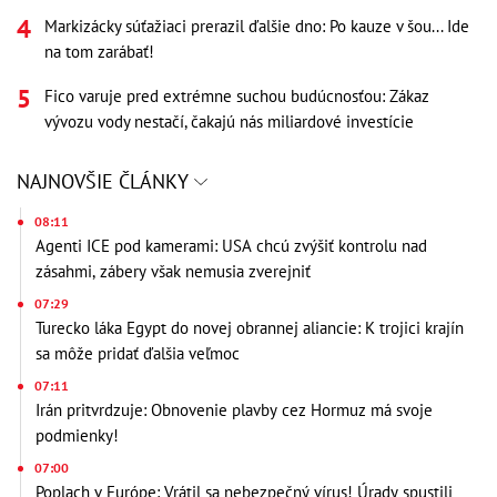
Markizácky súťažiaci prerazil ďalšie dno: Po kauze v šou... Ide
na tom zarábať!
Fico varuje pred extrémne suchou budúcnosťou: Zákaz
vývozu vody nestačí, čakajú nás miliardové investície
NAJNOVŠIE ČLÁNKY
08:11
Agenti ICE pod kamerami: USA chcú zvýšiť kontrolu nad
zásahmi, zábery však nemusia zverejniť
07:29
Turecko láka Egypt do novej obrannej aliancie: K trojici krajín
sa môže pridať ďalšia veľmoc
07:11
Irán pritvrdzuje: Obnovenie plavby cez Hormuz má svoje
podmienky!
07:00
Poplach v Európe: Vrátil sa nebezpečný vírus! Úrady spustili