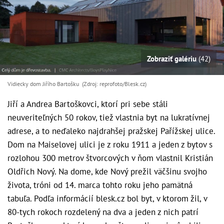
Zobraziť galériu
(42)
Vidiecky dom Jiřího Bartošku (Zdroj: reprofoto/Blesk.cz)
Jiří a Andrea Bartoškovci, ktorí pri sebe stáli
neuveriteľných 50 rokov, tiež vlastnia byt na lukratívnej
adrese, a to neďaleko najdrahšej pražskej Pařížskej ulice.
Dom na Maiselovej ulici je z roku 1911 a jeden z bytov s
rozlohou 300 metrov štvorcových v ňom vlastnil Kristián
Oldřich Nový. Na dome, kde Nový prežil väčšinu svojho
života, tróni od 14. marca tohto roku jeho pamätná
tabuľa. Podľa informácií blesk.cz bol byt, v ktorom žil, v
80-tych rokoch rozdelený na dva a jeden z nich patrí