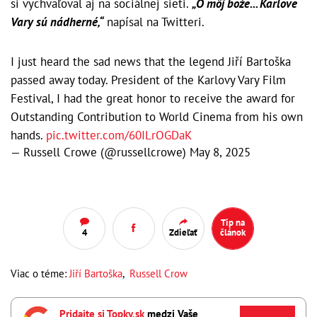
si vychvaľoval aj na sociálnej sieti.
„Ó môj bože... Karlove
Vary sú nádherné,“
napísal na Twitteri.
I just heard the sad news that the legend Jiří Bartoška
passed away today. President of the Karlovy Vary Film
Festival, I had the great honor to receive the award for
Outstanding Contribution to World Cinema from his own
hands.
pic.twitter.com/60ILrOGDaK
— Russell Crowe (@russellcrowe)
May 8, 2025
Tip na
4
Zdieľať
článok
Viac o téme:
Jiří Bartoška
,
Russell Crow
Pridajte si Topky.sk
medzi Vaše