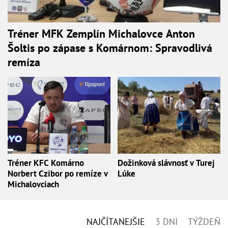
Tréner MFK Zemplín Michalovce Anton
Šoltis po zápase s Komárnom: Spravodlivá
remíza
Tréner KFC Komárno
Dožinková slávnosť v Turej
Norbert Czibor po remíze v
Lúke
Michalovciach
NAJČÍTANEJŠIE
3 DNI
TÝŽDEŇ