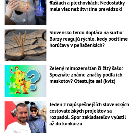
fľašiach a plechovkách: Nedostatky
mala viac než štvrtina prevádzok!
Slovensko tvrdo dopláca na sucho:
Burzy reagujú rýchlo, kedy pocítime
horúčavy v peňaženkách?
Zelený mimozemšťan či žltý šašo:
Spoznáte známe značky podľa ich
maskotov? Otestujte sa! (kvíz)
Jeden z najúspešnejších slovenských
cestovateľských projektov sa
rozpadol. Spor zakladateľov vyústil
až do konkurzu