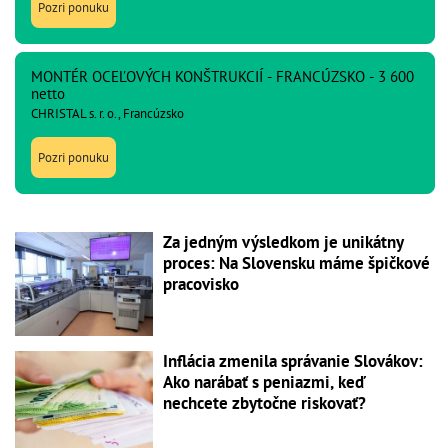
Pozri ponuku
MONTÉR OCEĽOVÝCH KONŠTRUKCIÍ - FRANCÚZSKO - 3 600
netto
CHRISTAL s. r. o., Francúzsko
Pozri ponuku
Za jedným výsledkom je unikátny
proces: Na Slovensku máme špičkové
pracovisko
Inflácia zmenila správanie Slovákov:
Ako narábať s peniazmi, keď
nechcete zbytočne riskovať?