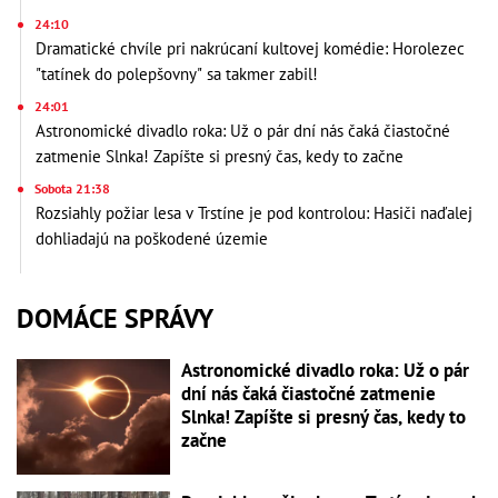
24:10
Dramatické chvíle pri nakrúcaní kultovej komédie: Horolezec
"tatínek do polepšovny" sa takmer zabil!
24:01
Astronomické divadlo roka: Už o pár dní nás čaká čiastočné
zatmenie Slnka! Zapíšte si presný čas, kedy to začne
Sobota 21:38
Rozsiahly požiar lesa v Trstíne je pod kontrolou: Hasiči naďalej
dohliadajú na poškodené územie
DOMÁCE SPRÁVY
Astronomické divadlo roka: Už o pár
dní nás čaká čiastočné zatmenie
Slnka! Zapíšte si presný čas, kedy to
začne