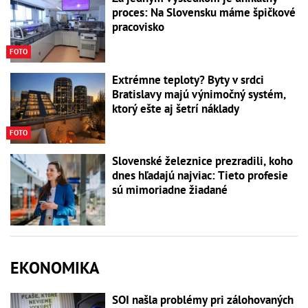
proces: Na Slovensku máme špičkové
pracovisko
FOTO
Extrémne teploty? Byty v srdci
Bratislavy majú výnimočný systém,
ktorý ešte aj šetrí náklady
FOTO
Slovenské železnice prezradili, koho
dnes hľadajú najviac: Tieto profesie
sú mimoriadne žiadané
EKONOMIKA
SOI našla problémy pri zálohovaných