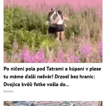
Po ničení pola pod Tatrami a kúpaní v plese
tu máme ďalší nešvár! Drzosť bez hraníc:
Dvojica kvôli fotke vošla do...
Domáce