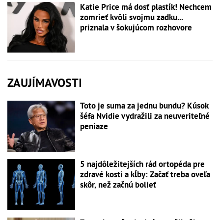
Katie Price má dosť plastík! Nechcem
zomrieť kvôli svojmu zadku...
priznala v šokujúcom rozhovore
ZAUJÍMAVOSTI
Toto je suma za jednu bundu? Kúsok
šéfa Nvidie vydražili za neuveriteľné
peniaze
5 najdôležitejších rád ortopéda pre
zdravé kosti a kĺby: Začať treba oveľa
skôr, než začnú bolieť