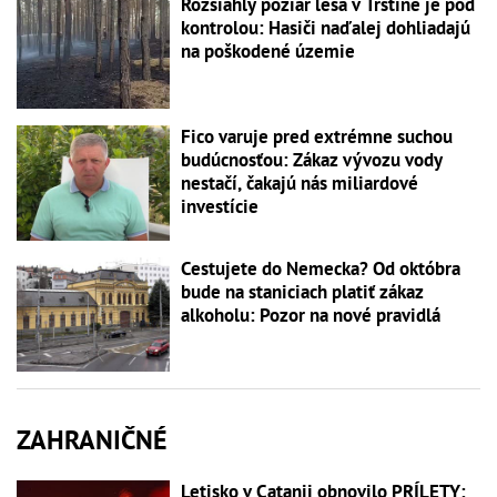
Rozsiahly požiar lesa v Trstíne je pod
kontrolou: Hasiči naďalej dohliadajú
na poškodené územie
Fico varuje pred extrémne suchou
budúcnosťou: Zákaz vývozu vody
nestačí, čakajú nás miliardové
investície
Cestujete do Nemecka? Od októbra
bude na staniciach platiť zákaz
alkoholu: Pozor na nové pravidlá
ZAHRANIČNÉ
Letisko v Catanii obnovilo PRÍLETY: