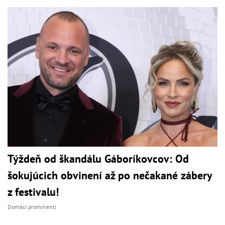
Týždeň od škandálu Gáboríkovcov: Od
šokujúcich obvinení až po nečakané zábery
z festivalu!
Domáci prominenti