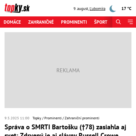
17 °C
9. august
,
Ľubomíra
DOMÁCE
ZAHRANIČNÉ
PROMINENTI
ŠPORT
ZAUJÍMAV
9.5.2025 11:00
Topky
Prominenti
Zahraniční prominenti
Správa o SMRTI Bartošku (†78) zasiahla aj
svet: Zdrvený je aj slávny Russell Crowe...