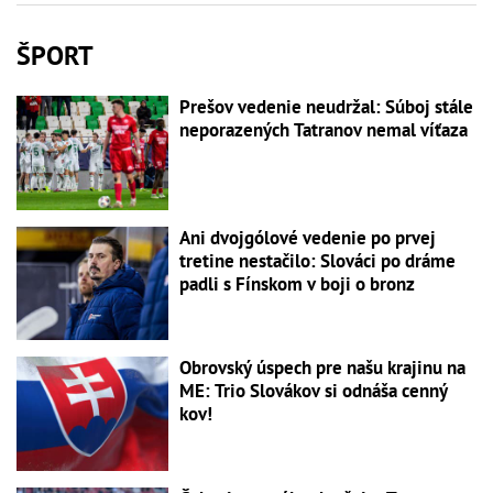
ŠPORT
Prešov vedenie neudržal: Súboj stále
neporazených Tatranov nemal víťaza
Ani dvojgólové vedenie po prvej
tretine nestačilo: Slováci po dráme
padli s Fínskom v boji o bronz
Obrovský úspech pre našu krajinu na
ME: Trio Slovákov si odnáša cenný
kov!