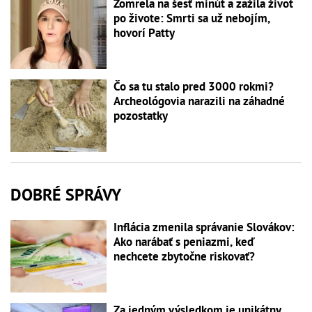
Zomrela na šesť minút a zažila život
po živote: Smrti sa už nebojím,
hovorí Patty
Čo sa tu stalo pred 3000 rokmi?
Archeológovia narazili na záhadné
pozostatky
DOBRÉ SPRÁVY
Inflácia zmenila správanie Slovákov:
Ako narábať s peniazmi, keď
nechcete zbytočne riskovať?
Za jedným výsledkom je unikátny