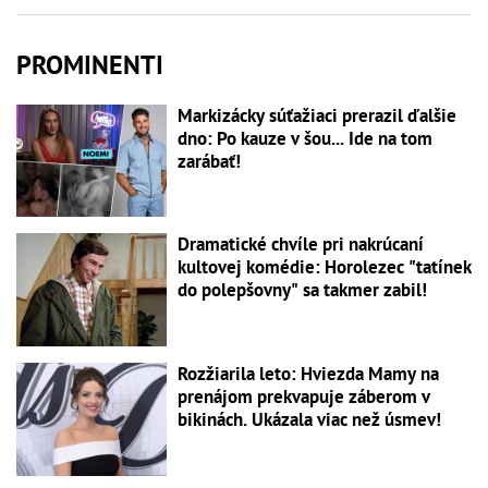
PROMINENTI
Markizácky súťažiaci prerazil ďalšie
dno: Po kauze v šou... Ide na tom
zarábať!
Dramatické chvíle pri nakrúcaní
kultovej komédie: Horolezec "tatínek
do polepšovny" sa takmer zabil!
Rozžiarila leto: Hviezda Mamy na
prenájom prekvapuje záberom v
bikinách. Ukázala viac než úsmev!