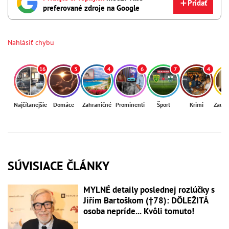
Pridať
preferované zdroje na Google
Nahlásiť chybu
16
3
4
6
7
4
Najčítanejšie
Domáce
Zahraničné
Prominenti
Šport
Krimi
Zaují
SÚVISIACE ČLÁNKY
MYLNÉ detaily poslednej rozlúčky s
Jiřím Bartoškom (†78): DÔLEŽITÁ
osoba nepríde... Kvôli tomuto!