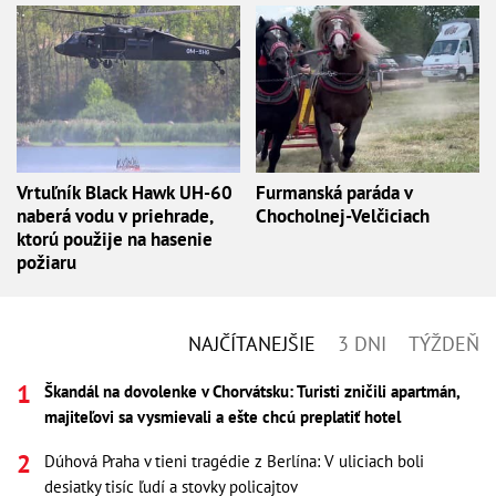
Vrtuľník Black Hawk UH-60
Furmanská paráda v
naberá vodu v priehrade,
Chocholnej-Velčiciach
ktorú použije na hasenie
požiaru
NAJČÍTANEJŠIE
3 DNI
TÝŽDEŇ
Škandál na dovolenke v Chorvátsku: Turisti zničili apartmán,
majiteľovi sa vysmievali a ešte chcú preplatiť hotel
Dúhová Praha v tieni tragédie z Berlína: V uliciach boli
desiatky tisíc ľudí a stovky policajtov