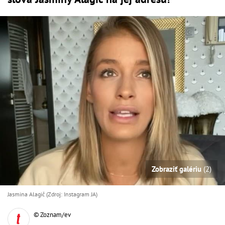
Zobraziť galériu
(2)
Jasmina Alagič (Zdroj: Instagram JA)
© Zoznam/ev