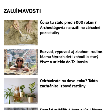
ZAUJÍMAVOSTI
Čo sa tu stalo pred 3000 rokmi?
Archeológovia narazili na záhadné
pozostatky
Rozvod, výpoveď aj zbohom rodine:
Mama štyroch detí zahodila starý
život a utiekla do Talianska
Odchádzate na dovolenku? Takto
zachránite izbové rastliny