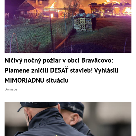
Ničivý nočný požiar v obci Braväcovo:
Plamene zničili DESAŤ stavieb! Vyhlásili
MIMORIADNU situáciu
Domáce