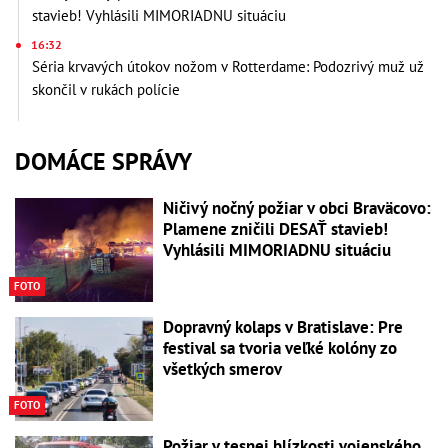
stavieb! Vyhlásili MIMORIADNU situáciu
16:32
Séria krvavých útokov nožom v Rotterdame: Podozrivý muž už
skončil v rukách polície
DOMÁCE SPRÁVY
Ničivý nočný požiar v obci Braväcovo:
Plamene zničili DESAŤ stavieb!
Vyhlásili MIMORIADNU situáciu
FOTO
Dopravný kolaps v Bratislave: Pre
festival sa tvoria veľké kolóny zo
všetkých smerov
FOTO
Požiar v tesnej blízkosti vojenského