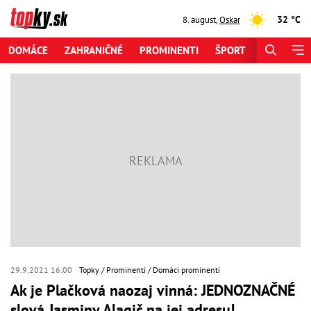
32 °C
8. august
,
Oskar
DOMÁCE
ZAHRANIČNÉ
PROMINENTI
ŠPORT
ZAUJÍMAV
29.9.2021 16:00
Topky
Prominenti
Domáci prominenti
Ak je Plačková naozaj vinná: JEDNOZNAČNÉ
slová Jasminy Alagič na jej adresu!