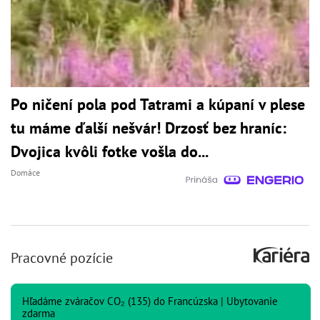
Po ničení pola pod Tatrami a kúpaní v plese
tu máme ďalší nešvár! Drzosť bez hraníc:
Dvojica kvôli fotke vošla do...
Domáce
Pracovné pozície
Hľadáme zváračov CO₂ (135) do Francúzska | Ubytovanie
zdarma