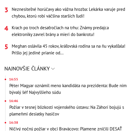
Neznesiteľné horúčavy ako vážna hrozba: Lekárka varuje pred
chybou, ktorú robí väčšina starších ľudí!
Krach po troch desaťročiach na trhu: Známy predajca
elektroniky zavrel brány a mieri do bankrotu!
Meghan oslávila 45 rokov, kráľovská rodina sa na ňu vykašľala!
Prišlo jej jediné prianie od...
NAJNOVŠIE ČLÁNKY
16:55
Péter Magyar oznámil meno kandidáta na prezidenta: Bude ním
bývalý šéf Najvyššieho súdu
16:46
Požiar v tesnej blízkosti vojenského ústavu: Na Záhorí bojujú s
plameňmi desiatky hasičov
16:38
Ničivý nočný požiar v obci Braväcovo: Plamene zničili DESAŤ