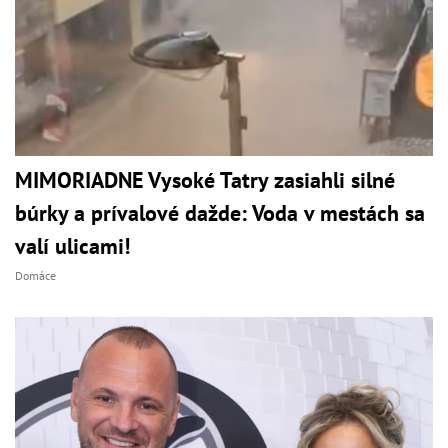
MIMORIADNE Vysoké Tatry zasiahli silné
búrky a prívalové dažde: Voda v mestách sa
valí ulicami!
Domáce