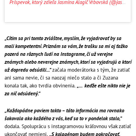
Príspevok, ktorý zdieľa Jasmina Alagič Vrbovská (@jasmina_alagic)
„Cítim sa pri tomto zvláštne, myslím, že vyjadrovať by sa
mali kompetentní. Priznám sa vám, že trošku sa mi aj ťažko
pozerá na rôznych ľudí na Instagrame, či už verejne
známych alebo neverejne známych, ktorí sa vyjadrujú a ktorí
už dopredu odsúdili...”
začala moderátorka s tým, že zatiaľ
ani sama nevie, či sa naozaj niečo stalo a či Zuzana
konala tak, ako tvrdia obvinenia.
„... keďže ešte nikto nie je
za nič odsúdený.”
„Každopádne poviem takto – táto informácia ma rovnako
šokovala ako každého z vás, keď sa to v pondelok stalo,”
dodala. Spoluprácu s instagramovou kráľovnou však zatiaľ
ukončovať nemieni.
„S kolagénom budem pokračovať.