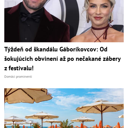
Týždeň od škandálu Gáboríkovcov: Od
šokujúcich obvinení až po nečakané zábery
z festivalu!
Domáci prominenti