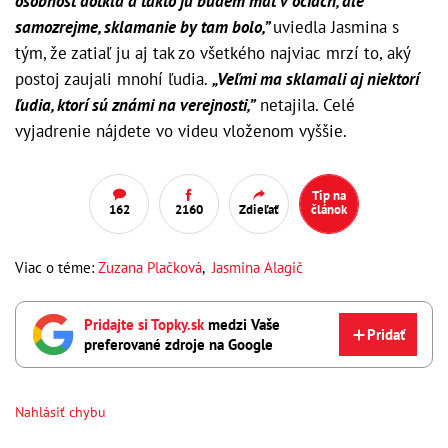
osobnosť dotkla a takto ju budem mať v očiach, ale
samozrejme, sklamanie by tam bolo,”
uviedla Jasmina s
tým, že zatiaľ ju aj tak zo všetkého najviac mrzí to, aký
postoj zaujali mnohí ľudia.
„Veľmi ma sklamali aj niektorí
ľudia, ktorí sú známi na verejnosti,”
netajila. Celé
vyjadrenie nájdete vo videu vloženom vyššie.
Tip na
162
2160
Zdieľať
článok
Viac o téme:
Zuzana Plačková
,
Jasmina Alagič
Pridajte si Topky.sk
medzi Vaše
Pridať
preferované zdroje na Google
Nahlásiť chybu