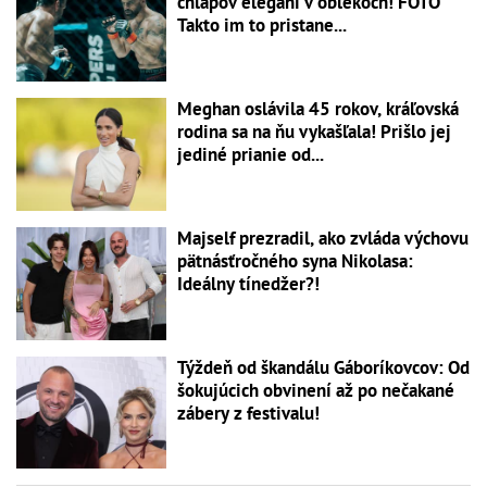
chlapov elegáni v oblekoch! FOTO
Takto im to pristane...
Meghan oslávila 45 rokov, kráľovská
rodina sa na ňu vykašľala! Prišlo jej
jediné prianie od...
Majself prezradil, ako zvláda výchovu
pätnásťročného syna Nikolasa:
Ideálny tínedžer?!
Týždeň od škandálu Gáboríkovcov: Od
šokujúcich obvinení až po nečakané
zábery z festivalu!