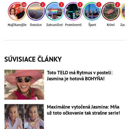
16
2
3
3
7
3
Najčítanejšie
Domáce
Zahraničné
Prominenti
Šport
Krimi
Zaují
SÚVISIACE ČLÁNKY
Toto TELO má Rytmus v posteli:
Jasmina je hotová BOHYŇA!
Maximálne vytočená Jasmina: Mňa
už toto očkovanie tak strašne serie!