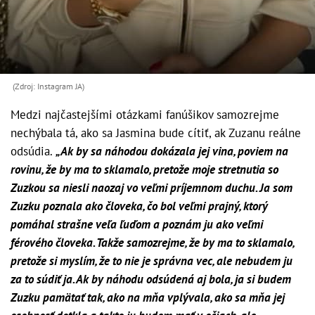
(Zdroj: Instagram JA)
Medzi najčastejšími otázkami fanúšikov samozrejme
nechýbala tá, ako sa Jasmina bude cítiť, ak Zuzanu reálne
odsúdia.
„Ak by sa náhodou dokázala jej vina, poviem na
rovinu, že by ma to sklamalo, pretože moje stretnutia so
Zuzkou sa niesli naozaj vo veľmi príjemnom duchu. Ja som
Zuzku poznala ako človeka, čo bol veľmi prajný, ktorý
pomáhal strašne veľa ľuďom a poznám ju ako veľmi
férového človeka. Takže samozrejme, že by ma to sklamalo,
pretože si myslím, že to nie je správna vec, ale nebudem ju
za to súdiť ja. Ak by náhodu odsúdená aj bola, ja si budem
Zuzku pamätať tak, ako na mňa vplývala, ako sa mňa jej