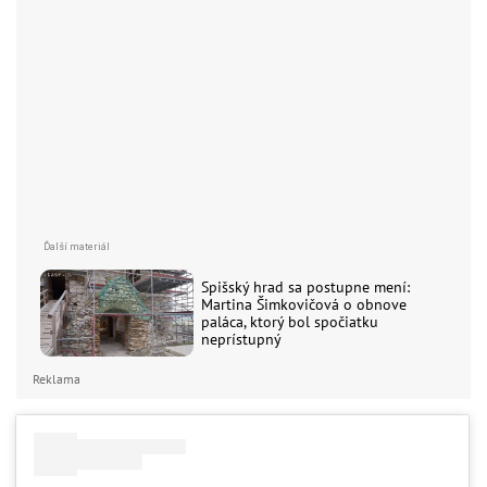
Spišský hrad sa postupne mení:
Martina Šimkovičová o obnove
paláca, ktorý bol spočiatku
neprístupný
Reklama