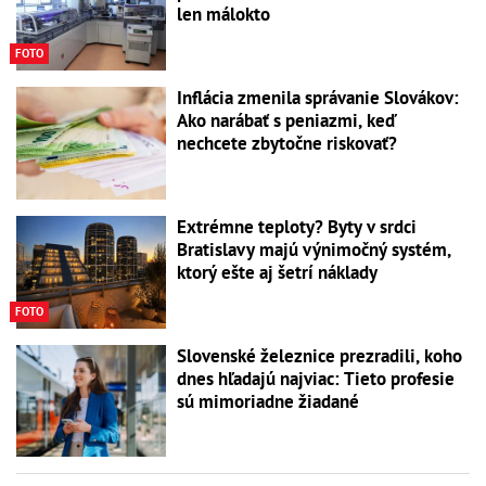
len málokto
FOTO
Inflácia zmenila správanie Slovákov:
Ako narábať s peniazmi, keď
nechcete zbytočne riskovať?
Extrémne teploty? Byty v srdci
Bratislavy majú výnimočný systém,
ktorý ešte aj šetrí náklady
FOTO
Slovenské železnice prezradili, koho
dnes hľadajú najviac: Tieto profesie
sú mimoriadne žiadané