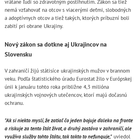
vrátane ľudí so zdravotným postihnutím. Zákon sa tiež
nemá vzťahovať na otcov s viacerými deťmi, slobodných
a adoptívnych otcov a tiež takých, ktorých príbuzní boli
zabití pri obrane Ukrajiny.
Nový zákon sa dotkne aj Ukrajincov na
Slovensku
V zahraničí žijú státisíce ukrajinských mužov v brannom
veku. Podľa štatistického úradu Eurostat žilo v Európskej
únii k januáru tohto roka približne 4,3 milióna
ukrajinských vojnových utečencov, ktorí majú dočasnú
ochranu.
"Ak si niekto myslí, že zatiaľ čo jeden bojuje ďaleko na fronte
a riskuje za tento štát život, a druhý zostáva v zahraničí, ale
využíva služby tohto štátu, tak takto to nefunguje,"
uviedol