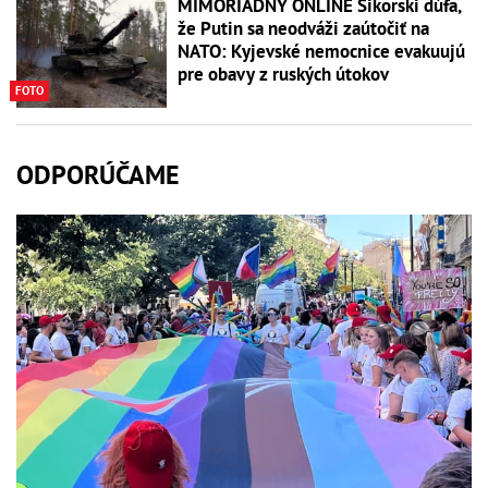
MIMORIADNY ONLINE Sikorski dúfa,
že Putin sa neodváži zaútočiť na
NATO: Kyjevské nemocnice evakuujú
pre obavy z ruských útokov
FOTO
ODPORÚČAME