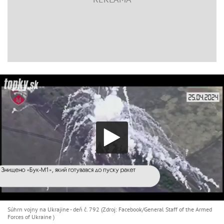
Súhrn vojny na Ukrajine - deň č. 792 (Zdroj: Facebook/General Staff of the Armed
Forces of Ukraine )