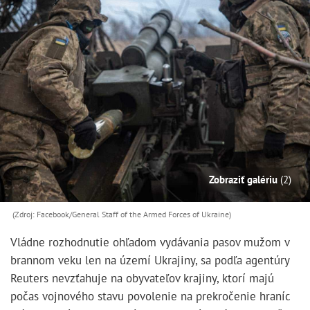
Zobraziť galériu
(2)
(Zdroj: Facebook/General Staff of the Armed Forces of Ukraine)
Vládne rozhodnutie ohľadom vydávania pasov mužom v
brannom veku len na území Ukrajiny, sa podľa agentúry
Reuters nevzťahuje na obyvateľov krajiny, ktorí majú
počas vojnového stavu povolenie na prekročenie hraníc