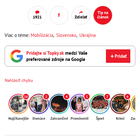
Tip na
1921
Zdieľať
článok
Viac o téme:
Mobilizácia
,
Slovensko
,
Ukrajina
Pridajte si Topky.sk
medzi Vaše
Pridať
preferované zdroje na Google
Nahlásiť chybu
16
2
4
1
7
6
Najčítanejšie
Domáce
Zahraničné
Prominenti
Šport
Krimi
Zaují