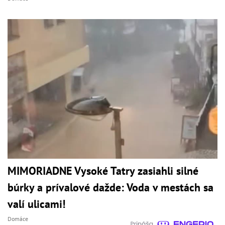
MIMORIADNE Vysoké Tatry zasiahli silné
búrky a prívalové dažde: Voda v mestách sa
valí ulicami!
Domáce