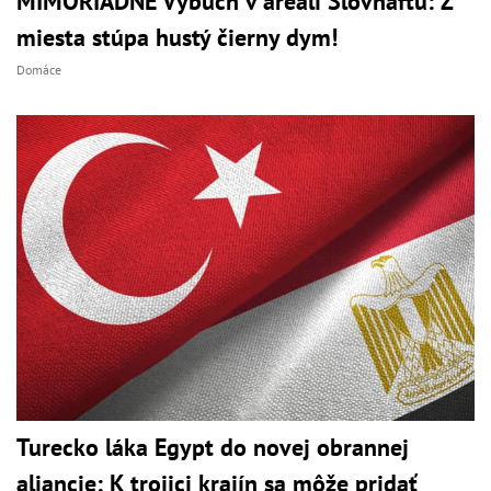
MIMORIADNE Výbuch v areáli Slovnaftu: Z
miesta stúpa hustý čierny dym!
Domáce
Turecko láka Egypt do novej obrannej
aliancie: K trojici krajín sa môže pridať