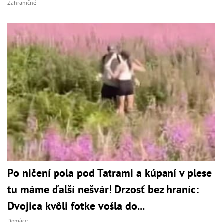
Zahraničné
Po ničení pola pod Tatrami a kúpaní v plese
tu máme ďalší nešvár! Drzosť bez hraníc:
Dvojica kvôli fotke vošla do...
Domáce