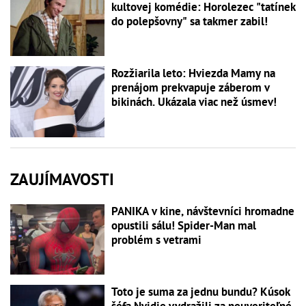
kultovej komédie: Horolezec "tatínek
do polepšovny" sa takmer zabil!
Rozžiarila leto: Hviezda Mamy na
prenájom prekvapuje záberom v
bikinách. Ukázala viac než úsmev!
ZAUJÍMAVOSTI
PANIKA v kine, návštevníci hromadne
opustili sálu! Spider-Man mal
problém s vetrami
Toto je suma za jednu bundu? Kúsok