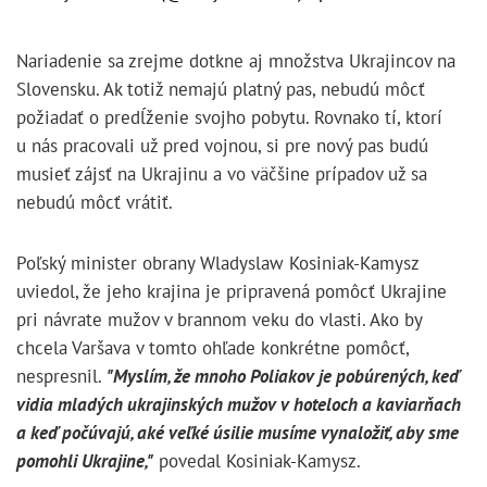
Nariadenie sa zrejme dotkne aj množstva Ukrajincov na
Slovensku.
Ak totiž nemajú platný pas, nebudú môcť
požiadať o predĺženie svojho pobytu. Rovnako tí, ktorí
u nás pracovali už pred vojnou, si pre nový pas budú
musieť zájsť na Ukrajinu a vo väčšine prípadov už sa
nebudú môcť vrátiť.
Poľský minister obrany Wladyslaw Kosiniak-Kamysz
uviedol, že jeho krajina je pripravená pomôcť Ukrajine
pri návrate mužov v brannom veku do vlasti. Ako by
chcela Varšava v tomto ohľade konkrétne pomôcť,
nespresnil.
"Myslím, že mnoho Poliakov je pobúrených, keď
vidia mladých ukrajinských mužov v hoteloch a kaviarňach
a keď počúvajú, aké veľké úsilie musíme vynaložiť, aby sme
pomohli Ukrajine,"
povedal Kosiniak-Kamysz.