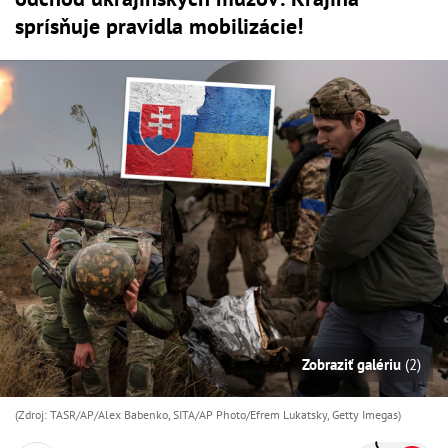
sprísňuje pravidla mobilizácie!
Zobraziť galériu
(2)
(Zdroj: TASR/AP/Alex Babenko, SITA/AP Photo/Efrem Lukatsky, Getty Imegas)