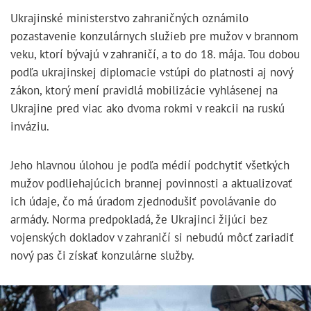
Ukrajinské ministerstvo zahraničných oznámilo
pozastavenie konzulárnych služieb pre mužov v brannom
veku, ktorí bývajú v zahraničí, a to do 18. mája. Tou dobou
podľa ukrajinskej diplomacie vstúpi do platnosti aj nový
zákon, ktorý mení pravidlá mobilizácie vyhlásenej na
Ukrajine pred viac ako dvoma rokmi v reakcii na ruskú
inváziu.
Jeho hlavnou úlohou je podľa médií podchytiť všetkých
mužov podliehajúcich brannej povinnosti a aktualizovať
ich údaje, čo má úradom zjednodušiť povolávanie do
armády.
Norma predpokladá, že Ukrajinci žijúci bez
vojenských dokladov v zahraničí si nebudú môcť zariadiť
nový pas či získať konzulárne služby.