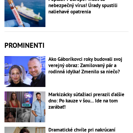
nebezpečný vírus! Úrady spustili
naliehavé opatrenia
PROMINENTI
Ako Gáboríkovci roky budovali svoj
verejný obraz: Zamilovaný pár a
rodinná idylka! Zmenilo sa niečo?
Markizácky súťažiaci prerazil ďalšie
dno: Po kauze v šou... Ide na tom
zarábať!
Dramatické chvíle pri nakrúcaní