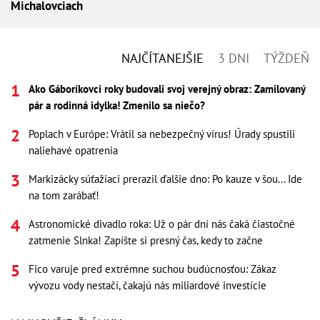
Michalovciach
NAJČÍTANEJŠIE
3 DNI
TÝŽDEŇ
Ako Gáboríkovci roky budovali svoj verejný obraz: Zamilovaný
pár a rodinná idylka! Zmenilo sa niečo?
Poplach v Európe: Vrátil sa nebezpečný vírus! Úrady spustili
naliehavé opatrenia
Markizácky súťažiaci prerazil ďalšie dno: Po kauze v šou... Ide
na tom zarábať!
Astronomické divadlo roka: Už o pár dní nás čaká čiastočné
zatmenie Slnka! Zapíšte si presný čas, kedy to začne
Fico varuje pred extrémne suchou budúcnosťou: Zákaz
vývozu vody nestačí, čakajú nás miliardové investície