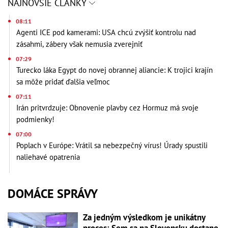
NAJNOVŠIE ČLÁNKY
08:11
Agenti ICE pod kamerami: USA chcú zvýšiť kontrolu nad
zásahmi, zábery však nemusia zverejniť
07:29
Turecko láka Egypt do novej obrannej aliancie: K trojici krajín
sa môže pridať ďalšia veľmoc
07:11
Irán pritvrdzuje: Obnovenie plavby cez Hormuz má svoje
podmienky!
07:00
Poplach v Európe: Vrátil sa nebezpečný vírus! Úrady spustili
naliehavé opatrenia
DOMÁCE SPRÁVY
Za jedným výsledkom je unikátny
proces: Sem sa na Slovensku dostane