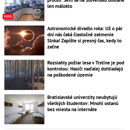
len málokto
FOTO
Astronomické divadlo roka: Už o pár
dní nás čaká čiastočné zatmenie
Slnka! Zapíšte si presný čas, kedy to
začne
Rozsiahly požiar lesa v Trstíne je pod
kontrolou: Hasiči naďalej dohliadajú
na poškodené územie
Bratislavské univerzity neubytujú
všetkých študentov: Mnohí ostanú
bez miesta na internáte