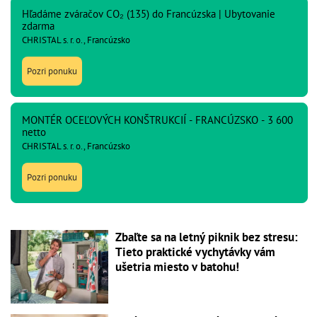
Hľadáme zváračov CO₂ (135) do Francúzska | Ubytovanie
zdarma
CHRISTAL s. r. o., Francúzsko
Pozri ponuku
MONTÉR OCEĽOVÝCH KONŠTRUKCIÍ - FRANCÚZSKO - 3 600
netto
CHRISTAL s. r. o., Francúzsko
Pozri ponuku
Zbaľte sa na letný piknik bez stresu:
Tieto praktické vychytávky vám
ušetria miesto v batohu!