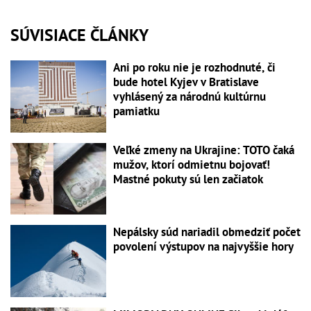
SÚVISIACE ČLÁNKY
Ani po roku nie je rozhodnuté, či
bude hotel Kyjev v Bratislave
vyhlásený za národnú kultúrnu
pamiatku
Veľké zmeny na Ukrajine: TOTO čaká
mužov, ktorí odmietnu bojovať!
Mastné pokuty sú len začiatok
Nepálsky súd nariadil obmedziť počet
povolení výstupov na najvyššie hory