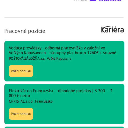
Pracovné pozície
Vedúca prevádzky - odborná pracovníčka v záložni vo
Veľkých Kapušanoch - nástupný plat brutto 1260€ + stravné
POŠTOVÁ ZÁLOŽŇA a.s., Veľké Kapušany
Pozri ponuku
Elektrikár do Francúzska – dlhodobé projekty | 3 200 – 3
800 € netto
CHRISTAL s. r. o., Francúzsko
Pozri ponuku