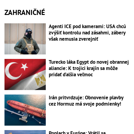
ZAHRANIČNÉ
Agenti ICE pod kamerami: USA chcú
zvýšiť kontrolu nad zásahmi, zábery
však nemusia zverejniť
Turecko láka Egypt do novej obrannej
aliancie: K trojici krajín sa môže
pridať ďalšia veľmoc
Irán pritvrdzuje: Obnovenie plavby
cez Hormuz má svoje podmienky!
Poplach v Európe: Vrátil sa