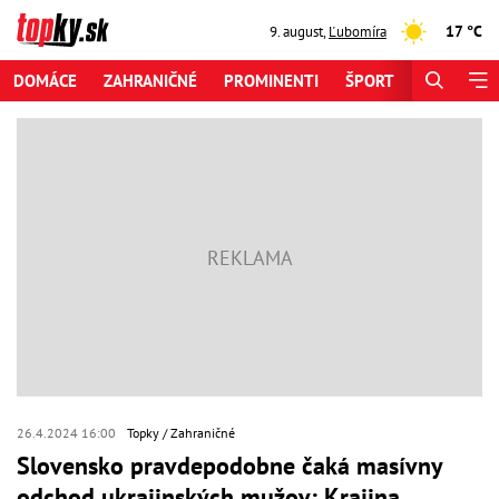
17 °C
9. august
,
Ľubomíra
DOMÁCE
ZAHRANIČNÉ
PROMINENTI
ŠPORT
ZAUJÍMAV
26.4.2024 16:00
Topky
Zahraničné
Slovensko pravdepodobne čaká masívny
odchod ukrajinských mužov: Krajina