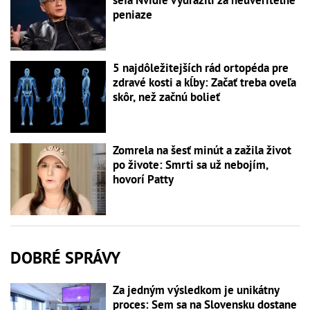
šéfa Nvidie vydražili za neuveriteľné
peniaze
5 najdôležitejších rád ortopéda pre
zdravé kosti a kĺby: Začať treba oveľa
skôr, než začnú bolieť
Zomrela na šesť minút a zažila život
po živote: Smrti sa už nebojím,
hovorí Patty
DOBRÉ SPRÁVY
Za jedným výsledkom je unikátny
proces: Sem sa na Slovensku dostane