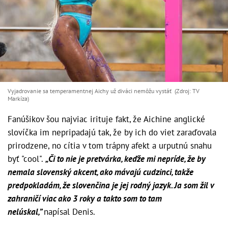
Vyjadrovanie sa temperamentnej Aichy už diváci nemôžu vystáť (Zdroj: TV
Markíza)
Fanúšikov šou najviac irituje fakt, že Aichine anglické
slovíčka im nepripadajú tak, že by ich do viet zaraďovala
prirodzene, no cítia v tom trápny afekt a urputnú snahu
byť "cool".
„Či to nie je pretvárka, keďže mi nepríde, že by
nemala slovenský akcent, ako mávajú cudzinci, takže
predpokladám, že slovenčina je jej rodný jazyk. Ja som žil v
zahraničí viac ako 3 roky a takto som to tam
nelúskal,”
napísal Denis.