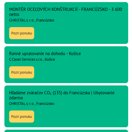
MONTÉR OCEĽOVÝCH KONŠTRUKCIÍ - FRANCÚZSKO - 3 600
netto
CHRISTAL s. r. o., Francúzsko
Pozri ponuku
Ranné upratovanie na dohodu - Košice
C Clean Services s.r.o., Košice
Pozri ponuku
Hľadáme zváračov CO₂ (135) do Francúzska | Ubytovanie
zdarma
CHRISTAL s. r. o., Francúzsko
Pozri ponuku