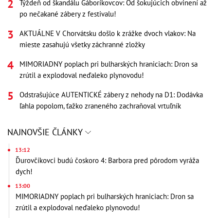
Týždeň od škandálu Gáboríkovcov: Od šokujúcich obvinení až
po nečakané zábery z festivalu!
AKTUÁLNE V Chorvátsku došlo k zrážke dvoch vlakov: Na
mieste zasahujú všetky záchranné zložky
MIMORIADNY poplach pri bulharských hraniciach: Dron sa
zrútil a explodoval neďaleko plynovodu!
Odstrašujúce AUTENTICKÉ zábery z nehody na D1: Dodávka
ľahla popolom, ťažko zraneného zachraňoval vrtuľník
NAJNOVŠIE ČLÁNKY
13:12
Ďurovčíkovci budú čoskoro 4: Barbora pred pôrodom vyráža
dych!
13:00
MIMORIADNY poplach pri bulharských hraniciach: Dron sa
zrútil a explodoval neďaleko plynovodu!