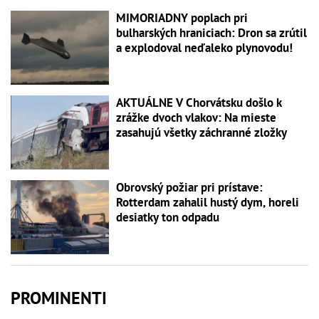
MIMORIADNY poplach pri
bulharských hraniciach: Dron sa zrútil
a explodoval neďaleko plynovodu!
AKTUÁLNE V Chorvátsku došlo k
zrážke dvoch vlakov: Na mieste
zasahujú všetky záchranné zložky
Obrovský požiar pri prístave:
Rotterdam zahalil hustý dym, horeli
desiatky ton odpadu
PROMINENTI