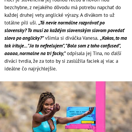
bezchybne, z nejakého dôvodu má potrebu napchať do
každej druhej vety anglické výrazy. A divákom to už
totálne píli uši.
„Tá nevie normálne rozprávať po
slovensky? To musí za každým slovenským slovom povedať
slovo po anglicky?”
všimla si diváčka Vanesa
. „Kokos, to ma
tak irituje... "Ja to nefeelujem", "Bola som z toho confused",
aaaaa, normalne na tri facky,”
odpísala jej Tina, no ďalší
diváci tvrdia, že za toto by si zaslúžila faciek aj viac a
ideálne čo najrýchlejšie.