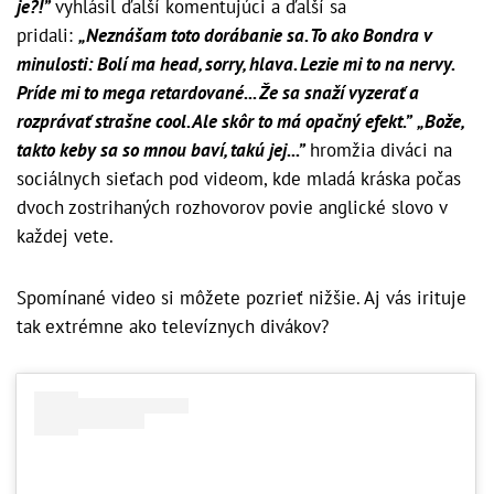
je?!”
vyhlásil ďalší komentujúci a ďalší sa
pridali:
„Neznášam toto dorábanie sa. To ako Bondra v
minulosti: Bolí ma head, sorry, hlava. Lezie mi to na nervy.
Príde mi to mega retardované... Že sa snaží vyzerať a
rozprávať strašne cool. Ale skôr to má opačný efekt.”
„Bože,
takto keby sa so mnou baví, takú jej...”
hromžia diváci na
sociálnych sieťach pod videom, kde mladá kráska počas
dvoch zostrihaných rozhovorov povie anglické slovo v
každej vete.
Spomínané video si môžete pozrieť nižšie. Aj vás irituje
tak extrémne ako televíznych divákov?