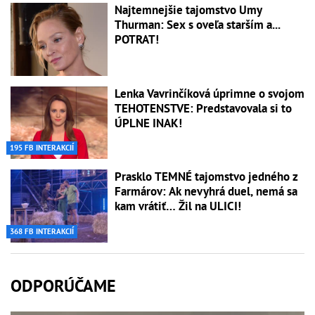
Najtemnejšie tajomstvo Umy
Thurman: Sex s oveľa starším a...
POTRAT!
Lenka Vavrinčíková úprimne o svojom
TEHOTENSTVE: Predstavovala si to
ÚPLNE INAK!
195 FB INTERAKCIÍ
Prasklo TEMNÉ tajomstvo jedného z
Farmárov: Ak nevyhrá duel, nemá sa
kam vrátiť… Žil na ULICI!
368 FB INTERAKCIÍ
ODPORÚČAME