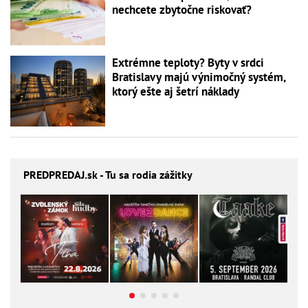
nechcete zbytočne riskovať?
Extrémne teploty? Byty v srdci
Bratislavy majú výnimočný systém,
ktorý ešte aj šetrí náklady
PREDPREDAJ
.sk - Tu sa rodia zážitky