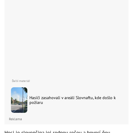
Hasiči zasahovali v areáli Slovnaftu, kde došlo k
požiaru
Reklama
Hoci je slovenčina jej rodnou rečou a hovorí ňou