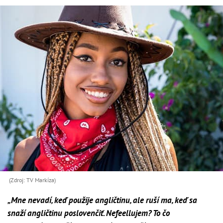
(Zdroj: TV Markíza)
„Mne nevadí, keď použije angličtinu, ale ruší ma, keď sa
snaží angličtinu poslovenčiť. Nefeellujem? To čo