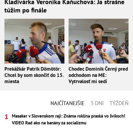
Kladivárka Veronika Kaňuchová: Ja strašne
túžim po finále
Prekážkár Patrik Dömötör:
Chodec Dominik Černý pred
Chcel by som skončiť do 15.
odchodom na ME:
miesta
Vytrvalosť mi sedí
NAJČÍTANEJŠIE
3 DNI
TÝŽDEŇ
Masaker v Slovenskom raji: Známa roklina praská vo švíkoch!
VIDEO Rad ako na banány za socializmu