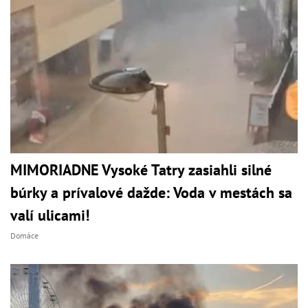
MIMORIADNE Vysoké Tatry zasiahli silné
búrky a prívalové dažde: Voda v mestách sa
valí ulicami!
Domáce