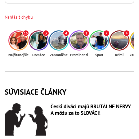
Nahlásiť chybu
16
3
4
1
7
4
Najčítanejšie
Domáce
Zahraničné
Prominenti
Šport
Krimi
Zaují
SÚVISIACE ČLÁNKY
Českí diváci majú BRUTÁLNE NERVY...
A môžu za to SLOVÁCI!