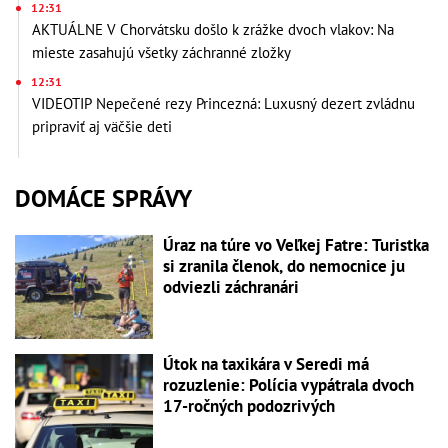
12:31
AKTUÁLNE V Chorvátsku došlo k zrážke dvoch vlakov: Na
mieste zasahujú všetky záchranné zložky
12:31
VIDEOTIP Nepečené rezy Princezná: Luxusný dezert zvládnu
pripraviť aj väčšie deti
DOMÁCE SPRÁVY
Úraz na túre vo Veľkej Fatre: Turistka
si zranila členok, do nemocnice ju
odviezli záchranári
Útok na taxikára v Seredi má
rozuzlenie: Polícia vypátrala dvoch
17-ročných podozrivých