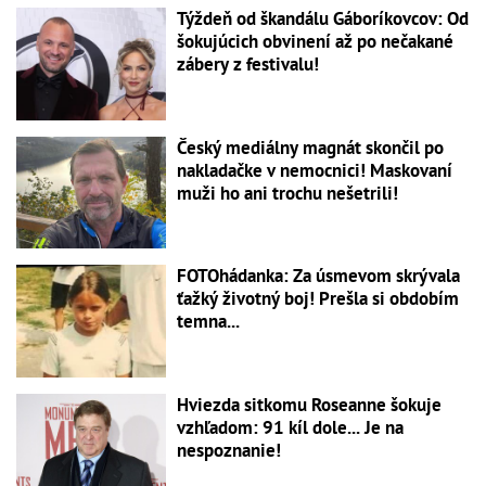
Týždeň od škandálu Gáboríkovcov: Od
šokujúcich obvinení až po nečakané
zábery z festivalu!
Český mediálny magnát skončil po
nakladačke v nemocnici! Maskovaní
muži ho ani trochu nešetrili!
FOTOhádanka: Za úsmevom skrývala
ťažký životný boj! Prešla si obdobím
temna...
Hviezda sitkomu Roseanne šokuje
vzhľadom: 91 kíl dole... Je na
nespoznanie!