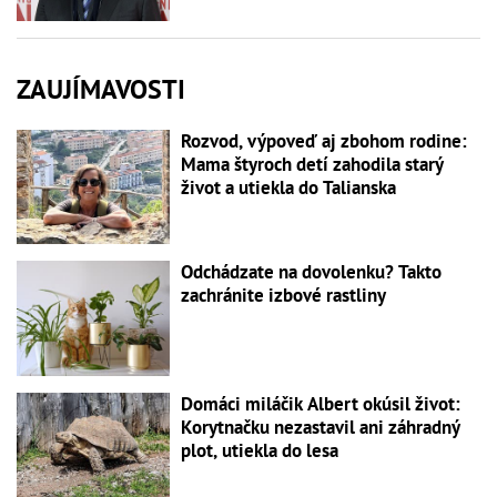
ZAUJÍMAVOSTI
Rozvod, výpoveď aj zbohom rodine:
Mama štyroch detí zahodila starý
život a utiekla do Talianska
Odchádzate na dovolenku? Takto
zachránite izbové rastliny
Domáci miláčik Albert okúsil život:
Korytnačku nezastavil ani záhradný
plot, utiekla do lesa