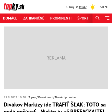
30 °C
8. august
,
Oskar
DOMÁCE
ZAHRANIČNÉ
PROMINENTI
ŠPORT
ZAUJÍMAV
29.9.2021 10:30
Topky
Prominenti
Domáci prominenti
Divákov Markízy ide TRAFIŤ ŠĽAK: TOTO sa
nedá počúvať... Niekto ju už PREFACKAJTE!