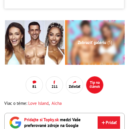
Zobraziť galériu
(5)
Tip na
81
211
Zdieľať
článok
Viac o téme:
Love Island
,
Aicha
Pridajte si Topky.sk
medzi Vaše
Pridať
preferované zdroje na Google