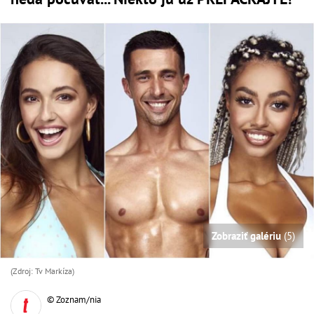
Zobraziť galériu
(5)
(Zdroj: Tv Markíza)
© Zoznam/nia