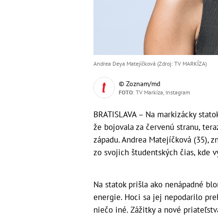
Andrea Deya Matejíčková (Zdroj: TV MARKÍZA)
© Zoznam/md
FOTO
: TV Markíza, Instagram
BRATISLAVA – Na markizácky statok 
že bojovala za červenú stranu, ter
západu. Andrea Matejíčková (35), 
zo svojich študentských čias, kde 
Na statok prišla ako nenápadné bl
energie. Hoci sa jej nepodarilo preb
niečo iné. Zážitky a nové priateľstv