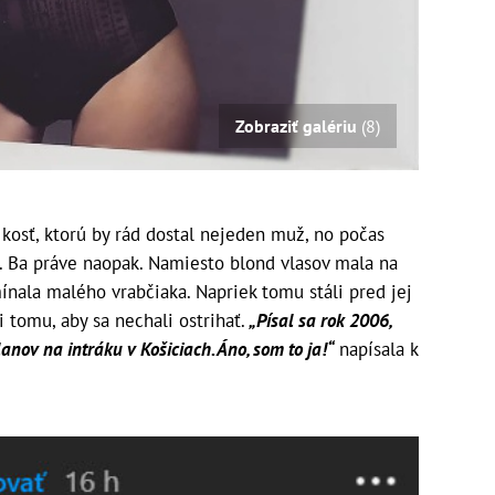
Zobraziť galériu
(8)
i kosť, ktorú by rád dostal nejeden muž, no počas
. Ba práve naopak. Namiesto blond vlasov mala na
ínala malého vrabčiaka. Napriek tomu stáli pred jej
i tomu, aby sa nechali ostrihať.
„Písal sa rok 2006,
nov na intráku v Košiciach. Áno, som to ja!“
napísala k