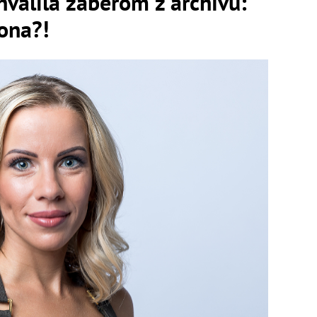
válila záberom z archívu:
ona?!