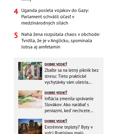
Uganda posiela vojakov do Gazy:
Parlament schválil účasť v
medzinárodných silách
Nahá žena rozpútala chaos v obchode:
Tvrdila, že je v Anglicku, spomínala
Jobsa aj amfetamín
DOBRE VEDIEŤ
Zbaľte sa na letný piknik bez
stresu: Tieto praktické
vychytávky vám ušetria
miesto v batohu!
DOBRE VEDIEŤ
Inflácia zmenila správanie
Slovákov: Ako narábať s
peniazmi, keď nechcete
zbytočne riskovať?
DOBRE VEDIEŤ
Extrémne teploty? Byty v
srdci Bratislavy majú