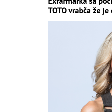
Exfarmárka sa poch
TOTO vrabča že je 