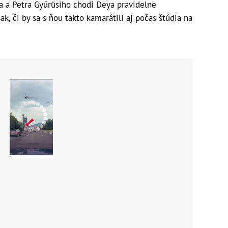
a a Petra Gyűrűsiho chodí Deya pravidelne
ak, či by sa s ňou takto kamarátili aj počas štúdia na