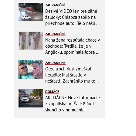
ZAHRANIČNÉ
Desivé VIDEO len pre silné
žalúdky: Chlapca zabilo na
priechode auto! Telo našli o
150 metrov ďalej
ZAHRANIČNÉ
Nahá žena rozpútala chaos v
obchode: Tvrdila, že je v
Anglicku, spomínala Jobsa aj
amfetamín
ZAHRANIČNÉ
Otec troch detí zmeškal
lietadlo: Mal šťastie v
nešťastí! Zachránilo mu to
život
DOMÁCE
AKTUÁLNE Nové informácie
z kúpaliska pri Šali: 8 ľudí
skončilo v nemocnici