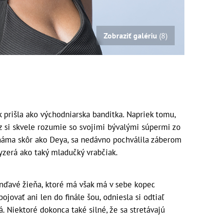
Zobraziť galériu
(8)
prišla ako východniarska banditka. Napriek tomu,
az si skvele rozumie so svojimi bývalými súpermi zo
známa skôr ako Deya, sa nedávno pochválila záberom
vyzerá ako taký mladučký vrabčiak.
onďavé žieňa, ktoré má však má v sebe kopec
ojovať ani len do finále šou, odniesla si odtiaľ
á. Niektoré dokonca také silné, že sa stretávajú