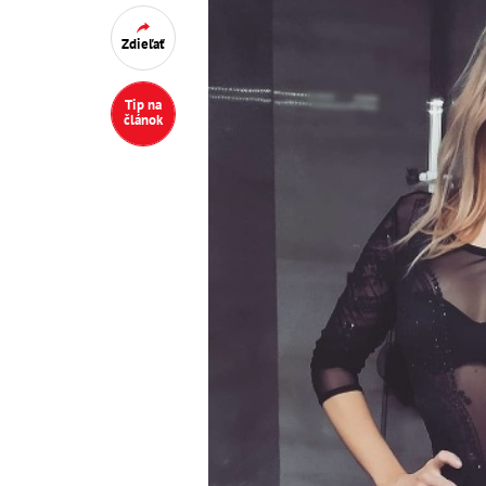
Zdieľať
Tip na
článok