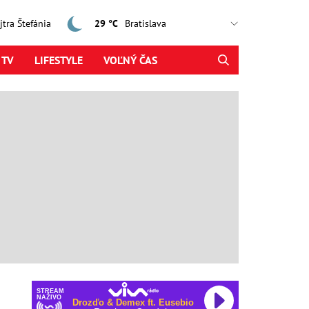
ajtra Štefánia
29 °C
 TV
LIFESTYLE
VOĽNÝ ČAS
STREAM
NAŽIVO
Drozďo & Demex ft. Eusebio