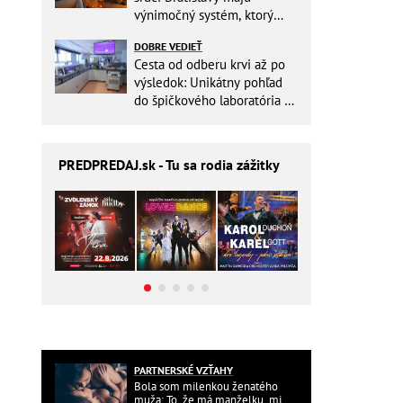
výnimočný systém, ktorý
ešte aj šetrí náklady
DOBRE VEDIEŤ
Cesta od odberu krvi až po
výsledok: Unikátny pohľad
do špičkového laboratória na
Slovensku
PREDPREDAJ
.sk - Tu sa rodia zážitky
PARTNERSKÉ VZŤAHY
Bola som milenkou ženatého
muža: To, že má manželku, mi