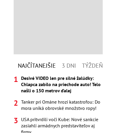
NAJČÍTANEJŠIE
3 DNI
TÝŽDEŇ
Desivé VIDEO len pre silné žalúdky:
Chlapca zabilo na priechode auto! Telo
našli o 150 metrov ďalej
Tanker pri Ománe hrozí katastrofou: Do
mora uniká obrovské množstvo ropy!
USA pritvrdili voči Kube: Nové sankcie
zasiahli armádnych predstaviteľov aj
firmy