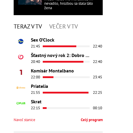
nevadilo, hrozbou sa stala táto
žena
TERAZ V TV
VEČER V TV
Sex O’Clock
21:45
22:40
Šťastný nový rok 2: Dobro došli
20:40
22:40
Komisár Montalbano
22:00
23:45
Priatelia
21:55
22:25
Skrat
22:15
00:10
Navoľ stanice
Celý program