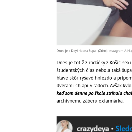
Dnes je z Deyi riadna šupa. (Zdroj: Instagram A.M.)
Dnes je totiž z rodáčky z Košíc sex
študentských čias nebola taká šupa
hlave skôr ryšavé hniezdo a pripom
dverami chlapi v radoch. Avšak kvôl
keď som denne po škole strihala chala
archívnemu záberu exfarmárka.