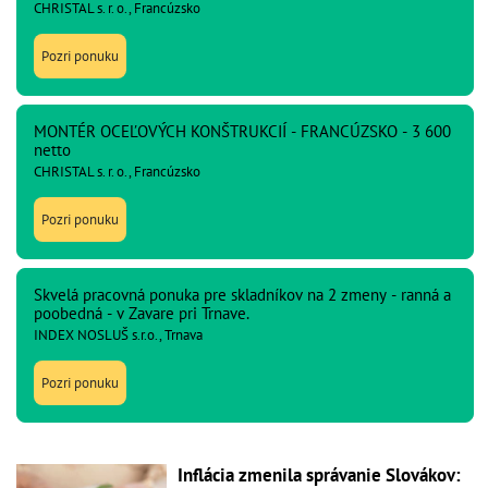
CHRISTAL s. r. o., Francúzsko
Pozri ponuku
MONTÉR OCEĽOVÝCH KONŠTRUKCIÍ - FRANCÚZSKO - 3 600
netto
CHRISTAL s. r. o., Francúzsko
Pozri ponuku
Skvelá pracovná ponuka pre skladníkov na 2 zmeny - ranná a
poobedná - v Zavare pri Trnave.
INDEX NOSLUŠ s.r.o., Trnava
Pozri ponuku
Inflácia zmenila správanie Slovákov: