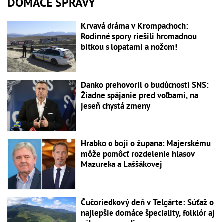
DOMÁCE SPRÁVY
Krvavá dráma v Krompachoch:
Rodinné spory riešili hromadnou
bitkou s lopatami a nožom!
Danko prehovoril o budúcnosti SNS:
Žiadne spájanie pred voľbami, na
jeseň chystá zmeny
Hrabko o boji o župana: Majerskému
môže pomôcť rozdelenie hlasov
Mazureka a Laššákovej
Čučoriedkový deň v Telgárte: Súťaž o
najlepšie domáce špeciality, folklór aj