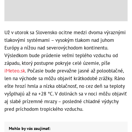
Už v utorok sa Slovensko ocitne medzi dvoma výraznými
tlakovými systémami – vysokým tlakom nad juhom
Európy a nížou nad severovýchodom kontinentu.
Výsledkom bude prúdenie veľmi teplého vzduchu od
západu, ktorý postupne pokryje celé územie, píše
iMeteo.sk
. Počasie bude prevažne jasné až polooblačné,
len na východe sa môžu objaviť krátkodobé zrážky. Ráno
ešte hrozí hmla a nízka oblačnosť, no cez deň sa teploty
vyšplhajú až na +28 °C. V dolinách sa v noci môžu objaviť
aj slabé prízemné mrazy – posledné chladné výdychy
pred príchodom tropického vzduchu.
Mohlo by vás zaujímať: