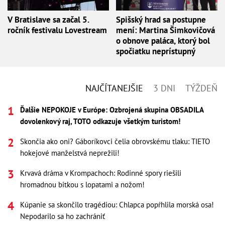
V Bratislave sa začal 5.
Spišský hrad sa postupne
ročník festivalu Lovestream
mení: Martina Šimkovičová
o obnove paláca, ktorý bol
spočiatku neprístupný
NAJČÍTANEJŠIE
3 DNI
TÝŽDEŇ
Ďalšie NEPOKOJE v Európe: Ozbrojená skupina OBSADILA
dovolenkový raj, TOTO odkazuje všetkým turistom!
Skončia ako oni? Gáboríkovci čelia obrovskému tlaku: TIETO
hokejové manželstvá neprežili!
Krvavá dráma v Krompachoch: Rodinné spory riešili
hromadnou bitkou s lopatami a nožom!
Kúpanie sa skončilo tragédiou: Chlapca popŕhlila morská osa!
Nepodarilo sa ho zachrániť