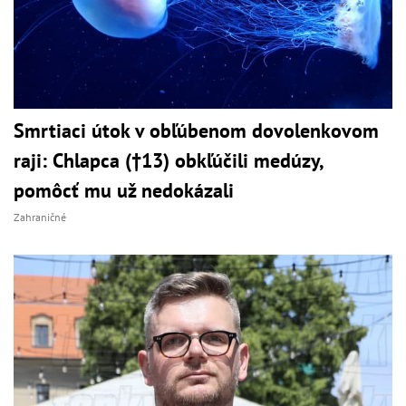
Smrtiaci útok v obľúbenom dovolenkovom
raji: Chlapca (†13) obkľúčili medúzy,
pomôcť mu už nedokázali
Zahraničné