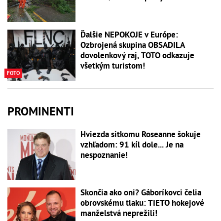
Ďalšie NEPOKOJE v Európe:
Ozbrojená skupina OBSADILA
dovolenkový raj, TOTO odkazuje
všetkým turistom!
FOTO
PROMINENTI
Hviezda sitkomu Roseanne šokuje
vzhľadom: 91 kíl dole... Je na
nespoznanie!
Skončia ako oni? Gáboríkovci čelia
obrovskému tlaku: TIETO hokejové
manželstvá neprežili!