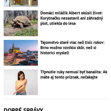
Domáci miláčik Albert okúsil život:
Korytnačku nezastavil ani záhradný
plot, utiekla do lesa
Tajomstvo staré viac než tisíc rokov:
Brno možno vzniklo skôr, než si
historici mysleli
Tŕpnutie ruky nemusí byť banalita: Ak
máte aj tento príznak, nečakajte
DOBRÉ SPRÁVY