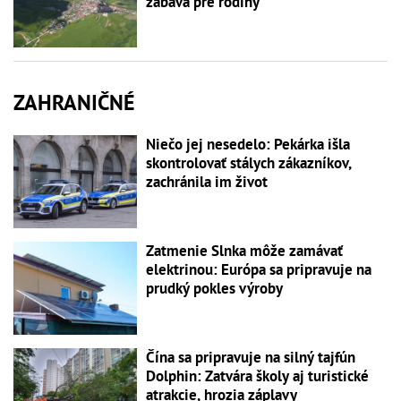
zábava pre rodiny
ZAHRANIČNÉ
Niečo jej nesedelo: Pekárka išla
skontrolovať stálych zákazníkov,
zachránila im život
Zatmenie Slnka môže zamávať
elektrinou: Európa sa pripravuje na
prudký pokles výroby
Čína sa pripravuje na silný tajfún
Dolphin: Zatvára školy aj turistické
atrakcie, hrozia záplavy