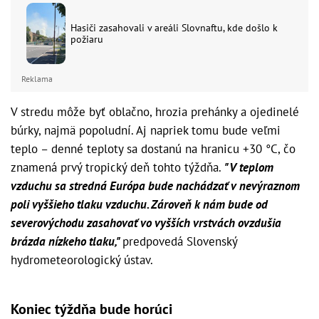
Hasiči zasahovali v areáli Slovnaftu, kde došlo k
požiaru
Reklama
V stredu môže byť oblačno, hrozia prehánky a ojedinelé
búrky, najmä popoludní. Aj napriek tomu bude veľmi
teplo – denné teploty sa dostanú na hranicu +30 °C, čo
znamená prvý tropický deň tohto týždňa.
"V teplom
vzduchu sa stredná Európa bude nachádzať v nevýraznom
poli vyššieho tlaku vzduchu. Zároveň k nám bude od
severovýchodu zasahovať vo vyšších vrstvách ovzdušia
brázda nízkeho tlaku,"
predpovedá Slovenský
hydrometeorologický ústav.
Koniec týždňa bude horúci