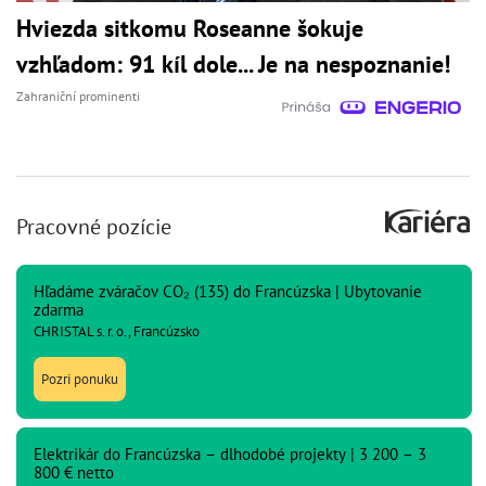
Hviezda sitkomu Roseanne šokuje
vzhľadom: 91 kíl dole... Je na nespoznanie!
Zahraniční prominenti
Pracovné pozície
Hľadáme zváračov CO₂ (135) do Francúzska | Ubytovanie
zdarma
CHRISTAL s. r. o., Francúzsko
Pozri ponuku
Elektrikár do Francúzska – dlhodobé projekty | 3 200 – 3
800 € netto