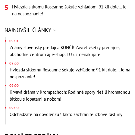
Hviezda sitkomu Roseanne šokuje vzhľadom: 91 kíl dole... Je
na nespoznanie!
NAJNOVŠIE ČLÁNKY
09:01
Známy slovenský predajca KONČÍ! Zavrel všetky predajne,
obchodné centrum aj e-shop: TU už nenakúpite
09:00
Hviezda sitkomu Roseanne šokuje vzhľadom: 91 kíl dole... Je na
nespoznanie!
09:00
Krvavá dráma v Krompachoch: Rodinné spory riešili hromadnou
bitkou s lopatami a nožom!
09:00
Odchádzate na dovolenku? Takto zachránite izbové rastliny