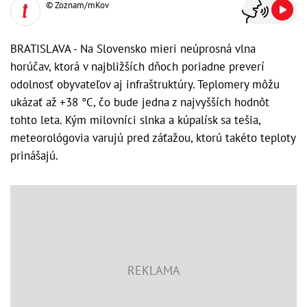
© Zoznam/mKov
BRATISLAVA - Na Slovensko mieri neúprosná vlna
horúčav, ktorá v najbližších dňoch poriadne preverí
odolnosť obyvateľov aj infraštruktúry. Teplomery môžu
ukázať až +38 °C, čo bude jedna z najvyšších hodnôt
tohto leta. Kým milovníci slnka a kúpalísk sa tešia,
meteorológovia varujú pred záťažou, ktorú takéto teploty
prinášajú.