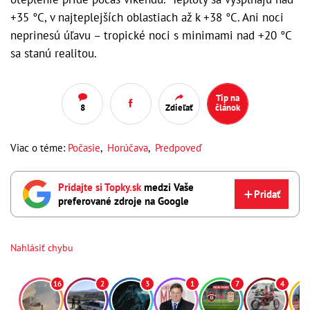
+35 °C, v najteplejších oblastiach až k +38 °C. Ani noci
neprinesú úľavu – tropické noci s minimami nad +20 °C
sa stanú realitou.
Tip na
8
Zdieľať
článok
Viac o téme:
Počasie
,
Horúčava
,
Predpoveď
Pridajte si Topky.sk
medzi Vaše
Pridať
preferované zdroje na Google
Nahlásiť chybu
16
2
3
1
7
4