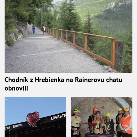
Chodník z Hrebienka na Rainerovu chatu
obnovili