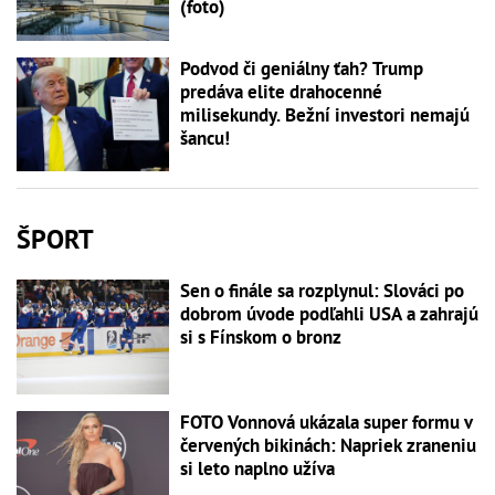
(foto)
Podvod či geniálny ťah? Trump
predáva elite drahocenné
milisekundy. Bežní investori nemajú
šancu!
ŠPORT
Sen o finále sa rozplynul: Slováci po
dobrom úvode podľahli USA a zahrajú
si s Fínskom o bronz
FOTO Vonnová ukázala super formu v
červených bikinách: Napriek zraneniu
si leto naplno užíva