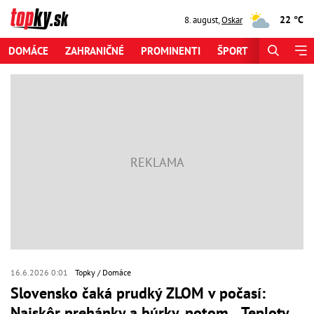
22 °C
8. august
,
Oskar
DOMÁCE
ZAHRANIČNÉ
PROMINENTI
ŠPORT
ZAUJÍMAV
16.6.2026 0:01
Topky
Domáce
Slovensko čaká prudký ZLOM v počasí:
Najskôr prehánky a búrky, potom... Teploty