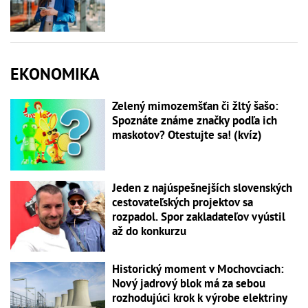
EKONOMIKA
Zelený mimozemšťan či žltý šašo:
Spoznáte známe značky podľa ich
maskotov? Otestujte sa! (kvíz)
Jeden z najúspešnejších slovenských
cestovateľských projektov sa
rozpadol. Spor zakladateľov vyústil
až do konkurzu
Historický moment v Mochovciach:
Nový jadrový blok má za sebou
rozhodujúci krok k výrobe elektriny