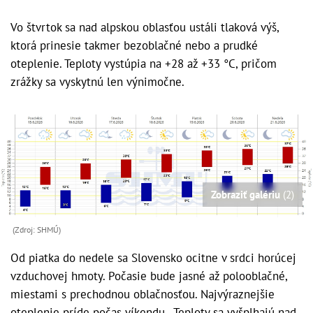
Vo štvrtok sa nad alpskou oblasťou ustáli tlaková výš,
ktorá prinesie takmer bezoblačné nebo a prudké
oteplenie. Teploty vystúpia na +28 až +33 °C, pričom
zrážky sa vyskytnú len výnimočne.
Zobraziť galériu
(2)
(Zdroj: SHMÚ)
Od piatka do nedele sa Slovensko ocitne v srdci horúcej
vzduchovej hmoty. Počasie bude jasné až polooblačné,
miestami s prechodnou oblačnosťou. Najvýraznejšie
oteplenie príde počas víkendu. Teploty sa vyšplhajú nad