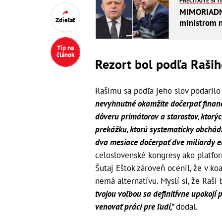
PREČÍTAJTE SI T
MIMORIADNE 
Zdieľať
ministrom n
Tip na
článok
Rezort bol podľa Raših
Rašimu sa podľa jeho slov podarilo 
nevyhnutné okamžite dočerpať finan
dôveru primátorov a starostov, ktorý
prekážku, ktorú systematicky obchád
dva mesiace dočerpať dve miliardy e
celoslovenské kongresy ako platfo
Šutaj Eštok zároveň ocenil, že v ko
nemá alternatívu. Myslí si, že Ra
tvojou voľbou sa definitívne upokojí
venovať práci pre ľudí,"
dodal.