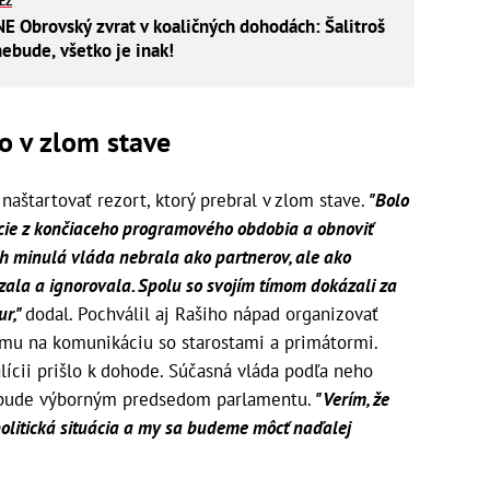
IEŽ
Obrovský zvrat v koaličných dohodách: Šalitroš
ebude, všetko je inak!
o v zlom stave
naštartovať rezort, ktorý prebral v zlom stave.
"Bolo
cie z končiaceho programového obdobia a obnoviť
ch minulá vláda nebrala ako partnerov, ale ako
zala a ignorovala. Spolu so svojím tímom dokázali za
ur,"
dodal. Pochválil aj Rašiho nápad organizovať
rmu na komunikáciu so starostami a primátormi.
alícii prišlo k dohode. Súčasná vláda podľa neho
ši bude výborným predsedom parlamentu.
"Verím, že
 politická situácia a my sa budeme môcť naďalej