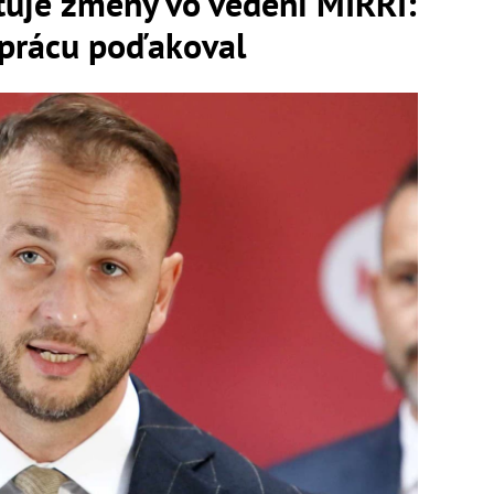
tuje zmeny vo vedení MIRRI:
 prácu poďakoval