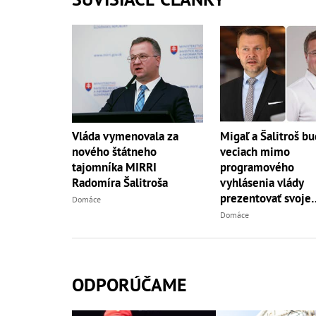
Vláda vymenovala za
Migaľ a Šalitroš bu
nového štátneho
veciach mimo
tajomníka MIRRI
programového
Radomíra Šalitroša
vyhlásenia vlády
prezentovať svoje
Domáce
autonómne postoj
Domáce
ODPORÚČAME