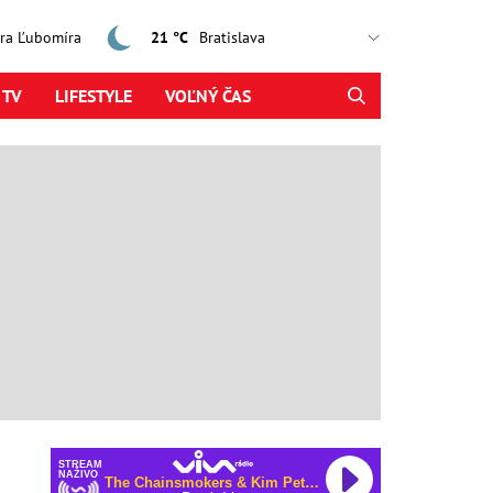
jtra Ľubomíra
21 °C
 TV
LIFESTYLE
VOĽNÝ ČAS
STREAM
NAŽIVO
The Chainsmokers & Kim Petras