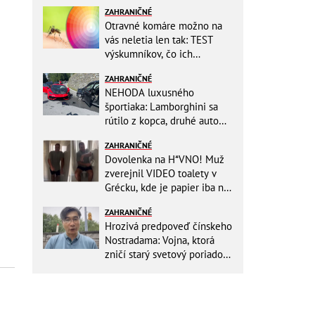
ZAHRANIČNÉ
Otravné komáre možno na
vás neletia len tak: TEST
výskumníkov, čo ich
priťahujú najviac?
ZAHRANIČNÉ
NEHODA luxusného
športiaka: Lamborghini sa
rútilo z kopca, druhé auto
dopadlo po čelnej zrážke
ZAHRANIČNÉ
horšie
Dovolenka na H*VNO! Muž
zverejnil VIDEO toalety v
Grécku, kde je papier iba na
OKRASU: Utrieť sa musíte ísť
ZAHRANIČNÉ
do kuchyne
Hrozivá predpoveď čínskeho
Nostradama: Vojna, ktorá
zničí starý svetový poriadok!
Už sa viackrát nemýlil