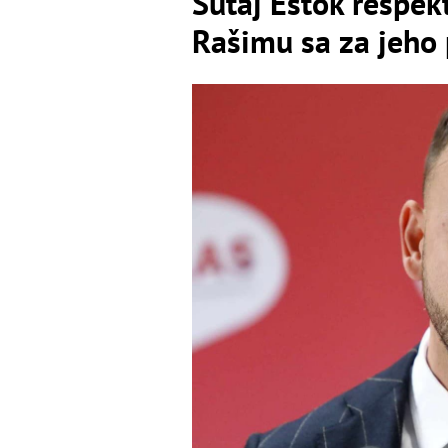
Šutaj Eštok rešpek
Rašimu sa za jeho