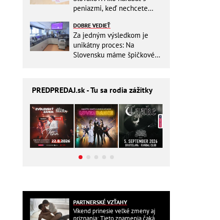
peniazmi, keď nechcete
zbytočne riskovať?
DOBRE VEDIEŤ
Za jedným výsledkom je
unikátny proces: Na
Slovensku máme špičkové
pracovisko
PREDPREDAJ
.sk - Tu sa rodia zážitky
PARTNERSKÉ VZŤAHY
Víkend prinesie veľké zmeny aj
priznania: Tieto znamenia čaká