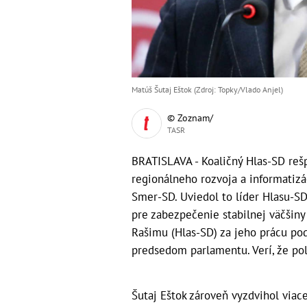
Matúš Šutaj Eštok (Zdroj: Topky/Vlado Anjel)
© Zoznam/
TASR
BRATISLAVA - Koaličný Hlas-SD rešpe
regionálneho rozvoja a informatizá
Smer-SD. Uviedol to líder Hlasu-SD
pre zabezpečenie stabilnej väčšiny
Rašimu (Hlas-SD) za jeho prácu poď
predsedom parlamentu. Verí, že poli
Šutaj Eštok zároveň vyzdvihol viace