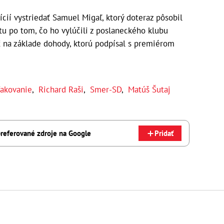
cií vystriedať Samuel Migaľ, ktorý doteraz pôsobil
u po tom, čo ho vylúčili z poslaneckého klubu
ť na základe dohody, ktorú podpísal s premiérom
akovanie
,
Richard Raši
,
Smer-SD
,
Matúš Šutaj
referované zdroje na Google
Pridať