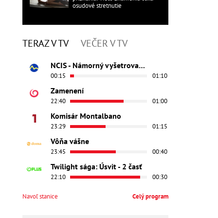
osudové stretnutie
TERAZ V TV
VEČER V TV
NCIS - Námorný vyšetrovací úrad
00:15
01:10
Zamenení
22:40
01:00
Komisár Montalbano
23:29
01:15
Vôňa vášne
23:45
00:40
Twilight sága: Úsvit - 2 časť
22:10
00:30
Navoľ stanice
Celý program