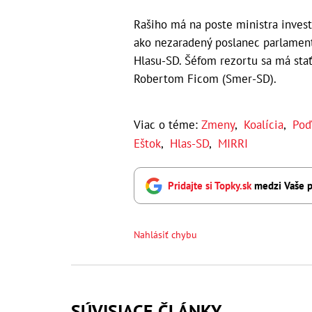
Rašiho má na poste ministra investí
ako nezaradený poslanec parlament
Hlasu-SD. Šéfom rezortu sa má sta
Robertom Ficom (Smer-SD).
Viac o téme:
Zmeny
,
Koalícia
,
Poď
Eštok
,
Hlas-SD
,
MIRRI
Pridajte si Topky.sk
medzi Vaše p
Nahlásiť chybu
SÚVISIACE ČLÁNKY