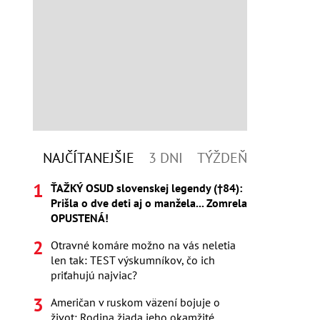
NAJČÍTANEJŠIE
3 DNI
TÝŽDEŇ
ŤAŽKÝ OSUD slovenskej legendy (†84):
Prišla o dve deti aj o manžela... Zomrela
OPUSTENÁ!
Otravné komáre možno na vás neletia
len tak: TEST výskumníkov, čo ich
priťahujú najviac?
Američan v ruskom väzení bojuje o
život: Rodina žiada jeho okamžité