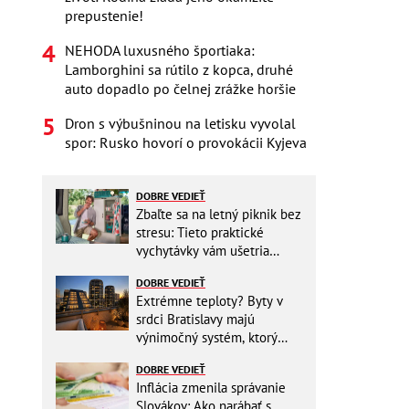
prepustenie!
NEHODA luxusného športiaka:
Lamborghini sa rútilo z kopca, druhé
auto dopadlo po čelnej zrážke horšie
Dron s výbušninou na letisku vyvolal
spor: Rusko hovorí o provokácii Kyjeva
DOBRE VEDIEŤ
Zbaľte sa na letný piknik bez
stresu: Tieto praktické
vychytávky vám ušetria
miesto v batohu!
DOBRE VEDIEŤ
Extrémne teploty? Byty v
srdci Bratislavy majú
výnimočný systém, ktorý
ešte aj šetrí náklady
DOBRE VEDIEŤ
Inflácia zmenila správanie
Slovákov: Ako narábať s