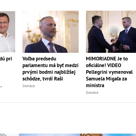
dú pri
Voľba predsedu
MIMORIADNE Je to
parlamentu má byť medzi
oficiálne! VIDEO
prvými bodmi najbližšej
Pellegrini vymenoval
schôdze, tvrdí Raši
Samuela Migaľa za
ministra
Domáce
e
Domáce