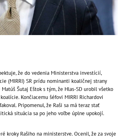
ktuje, že do vedenia Ministerstva investícií,
cie (MIRRI) SR prídu nominanti koaličnej strany
 Matúš Šutaj Eštok s tým, že Hlas-SD urobil všetko
 koalície. Končiacemu šéfovi MIRRI Richardovi
akoval. Pripomenul, že Raši sa má teraz stať
tická situácia sa po jeho voľbe úplne upokojí.
ré kroky Rašiho na ministerstve. Ocenil, že za svoje