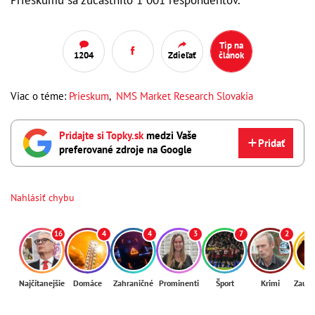
Tip na
1204
Zdieľať
článok
Viac o téme:
Prieskum
,
NMS Market Research Slovakia
Pridajte si Topky.sk
medzi Vaše
Pridať
preferované zdroje na Google
Nahlásiť chybu
16
4
4
3
7
2
Najčítanejšie
Domáce
Zahraničné
Prominenti
Šport
Krimi
Zaují