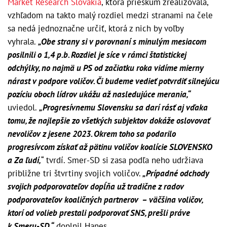
Market Research Slovakia
, ktorá prieskum zrealizovala,
vzhľadom na takto malý rozdiel medzi stranami na čele
sa nedá jednoznačne určiť, ktorá z nich by voľby
vyhrala.
„Obe strany si v porovnaní s minulým mesiacom
posilnili o 1,4 p.b. Rozdiel je síce v rámci štatistickej
odchýlky, no najmä u PS od začiatku roka vidíme mierny
nárast v podpore voličov. Či budeme vedieť potvrdiť silnejúcu
pozíciu oboch lídrov ukážu až nasledujúce merania,“
uviedol.
„Progresívnemu Slovensku sa darí rásť aj vďaka
tomu, že najlepšie zo všetkých subjektov dokáže oslovovať
nevoličov z jesene 2023. Okrem toho sa podarilo
progresívcom získať až pätinu voličov koalície SLOVENSKO
a Za ľudí,
“ tvrdí. Smer-SD si zasa podľa neho udržiava
približne tri štvrtiny svojich voličov.
„Prípadné odchody
svojich podporovateľov dopĺňa už tradične z radov
podporovateľov koaličných partnerov – väčšina voličov,
ktorí od volieb prestali podporovať SNS, prešli práve
k Smeru-SD,“
doplnil Hanes.