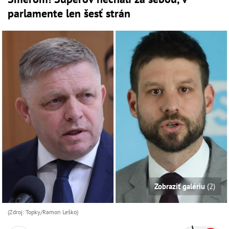
parlamente len šesť strán
Zobraziť galériu
(2)
(Zdroj: Topky/Ramon Leško)