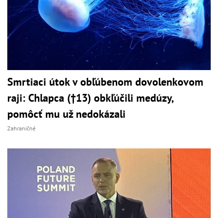
Smrtiaci útok v obľúbenom dovolenkovom
raji: Chlapca (†13) obkľúčili medúzy,
pomôcť mu už nedokázali
Zahraničné