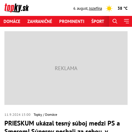
38 °C
6. august
,
Jozefína
DOMÁCE
ZAHRANIČNÉ
PROMINENTI
ŠPORT
ZAUJÍMAV
11.9.2024 15:00
Topky
Domáce
PRIESKUM ukázal tesný súboj medzi PS a
Smerom! Súperov nechali za sebou, v