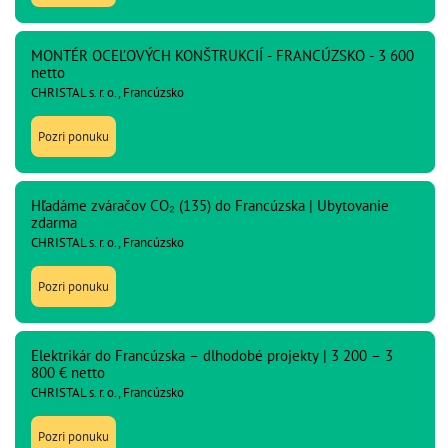
MONTÉR OCEĽOVÝCH KONŠTRUKCIÍ - FRANCÚZSKO - 3 600
netto
CHRISTAL s. r. o., Francúzsko
Pozri ponuku
Hľadáme zváračov CO₂ (135) do Francúzska | Ubytovanie
zdarma
CHRISTAL s. r. o., Francúzsko
Pozri ponuku
Elektrikár do Francúzska – dlhodobé projekty | 3 200 – 3
800 € netto
CHRISTAL s. r. o., Francúzsko
Pozri ponuku