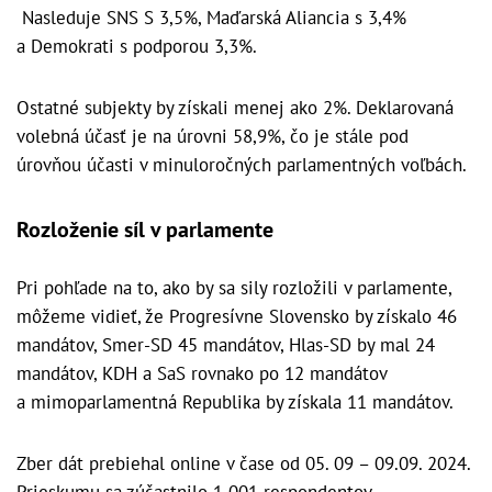
Nasleduje SNS S 3,5%, Maďarská Aliancia s 3,4%
a Demokrati s podporou 3,3%.
Ostatné subjekty by získali menej ako 2%. Deklarovaná
volebná účasť je na úrovni 58,9%, čo je stále pod
úrovňou účasti v minuloročných parlamentných voľbách.
Rozloženie síl v parlamente
Pri pohľade na to, ako by sa sily rozložili v parlamente,
môžeme vidieť, že Progresívne Slovensko by získalo 46
mandátov, Smer-SD 45 mandátov, Hlas-SD by mal 24
mandátov, KDH a SaS rovnako po 12 mandátov
a mimoparlamentná Republika by získala 11 mandátov.
Zber dát prebiehal online v čase od 05. 09 – 09.09. 2024.
Prieskumu sa zúčastnilo 1 001 respondentov.