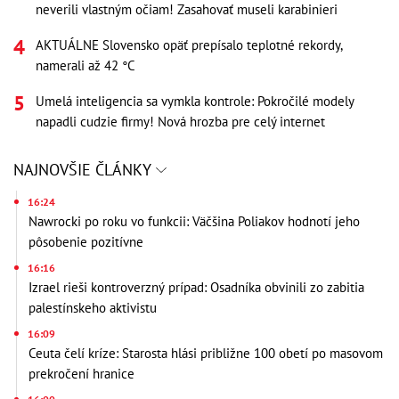
neverili vlastným očiam! Zasahovať museli karabinieri
AKTUÁLNE Slovensko opäť prepísalo teplotné rekordy,
namerali až 42 °C
Umelá inteligencia sa vymkla kontrole: Pokročilé modely
napadli cudzie firmy! Nová hrozba pre celý internet
NAJNOVŠIE ČLÁNKY
16:24
Nawrocki po roku vo funkcii: Väčšina Poliakov hodnotí jeho
pôsobenie pozitívne
16:16
Izrael rieši kontroverzný prípad: Osadníka obvinili zo zabitia
palestínskeho aktivistu
16:09
Ceuta čelí kríze: Starosta hlási približne 100 obetí po masovom
prekročení hranice