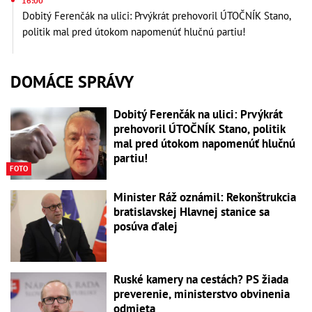
16:00
Dobitý Ferenčák na ulici: Prvýkrát prehovoril ÚTOČNÍK Stano,
politik mal pred útokom napomenúť hlučnú partiu!
DOMÁCE SPRÁVY
Dobitý Ferenčák na ulici: Prvýkrát
prehovoril ÚTOČNÍK Stano, politik
mal pred útokom napomenúť hlučnú
partiu!
FOTO
Minister Ráž oznámil: Rekonštrukcia
bratislavskej Hlavnej stanice sa
posúva ďalej
Ruské kamery na cestách? PS žiada
preverenie, ministerstvo obvinenia
odmieta