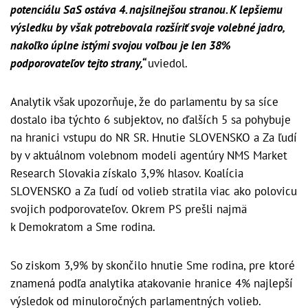
potenciálu SaS ostáva 4. najsilnejšou stranou. K lepšiemu
výsledku by však potrebovala rozšíriť svoje volebné jadro,
nakoľko úplne istými svojou voľbou je len 38%
podporovateľov tejto strany,“
uviedol.
Analytik však upozorňuje, že do parlamentu by sa síce
dostalo iba týchto 6 subjektov, no ďalších 5 sa pohybuje
na hranici vstupu do NR SR. Hnutie SLOVENSKO a Za ľudí
by v aktuálnom volebnom modeli agentúry NMS Market
Research Slovakia získalo 3,9% hlasov. Koalícia
SLOVENSKO a Za ľudí od volieb stratila viac ako polovicu
svojich podporovateľov. Okrem PS prešli najmä
k Demokratom a Sme rodina.
So ziskom 3,9% by skončilo hnutie Sme rodina, pre ktoré
znamená podľa analytika atakovanie hranice 4% najlepší
výsledok od minuloročných parlamentných volieb.