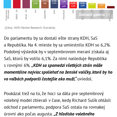
Zobraziť galériu
(2)
(Zdroj: NMS Market Research Slovakia)
Do parlamentu by sa dostali ešte strany KDH, SaS
a Republika. Na 4. mieste by sa umiestnilo KDH so 6,2%.
Podobný výsledok by v septembrovom meraní získala aj
SaS, ktorú by volilo 6,1%. Za nimi nasleduje Republika
s rovnými 6%.
„KDH sa spomedzi všetkých strán môže
momentálne najviac spoliehať na ženské voličky, ktoré by ho
vo voľbách podporili častejšie ako muži,“
uviedol.
Poukázal tiež na to, že hoci sa dáta pre septembrový
volebný model zbierali v čase, kedy Richard Sulík ohlásil
odchod z parlamentu, podpora SaS ostala na rovnakej
úrovni ako počas augusta.
„Z hľadiska volebného