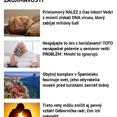
Prielomový NÁLEZ z čias Inkov! Vedci
z múmií získali DNA vírusu, ktorý
zabíjal milióny ľudí
Nespájajte to len s horúčavami! TOTO
nenápadné potenie u seniorov veští
PROBLÉM: Mnohí to ignorujú
Obytný komplex v Španielsku
fascinuje svet, jeho obyvatelia
museli pred turistami zavrieť brány
Tieto vety môžu zničiť aj pevný
vzťah! Odborníčka radí, čím ich
nahradiť