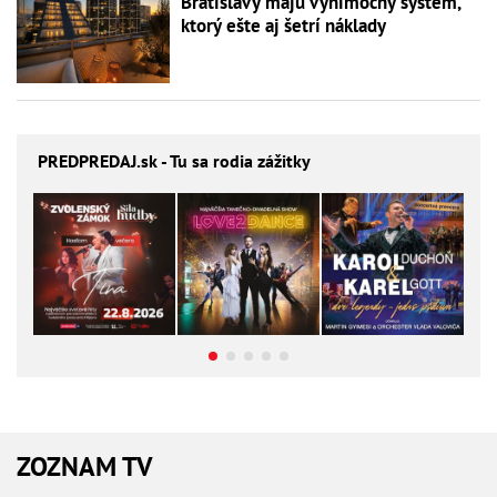
Bratislavy majú výnimočný systém,
ktorý ešte aj šetrí náklady
PREDPREDAJ
.sk - Tu sa rodia zážitky
ZOZNAM TV