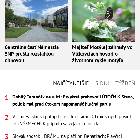
Centrálna časť Námestia
Majiteľ Motýlej záhrady vo
SNP prešla rozsiahlou
Vlčkovciach hovorí o
obnovou
životnom cykle motýľa
NAJČÍTANEJŠIE
3 DNI
TÝŽDEŇ
Dobitý Ferenčák na ulici: Prvýkrát prehovoril ÚTOČNÍK Stano,
politik mal pred útokom napomenúť hlučnú partiu!
V Chorvátsku sa potopil čln s turistami: Od miestnych prišiel
len VÝSMECH! K prípadu sa vyjadrila polícia
Slovák spôsobil DRÁMU na pláži pri Benátkach: Plavčíci