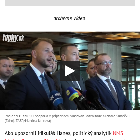
archívne video
Poslanci Hlasu-SD podporia v prípadnom hlasovaní odvolanie Michala Šimečku
(Zdroj: TASR/Martina Kriková)
Ako upozornil Mikuláš Hanes, politický analytik
NMS