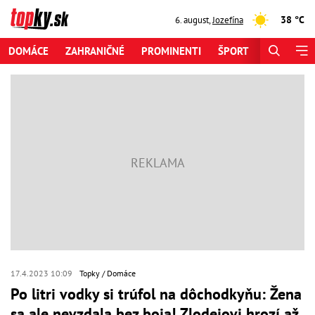
38 °C
6. august
,
Jozefína
DOMÁCE
ZAHRANIČNÉ
PROMINENTI
ŠPORT
ZAUJÍMAV
17.4.2023 10:09
Topky
Domáce
Po litri vodky si trúfol na dôchodkyňu: Žena
sa ale nevzdala bez boja! Zlodejovi hrozí až