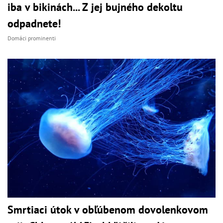
iba v bikinách... Z jej bujného dekoltu
odpadnete!
Domáci prominenti
Smrtiaci útok v obľúbenom dovolenkovom