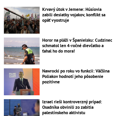
Krvavý útok v Jemene: Húsíovia
zabili desiatky vojakov, konflikt sa
opäť vyostruje
Horor na pláži v Španielsku: Cudzinec
schmatol len 4-ročné dievčatko a
ťahal ho do mora!
Nawrocki po roku vo funkcii: Väčšina
Poliakov hodnotí jeho pôsobenie
pozitívne
Izrael rieši kontroverzný prípad:
Osadníka obvinili zo zabitia
palestínskeho aktivistu