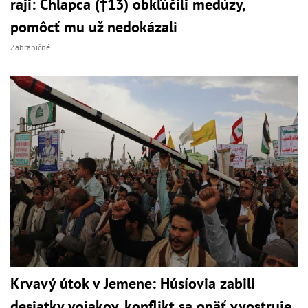
raji: Chlapca (†13) obkľúčili medúzy,
pomôcť mu už nedokázali
Zahraničné
Krvavý útok v Jemene: Húsíovia zabili
desiatky vojakov, konflikt sa opäť vyostruje