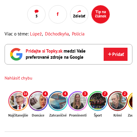
Tip na
5
Zdieľať
článok
Viac o téme:
Lúpež
,
Dôchodkyňa
,
Polícia
Pridajte si Topky.sk
medzi Vaše
Pridať
preferované zdroje na Google
Nahlásiť chybu
16
4
4
3
7
2
Najčítanejšie
Domáce
Zahraničné
Prominenti
Šport
Krimi
Zaují