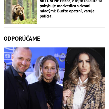
AKTUÁLNE Pozor, v tejto lokalite sa
pohybuje medvedica s dvomi
mladými: Buďte opatrní, varuje
polícia!
ODPORÚČAME