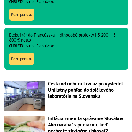
CHRISTAL s. r. o., Francúzsko
Pozri ponuku
Elektrikár do Francúzska – dlhodobé projekty | 3 200 – 3
800 € netto
CHRISTAL s. r. o., Francúzsko
Pozri ponuku
Cesta od odberu krvi až po výsledok:
Unikátny pohľad do špičkového
laboratória na Slovensku
Inflácia zmenila správanie Slovákov:
Ako narábať s peniazmi, keď
nechcete zbytočne riskovať?