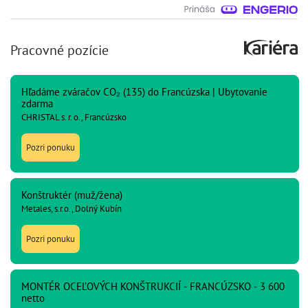
Pracovné pozície
Hľadáme zváračov CO₂ (135) do Francúzska | Ubytovanie
zdarma
CHRISTAL s. r. o., Francúzsko
Pozri ponuku
Konštruktér (muž/žena)
Metales, s.r.o., Dolný Kubín
Pozri ponuku
MONTÉR OCEĽOVÝCH KONŠTRUKCIÍ - FRANCÚZSKO - 3 600
netto