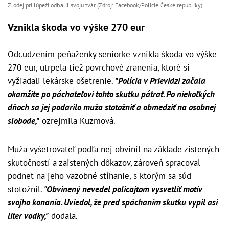
Zlodej pri lúpeži odhalil svoju tvár (Zdroj: Facebook/Policie České republiky)
Vznikla škoda vo výške 270 eur
Odcudzením peňaženky seniorke vznikla škoda vo výške
270 eur, utrpela tiež povrchové zranenia, ktoré si
vyžiadali lekárske ošetrenie.
"Polícia v Prievidzi začala
okamžite po páchateľovi tohto skutku pátrať. Po niekoľkých
dňoch sa jej podarilo muža stotožniť a obmedziť na osobnej
slobode,"
ozrejmila Kuzmová.
Muža vyšetrovateľ podľa nej obvinil na základe zistených
skutočností a zaistených dôkazov, zároveň spracoval
podnet na jeho väzobné stíhanie, s ktorým sa súd
stotožnil.
"Obvinený nevedel policajtom vysvetliť motív
svojho konania. Uviedol, že pred spáchaním skutku vypil asi
liter vodky,"
dodala.