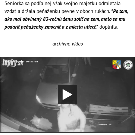
Seniorka sa podľa nej však svojho majetku odmietala
vzdať a držala peňaženku pevne v oboch rukách.
"Po tom,
ako mal obvinený 83-ročnú ženu sotiť na zem, malo sa mu
podariť peňaženky zmocniť a z miesta utiecť,"
doplnila.
archívne video