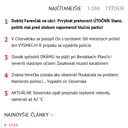
NAJČÍTANEJŠIE
3 DNI
TÝŽDEŇ
Dobitý Ferenčák na ulici: Prvýkrát prehovoril ÚTOČNÍK Stano,
politik mal pred útokom napomenúť hlučnú partiu!
V Chorvátsku sa potopil čln s turistami: Od miestnych prišiel
len VÝSMECH! K prípadu sa vyjadrila polícia
Slovák spôsobil DRÁMU na pláži pri Benátkach: Plavčíci
neverili vlastným očiam! Zasahovať museli karabinieri
Známa herečka zostala ako obarená! Poukázala na problém:
Namiesto pomoci... Vypadni zo Slovenska
AKTUÁLNE Slovensko opäť prepísalo teplotné rekordy,
namerali až 42 °C
NAJNOVŠIE ČLÁNKY
17:13