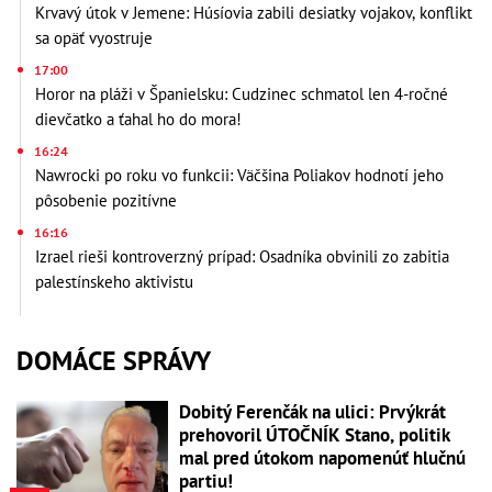
Krvavý útok v Jemene: Húsíovia zabili desiatky vojakov, konflikt
sa opäť vyostruje
17:00
Horor na pláži v Španielsku: Cudzinec schmatol len 4-ročné
dievčatko a ťahal ho do mora!
16:24
Nawrocki po roku vo funkcii: Väčšina Poliakov hodnotí jeho
pôsobenie pozitívne
16:16
Izrael rieši kontroverzný prípad: Osadníka obvinili zo zabitia
palestínskeho aktivistu
DOMÁCE SPRÁVY
Dobitý Ferenčák na ulici: Prvýkrát
prehovoril ÚTOČNÍK Stano, politik
mal pred útokom napomenúť hlučnú
partiu!