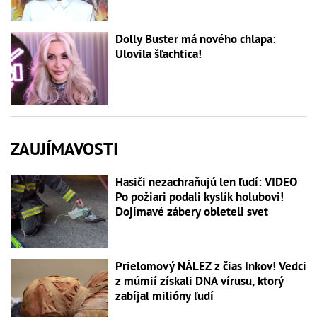
Dolly Buster má nového chlapa:
Ulovila šľachtica!
ZAUJÍMAVOSTI
Hasiči nezachraňujú len ľudí: VIDEO
Po požiari podali kyslík holubovi!
Dojímavé zábery obleteli svet
Prielomový NÁLEZ z čias Inkov! Vedci
z múmií získali DNA vírusu, ktorý
zabíjal milióny ľudí