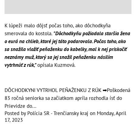
K lúpeži malo dôjsť počas toho, ako dôchodkyňa
smerovala do kostola.
"Dôchodkyňu požiadala staršia žena
o eurá na chlieb, ktoré jej táto podarovala. Počas toho, ako
sa snažila vložiť peňaženku do kabelky, mal k nej priskočiť
neznámy muž, ktorý sa jej snažil peňaženku násilím
vytrhnúť z rúk,"
opísala Kuzmová.
DÔCHODKYNI VYTRHOL PEŇAŽENKU Z RÚK ➡Poškodená
83 ročná seniorka sa začiatkom apríla rozhodla ísť do
Prievidze do...
Posted by
Polícia SR - Trenčiansky kraj
on
Monday, April
17, 2023