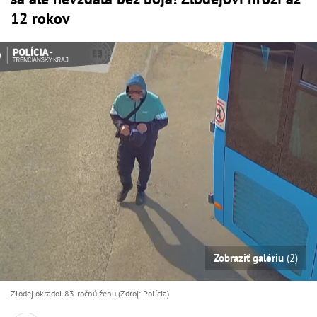
12 rokov
Zobraziť galériu
(2)
Zlodej okradol 83-ročnú ženu (Zdroj: Polícia)