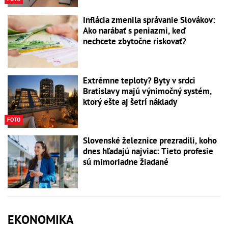
Inflácia zmenila správanie Slovákov:
Ako narábať s peniazmi, keď
nechcete zbytočne riskovať?
Extrémne teploty? Byty v srdci
Bratislavy majú výnimočný systém,
ktorý ešte aj šetrí náklady
FOTO
Slovenské železnice prezradili, koho
dnes hľadajú najviac: Tieto profesie
sú mimoriadne žiadané
EKONOMIKA