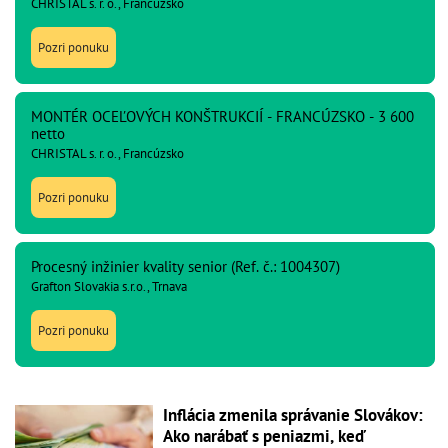
CHRISTAL s. r. o., Francúzsko
Pozri ponuku
MONTÉR OCEĽOVÝCH KONŠTRUKCIÍ - FRANCÚZSKO - 3 600
netto
CHRISTAL s. r. o., Francúzsko
Pozri ponuku
Procesný inžinier kvality senior (Ref. č.: 1004307)
Grafton Slovakia s.r.o., Trnava
Pozri ponuku
Inflácia zmenila správanie Slovákov:
Ako narábať s peniazmi, keď