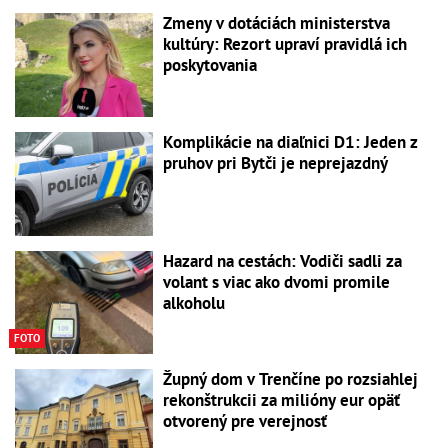
Zmeny v dotáciách ministerstva
kultúry: Rezort upraví pravidlá ich
poskytovania
Komplikácie na diaľnici D1: Jeden z
pruhov pri Bytči je neprejazdný
Hazard na cestách: Vodiči sadli za
volant s viac ako dvomi promile
alkoholu
FOTO
Župný dom v Trenčíne po rozsiahlej
rekonštrukcii za milióny eur opäť
otvorený pre verejnosť