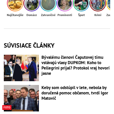
Najčítanejšie
Domáce
Zahraničné
Prominenti
Šport
Krimi
Zaují
SÚVISIACE ČLÁNKY
Bývalému členovi Čaputovej tímu
vstávajú vlasy DUPKOM: Koho to
Pellegrini prijal? Protokol vraj hovorí
jasne
Keby som odstúpil v lete, nebola by
doručená pomoc občanom, tvrdí Igor
Matovič
FOTO