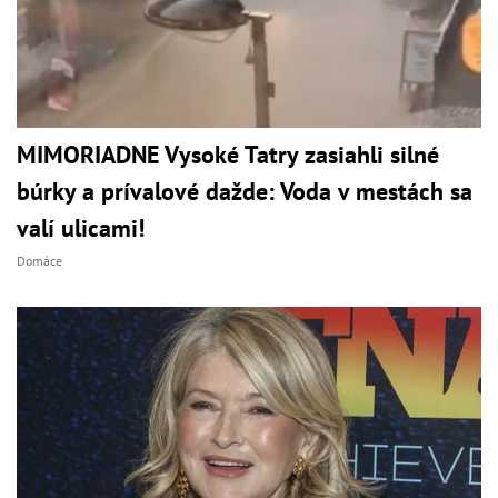
MIMORIADNE Vysoké Tatry zasiahli silné
búrky a prívalové dažde: Voda v mestách sa
valí ulicami!
Domáce