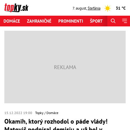
31 °C
7. august
,
Štefánia
DOMÁCE
ZAHRANIČNÉ
PROMINENTI
ŠPORT
ZAUJÍMAV
15.12.2022 19:00
Topky
Domáce
Okamih, ktorý rozhodol o páde vlády!
Matovič podpísal demisiu a už bol v