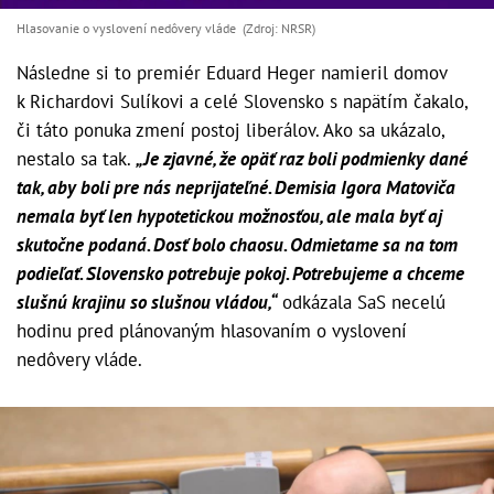
Hlasovanie o vyslovení nedôvery vláde (Zdroj: NRSR)
Následne si to premiér Eduard Heger namieril domov
k Richardovi Sulíkovi a celé Slovensko s napätím čakalo,
či táto ponuka zmení postoj liberálov. Ako sa ukázalo,
nestalo sa tak.
„Je zjavné, že opäť raz boli podmienky dané
tak, aby boli pre nás neprijateľné. Demisia Igora Matoviča
nemala byť len hypotetickou možnosťou, ale mala byť aj
skutočne podaná. Dosť bolo chaosu. Odmietame sa na tom
podieľať. Slovensko potrebuje pokoj. Potrebujeme a chceme
slušnú krajinu so slušnou vládou,“
odkázala SaS necelú
hodinu pred plánovaným hlasovaním o vyslovení
nedôvery vláde.