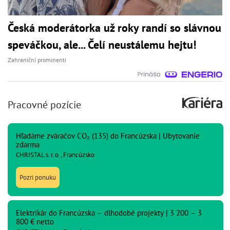
Česká moderátorka už roky randí so slávnou
speváčkou, ale... Čelí neustálemu hejtu!
Zahraniční prominenti
Pracovné pozície
Hľadáme zváračov CO₂ (135) do Francúzska | Ubytovanie
zdarma
CHRISTAL s. r. o., Francúzsko
Pozri ponuku
Elektrikár do Francúzska – dlhodobé projekty | 3 200 – 3
800 € netto