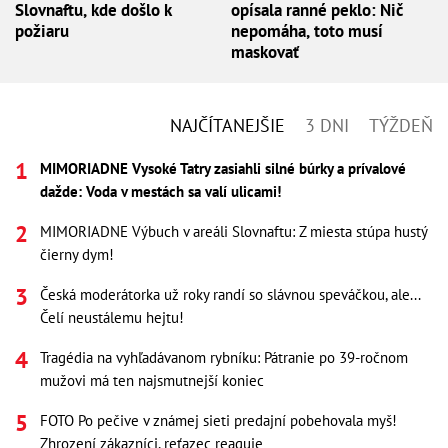
Slovnaftu, kde došlo k
opísala ranné peklo: Nič
požiaru
nepomáha, toto musí
maskovať
NAJČÍTANEJŠIE
3 DNI
TÝŽDEŇ
MIMORIADNE Vysoké Tatry zasiahli silné búrky a prívalové
dažde: Voda v mestách sa valí ulicami!
MIMORIADNE Výbuch v areáli Slovnaftu: Z miesta stúpa hustý
čierny dym!
Česká moderátorka už roky randí so slávnou speváčkou, ale...
Čelí neustálemu hejtu!
Tragédia na vyhľadávanom rybníku: Pátranie po 39-ročnom
mužovi má ten najsmutnejší koniec
FOTO Po pečive v známej sieti predajní pobehovala myš!
Zhrození zákazníci, reťazec reaguje