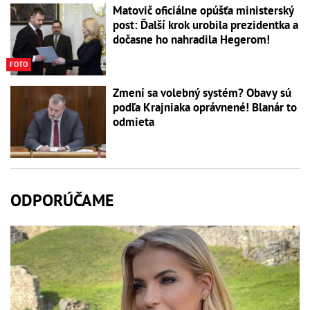
Matovič oficiálne opúšťa ministerský
post: Ďalší krok urobila prezidentka a
dočasne ho nahradila Hegerom!
FOTO
Zmení sa volebný systém? Obavy sú
podľa Krajniaka oprávnené! Blanár to
odmieta
ODPORÚČAME