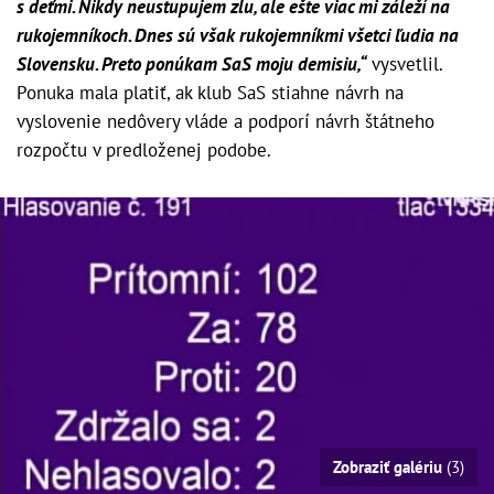
s deťmi. Nikdy neustupujem zlu, ale ešte viac mi záleží na
rukojemníkoch. Dnes sú však rukojemníkmi všetci ľudia na
Slovensku. Preto ponúkam SaS moju demisiu,“
vysvetlil.
Ponuka mala platiť, ak klub SaS stiahne návrh na
vyslovenie nedôvery vláde a podporí návrh štátneho
rozpočtu v predloženej podobe.
Zobraziť galériu
(3)