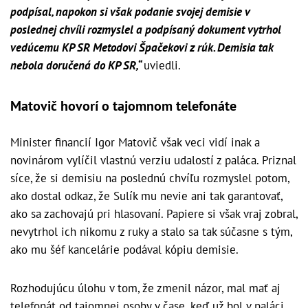
podpísal, napokon si však podanie svojej demisie v
poslednej chvíli rozmyslel a podpísaný dokument vytrhol
vedúcemu KP SR Metodovi Špačekovi z rúk. Demisia tak
nebola doručená do KP SR,“
uviedli.
Matovič hovorí o tajomnom telefonáte
Minister financií Igor Matovič však veci vidí inak a
novinárom vylíčil vlastnú verziu udalostí z paláca. Priznal
síce, že si demisiu na poslednú chvíľu rozmyslel potom,
ako dostal odkaz, že Sulík mu nevie ani tak garantovať,
ako sa zachovajú pri hlasovaní. Papiere si však vraj zobral,
nevytrhol ich nikomu z ruky a stalo sa tak súčasne s tým,
ako mu šéf kancelárie podával kópiu demisie.
Rozhodujúcu úlohu v tom, že zmenil názor, mal mať aj
telefonát od tajomnej osoby v čase, keď už bol v paláci.