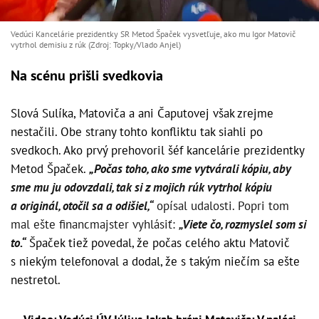
Vedúci Kancelárie prezidentky SR Metod Špaček vysvetľuje, ako mu Igor Matovič
vytrhol demisiu z rúk (Zdroj: Topky/Vlado Anjel)
Na scénu prišli svedkovia
Slová Sulíka, Matoviča a ani Čaputovej však zrejme
nestačili. Obe strany tohto konfliktu tak siahli po
svedkoch. Ako prvý prehovoril šéf kancelárie prezidentky
Metod Špaček.
„
Počas toho, ako sme vytvárali kópiu, aby
sme mu ju odovzdali, tak si z mojich rúk vytrhol kópiu
a originál, otočil sa a odišiel,“
opísal udalosti. Popri tom
mal ešte financmajster vyhlásiť:
„Viete čo, rozmyslel som si
to.“
Špaček tiež povedal, že počas celého aktu Matovič
s niekým telefonoval a dodal, že s takým niečím sa ešte
nestretol.