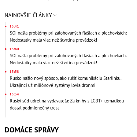
NAJNOVŠIE ČLÁNKY
15:41
SOI našla problémy pri zálohovaných fľašiach a plechovkách:
Nedostatky mala viac než štvrtina prevádzok!
15:40
SOI našla problémy pri zálohovaných fľašiach a plechovkách:
Nedostatky mala viac než štvrtina prevádzok!
15:38
Rusko našlo nový spôsob, ako rušiť komunikáciu Starlinku.
Ukrajinci už miliónové systémy lovia dronmi
15:34
Ruský súd udrel na vydavateľa: Za knihy s LGBT+ tematikou
dostal podmienečný trest
DOMÁCE SPRÁVY