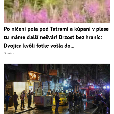
Po ničení pola pod Tatrami a kúpaní v plese
tu máme ďalší nešvár! Drzosť bez hraníc:
Dvojica kvôli fotke vošla do...
Domáce