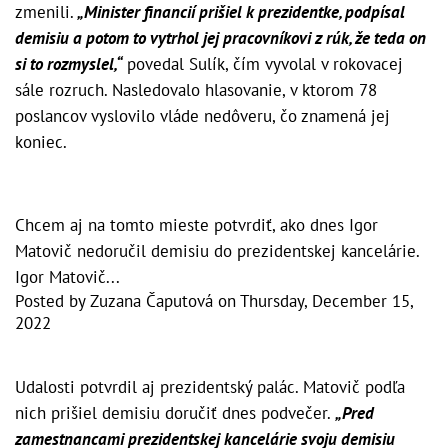
zmenili.
„Minister financií prišiel k prezidentke, podpísal
demisiu a potom to vytrhol jej pracovníkovi z rúk, že teda on
si to rozmyslel,“
povedal Sulík, čím vyvolal v rokovacej
sále rozruch. Nasledovalo hlasovanie, v ktorom 78
poslancov vyslovilo vláde nedôveru, čo znamená jej
koniec.
Chcem aj na tomto mieste potvrdiť, ako dnes Igor
Matovič nedoručil demisiu do prezidentskej kancelárie.
Igor Matovič...
Posted by
Zuzana Čaputová
on
Thursday, December 15,
2022
Udalosti potvrdil aj prezidentský palác. Matovič podľa
nich prišiel demisiu doručiť dnes podvečer.
„Pred
zamestnancami prezidentskej kancelárie svoju demisiu