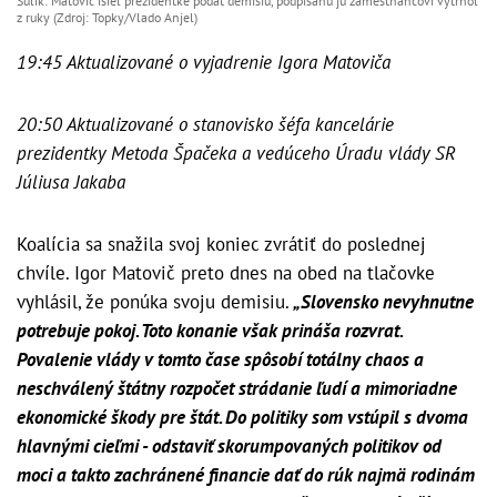
Sulík: Matovič išiel prezidentke podať demisiu, podpísanú ju zamestnancovi vytrhol
z ruky (Zdroj: Topky/Vlado Anjel)
19:45 Aktualizované o vyjadrenie Igora Matoviča
20:50 Aktualizované o stanovisko šéfa kancelárie
prezidentky Metoda Špačeka a vedúceho Úradu vlády SR
Júliusa Jakaba
Koalícia sa snažila svoj koniec zvrátiť do poslednej
chvíle. Igor Matovič preto dnes na obed na tlačovke
vyhlásil, že ponúka svoju demisiu.
„Slovensko nevyhnutne
potrebuje pokoj. Toto konanie však prináša rozvrat.
Povalenie vlády v tomto čase spôsobí totálny chaos a
neschválený štátny rozpočet strádanie ľudí a mimoriadne
ekonomické škody pre štát. Do politiky som vstúpil s dvoma
hlavnými cieľmi - odstaviť skorumpovaných politikov od
moci a takto zachránené financie dať do rúk najmä rodinám