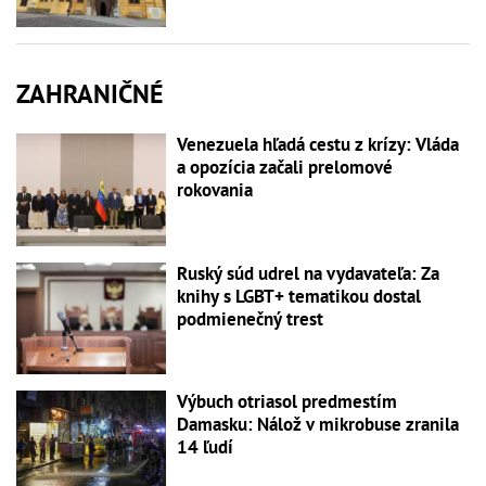
ZAHRANIČNÉ
Venezuela hľadá cestu z krízy: Vláda
a opozícia začali prelomové
rokovania
Ruský súd udrel na vydavateľa: Za
knihy s LGBT+ tematikou dostal
podmienečný trest
Výbuch otriasol predmestím
Damasku: Nálož v mikrobuse zranila
14 ľudí