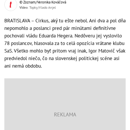
© Zoznam/Veronika Kováčová
Video
: Topky/Vlado Anjel
BRATISLAVA – Cirkus, aký tu ešte nebol. Ani dva a pol dňa
nepomohlo a poslanci pred pár minútami definitívne
pochovali vládu Eduarda Hegera. Nedôveru jej vyslovilo
78 poslancov, hlasovala za to celá opozícia vrátane klubu
SaS. Všetko mohlo byť pritom vraj inak, Igor Matovič však
predviedol niečo, čo na slovenskej politickej scéne asi
ani nemá obdobu.