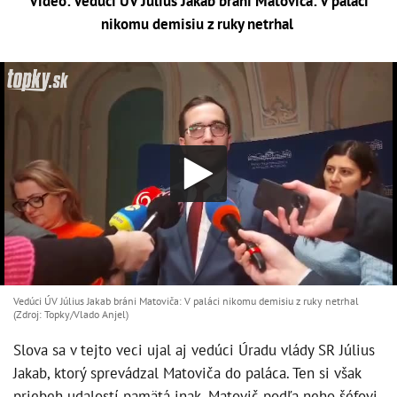
Video: Vedúci ÚV Július Jakab bráni Matoviča: V paláci
nikomu demisiu z ruky netrhal
Vedúci ÚV Július Jakab bráni Matoviča: V paláci nikomu demisiu z ruky netrhal
(Zdroj: Topky/Vlado Anjel)
Slova sa v tejto veci ujal aj vedúci Úradu vlády SR Július
Jakab, ktorý sprevádzal Matoviča do paláca. Ten si však
priebeh udalostí pamätá inak. Matovič podľa neho šéfovi