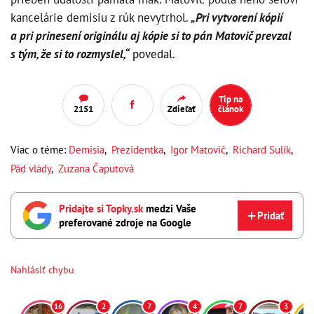
kancelárie demisiu z rúk nevytrhol.
„Pri vytvorení kópií
a pri prinesení originálu aj kópie si to pán Matovič prevzal
s tým, že si to rozmyslel,“
povedal.
Tip na
2151
Zdieľať
článok
Viac o téme:
Demisia
,
Prezidentka
,
Igor Matovič
,
Richard Sulík
,
Pád vlády
,
Zuzana Čaputová
Pridajte si Topky.sk
medzi Vaše
Pridať
preferované zdroje na Google
Nahlásiť chybu
16
2
7
4
7
3