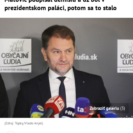
prezidentskom paláci, potom sa to stalo
Zobraziť galériu
(3)
(Zdroj: Topky/Vlado Anjel)