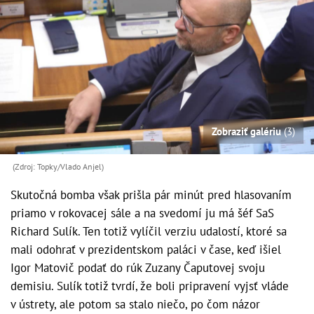
Zobraziť galériu
(3)
(Zdroj: Topky/Vlado Anjel)
Skutočná bomba však prišla pár minút pred hlasovaním
priamo v rokovacej sále a na svedomí ju má šéf SaS
Richard Sulík. Ten totiž vylíčil verziu udalostí, ktoré sa
mali odohrať v prezidentskom paláci v čase, keď išiel
Igor Matovič podať do rúk Zuzany Čaputovej svoju
demisiu. Sulík totiž tvrdí, že boli pripravení vyjsť vláde
v ústrety, ale potom sa stalo niečo, po čom názor