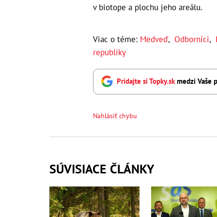
v biotope a plochu jeho areálu.
Viac o téme:
Medveď
,
Odborníci
,
republiky
Pridajte si Topky.sk
medzi Vaše p
Nahlásiť chybu
SÚVISIACE ČLÁNKY