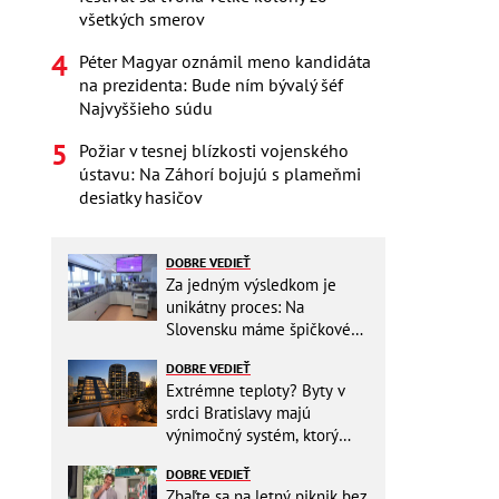
všetkých smerov
Péter Magyar oznámil meno kandidáta
na prezidenta: Bude ním bývalý šéf
Najvyššieho súdu
Požiar v tesnej blízkosti vojenského
ústavu: Na Záhorí bojujú s plameňmi
desiatky hasičov
DOBRE VEDIEŤ
Za jedným výsledkom je
unikátny proces: Na
Slovensku máme špičkové
pracovisko
DOBRE VEDIEŤ
Extrémne teploty? Byty v
srdci Bratislavy majú
výnimočný systém, ktorý
ešte aj šetrí náklady
DOBRE VEDIEŤ
Zbaľte sa na letný piknik bez