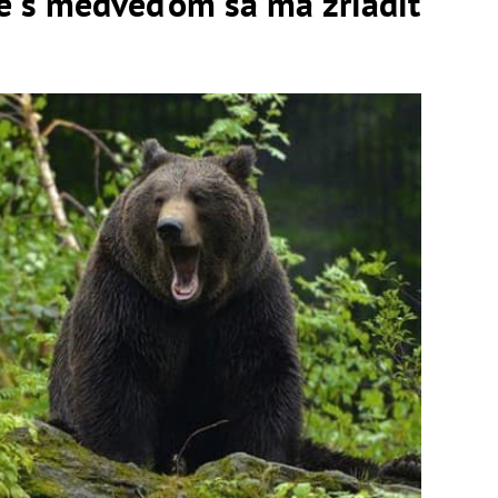
ie s medveďom sa má zriadiť