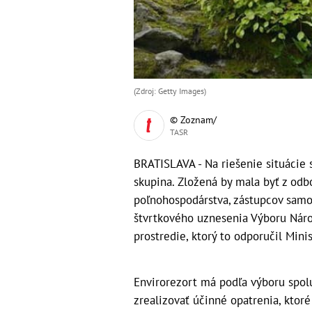
(Zdroj: Getty Images)
© Zoznam/
TASR
BRATISLAVA - Na riešenie situácie
skupina. Zložená by mala byť z odbo
poľnohospodárstva, zástupcov samo
štvrtkového uznesenia Výboru Náro
prostredie, ktorý to odporučil Mini
Envirorezort má podľa výboru spo
zrealizovať účinné opatrenia, ktoré