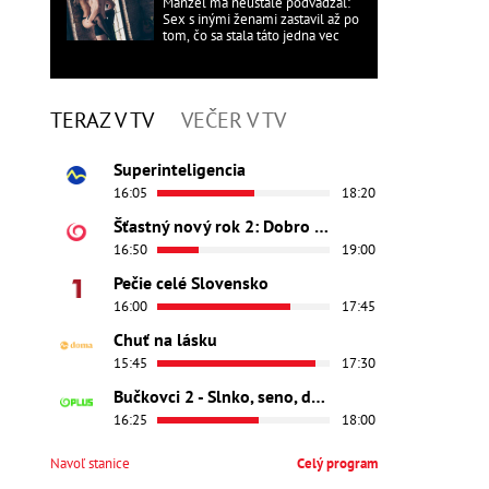
Manžel ma neustále podvádzal:
Sex s inými ženami zastavil až po
tom, čo sa stala táto jedna vec
TERAZ V TV
VEČER V TV
Superinteligencia
16:05
18:20
Šťastný nový rok 2: Dobro došli
16:50
19:00
Pečie celé Slovensko
16:00
17:45
Chuť na lásku
15:45
17:30
Bučkovci 2 - Slnko, seno, dedina
16:25
18:00
Navoľ stanice
Celý program