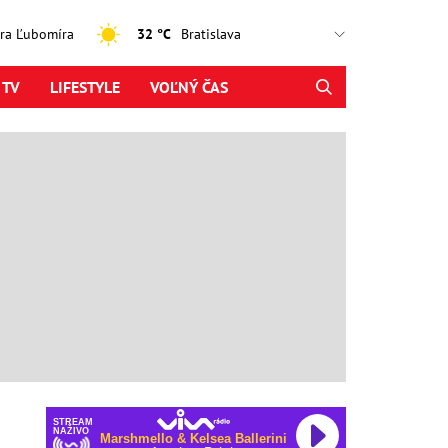
jtra Ľubomíra
32 °C
 TV
LIFESTYLE
VOĽNÝ ČAS
STREAM
NAŽIVO
Marshmello & Kelsea Ballerini