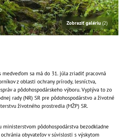
Zobraziť galériu
(2)
 s medveďom sa má do 31. júla zriadiť pracovná
rníkov z oblasti ochrany prírody, lesníctva,
správ a pôdohospodárskeho výboru. Vyplýva to zo
dnej rady (NR) SR pre pôdohospodárstvo a životné
sterstvu životného prostredia (MŽP) SR.
lu ministerstvom pôdohospodárstva bezodkladne
 ochránia obyvateľov v súvislosti s výskytom