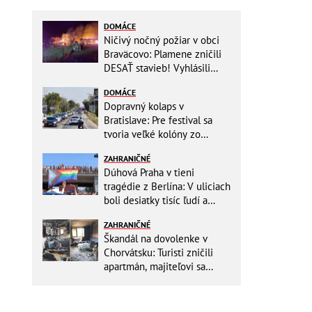
DOMÁCE
Ničivý nočný požiar v obci
Braväcovo: Plamene zničili
DESAŤ stavieb! Vyhlásili
MIMORIADNU situáciu
DOMÁCE
Dopravný kolaps v
Bratislave: Pre festival sa
tvoria veľké kolóny zo
všetkých smerov
ZAHRANIČNÉ
Dúhová Praha v tieni
tragédie z Berlína: V uliciach
boli desiatky tisíc ľudí a
stovky policajtov
ZAHRANIČNÉ
Škandál na dovolenke v
Chorvátsku: Turisti zničili
apartmán, majiteľovi sa
vysmievali a ešte chcú
preplatiť hotel