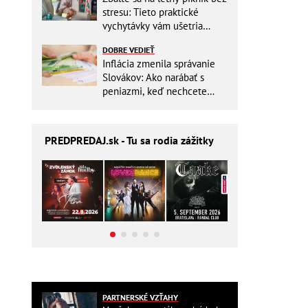
stresu: Tieto praktické
vychytávky vám ušetria
miesto v batohu!
DOBRE VEDIEŤ
Inflácia zmenila správanie
Slovákov: Ako narábať s
peniazmi, keď nechcete
zbytočne riskovať?
PREDPREDAJ
.sk - Tu sa rodia zážitky
PARTNERSKÉ VZŤAHY