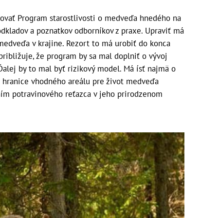
zovať Program starostlivosti o medveďa hnedého na
dkladov a poznatkov odborníkov z praxe. Upraviť má
medveďa v krajine. Rezort to má urobiť do konca
približuje, že program by sa mal doplniť o vývoj
lej by to mal byť rizikový model. Má ísť najmä o
m hranice vhodného areálu pre život medveďa
ím potravinového reťazca v jeho prirodzenom