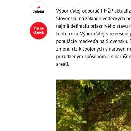
Výbor ďalej odporučil MŽP aktuali
Zdieľať
Slovensku na základe vedeckých po
najmä definíciu priaznivého stavu 
Tip na
článok
tohto roka. Výbor ďalej v uznesení 
populácie medveďa na Slovensku. Ďa
zmenu rizík spojených s narušení
prirodzeným spôsobom a s narušen
areáli.