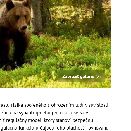
Zobraziť galériu
(2)
astu rizika spojeného s ohrozením ľudí v súvislosti
enou na synantropného jedinca, píše sa v
iť regulačný model, ktorý stanoví bezpečnú
gulačnú funkciu určujúcu jeho plachosť, rovnováhu