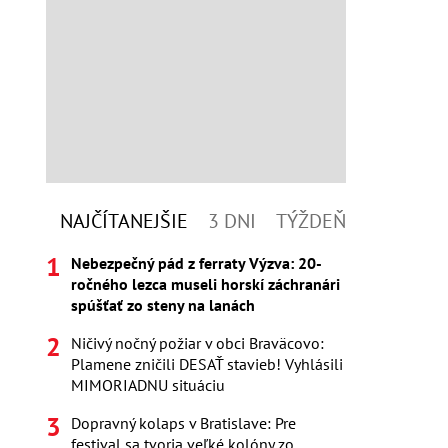
NAJČÍTANEJŠIE
3 DNI
TÝŽDEŇ
Nebezpečný pád z ferraty Výzva: 20-
ročného lezca museli horskí záchranári
spúšťať zo steny na lanách
Ničivý nočný požiar v obci Braväcovo:
Plamene zničili DESAŤ stavieb! Vyhlásili
MIMORIADNU situáciu
Dopravný kolaps v Bratislave: Pre
festival sa tvoria veľké kolóny zo