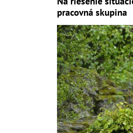
Na riešenie situác
pracovná skupina