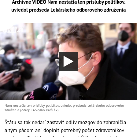
Archívne VIDEO Nám nestačia len prísľuby politikov,
uviedol predseda Lekárskeho odborového združenia
Nám nestačia len prísľuby politikov, uviedol predseda Lekárskeho odborového
združenia (Zdroj: TASR/Ján Krošlák)
Štátu sa tak nedarí zastaviť odliv mozgov do zahraničia
a tým pádom ani doplniť potrebný počet zdravotníkov