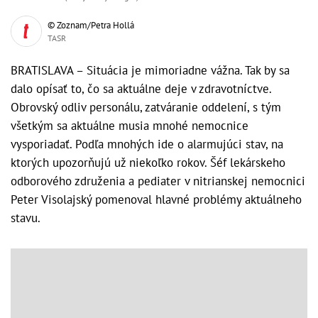
© Zoznam/Petra Hollá
TASR
BRATISLAVA – Situácia je mimoriadne vážna. Tak by sa
dalo opísať to, čo sa aktuálne deje v zdravotníctve.
Obrovský odliv personálu, zatváranie oddelení, s tým
všetkým sa aktuálne musia mnohé nemocnice
vysporiadať. Podľa mnohých ide o alarmujúci stav, na
ktorých upozorňujú už niekoľko rokov. Šéf lekárskeho
odborového združenia a pediater v nitrianskej nemocnici
Peter Visolajský pomenoval hlavné problémy aktuálneho
stavu.