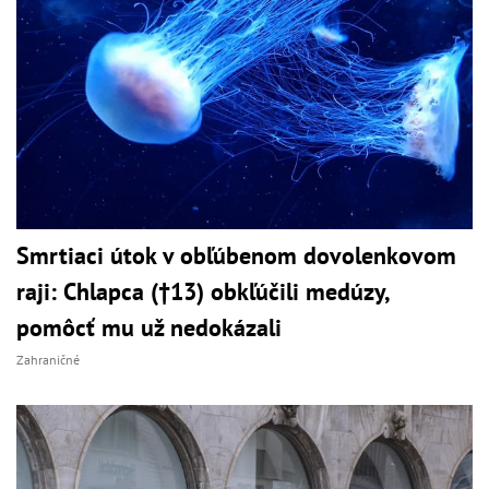
Smrtiaci útok v obľúbenom dovolenkovom
raji: Chlapca (†13) obkľúčili medúzy,
pomôcť mu už nedokázali
Zahraničné