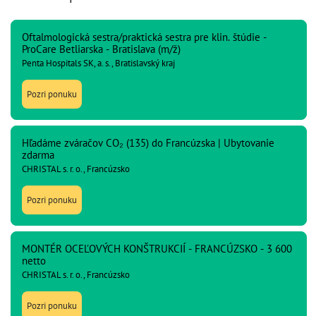
Oftalmologická sestra/praktická sestra pre klin. štúdie -
ProCare Betliarska - Bratislava (m/ž)
Penta Hospitals SK, a. s., Bratislavský kraj
Pozri ponuku
Hľadáme zváračov CO₂ (135) do Francúzska | Ubytovanie
zdarma
CHRISTAL s. r. o., Francúzsko
Pozri ponuku
MONTÉR OCEĽOVÝCH KONŠTRUKCIÍ - FRANCÚZSKO - 3 600
netto
CHRISTAL s. r. o., Francúzsko
Pozri ponuku