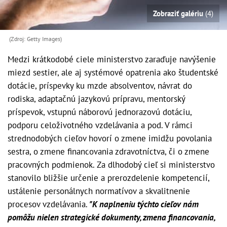
Zobraziť galériu
(4)
(Zdroj: Getty Images)
Medzi krátkodobé ciele ministerstvo zaraďuje navýšenie
miezd sestier, ale aj systémové opatrenia ako študentské
dotácie, príspevky ku mzde absolventov, návrat do
rodiska, adaptačnú jazykovú prípravu, mentorský
príspevok, vstupnú náborovú jednorazovú dotáciu,
podporu celoživotného vzdelávania a pod. V rámci
strednodobých cieľov hovorí o zmene imidžu povolania
sestra, o zmene financovania zdravotníctva, či o zmene
pracovných podmienok. Za dlhodobý cieľ si ministerstvo
stanovilo bližšie určenie a prerozdelenie kompetencií,
ustálenie personálnych normatívov a skvalitnenie
procesov vzdelávania.
"K naplneniu týchto cieľov nám
pomôžu nielen strategické dokumenty, zmena financovania,