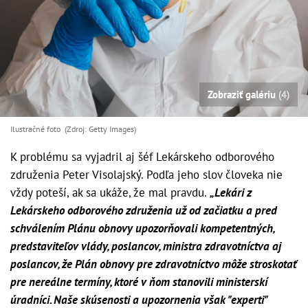
Zobraziť galériu
(4)
Ilustračné foto (Zdroj: Getty Images)
K problému sa vyjadril aj šéf Lekárskeho odborového
združenia Peter Visolajský. Podľa jeho slov človeka nie
vždy poteší, ak sa ukáže, že mal pravdu.
„
Lekári z
Lekárskeho odborového združenia už od začiatku a pred
schválením Plánu obnovy upozorňovali kompetentných,
predstaviteľov vlády, poslancov, ministra zdravotníctva aj
poslancov, že Plán obnovy pre zdravotníctvo môže stroskotať
pre nereálne termíny, ktoré v ňom stanovili ministerskí
úradníci. Naše skúsenosti a upozornenia však "experti"