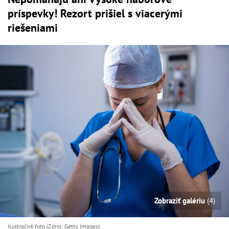
príspevky! Rezort prišiel s viacerými
riešeniami
Zobraziť galériu
(4)
Ilustračné foto (Zdroj: Getty Images)