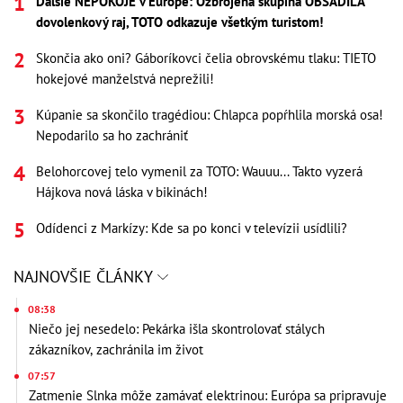
Ďalšie NEPOKOJE v Európe: Ozbrojená skupina OBSADILA
dovolenkový raj, TOTO odkazuje všetkým turistom!
Skončia ako oni? Gáboríkovci čelia obrovskému tlaku: TIETO
hokejové manželstvá neprežili!
Kúpanie sa skončilo tragédiou: Chlapca popŕhlila morská osa!
Nepodarilo sa ho zachrániť
Belohorcovej telo vymenil za TOTO: Wauuu... Takto vyzerá
Hájkova nová láska v bikinách!
Odídenci z Markízy: Kde sa po konci v televízii usídlili?
NAJNOVŠIE ČLÁNKY
08:38
Niečo jej nesedelo: Pekárka išla skontrolovať stálych
zákazníkov, zachránila im život
07:57
Zatmenie Slnka môže zamávať elektrinou: Európa sa pripravuje