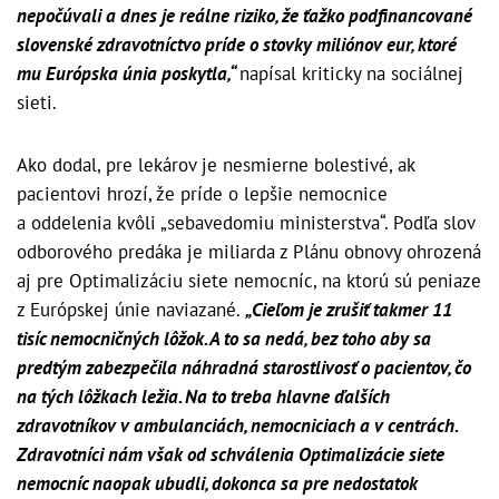
nepočúvali a dnes je reálne riziko, že ťažko podfinancované
slovenské zdravotníctvo príde o stovky miliónov eur, ktoré
mu Európska únia poskytla,“
napísal kriticky na sociálnej
sieti.
Ako dodal, pre lekárov je nesmierne bolestivé, ak
pacientovi hrozí, že príde o lepšie nemocnice
a oddelenia kvôli „sebavedomiu ministerstva“. Podľa slov
odborového predáka je miliarda z Plánu obnovy ohrozená
aj pre Optimalizáciu siete nemocníc, na ktorú sú peniaze
z Európskej únie naviazané.
„
Cieľom je zrušiť takmer 11
tisíc nemocničných lôžok. A to sa nedá, bez toho aby sa
predtým zabezpečila náhradná starostlivosť o pacientov, čo
na tých lôžkach ležia. Na to treba hlavne ďalších
zdravotníkov v ambulanciách, nemocniciach a v centrách.
Zdravotníci nám však od schválenia Optimalizácie siete
nemocníc naopak ubudli, dokonca sa pre nedostatok