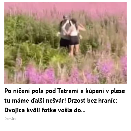
Po ničení pola pod Tatrami a kúpaní v plese
tu máme ďalší nešvár! Drzosť bez hraníc:
Dvojica kvôli fotke vošla do...
Domáce