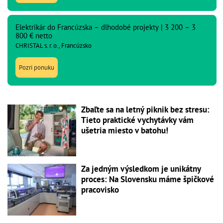
Elektrikár do Francúzska – dlhodobé projekty | 3 200 – 3
800 € netto
CHRISTAL s. r. o., Francúzsko
Pozri ponuku
Zbaľte sa na letný piknik bez stresu:
Tieto praktické vychytávky vám
ušetria miesto v batohu!
Za jedným výsledkom je unikátny
proces: Na Slovensku máme špičkové
pracovisko