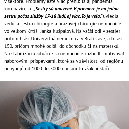
v sektore. Problémy ešte viac prehĺbila aj pandémia
koronavírusu.
„Sestry sú unavené. V priemere je na jednu
sestru počas služby 17-18 ľudí, aj viac. To je veľa,“
uviedla
vedúca sestra chirurgie a úrazovej chirurgie nemocnice
vo veľkom Krtíši Janka Kušpálová. Najväčší odliv sestier
pritom hlási Univerzitná nemocnica v Bratislave, a to asi
150, pričom mnohé odišli do dôchodku či na materskú.
Na stabilizáciu situácie sa nemocnice rozhodli motivovať
náborovými príspevkami, ktoré sa v závislosti od regiónu
pohybujú od 1000 do 5000 eur, ani to však nestačí.