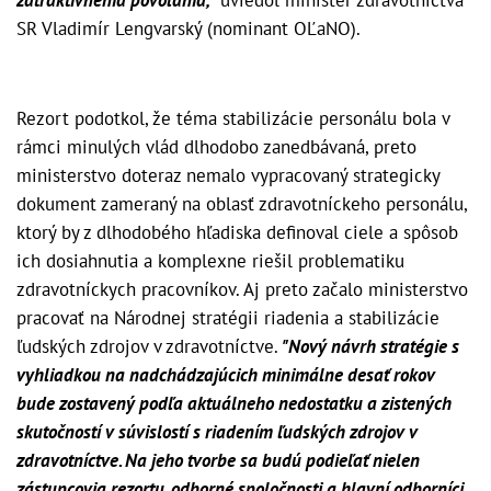
zatraktívnenia povolania,"
uviedol minister zdravotníctva
SR Vladimír Lengvarský (nominant OĽaNO).
Rezort podotkol, že téma stabilizácie personálu bola v
rámci minulých vlád dlhodobo zanedbávaná, preto
ministerstvo doteraz nemalo vypracovaný strategicky
dokument zameraný na oblasť zdravotníckeho personálu,
ktorý by z dlhodobého hľadiska definoval ciele a spôsob
ich dosiahnutia a komplexne riešil problematiku
zdravotníckych pracovníkov. Aj preto začalo ministerstvo
pracovať na Národnej stratégii riadenia a stabilizácie
ľudských zdrojov v zdravotníctve.
"Nový návrh stratégie s
vyhliadkou na nadchádzajúcich minimálne desať rokov
bude zostavený podľa aktuálneho nedostatku a zistených
skutočností v súvislostí s riadením ľudských zdrojov v
zdravotníctve. Na jeho tvorbe sa budú podieľať nielen
zástupcovia rezortu, odborné spoločnosti a hlavní odborníci,