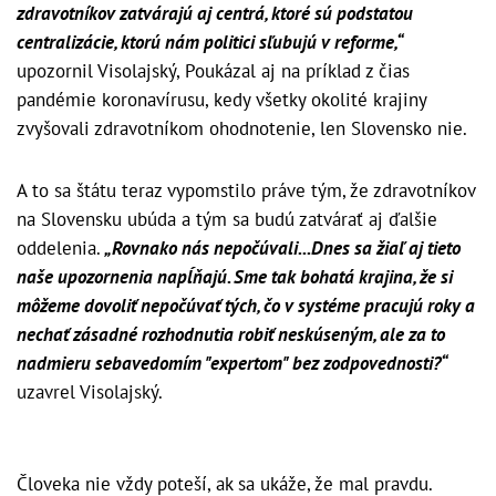
zdravotníkov zatvárajú aj centrá, ktoré sú podstatou
centralizácie, ktorú nám politici sľubujú v reforme
,“
upozornil Visolajský, Poukázal aj na príklad z čias
pandémie koronavírusu, kedy všetky okolité krajiny
zvyšovali zdravotníkom ohodnotenie, len Slovensko nie.
A to sa štátu teraz vypomstilo práve tým, že zdravotníkov
na Slovensku ubúda a tým sa budú zatvárať aj ďalšie
oddelenia.
„
Rovnako nás nepočúvali...Dnes sa žiaľ aj tieto
naše upozornenia napĺňajú. Sme tak bohatá krajina, že si
môžeme dovoliť nepočúvať tých, čo v systéme pracujú roky a
nechať zásadné rozhodnutia robiť neskúseným, ale za to
nadmieru sebavedomím "expertom" bez zodpovednosti?“
uzavrel Visolajský.
Človeka nie vždy poteší, ak sa ukáže, že mal pravdu.