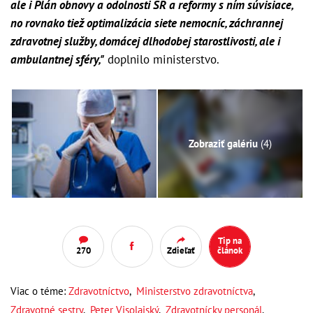
ale i Plán obnovy a odolnosti SR a reformy s ním súvisiace,
no rovnako tiež optimalizácia siete nemocníc, záchrannej
zdravotnej služby, domácej dlhodobej starostlivosti, ale i
ambulantnej sféry,"
doplnilo ministerstvo.
Zobraziť galériu
(4)
Tip na
270
Zdieľať
článok
Viac o téme:
Zdravotníctvo
,
Ministerstvo zdravotníctva
,
Zdravotné sestry
,
Peter Visolajský
,
Zdravotnícky personál
,