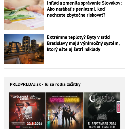
Inflácia zmenila správanie Slovákov:
Ako narábať s peniazmi, keď
nechcete zbytočne riskovať?
Extrémne teploty? Byty v srdci
Bratislavy majú výnimočný systém,
ktorý ešte aj šetrí náklady
PREDPREDAJ
.sk - Tu sa rodia zážitky