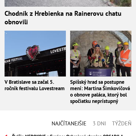
Chodník z Hrebienka na Rainerovu chatu
obnovili
V Bratislave sa začal 5.
Spišský hrad sa postupne
ročník festivalu Lovestream
mení: Martina Šimkovičová
o obnove paláca, ktorý bol
spočiatku neprístupný
NAJČÍTANEJŠIE
3 DNI
TÝŽDEŇ