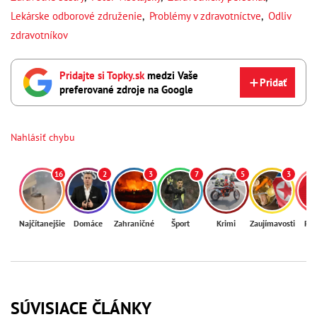
Lekárske odborové združenie
,
Problémy v zdravotníctve
,
Odliv
zdravotníkov
Pridajte si Topky.sk
medzi Vaše
Pridať
preferované zdroje na Google
Nahlásiť chybu
16
2
3
7
5
3
Najčítanejšie
Domáce
Zahraničné
Šport
Krimi
Zaujímavosti
Reg
SÚVISIACE ČLÁNKY