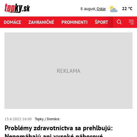
22 °C
8. august
,
Oskar
DOMÁCE
ZAHRANIČNÉ
PROMINENTI
ŠPORT
ZAUJÍMAV
13.6.2022 16:00
Topky
Domáce
Problémy zdravotníctva sa prehlbujú:
Nepomáhajú ani vysoké náborové