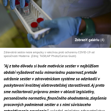
Zobraziť galériu
(4)
Zdravotná sestra nesie ampulky s vakcínou proti ochoreniu COVID-19 od
spoločnosti Moderna (Zdroj: TASR/AP Photo/Carlos Giusti)
"Aj z toho dôvodu si bude motivácia sestier v najbližšom
období vyžadovať našu mimoriadnu pozornosť, pretože
udržanie sestier v zdravotníckom systéme sa odzrkadlí v
poskytovaní kvalitnej ošetrovateľskej starostlivosti. Aj preto
sme naštartovali prípravu zmien v oblasti legislatívy,
personálneho normatívu, finančného ohodnotenia, zlepšenia
pracovných podmienok sestier a s nimi súvisiaceho