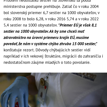
Problém nedostatku sestier na Slovensku sa podľa
ministerstva postupne prehlbuje. Zatiaľ čo v roku 2004
bol slovenský priemer 6,7 sestier na 1000 obyvateľov, v
roku 2008 to bolo 6,28, v roku 2016 5,74 a v roku 2022
5,4 sestier na 1000 obyvateľov.
"Priemer EÚ je však 8,1
sestier na 1000 obyvateľov. Ak by sme chceli mať
zdravotníctvo na úrovni priemeru krajín EÚ, musíme
povedať, že nám v systéme chýba zhruba 15 000 sestier,"
konštatuje rezort. Dôvody chýbajúcich sestier vidí
napríklad v ich vekovej štruktúre, migrácii do zahraničia i
nedostatočnom záujme mladých o toto povolanie.