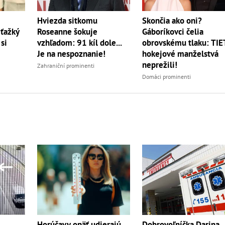
Hviezda sitkomu
Skončia ako oni?
Roseanne šokuje
ťažký
Gáboríkovci čelia
vzhľadom: 91 kíl dole...
 si
obrovskému tlaku: TI
Je na nespoznanie!
hokejové manželstvá
neprežili!
Zahraniční prominenti
Domáci prominenti
Dobrovoľníčka Darina
Horúčavy opäť udierajú