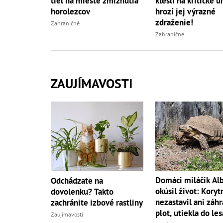
tiel na mieste zmiznutia
klesli na kritické ú
horolezcov
hrozí jej výrazné
zdraženie!
Zahraničné
Zahraničné
ZAUJÍMAVOSTI
Domáci miláčik Al
Odchádzate na
okúsil život: Koryt
dovolenku? Takto
nezastavil ani záh
zachránite izbové rastliny
plot, utiekla do les
Zaujímavosti