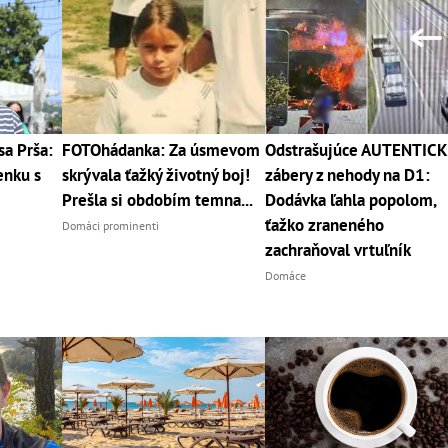
sa Prša:
FOTOhádanka: Za úsmevom
Odstrašujúce AUTENTIC
enku s
skrývala ťažký životný boj!
zábery z nehody na D1:
Prešla si obdobím temna...
Dodávka ľahla popolom,
ťažko zraneného
Domáci prominenti
zachraňoval vrtuľník
Domáce