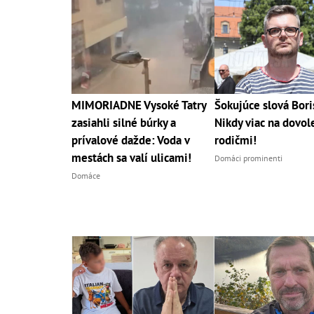
MIMORIADNE Vysoké Tatry
Šokujúce slová Bori
zasiahli silné búrky a
Nikdy viac na dovol
prívalové dažde: Voda v
rodičmi!
mestách sa valí ulicami!
Domáci prominenti
Domáce