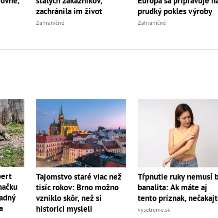
rovne,
stálych zákazníkov,
Európa sa pripravuje n
zachránila im život
prudký pokles výroby
Zahraničné
Zahraničné
bert
Tajomstvo staré viac než
Tŕpnutie ruky nemusí 
načku
tisíc rokov: Brno možno
banalita: Ak máte aj
radný
vzniklo skôr, než si
tento príznak, nečakaj
a
historici mysleli
vysetrenie.sk