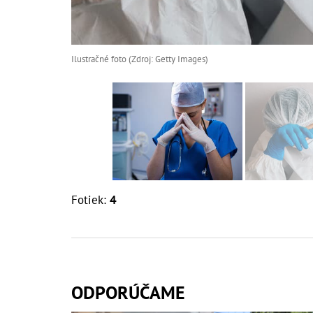
Ilustračné foto (Zdroj: Getty Images)
Fotiek:
4
ODPORÚČAME