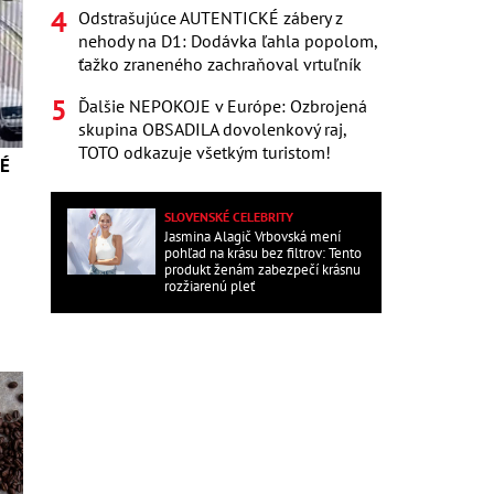
Odstrašujúce AUTENTICKÉ zábery z
nehody na D1: Dodávka ľahla popolom,
ťažko zraneného zachraňoval vrtuľník
Ďalšie NEPOKOJE v Európe: Ozbrojená
skupina OBSADILA dovolenkový raj,
TOTO odkazuje všetkým turistom!
KÉ
SLOVENSKÉ CELEBRITY
Jasmina Alagič Vrbovská mení
pohľad na krásu bez filtrov: Tento
produkt ženám zabezpečí krásnu
rozžiarenú pleť