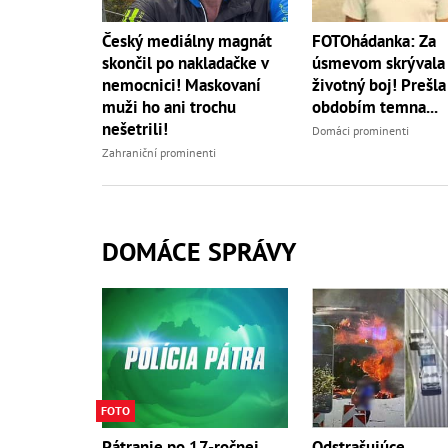
Český mediálny magnát
FOTOhádanka: Za
skončil po nakladačke v
úsmevom skrývala 
nemocnici! Maskovaní
životný boj! Prešla
muži ho ani trochu
obdobím temna...
nešetrili!
Domáci prominenti
Zahraniční prominenti
DOMÁCE SPRÁVY
FOTO
Odstrašujúce
Pátranie po 17-ročnej