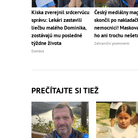
Kiska zverejnil srdcervúcu
Český mediálny ma
správu: Lekári zastavili
skončil po nakladač
liečbu malého Dominika,
nemocnici! Maskov
zostávajú mu posledné
ho ani trochu nešetr
týždne života
Zahraniční prominenti
Domáce
PREČÍTAJTE SI TIEŽ