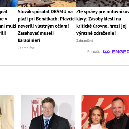
gnát
Slovák spôsobil DRÁMU na
Zlé správy pre milovníko
ke v
pláži pri Benátkach: Plavčíci
kávy: Zásoby klesli na
aní muži
neverili vlastným očiam!
kritické úrovne, hrozí jej
ili!
Zasahovať museli
výrazné zdraženie!
karabinieri
Zahraničné
Zahraničné