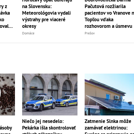
y z
Pačutová rozžiarila
na Slovensku:
dávka
pacientov vo Vranove 
Meteorológovia vydali
ko
Topľou vďaka
výstrahy pre viaceré
oval
rozhovorom a úsmevu
okresy
Prešov
Domáce
Niečo jej nesedelo:
Zatmenie Slnka môže
Zásoby
Pekárka išla skontrolovať
zamávať elektrinou: