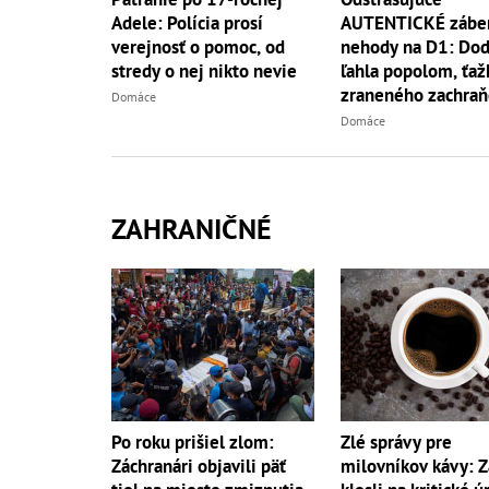
AUTENTICKÉ záber
Adele: Polícia prosí
nehody na D1: Do
verejnosť o pomoc, od
ľahla popolom, ťaž
stredy o nej nikto nevie
zraneného zachraň
Domáce
vrtuľník
Domáce
ZAHRANIČNÉ
Po roku prišiel zlom:
Zlé správy pre
Záchranári objavili päť
milovníkov kávy: 