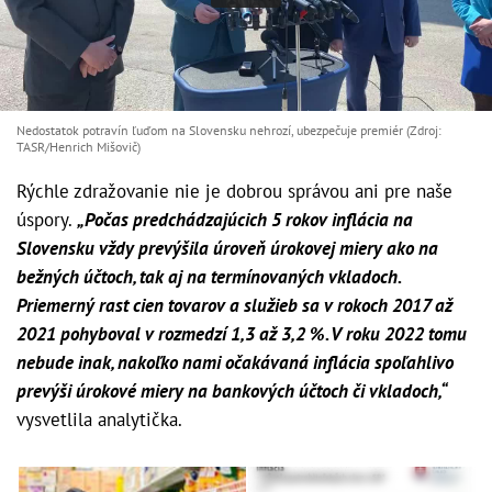
Nedostatok potravín ľuďom na Slovensku nehrozí, ubezpečuje premiér (Zdroj:
TASR/Henrich Mišovič)
Rýchle zdražovanie nie je dobrou správou ani pre naše
úspory.
„Počas predchádzajúcich 5 rokov inflácia na
Slovensku vždy prevýšila úroveň úrokovej miery ako na
bežných účtoch, tak aj na termínovaných vkladoch.
Priemerný rast cien tovarov a služieb sa v rokoch 2017 až
2021 pohyboval v rozmedzí 1,3 až 3,2 %. V roku 2022 tomu
nebude inak, nakoľko nami očakávaná inflácia spoľahlivo
prevýši úrokové miery na bankových účtoch či vkladoch,“
vysvetlila analytička.