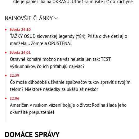
kde je papier iba na OKRASU: Utrieť sa musíte ísť do kuchyne
NAJNOVŠIE ČLÁNKY
Sobota 24:10
ŤAŽKÝ OSUD slovenskej legendy (†84): Prišla o dve deti aj o
manžela... Zomrela OPUSTENÁ!
Sobota 24:01
Otravné komáre možno na vás neletia len tak: TEST
výskumníkov, čo ich priťahujú najviac?
22:39
Čo môže dlhodobé užívanie spaľovačov tukov spraviť s tvojím
telom? Niektoré následky sa ukážu až neskôr
22:06
Američan v ruskom väzení bojuje o život: Rodina žiada jeho
okamžité prepustenie!
DOMÁCE SPRÁVY