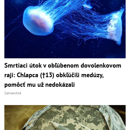
Smrtiaci útok v obľúbenom dovolenkovom
raji: Chlapca (†13) obkľúčili medúzy,
pomôcť mu už nedokázali
Zahraničné