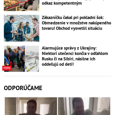
odkaz kompetentným
Zákazníčku čakal pri pokladni šok:
Obmedzenie v množstve nakúpeného
tovaru! Obchod vysvetlil situáciu
Alarmujúce správy z Ukrajiny:
Niektorí utečenci končia v odľahlom
Rusku či na Sibíri, násilne ich
oddeľujú od detí!
FOTO
ODPORÚČAME