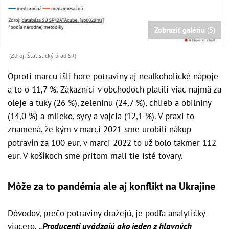
Zobraziť galériu
(5)
(Zdroj: Štatistický úrad SR)
Oproti marcu išli hore potraviny aj nealkoholické nápoje
a to o 11,7 %. Zákazníci v obchodoch platili viac najmä za
oleje a tuky (26 %), zeleninu (24,7 %), chlieb a obilniny
(14,0 %) a mlieko, syry a vajcia (12,1 %). V praxi to
znamená, že kým v marci 2021 sme urobili nákup
potravín za 100 eur, v marci 2022 to už bolo takmer 112
eur. V košíkoch sme pritom mali tie isté tovary.
Môže za to pandémia ale aj konflikt na Ukrajine
Dôvodov, prečo potraviny dražejú, je podľa analytičky
viacero.
„Producenti uvádzajú ako jeden z hlavných