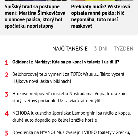
Spišský hrad sa postupne
Prekliaty budík! Wisterová
mení: Martina Šimkovičová
opísala ranné peklo: Nič
o obnove paláca, ktorý bol
nepomáha, toto musí
spočiatku neprístupný
maskovať
NAJČÍTANEJŠIE
3 DNI
TÝŽDEŇ
Odídenci z Markízy: Kde sa po konci v televízii usídlili?
Belohorcovej telo vymenil za TOTO: Wauuu... Takto vyzerá
Hájkova nová láska v bikinách!
Hrozivá predpoveď čínskeho Nostradama: Vojna, ktorá zničí
starý svetový poriadok! Už sa viackrát nemýlil
NEHODA luxusného športiaka: Lamborghini sa rútilo z kopca,
druhé auto dopadlo po čelnej zrážke horšie
Dovolenka na H*VNO! Muž zverejnil VIDEO toalety v Grécku,