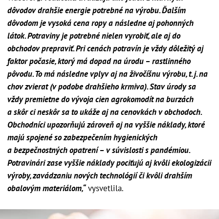
dôvodov drahšie energie potrebné na výrobu. Ďalším
dôvodom je vysoká cena ropy a následne aj pohonných
látok. Potraviny je potrebné nielen vyrobiť, ale aj do
obchodov prepraviť. Pri cenách potravín je vždy dôležitý aj
faktor počasie, ktorý má dopad na úrodu – rastlinného
pôvodu. To má následne vplyv aj na živočíšnu výrobu, t. j. na
chov zvierat (v podobe drahšieho krmiva). Stav úrody sa
vždy premietne do vývoja cien agrokomodít na burzách
a skôr ci neskôr sa to ukáže aj na cenovkách v obchodoch.
Obchodníci upozorňujú zároveň aj na vyššie náklady, ktoré
majú spojené so zabezpečením hygienických
a bezpečnostných opatrení – v súvislosti s pandémiou.
Potravinári zase vyššie náklady pociťujú aj kvôli ekologizácii
výroby, zavádzaniu nových technológií či kvôli drahším
obalovým materiálom,“
vysvetlila.