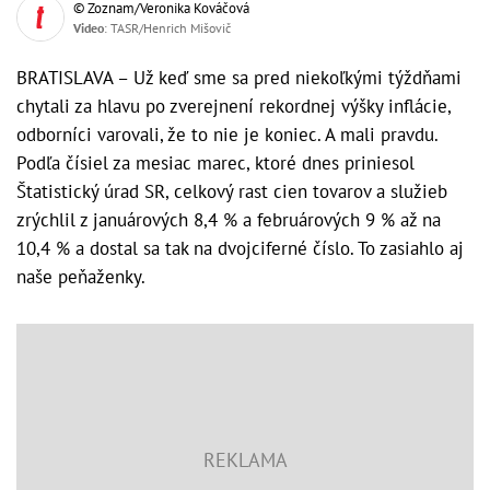
© Zoznam/Veronika Kováčová
Video
: TASR/Henrich Mišovič
BRATISLAVA – Už keď sme sa pred niekoľkými týždňami
chytali za hlavu po zverejnení rekordnej výšky inflácie,
odborníci varovali, že to nie je koniec. A mali pravdu.
Podľa čísiel za mesiac marec, ktoré dnes priniesol
Štatistický úrad SR, celkový rast cien tovarov a služieb
zrýchlil z januárových 8,4 % a februárových 9 % až na
10,4 % a dostal sa tak na dvojciferné číslo. To zasiahlo aj
naše peňaženky.