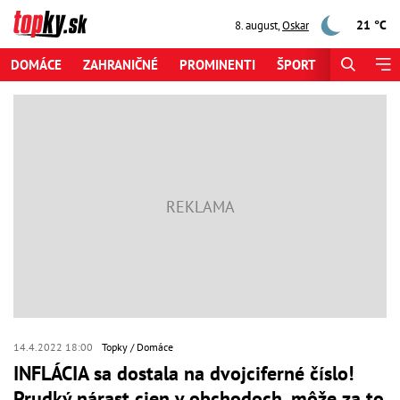
21 °C
8. august
,
Oskar
DOMÁCE
ZAHRANIČNÉ
PROMINENTI
ŠPORT
ZAUJÍMAV
14.4.2022 18:00
Topky
Domáce
INFLÁCIA sa dostala na dvojciferné číslo!
Prudký nárast cien v obchodoch, môže za to