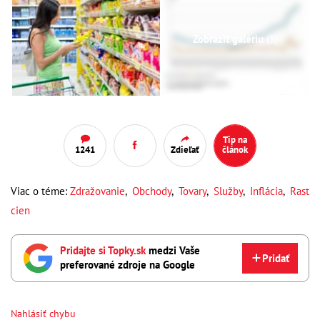
Zobraziť galériu
(5)
Tip na
1241
Zdieľať
článok
Viac o téme:
Zdražovanie
,
Obchody
,
Tovary
,
Služby
,
Inflácia
,
Rast
cien
Pridajte si Topky.sk
medzi Vaše
Pridať
preferované zdroje na Google
Nahlásiť chybu