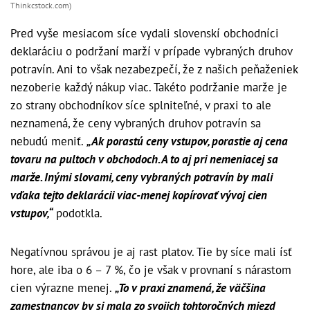
Thinkcstock.com)
Pred vyše mesiacom síce vydali slovenskí obchodníci
deklaráciu o podržaní marží v prípade vybraných druhov
potravín. Ani to však nezabezpečí, že z našich peňaženiek
nezoberie každý nákup viac. Takéto podržanie marže je
zo strany obchodníkov síce splniteľné, v praxi to ale
neznamená, že ceny vybraných druhov potravín sa
nebudú meniť.
„Ak porastú ceny vstupov, porastie aj cena
tovaru na pultoch v obchodoch. A to aj pri nemeniacej sa
marže. Inými slovami, ceny vybraných potravín by mali
vďaka tejto deklarácii viac-menej kopírovať vývoj cien
vstupov,“
podotkla.
Negatívnou správou je aj rast platov. Tie by síce mali ísť
hore, ale iba o 6 – 7 %, čo je však v provnaní s nárastom
cien výrazne menej.
„To v praxi znamená, že väčšina
zamestnancov by si mala zo svojich tohtoročných miezd