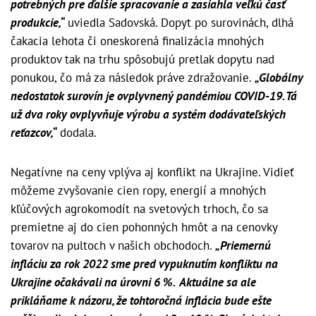
potrebných pre ďalšie spracovanie a zasiahla veľkú časť
produkcie,“
uviedla Sadovská. Dopyt po surovinách, dlhá
čakacia lehota či oneskorená finalizácia mnohých
produktov tak na trhu spôsobujú pretlak dopytu nad
ponukou, čo má za následok práve zdražovanie.
„Globálny
nedostatok surovín je ovplyvnený pandémiou COVID-19. Tá
už dva roky ovplyvňuje výrobu a systém dodávateľských
reťazcov,“
dodala.
Negatívne na ceny vplýva aj konflikt na Ukrajine. Vidieť
môžeme zvyšovanie cien ropy, energií a mnohých
kľúčových agrokomodít na svetových trhoch, čo sa
premietne aj do cien pohonných hmôt a na cenovky
tovarov na pultoch v našich obchodoch.
„Priemernú
infláciu za rok 2022 sme pred vypuknutím konfliktu na
Ukrajine očakávali na úrovni 6 %. Aktuálne sa ale
prikláňame k názoru, že tohtoročná inflácia bude ešte