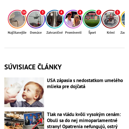
16
3
4
4
7
5
Najčítanejšie
Domáce
Zahraničné
Prominenti
Šport
Krimi
Zaují
SÚVISIACE ČLÁNKY
USA zápasia s nedostatkom umelého
mlieka pre dojčatá
Tlak na vládu kvôli vysokým cenám:
Obuli sa do nej mimoparlamentné
strany! Opatrenia nefungujú, ostrý