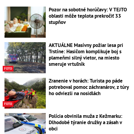
Pozor na sobotné horúčavy: V TEJTO
oblasti môže teplota prekročiť 33
stupňov
AKTUÁLNE Masívny požiar lesa pri
Trstíne: Hasičom komplikuje boj s
plameňmi silný vietor, na miesto
smeruje vrtuľník
FOTO
Zranenie v horách: Turista po páde
potreboval pomoc záchranárov, z túry
ho odviezli na nosidlách
FOTO
Polícia obvinila muža z Kežmarku:
Dlhodobé týranie družky a zásah v
obci