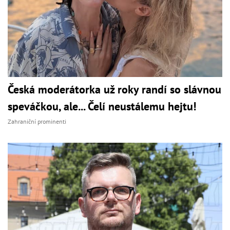
Česká moderátorka už roky randí so slávnou
speváčkou, ale... Čelí neustálemu hejtu!
Zahraniční prominenti