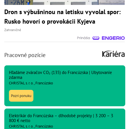
Dron s výbušninou na letisku vyvolal spor:
Rusko hovorí o provokácii Kyjeva
Zahraničné
Pracovné pozície
Hľadáme zváračov CO₂ (135) do Francúzska | Ubytovanie
zdarma
CHRISTAL s. r. o., Francúzsko
Pozri ponuku
Elektrikár do Francúzska – dlhodobé projekty | 3 200 – 3
800 € netto
CHRISTAL s. r. o., Francúzsko