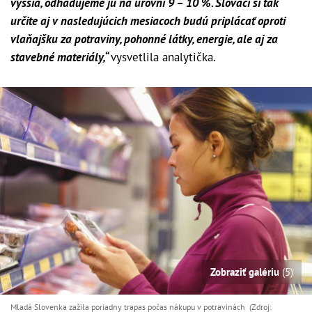
vyššia, odhadujeme ju na úrovni 9 – 10 %. Slováci si tak
určite aj v nasledujúcich mesiacoch budú priplácať oproti
vlaňajšku za potraviny, pohonné látky, energie, ale aj za
stavebné materiály,“
vysvetlila analytička.
Zobraziť galériu
(5)
Mladá Slovenka zažila poriadny trapas počas nákupu v potravinách (Zdroj: