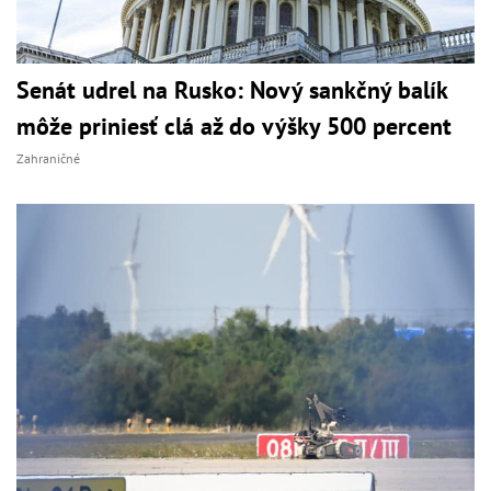
Senát udrel na Rusko: Nový sankčný balík
môže priniesť clá až do výšky 500 percent
Zahraničné