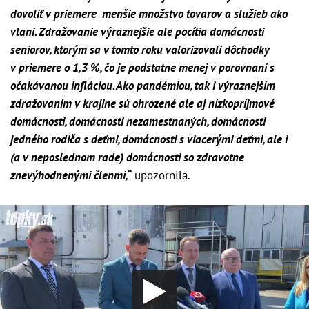
dovoliť v priemere menšie množstvo tovarov a služieb ako
vlani. Zdražovanie výraznejšie ale pocítia domácnosti
seniorov, ktorým sa v tomto roku valorizovali dôchodky
v priemere o 1,3 %, čo je podstatne menej v porovnaní s
očakávanou infláciou. Ako pandémiou, tak i výraznejším
zdražovaním v krajine sú ohrozené ale aj nízkopríjmové
domácnosti, domácnosti nezamestnaných, domácnosti
jedného rodiča s deťmi, domácnosti s viacerými deťmi, ale i
(a v neposlednom rade) domácnosti so zdravotne
znevýhodnenými členmi,“
upozornila.