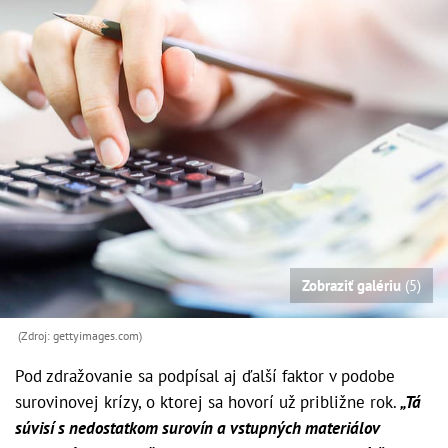
Zobraziť galériu
(5)
(Zdroj: gettyimages.com)
Pod zdražovanie sa podpísal aj ďalší faktor v podobe
surovinovej krízy, o ktorej sa hovorí už približne rok.
„Tá
súvisí s nedostatkom surovín a vstupných materiálov