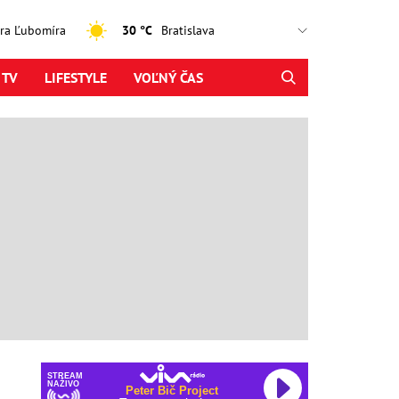
jtra Ľubomíra
30 °C
 TV
LIFESTYLE
VOĽNÝ ČAS
STREAM
NAŽIVO
Peter Bič Project