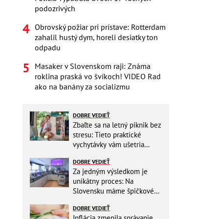
podozrivých
Obrovský požiar pri prístave: Rotterdam
zahalil hustý dym, horeli desiatky ton
odpadu
Masaker v Slovenskom raji: Známa
roklina praská vo švíkoch! VIDEO Rad
ako na banány za socializmu
DOBRE VEDIEŤ
Zbaľte sa na letný piknik bez
stresu: Tieto praktické
vychytávky vám ušetria
miesto v batohu!
DOBRE VEDIEŤ
Za jedným výsledkom je
unikátny proces: Na
Slovensku máme špičkové
pracovisko
DOBRE VEDIEŤ
Inflácia zmenila správanie