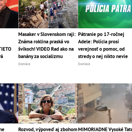
Masaker v Slovenskom raji:
Pátranie po 17-ročnej
Známa roklina praská vo
Adele: Polícia prosí
TIETO
švíkoch! VIDEO Rad ako na
verejnosť o pomoc, od
vá
banány za socializmu
stredy o nej nikto nevie
Domáce
Domáce
vne
Rozvod, výpoveď aj zbohom
MIMORIADNE Vysoké Tat