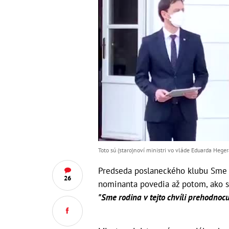
Toto sú (staro)noví ministri vo vláde Eduarda Heger
Predseda poslaneckého klubu Sme r
26
nominanta povedia až potom, ako 
"Sme rodina v tejto chvíli prehodnocu