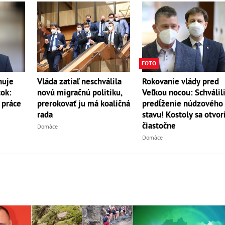
FOTO
nuje
Vláda zatiaľ neschválila
Rokovanie vlády pred
tok:
novú migračnú politiku,
Veľkou nocou: Schválil
 práce
prerokovať ju má koaličná
predĺženie núdzového
rada
stavu! Kostoly sa otvor
čiastočne
Domáce
Domáce