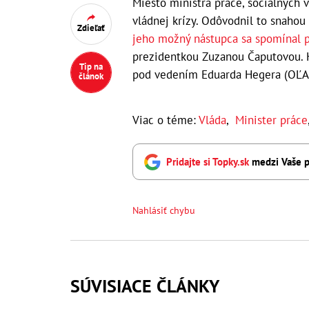
Miesto ministra práce, sociálnych v
vládnej krízy. Odôvodnil to snahou 
Zdieľať
jeho možný nástupca sa spomínal p
prezidentkou Zuzanou Čaputovou. H
Tip na
pod vedením Eduarda Hegera (OĽAN
článok
Viac o téme:
Vláda
,
Minister práce
Pridajte si Topky.sk
medzi Vaše p
Nahlásiť chybu
SÚVISIACE ČLÁNKY