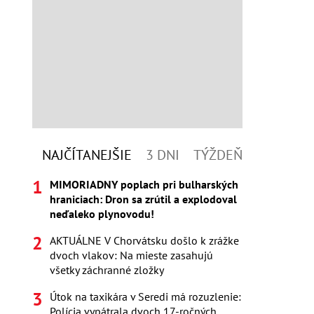
NAJČÍTANEJŠIE
3 DNI
TÝŽDEŇ
MIMORIADNY poplach pri bulharských
hraniciach: Dron sa zrútil a explodoval
neďaleko plynovodu!
AKTUÁLNE V Chorvátsku došlo k zrážke
dvoch vlakov: Na mieste zasahujú
všetky záchranné zložky
Útok na taxikára v Seredi má rozuzlenie:
Polícia vypátrala dvoch 17-ročných