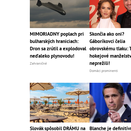
MIMORIADNY poplach pri
Skončia ako oni?
bulharských hraniciach:
Gáboríkovci čelia
Dron sa zrútil a explodoval
obrovskému tlaku: 
neďaleko plynovodu!
hokejové manželst
neprežili!
Zahraničné
Domáci prominenti
Slovák spôsobil DRÁMU na
Blanche je definití