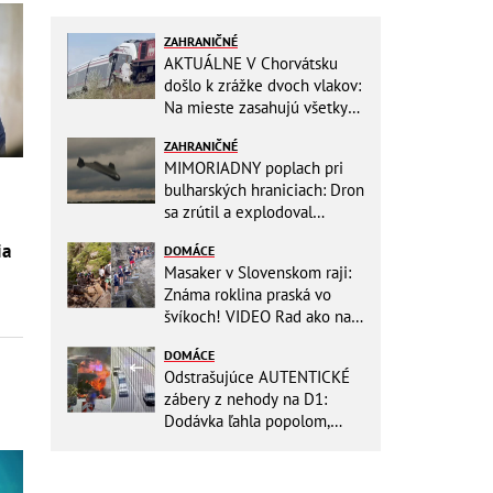
ZAHRANIČNÉ
AKTUÁLNE V Chorvátsku
došlo k zrážke dvoch vlakov:
Na mieste zasahujú všetky
záchranné zložky
ZAHRANIČNÉ
MIMORIADNY poplach pri
bulharských hraniciach: Dron
i
sa zrútil a explodoval
neďaleko plynovodu!
ia
DOMÁCE
Masaker v Slovenskom raji:
Známa roklina praská vo
švíkoch! VIDEO Rad ako na
banány za socializmu
DOMÁCE
Odstrašujúce AUTENTICKÉ
zábery z nehody na D1:
Dodávka ľahla popolom,
ťažko zraneného
zachraňoval vrtuľník