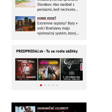
Slovákov: Ako narábať s
peniazmi, keď nechcete
zbytočne riskovať?
DOBRE VEDIEŤ
Extrémne teploty? Byty v
srdci Bratislavy majú
výnimočný systém, ktorý
ešte aj šetrí náklady
PREDPREDAJ
.sk - Tu sa rodia zážitky
ZAHRANIČNÉ CELEBRITY