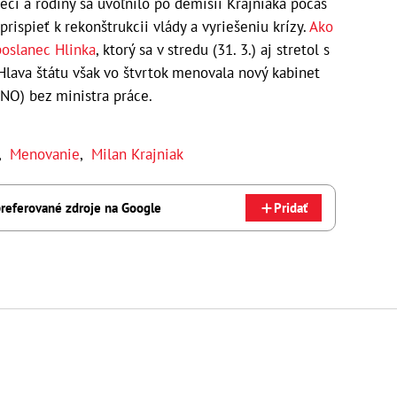
ecí a rodiny sa uvoľnilo po demisii Krajniaka počas
prispieť k rekonštrukcii vlády a vyriešeniu krízy.
Ako
oslanec Hlinka
, ktorý sa v stredu (31. 3.) aj stretol s
lava štátu však vo štvrtok menovala nový kabinet
O) bez ministra práce.
,
Menovanie
,
Milan Krajniak
referované zdroje na Google
Pridať