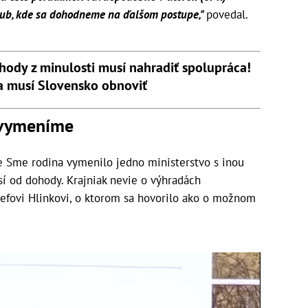
ub, kde sa dohodneme na ďalšom postupe,"
povedal.
ody z minulosti musí nahradiť spolupráca!
a musí Slovensko obnoviť
 vymeníme
tie Sme rodina vymenilo jedno ministerstvo s inou
sí od dohody. Krajniak nevie o výhradách
zefovi Hlinkovi, o ktorom sa hovorilo ako o možnom