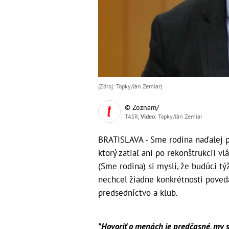
(Zdroj: Topky/Ján Zemiar)
© Zoznam/
TASR,
Video
: Topky/Ján Zemiar
BRATISLAVA - Sme rodina naďalej p
ktorý zatiaľ ani po rekonštrukcii v
(Sme rodina) si myslí, že budúci 
nechcel žiadne konkrétnosti poveda
predsedníctvo a klub.
"Hovoriť o menách je predčasné, my s