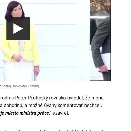
a (Zdroj: Topky/Ján Zemiar)
odina Peter Pčolinský rovnako uviedol, že meno
sa dohodnú, a možné úvahy komentovať nechcel.
je miesto ministra práce,"
uzavrel.