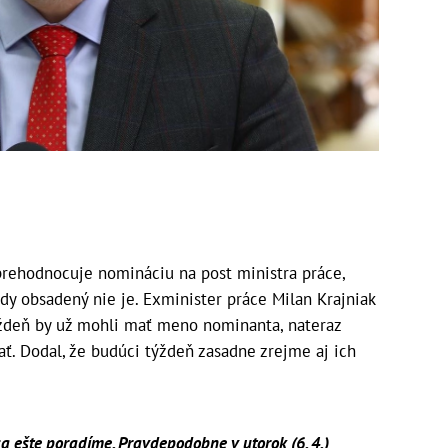
rehodnocuje nomináciu na post ministra práce,
lády obsadený nie je. Exminister práce Milan Krajniak
týždeň by už mohli mať meno nominanta, nateraz
ť. Dodal, že budúci týždeň zasadne zrejme aj ich
a ešte poradíme. Pravdepodobne v utorok (6. 4.)