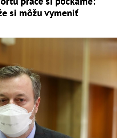
ortu práce si počkáme:
 že si môžu vymeniť