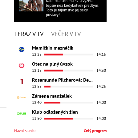
Kate Hudson má 47 a vyzerá
lepšie než kedykoľvek predtým:
Toto je tajomstvo jej sexy
postavy!
TERAZ V TV
VEČER V TV
Mamičkin maznáčik
12:25
14:15
Otec na plný úvzok
12:15
14:30
Rosamunde Pilcherová: Dedičstvo lásky
12:55
14:25
Zámena manželiek
12:40
14:00
Klub odložených žien
11:50
14:00
Navoľ stanice
Celý program