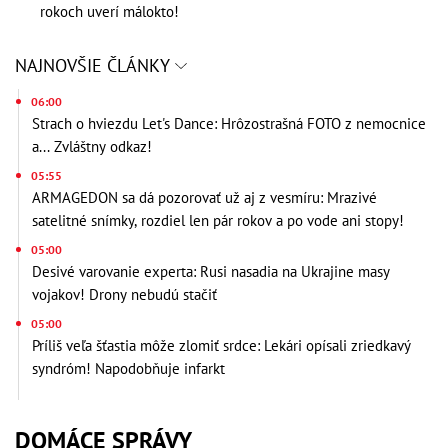
rokoch uverí málokto!
NAJNOVŠIE ČLÁNKY
06:00
Strach o hviezdu Let's Dance: Hrôzostrašná FOTO z nemocnice
a... Zvláštny odkaz!
05:55
ARMAGEDON sa dá pozorovať už aj z vesmíru: Mrazivé
satelitné snímky, rozdiel len pár rokov a po vode ani stopy!
05:00
Desivé varovanie experta: Rusi nasadia na Ukrajine masy
vojakov! Drony nebudú stačiť
05:00
Príliš veľa šťastia môže zlomiť srdce: Lekári opísali zriedkavý
syndróm! Napodobňuje infarkt
DOMÁCE SPRÁVY