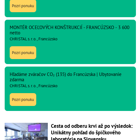
Pozri ponuku
MONTÉR OCEĽOVÝCH KONŠTRUKCIÍ - FRANCÚZSKO - 3 600
netto
CHRISTAL s. r. o., Francúzsko
Pozri ponuku
Hľadáme zváračov CO₂ (135) do Francúzska | Ubytovanie
zdarma
CHRISTAL s. r. o., Francúzsko
Pozri ponuku
Cesta od odberu krvi až po výsledok:
Unikátny pohľad do špičkového
laboratória na Slovensku