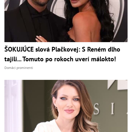
ŠOKUJÚCE slová Plačkovej: S Reném dlho
tajili... Tomuto po rokoch uverí málokto!
Domáci prominenti