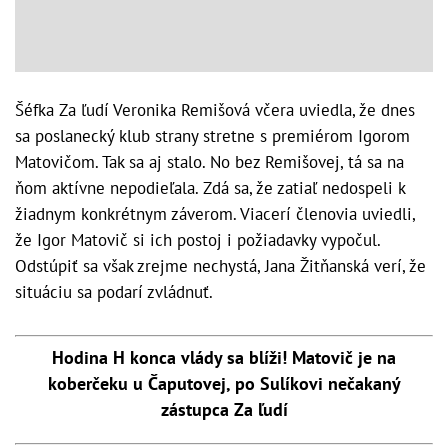
Šéfka Za ľudí Veronika Remišová včera uviedla, že dnes
sa poslanecký klub strany stretne s premiérom Igorom
Matovičom. Tak sa aj stalo. No bez Remišovej, tá sa na
ňom aktívne nepodieľala. Zdá sa, že zatiaľ nedospeli k
žiadnym konkrétnym záverom. Viacerí členovia uviedli,
že Igor Matovič si ich postoj i požiadavky vypočul.
Odstúpiť sa však zrejme nechystá, Jana Žitňanská verí, že
situáciu sa podarí zvládnuť.
Hodina H konca vlády sa blíži! Matovič je na
koberčeku u Čaputovej, po Sulíkovi nečakaný
zástupca Za ľudí