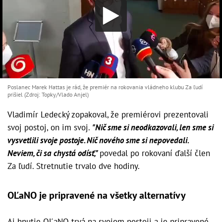
Poslanec Marek Hattas je rád, že premiér na rokovania vládneho klubu Za ľudí
prišiel (Zdroj: Topky/Vlado Anjel)
Vladimír Ledecký zopakoval, že premiérovi prezentovali
svoj postoj, on im svoj.
"Nič sme si neodkazovali, len sme si
vysvetlili svoje postoje. Nič nového sme si nepovedali.
Neviem, či sa chystá odísť,"
povedal po rokovaní ďalší člen
Za ľudí. Stretnutie trvalo dve hodiny.
OĽaNO je pripravené na všetky alternatívy
Aj hnutie OĽaNO trvá na svojom postoji a je pripravené