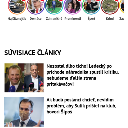
Najčítanejšie
Domáce
Zahraničné
Prominenti
Šport
Krimi
Zaují
SÚVISIACE ČLÁNKY
Nezostal dlho ticho! Ledecký po
príchode náhradníka spustil kritiku,
nebudeme ďalšia strana
pritakávačov!
Ak budú poslanci chcieť, nevidím
problém, aby Sulík prišiel na klub,
hovorí Šipoš