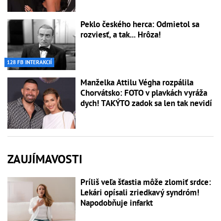
Peklo českého herca: Odmietol sa
rozviesť, a tak... Hrôza!
128 FB INTERAKCIÍ
Manželka Attilu Végha rozpálila
Chorvátsko: FOTO v plavkách vyráža
dych! TAKÝTO zadok sa len tak nevidí
ZAUJÍMAVOSTI
Príliš veľa šťastia môže zlomiť srdce:
Lekári opísali zriedkavý syndróm!
Napodobňuje infarkt