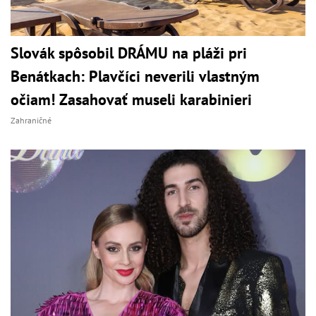
Slovák spôsobil DRÁMU na pláži pri
Benátkach: Plavčíci neverili vlastným
očiam! Zasahovať museli karabinieri
Zahraničné