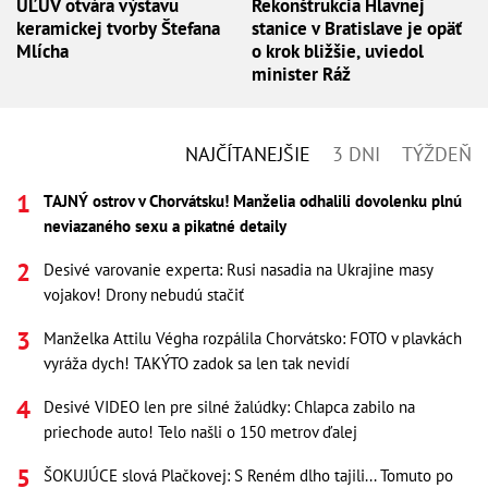
ÚĽUV otvára výstavu
Rekonštrukcia Hlavnej
keramickej tvorby Štefana
stanice v Bratislave je opäť
Mlícha
o krok bližšie, uviedol
minister Ráž
NAJČÍTANEJŠIE
3 DNI
TÝŽDEŇ
TAJNÝ ostrov v Chorvátsku! Manželia odhalili dovolenku plnú
neviazaného sexu a pikatné detaily
Desivé varovanie experta: Rusi nasadia na Ukrajine masy
vojakov! Drony nebudú stačiť
Manželka Attilu Végha rozpálila Chorvátsko: FOTO v plavkách
vyráža dych! TAKÝTO zadok sa len tak nevidí
Desivé VIDEO len pre silné žalúdky: Chlapca zabilo na
priechode auto! Telo našli o 150 metrov ďalej
ŠOKUJÚCE slová Plačkovej: S Reném dlho tajili... Tomuto po