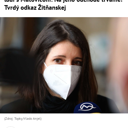
Tvrdý odkaz Žitňanskej
(Zdroj: Topky/Vlado Anjel)