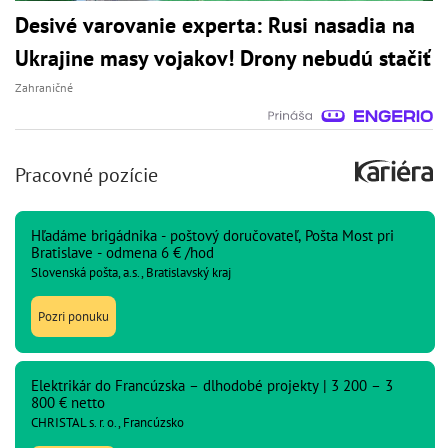
Desivé varovanie experta: Rusi nasadia na
Ukrajine masy vojakov! Drony nebudú stačiť
Zahraničné
Pracovné pozície
Hľadáme brigádnika - poštový doručovateľ, Pošta Most pri
Bratislave - odmena 6 € /hod
Slovenská pošta, a.s., Bratislavský kraj
Pozri ponuku
Elektrikár do Francúzska – dlhodobé projekty | 3 200 – 3
800 € netto
CHRISTAL s. r. o., Francúzsko