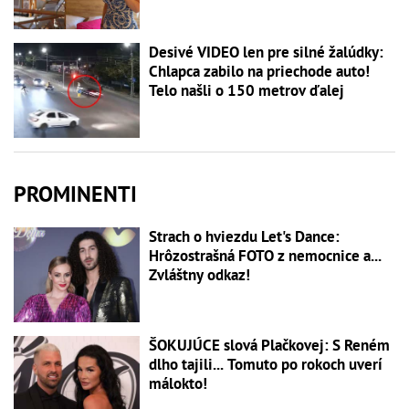
Desivé VIDEO len pre silné žalúdky:
Chlapca zabilo na priechode auto!
Telo našli o 150 metrov ďalej
PROMINENTI
Strach o hviezdu Let's Dance:
Hrôzostrašná FOTO z nemocnice a...
Zvláštny odkaz!
ŠOKUJÚCE slová Plačkovej: S Reném
dlho tajili... Tomuto po rokoch uverí
málokto!