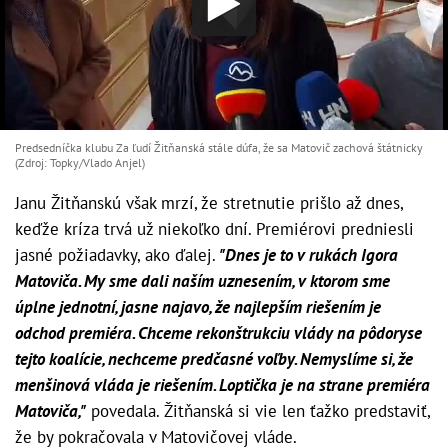
Predsedníčka klubu Za ľudí Žitňanská stále dúfa, že sa Matovič zachová štátnicky
(Zdroj: Topky/Vlado Anjel)
Janu Žitňanskú však mrzí, že stretnutie prišlo až dnes,
keďže kríza trvá už niekoľko dní. Premiérovi predniesli
jasné požiadavky, ako ďalej.
"Dnes je to v rukách Igora
Matoviča. My sme dali naším uznesením, v ktorom sme
úplne jednotní, jasne najavo, že najlepším riešením je
odchod premiéra. Chceme rekonštrukciu vlády na pôdoryse
tejto koalície, nechceme predčasné voľby. Nemyslíme si, že
menšinová vláda je riešením. Loptička je na strane premiéra
Matoviča,"
povedala. Žitňanská si vie len ťažko predstaviť,
že by pokračovala v Matovičovej vláde.