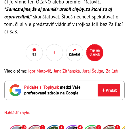
či je vinné len OĽaNO alebo premiér Matovič.
"Samozrejme, že aj premiér urobil chyby, za ktoré sa aj
ospravedlnil,"
skonštatoval. Šipoš nechcel špekulovať o
tom, či si vie predstaviť vládnuť v trojkoalícii bez Za ľudí
či SaS.
Tip na
85
Zdieľať
článok
Viac o téme:
Igor Matovič
,
Jana Žitňanská
,
Juraj Šeliga
,
Za ľudí
Pridajte si Topky.sk
medzi Vaše
Pridať
preferované zdroje na Google
Nahlásiť chybu
16
5
2
4
7
4