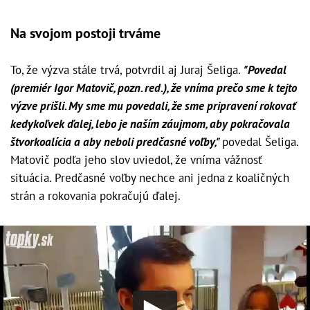
Na svojom postoji trváme
To, že výzva stále trvá, potvrdil aj Juraj Šeliga.
"Povedal
(premiér Igor Matovič, pozn. red.), že vníma prečo sme k tejto
výzve prišli. My sme mu povedali, že sme pripravení rokovať
kedykoľvek ďalej, lebo je naším záujmom, aby pokračovala
štvorkoalícia a aby neboli predčasné voľby,"
povedal Šeliga.
Matovič podľa jeho slov uviedol, že vníma vážnosť
situácia. Predčasné voľby nechce ani jedna z koaličných
strán a rokovania pokračujú ďalej.