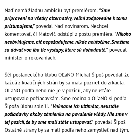
Naď nemá žiadnu ambíciu byť premiérom.
"Sme
pripravení na všetky alternatívy, veľmi zodpovedne k tomu
pristupujeme,"
povedal Naď novinárom. Nechcel
komentovať, či Matovič odstúpi z postu premiéra.
"Nikoho
neobviňujeme, nič nepožadujeme, nikde neútočíme. Snažíme
sa dávať von iba tie výstupy, ktoré sú dohodnuté,"
povedal
minister o rokovaniach.
Šéf poslaneckého klubu OĽaNO Michal Šipoš povedal, že
každá z koaličných strán by sa mala pozrieť do zrkadla.
OĽaNO podľa neho nie je v pozícii, aby neustále
ustupovalo požiadavkám. Sme rodina a OĽaNO si podľa
Šipoša úlohu splnili.
"Vnímame ich ultimáta, neustále
požiadavky akoby zámienku na povalenie vlády. Nie sme v
tej pozícii, že by sme mali stále ustupovať,"
povedal Šipoš.
Ostatné strany by sa mali podľa neho zamyslieť nad tým,