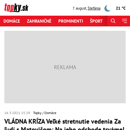
21 °C
7. august
,
Štefánia
DOMÁCE
ZAHRANIČNÉ
PROMINENTI
ŠPORT
ZAUJÍMAV
16.3.2021 15:29
Topky
Domáce
VLÁDNA KRÍZA Veľké stretnutie vedenia Za
ľudí s Matovičom: Na jeho odchode trváme!