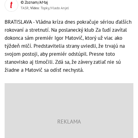
© Zoznam/AMaj
TASR,
Video
: Topky/Vlado Anjel
BRATISLAVA - Vládna kríza dnes pokračuje sériou ďalších
rokovaní a stretnutí. Na poslanecký klub Za ľudí zavítal
dokonca sám premiér Igor Matovič, ktorý už viac ako
týždeň mlčí. Predstavitelia strany uviedli, že trvajú na
svojom postoji, aby premiér odstúpil. Presne toto
stanovisko aj tlmočili. Zdá sa, že závery zatiaľ nie sú
žiadne a Matovič sa odísť nechystá.