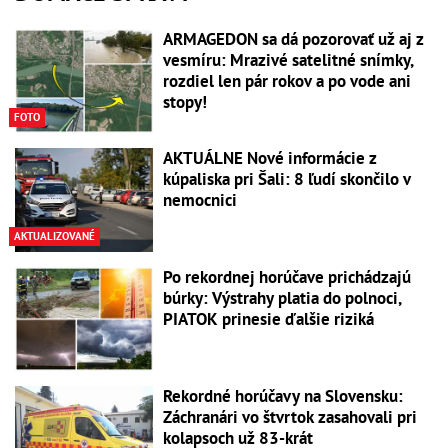
ARMAGEDON sa dá pozorovať už aj z
vesmíru: Mrazivé satelitné snímky,
rozdiel len pár rokov a po vode ani
stopy!
FOTO
AKTUÁLNE Nové informácie z
kúpaliska pri Šali: 8 ľudí skončilo v
nemocnici
AKTUALIZOVANÉ
Po rekordnej horúčave prichádzajú
búrky: Výstrahy platia do polnoci,
PIATOK prinesie ďalšie riziká
Rekordné horúčavy na Slovensku:
Záchranári vo štvrtok zasahovali pri
kolapsoch už 83-krát