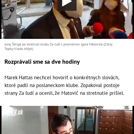
Juraj Šeliga po stretnutí klubu Za ľudí s premiérom Igora Matoviča (Zdroj:
Topky/Vlado ANjel)
Rozprávali sme sa dve hodiny
Marek Hattas nechcel hovoriť o konkrétnych slovách,
ktoré padli na poslaneckom klube. Zopakoval postoje
strany Za ľudí a ocenil, že Matovič na stretnutie prišiel.