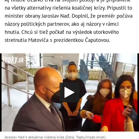
na všetky alternatívy riešenia koaličnej krízy. Pripustil to
minister obrany Jaroslav Naď. Doplnil, že premiér počúva
názory politických partnerov, ako aj názory v rámci
hnutia. Chcú si tiež počkať na výsledok utorkového
stretnutia Matoviča s prezidentkou Čaputovou.
Jaroslav Naď k aktuálnej vládnej kríze (Zdroj: Topky/Vlado Anjel)