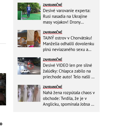
ZAHRANIČNÉ
Desivé varovanie experta:
Rusi nasadia na Ukrajine
masy vojakov! Drony
nebudú stačiť
ZAHRANIČNÉ
TAJNÝ ostrov v Chorvátsku!
Manželia odhalili dovolenku
plnú neviazaného sexu a
pikatné detaily
ZAHRANIČNÉ
Desivé VIDEO len pre silné
žalúdky: Chlapca zabilo na
priechode auto! Telo našli o
150 metrov ďalej
ZAHRANIČNÉ
Nahá žena rozpútala chaos v
obchode: Tvrdila, že je v
Anglicku, spomínala Jobsa aj
amfetamín
ro