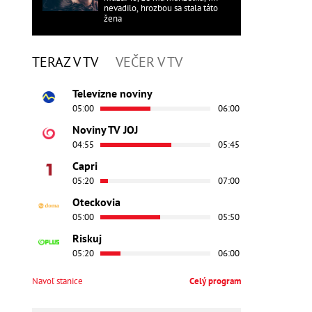
nevadilo, hrozbou sa stala táto
žena
TERAZ V TV
VEČER V TV
Televízne noviny
05:00
06:00
Noviny TV JOJ
04:55
05:45
Capri
05:20
07:00
Oteckovia
05:00
05:50
Riskuj
05:20
06:00
Navoľ stanice
Celý program