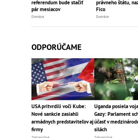
referendum bude stačiť
právneho štátu, na
pár mesiacov
Fico
Domáce
Domáce
ODPORÚČAME
USA pritvrdili voči Kube:
Uganda posiela voj
Nové sankcie zasiahli
Gazy: Parlament sch
armádnych predstaviteľov aj
účasť v medzinárod
firmy
silách
Zahraničné
Zahraničné