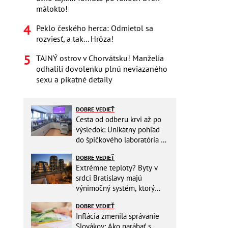
málokto!
Peklo českého herca: Odmietol sa
rozviesť, a tak... Hrôza!
TAJNÝ ostrov v Chorvátsku! Manželia
odhalili dovolenku plnú neviazaného
sexu a pikatné detaily
DOBRE VEDIEŤ
Cesta od odberu krvi až po
výsledok: Unikátny pohľad
do špičkového laboratória na
Slovensku
DOBRE VEDIEŤ
Extrémne teploty? Byty v
srdci Bratislavy majú
výnimočný systém, ktorý
ešte aj šetrí náklady
DOBRE VEDIEŤ
Inflácia zmenila správanie
Slovákov: Ako narábať s