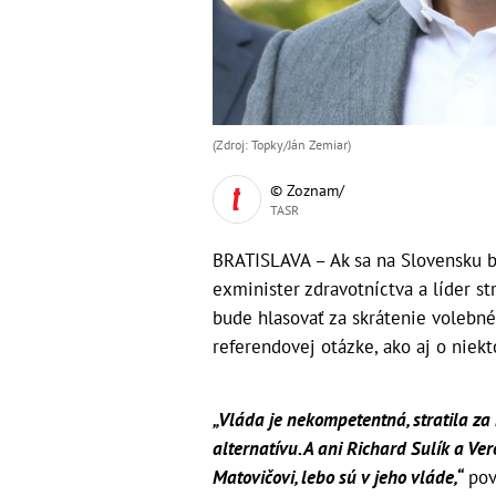
(Zdroj: Topky/Ján Zemiar)
© Zoznam/
TASR
BRATISLAVA – Ak sa na Slovensku 
exminister zdravotníctva a líder s
bude hlasovať za skrátenie volebn
referendovej otázke, ako aj o niekto
„Vláda je nekompetentná, stratila za 
alternatívu. A ani Richard Sulík a Ve
Matovičovi, lebo sú v jeho vláde,“
pov