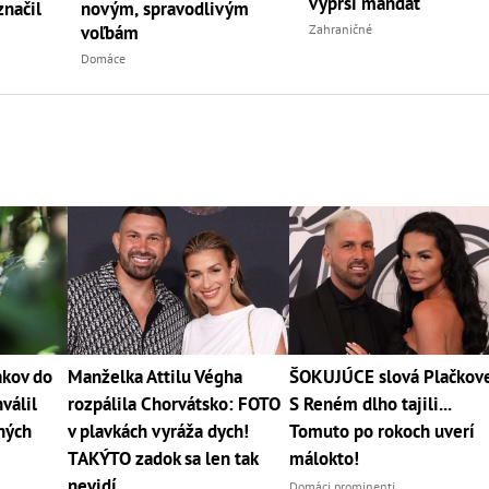
vyprší mandát
značil
novým, spravodlivým
voľbám
Zahraničné
Domáce
akov do
Manželka Attilu Végha
ŠOKUJÚCE slová Plačkove
válil
rozpálila Chorvátsko: FOTO
S Reném dlho tajili...
ných
v plavkách vyráža dych!
Tomuto po rokoch uverí
TAKÝTO zadok sa len tak
málokto!
nevidí
Domáci prominenti