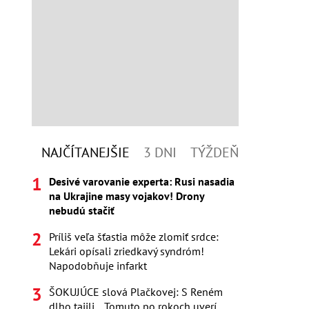
NAJČÍTANEJŠIE
3 DNI
TÝŽDEŇ
Desivé varovanie experta: Rusi nasadia
na Ukrajine masy vojakov! Drony
nebudú stačiť
Príliš veľa šťastia môže zlomiť srdce:
Lekári opísali zriedkavý syndróm!
Napodobňuje infarkt
ŠOKUJÚCE slová Plačkovej: S Reném
dlho tajili... Tomuto po rokoch uverí