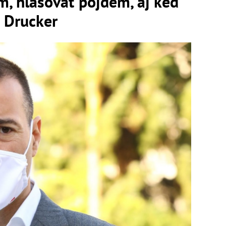
m, hlasovať pôjdem, aj keď
í Drucker