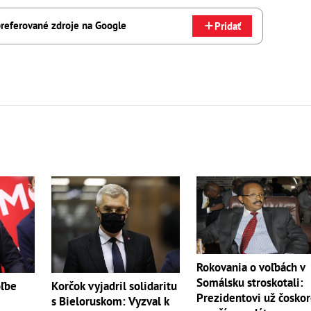
referované zdroje na Google
Pridať
Rokovania o voľbách v
Somálsku stroskotali:
oľbe
Korčok vyjadril solidaritu
Prezidentovi už čosko
s Bieloruskom: Vyzval k