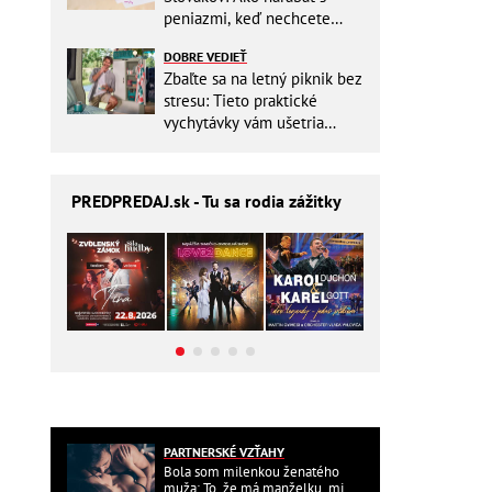
peniazmi, keď nechcete
zbytočne riskovať?
DOBRE VEDIEŤ
Zbaľte sa na letný piknik bez
stresu: Tieto praktické
vychytávky vám ušetria
miesto v batohu!
PREDPREDAJ
.sk - Tu sa rodia zážitky
PARTNERSKÉ VZŤAHY
Bola som milenkou ženatého
muža: To, že má manželku, mi