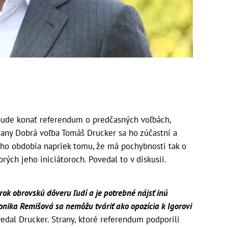
bude konať referendum o predčasných voľbách,
trany Dobrá voľba Tomáš Drucker sa ho zúčastní a
ého obdobia napriek tomu, že má pochybnosti tak o
rých jeho iniciátoroch. Povedal to v diskusii.
rok obrovskú dôveru ľudí a je potrebné nájsť inú
ronika Remišová sa nemôžu tváriť ako opozícia k Igorovi
edal Drucker. Strany, ktoré referendum podporili