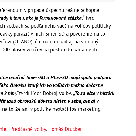
referendum v prípade úspechu reálne schopné
dy k tomu, ako je formulovaná otázka,“
tvrdí
h voľbách sa podľa neho väčšina voličov politicky
davky poraziť v nich Smer-SD a poverenie na to
ovičovi (OĽANO), čo malo dopad aj na volebný
0.000 hlasov voličov na postup do parlamentu
e úplne opačná. Smer-SD a Hlas-SD majú spolu podporu
vďaka človeku, ktorý ich vo voľbách možno dočasne
om k nim,“
tvrdí líder Dobrej voľby.
„To sa ešte v histórii
ičiť takú obrovskú dôveru nielen v seba, ale aj v
u na to, že ani v politike nestačí iba marketing.
nie
,
Predčasné voľby
,
Tomáš Drucker