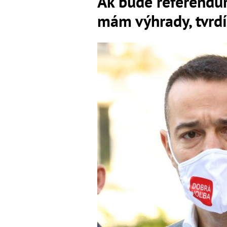
Ak bude referendu
mám výhrady, tvrd