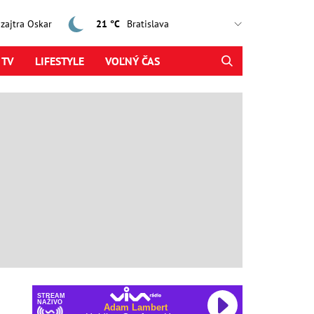
, zajtra Oskar
21 °C
 TV
LIFESTYLE
VOĽNÝ ČAS
STREAM
NAŽIVO
Adam Lambert