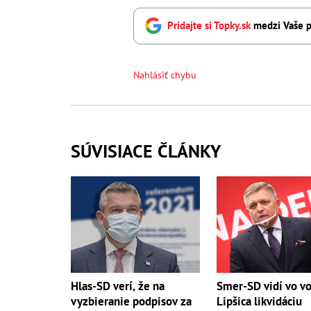
Pridajte si Topky.sk
medzi Vaše p
Nahlásiť chybu
SÚVISIACE ČLÁNKY
Hlas-SD verí, že na
Smer-SD vidí vo v
vyzbieranie podpisov za
Lipšica likvidáciu