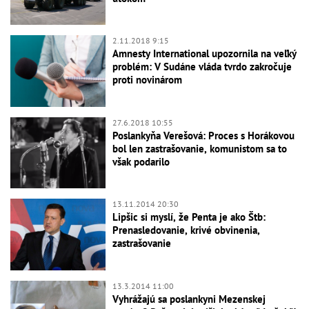
2.11.2018 9:15
Amnesty International upozornila na veľký
problém: V Sudáne vláda tvrdo zakročuje
proti novinárom
27.6.2018 10:55
Poslankyňa Verešová: Proces s Horákovou
bol len zastrašovanie, komunistom sa to
však podarilo
13.11.2014 20:30
Lipšic si myslí, že Penta je ako Štb:
Prenasledovanie, krivé obvinenia,
zastrašovanie
13.3.2014 11:00
Vyhrážajú sa poslankyni Mezenskej