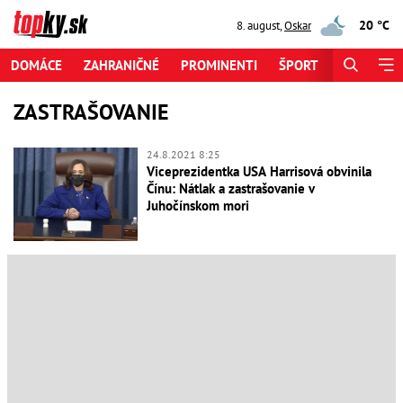
20 °C
8. august
,
Oskar
DOMÁCE
ZAHRANIČNÉ
PROMINENTI
ŠPORT
ZAUJÍMAV
ZASTRAŠOVANIE
24.8.2021 8:25
Viceprezidentka USA Harrisová obvinila
Čínu: Nátlak a zastrašovanie v
Juhočínskom mori