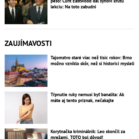
pešo! Clint Eastwood dal synovi krutú
lekciu: Na toto zabudni
ZAUJÍMAVOSTI
Tajomstvo staré viac než tisíc rokov: Brno
možno vzniklo skôr, než si historici mysleli
Tŕpnutie ruky nemusí byť banalita: Ak
máte aj tento príznak, nečakajte
Korytnačka kriminálnik: Leo skončil za
mrežami, TOTO bol dôvod!