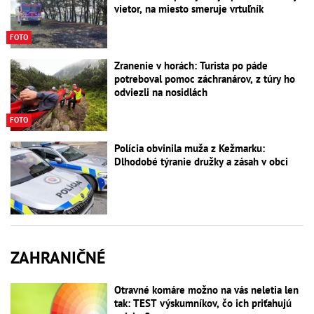
vietor, na miesto smeruje vrtuľník
FOTO
Zranenie v horách: Turista po páde
potreboval pomoc záchranárov, z túry ho
odviezli na nosidlách
FOTO
Polícia obvinila muža z Kežmarku:
Dlhodobé týranie družky a zásah v obci
ZAHRANIČNÉ
Otravné komáre možno na vás neletia len
tak: TEST výskumníkov, čo ich priťahujú