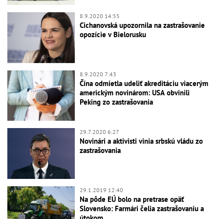
8.9.2020 14:55
Cichanovská upozornila na zastrašovanie
opozície v Bielorusku
8.9.2020 7:43
Čína odmietla udeliť akreditáciu viacerým
americkým novinárom: USA obvinili
Peking zo zastrašovania
29.7.2020 6:27
Novinári a aktivisti vinia srbskú vládu zo
zastrašovania
29.1.2019 12:40
Na pôde EÚ bolo na pretrase opäť
Slovensko: Farmári čelia zastrašovaniu a
útokom