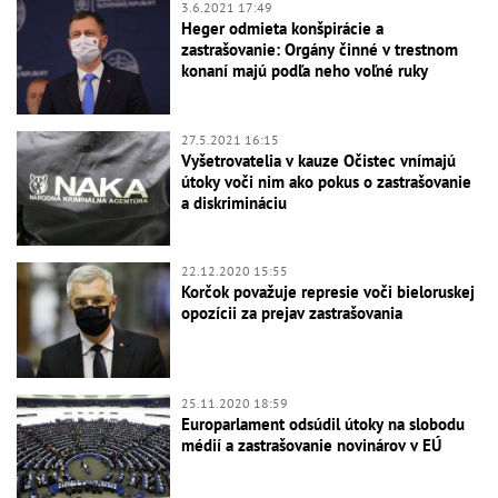
3.6.2021 17:49
Heger odmieta konšpirácie a
zastrašovanie: Orgány činné v trestnom
konaní majú podľa neho voľné ruky
27.5.2021 16:15
Vyšetrovatelia v kauze Očistec vnímajú
útoky voči nim ako pokus o zastrašovanie
a diskrimináciu
22.12.2020 15:55
Korčok považuje represie voči bieloruskej
opozícii za prejav zastrašovania
25.11.2020 18:59
Europarlament odsúdil útoky na slobodu
médií a zastrašovanie novinárov v EÚ