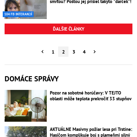
smrťou? Poštou jej prišiel takýto "darček"!
104 FB INTERAKCIÍ
ĎALŠIE ČLÁNKY
1
2
3
4
DOMÁCE SPRÁVY
Pozor na sobotné horúčavy: V TEJTO
oblasti môže teplota prekročiť 33 stupňov
AKTUÁLNE Masívny požiar lesa pri Trstíne:
Hasičom komplikuje boj s plameňmi silný