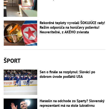
Rekordné teploty vyvolali ŠOKUJÚCE rady!
Režim odporúča na horúčavy polievku!
Neuveriteľné, z AKÉHO zvierata
ŠPORT
Sen o finále sa rozplynul: Slováci po
dobrom úvode podľahli USA
Haraslín na odchode zo Sparty? Slovenský
reprezentant má na stole lukratívnu