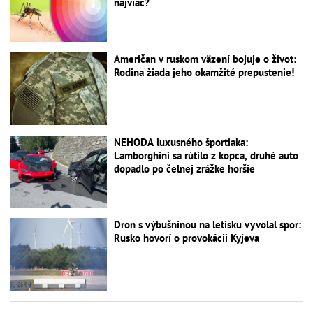
najviac?
Američan v ruskom väzení bojuje o život:
Rodina žiada jeho okamžité prepustenie!
NEHODA luxusného športiaka:
Lamborghini sa rútilo z kopca, druhé auto
dopadlo po čelnej zrážke horšie
Dron s výbušninou na letisku vyvolal spor:
Rusko hovorí o provokácii Kyjeva