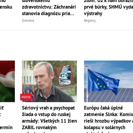
zlom: Už k nám dorazil
ého
slovenskému
prvé búrky, SHMÚ vyda
vensku
zdravotníctvu: Záchranári
výstrahy
stanovia diagnózu priamo
v teréne
Regióny
Domáce
FOTO
iť
Sériový vrah a psychopat
Európu čaká úplné
:
žiada o vstup do ruskej
zatmenie Slnka: Komis
armády: Všetkých 11 žien
rieši hrozbu výpadkov 
termín
ZABIL rovnakým
kolapsu v solárnych