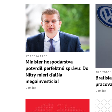
17.8.2016 19:20
Minister hospodárstva
potvrdil perfektnú správu: Do
28.3.2010 1
Nitry mieri ďalšia
Bratisl
megainvestícia!
pracova
Domáce
Domáce