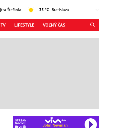
ajtra Štefánia
35 °C
 TV
LIFESTYLE
VOĽNÝ ČAS
STREAM
NAŽIVO
John Newman