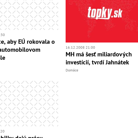
:30
ce, aby EÚ rokovala o
16.12.2008 21:00
 automobilovom
MH má šesť miliardových
le
investícií, tvrdí Jahnátek
Domáce
:20