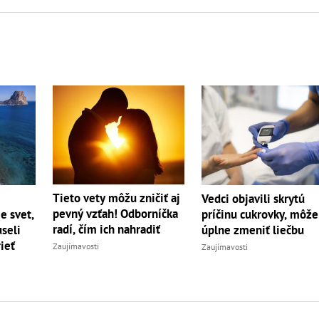
Tieto vety môžu zničiť aj
Vedci objavili skrytú
pevný vzťah! Odborníčka
e svet,
príčinu cukrovky, môže
radí, čím ich nahradiť
seli
úplne zmeniť liečbu
ieť
Zaujímavosti
Zaujímavosti