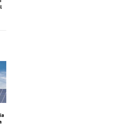
i
l
ia
a