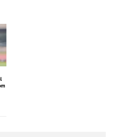
l
nom