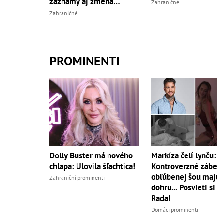
záznamy aj zmena
Zahraničné
vypovede
Zahraničné
PROMINENTI
Dolly Buster má nového
Markíza čelí lynču:
chlapa: Ulovila šľachtica!
Kontroverzné zábe
obľúbenej šou maj
Zahraniční prominenti
dohru... Posvieti si
Rada!
Domáci prominenti