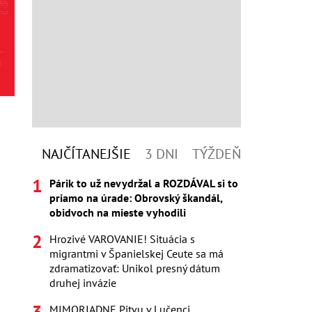
NAJČÍTANEJŠIE
3 DNI
TÝŽDEŇ
Párik to už nevydržal a ROZDÁVAL si to
priamo na úrade: Obrovský škandál,
obidvoch na mieste vyhodili
Hrozivé VAROVANIE! Situácia s
migrantmi v Španielskej Ceute sa má
zdramatizovať: Unikol presný dátum
druhej invázie
MIMORIADNE Pitvu v Lučenci