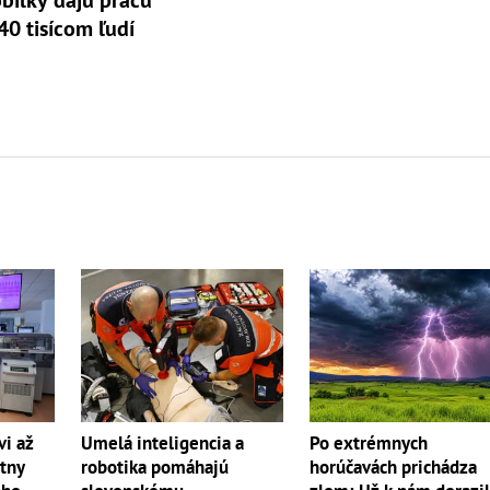
ilky dajú prácu
40 tisícom ľudí
Po extrémnych
vi až
Umelá inteligencia a
horúčavách prichádza
átny
robotika pomáhajú