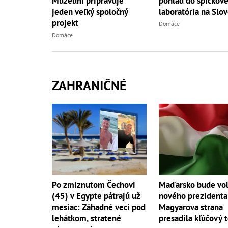
Múzeum pripravuje
pohľad do špičkov
jeden veľký spoločný
laboratória na Slo
projekt
Domáce
Domáce
ZAHRANIČNÉ
Po zmiznutom Čechovi
Maďarsko bude vol
(45) v Egypte pátrajú už
nového prezidenta
mesiac: Záhadné veci pod
Magyarova strana
lehátkom, stratené
presadila kľúčový 