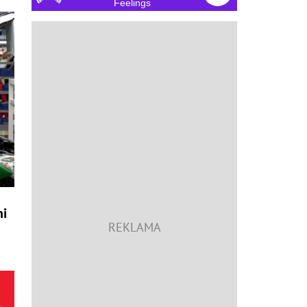
Feelings
ni