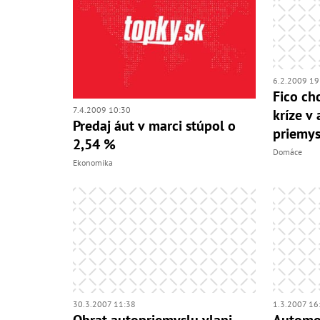
6.2.2009 19
Fico ch
7.4.2009 10:30
kríze v
Predaj áut v marci stúpol o
priemys
2,54 %
Domáce
Ekonomika
30.3.2007 11:38
1.3.2007 16