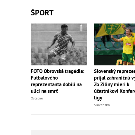
ŠPORT
FOTO Obrovská tragédia:
Slovenský repreze
Futbalového
prijal zahraničnú v
reprezentanta dobili na
Zo Žiliny mieri k
ulici na smrť
účastníkovi Konfer
ligy
Ostatné
Slovensko