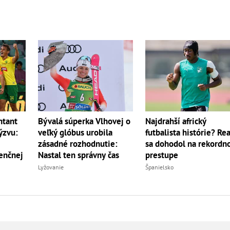
ntant
Bývalá súperka Vlhovej o
Najdrahší africký
ýzvu:
veľký glóbus urobila
futbalista histórie? Rea
zásadné rozhodnutie:
sa dohodol na rekord
enčnej
Nastal ten správny čas
prestupe
Lyžovanie
Španielsko