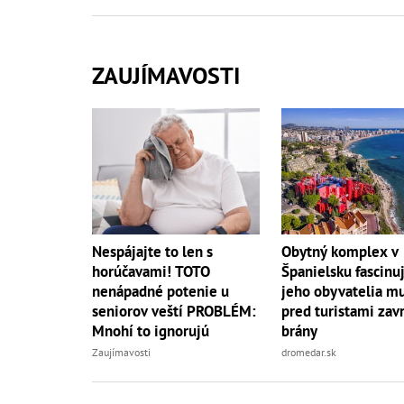
ZAUJÍMAVOSTI
Nespájajte to len s
Obytný komplex v
horúčavami! TOTO
Španielsku fascinuj
nenápadné potenie u
jeho obyvatelia mu
seniorov veští PROBLÉM:
pred turistami zavr
Mnohí to ignorujú
brány
Zaujímavosti
dromedar.sk