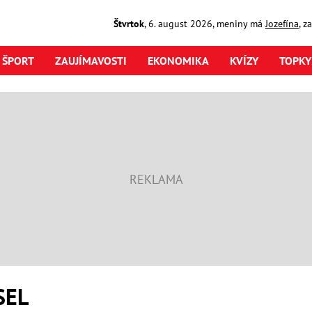
Štvrtok
,
6. august
2026
,
meniny má
Jozefína
, z
ŠPORT
ZAUJÍMAVOSTI
EKONOMIKA
KVÍZY
TOPKY
SEL