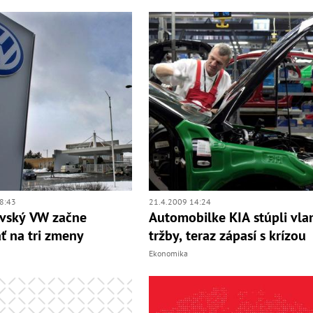
8:43
21.4.2009 14:24
avský VW začne
Automobilke KIA stúpli vla
ť na tri zmeny
tržby, teraz zápasí s krízou
Ekonomika