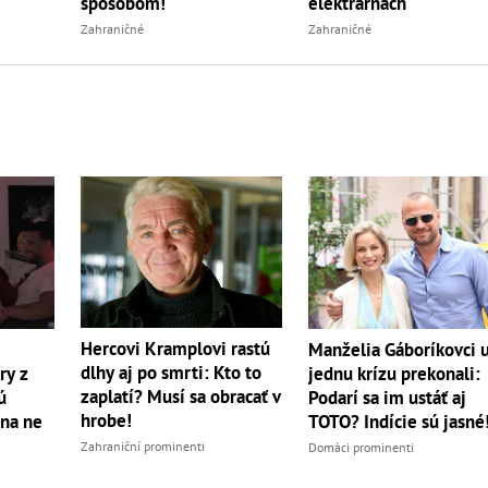
spôsobom!
elektrárňach
Zahraničné
Zahraničné
Hercovi Kramplovi rastú
Manželia Gáboríkovci 
dlhy aj po smrti: Kto to
ry z
jednu krízu prekonali:
zaplatí? Musí sa obracať v
ú
Podarí sa im ustáť aj
hrobe!
 na ne
TOTO? Indície sú jasné
Zahraniční prominenti
Domáci prominenti