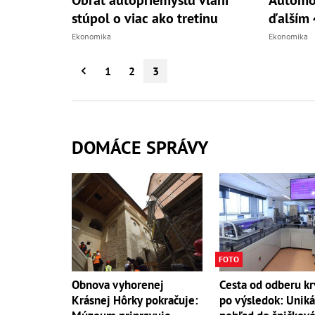
Obrat autopriemyslu vlani
Automob
stúpol o viac ako tretinu
ďalším 
Ekonomika
Ekonomika
1
2
3
DOMÁCE SPRÁVY
FOTO
Obnova vyhorenej
Cesta od odberu kr
Krásnej Hôrky pokračuje:
po výsledok: Unik