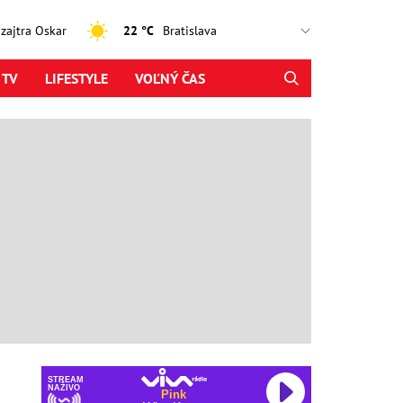
, zajtra Oskar
22 °C
 TV
LIFESTYLE
VOĽNÝ ČAS
STREAM
NAŽIVO
Pink