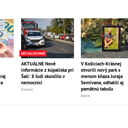
AKTUALIZOVANÉ
V Košiciach-Krásnej
AKTUÁLNE Nové
otvorili nový park s
informácie z kúpaliska pri
menom kňaza Juraja
raj
Šali: 8 ľudí skončilo v
Semivana, odhalili aj
ia
nemocnici
pamätnú tabuľu
Domáce
Košice