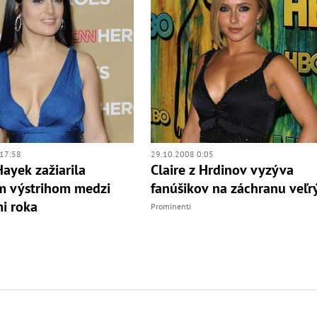
17:58
29.10.2008 0:05
ayek zažiarila
Claire z Hrdinov vyzýva
m výstrihom medzi
fanúšikov na záchranu veľr
i roka
Prominenti