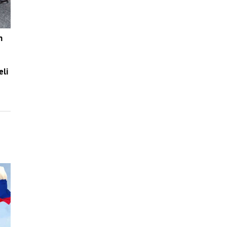
n
eli