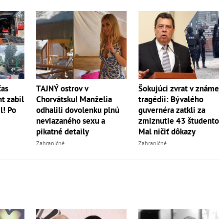
TAJNÝ ostrov v
čas
Šokujúci zvrat v známe
Chorvátsku! Manželia
t zabil
tragédii: Bývalého
odhalili dovolenku plnú
l! Po
guvernéra zatkli za
neviazaného sexu a
zmiznutie 43 študento
pikatné detaily
Mal ničiť dôkazy
Zahraničné
Zahraničné