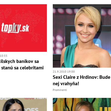
10:55
čílskych baníkov sa
 stanú sa celebritami
21.9.2010 19:00
Sexi Claire z Hrdinov: Bude
nej vrahyňa!
Prominenti