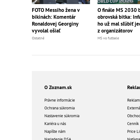
FOTO Messiho žena v
O finále MS 2030 
bikinách: Komentár
obrovská bitka: Inf
Ronaldovej Georginy
ho už mal sľúbiť 
vyvolal ošiaľ
z organizátorov
Ostatné
MS vo futbale
O Zoznam.sk
Rekl
Právne informácie
Reklam
Ochrana súkromia
Extern
Nastavenie súkromia
Obchod
Kariéra u nás
Cenník
Napíšte nám
Price Li
Nariadenie DSA
Natívn