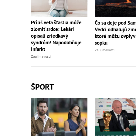
Príliš veľa šťastia môže
Čo sa deje pod San
zlomiť srdce: Lekári
Vedci odhaľujú zm
opísali zriedkavý
ktoré môžu ovplyv
syndróm! Napodobňuje
sopku
infarkt
Zaujímavosti
Zaujímavosti
ŠPORT