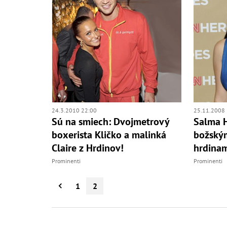
24.3.2010 22:00
25.11.2008 
Sú na smiech: Dvojmetrový
Salma H
boxerista Kličko a malinká
božský
Claire z Hrdinov!
hrdinam
Prominenti
Prominenti
1
2