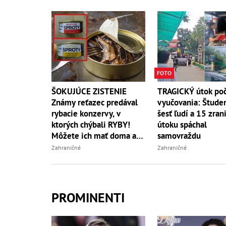
FOTO
ŠOKUJÚCE ZISTENIE
TRAGICKÝ útok po
Známy reťazec predával
vyučovania: Študen
rybacie konzervy, v
šesť ľudí a 15 zrani
ktorých chýbali RYBY!
útoku spáchal
Môžete ich mať doma aj
samovraždu
vy
Zahraničné
Zahraničné
PROMINENTI