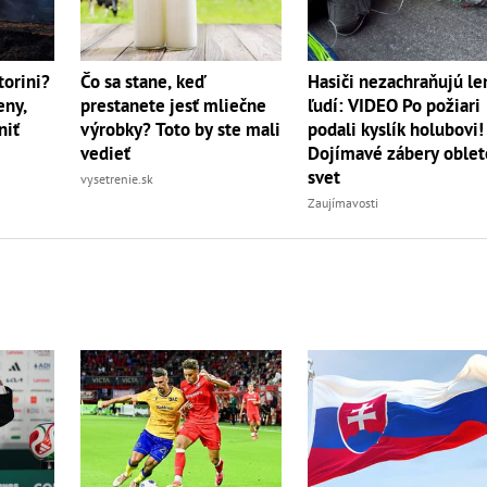
torini?
Čo sa stane, keď
Hasiči nezachraňujú le
eny,
prestanete jesť mliečne
ľudí: VIDEO Po požiari
niť
výrobky? Toto by ste mali
podali kyslík holubovi!
vedieť
Dojímavé zábery oblet
svet
vysetrenie.sk
Zaujímavosti