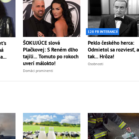
128 FB INTERAKCIÍ
ŠOKUJÚCE slová
Peklo českého herca:
t's
Plačkovej: S Reném dlho
Odmietol sa rozviesť, 
ná
tajili... Tomuto po rokoch
tak... Hrôza!
...
uverí málokto!
Osobnosti
Domáci prominenti