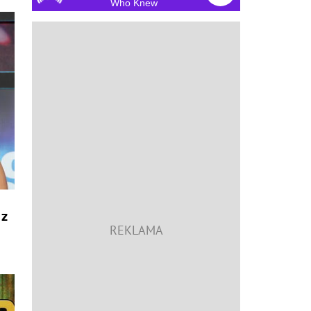
Who Knew
 z