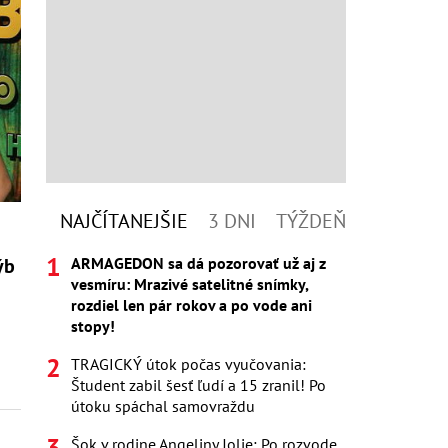
NAJČÍTANEJŠIE
3 DNI
TÝŽDEŇ
ARMAGEDON sa dá pozorovať už aj z
ýb
vesmíru: Mrazivé satelitné snímky,
rozdiel len pár rokov a po vode ani
stopy!
TRAGICKÝ útok počas vyučovania:
Študent zabil šesť ľudí a 15 zranil! Po
útoku spáchal samovraždu
Šok v rodine Angeliny Jolie: Po rozvode