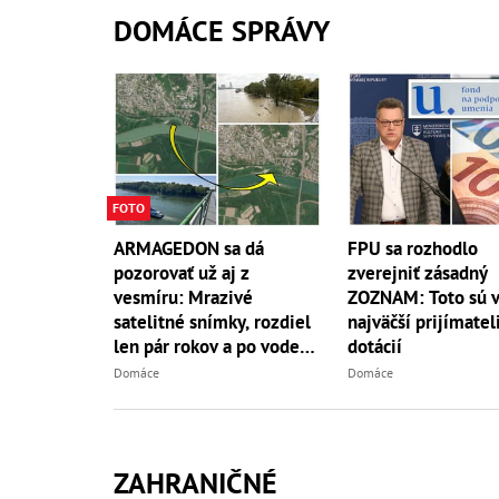
DOMÁCE SPRÁVY
FOTO
ARMAGEDON sa dá
FPU sa rozhodlo
pozorovať už aj z
zverejniť zásadný
vesmíru: Mrazivé
ZOZNAM: Toto sú v
satelitné snímky, rozdiel
najväčší prijímatel
len pár rokov a po vode
dotácií
ani stopy!
Domáce
Domáce
ZAHRANIČNÉ