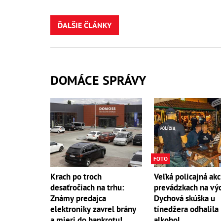
ĎALŠIE ČLÁNKY
DOMÁCE SPRÁVY
FOTO
Krach po troch
Veľká policajná akc
desaťročiach na trhu:
prevádzkach na vý
Známy predajca
Dychová skúška u
elektroniky zavrel brány
tínedžera odhalila
a mieri do bankrotu!
alkohol