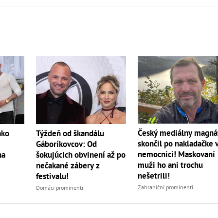
Český mediálny magná
ako
Týždeň od škandálu
skončil po nakladačke 
Gáboríkovcov: Od
nemocnici! Maskovaní
na
šokujúcich obvinení až po
muži ho ani trochu
nečakané zábery z
nešetrili!
festivalu!
Zahraniční prominenti
Domáci prominenti