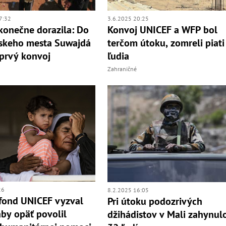
7:32
3.6.2025 20:25
onečne dorazila: Do
Konvoj UNICEF a WFP bol
skeho mesta Suwajdá
terčom útoku, zomreli piati
 prvý konvoj
ľudia
Zahraničné
26
8.2.2025 16:05
fond UNICEF vyzval
Pri útoku podozrivých
aby opäť povolil
džihádistov v Mali zahynul