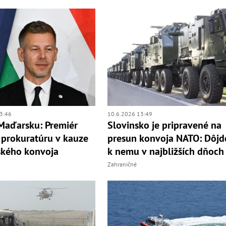
3:46
10.6.2026 13:49
Maďarsku: Premiér
Slovinsko je pripravené na
a prokuratúru v kauze
presun konvoja NATO: Dôjd
ského konvoja
k nemu v najbližších dňoch
Zahraničné