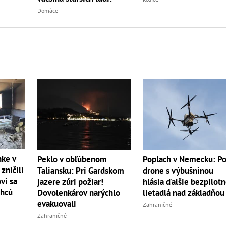
Domáce
nke v
Peklo v obľúbenom
Poplach v Nemecku: P
zničili
Taliansku: Pri Gardskom
drone s výbušninou
vi sa
jazere zúri požiar!
hlásia ďalšie bezpilot
chcú
Dovolenkárov narýchlo
lietadlá nad základňou
evakuovali
Zahraničné
Zahraničné