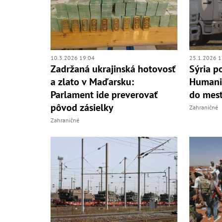
10.3.2026 19:04
25.1.2026 1
Zadržaná ukrajinská hotovosť
Sýria p
a zlato v Maďarsku:
Humanit
Parlament ide preverovať
do mes
pôvod zásielky
Zahraničné
Zahraničné