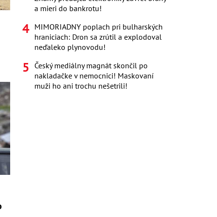
a mieri do bankrotu!
MIMORIADNY poplach pri bulharských
hraniciach: Dron sa zrútil a explodoval
neďaleko plynovodu!
Český mediálny magnát skončil po
nakladačke v nemocnici! Maskovaní
muži ho ani trochu nešetrili!
o