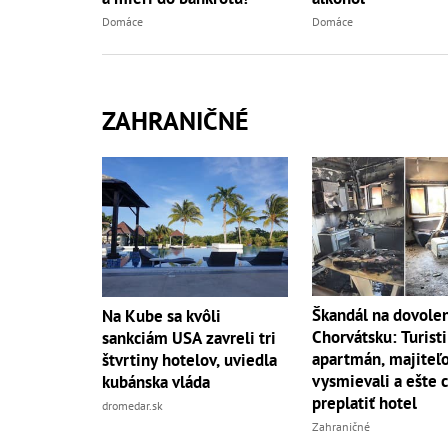
Domáce
Domáce
ZAHRANIČNÉ
Škandál na dovole
Na Kube sa kvôli
Chorvátsku: Turisti 
sankciám USA zavreli tri
apartmán, majiteľo
štvrtiny hotelov, uviedla
vysmievali a ešte 
kubánska vláda
preplatiť hotel
dromedar.sk
Zahraničné