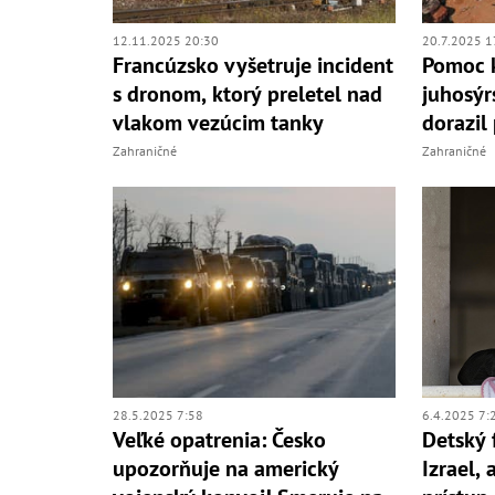
12.11.2025 20:30
20.7.2025 1
Francúzsko vyšetruje incident
Pomoc k
s dronom, ktorý preletel nad
juhosýr
vlakom vezúcim tanky
dorazil
Zahraničné
Zahraničné
28.5.2025 7:58
6.4.2025 7:
Veľké opatrenia: Česko
Detský 
upozorňuje na americký
Izrael, 