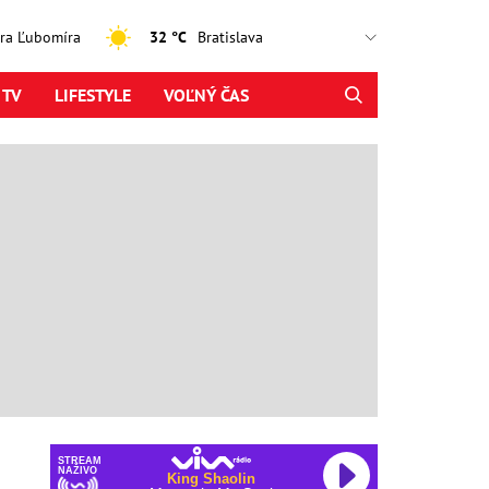
jtra Ľubomíra
32 °C
 TV
LIFESTYLE
VOĽNÝ ČAS
STREAM
NAŽIVO
King Shaolin