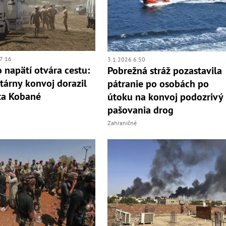
7:16
3.1.2026 6:50
o napätí otvára cestu:
Pobrežná stráž pozastavila
árny konvoj dorazil
pátranie po osobách po
ta Kobané
útoku na konvoj podozrivý
pašovania drog
Zahraničné