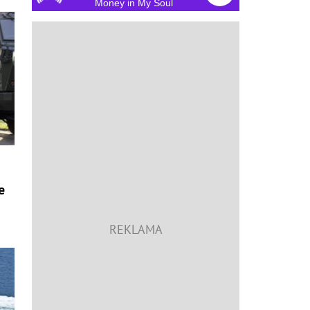
Money in My Soul
e