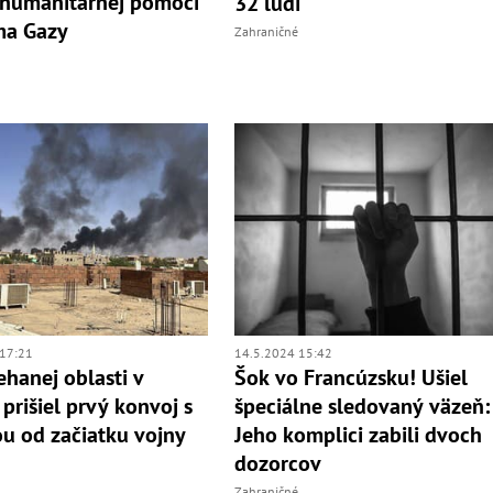
 humanitárnej pomoci
32 ľudí
ma Gazy
Zahraničné
17:21
14.5.2024 15:42
ehanej oblasti v
Šok vo Francúzsku! Ušiel
prišiel prvý konvoj s
špeciálne sledovaný väzeň:
 od začiatku vojny
Jeho komplici zabili dvoch
dozorcov
Zahraničné