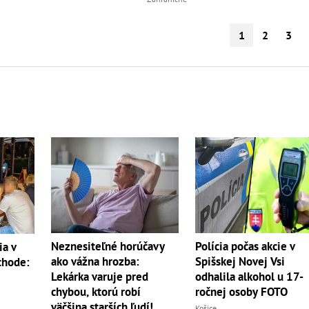
1
2
3
Neznesiteľné horúčavy
Polícia počas akcie v
ia v
ako vážna hrozba:
Spišskej Novej Vsi
chode:
Lekárka varuje pred
odhalila alkohol u 17-
chybou, ktorú robí
ročnej osoby FOTO
väčšina starších ľudí!
Košice