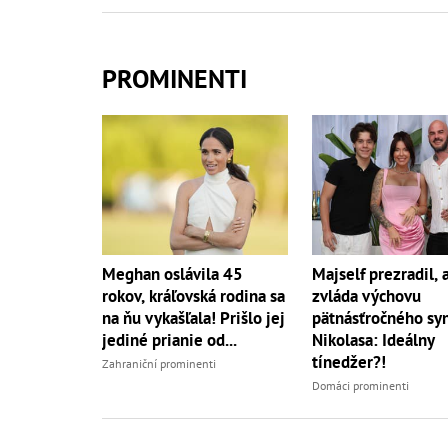
PROMINENTI
Meghan oslávila 45
Majself prezradil, 
rokov, kráľovská rodina sa
zvláda výchovu
na ňu vykašľala! Prišlo jej
pätnásťročného sy
jediné prianie od...
Nikolasa: Ideálny
tínedžer?!
Zahraniční prominenti
Domáci prominenti