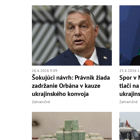
26.6.2026 9:09
25.6.2026 1
Šokujúci návrh: Právnik žiada
Spor v 
zadržanie Orbána v kauze
tlačí n
ukrajinského konvoja
ukrajin
Zahraničné
Zahraničné