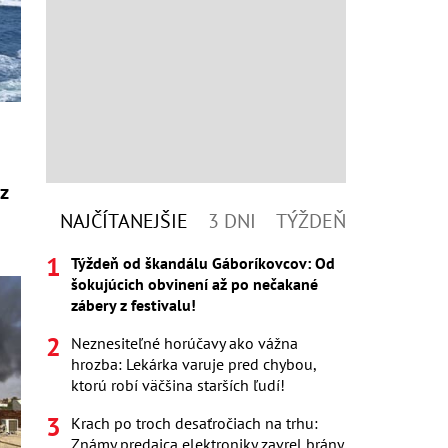
 z
NAJČÍTANEJŠIE
3 DNI
TÝŽDEŇ
Týždeň od škandálu Gáboríkovcov: Od
šokujúcich obvinení až po nečakané
zábery z festivalu!
Neznesiteľné horúčavy ako vážna
hrozba: Lekárka varuje pred chybou,
ktorú robí väčšina starších ľudí!
Krach po troch desaťročiach na trhu:
Známy predajca elektroniky zavrel brány