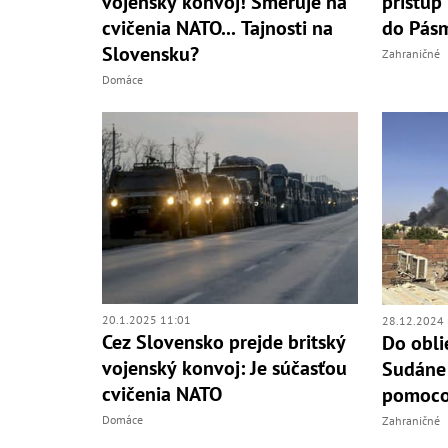
vojenský konvoj! Smeruje na
prístup
cvičenia NATO... Tajnosti na
do Pás
Slovensku?
Zahraničné
Domáce
20.1.2025 11:01
28.12.2024 
Cez Slovensko prejde britský
Do obli
vojenský konvoj: Je súčasťou
Sudáne 
cvičenia NATO
pomocou
Domáce
Zahraničné