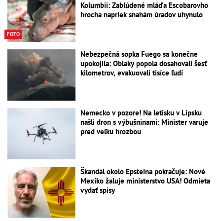
Kolumbii: Zablúdené mláďa Escobarovho
hrocha napriek snahám úradov uhynulo
FOTO
Nebezpečná sopka Fuego sa konečne
upokojila: Oblaky popola dosahovali šesť
kilometrov, evakuovali tisíce ľudí
Nemecko v pozore! Na letisku v Lipsku
našli dron s výbušninami: Minister varuje
pred veľku hrozbou
Škandál okolo Epsteina pokračuje: Nové
Mexiko žaluje ministerstvo USA! Odmieta
vydať spisy