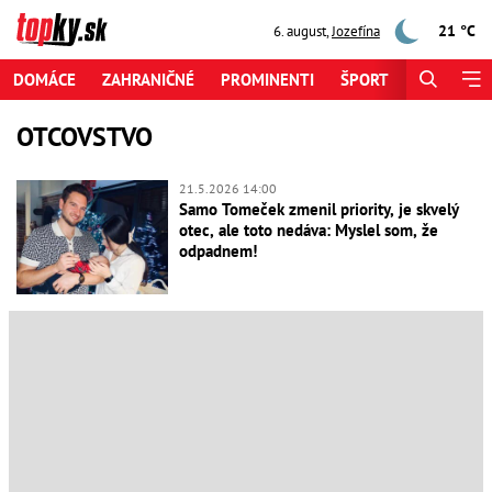
21 °C
6. august
,
Jozefína
DOMÁCE
ZAHRANIČNÉ
PROMINENTI
ŠPORT
ZAUJÍMAV
OTCOVSTVO
21.5.2026 14:00
Samo Tomeček zmenil priority, je skvelý
otec, ale toto nedáva: Myslel som, že
odpadnem!