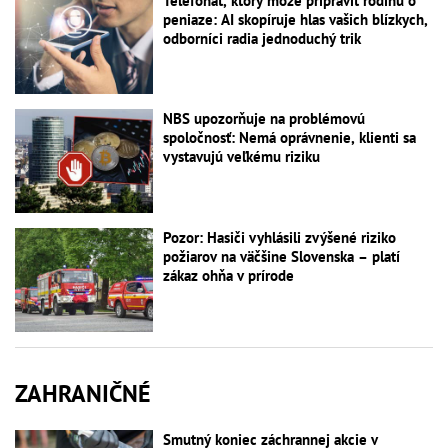
Telefonát, ktorý môže pripraviť rodinu o
peniaze: AI skopíruje hlas vašich blízkych,
odborníci radia jednoduchý trik
NBS upozorňuje na problémovú
spoločnosť: Nemá oprávnenie, klienti sa
vystavujú veľkému riziku
Pozor: Hasiči vyhlásili zvýšené riziko
požiarov na väčšine Slovenska – platí
zákaz ohňa v prírode
ZAHRANIČNÉ
Smutný koniec záchrannej akcie v