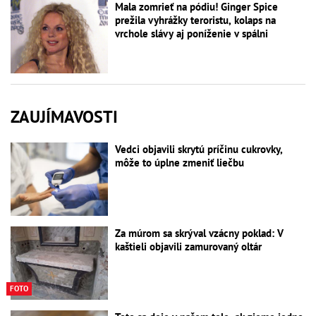
Mala zomrieť na pódiu! Ginger Spice
prežila vyhrážky teroristu, kolaps na
vrchole slávy aj poníženie v spálni
ZAUJÍMAVOSTI
Vedci objavili skrytú príčinu cukrovky,
môže to úplne zmeniť liečbu
Za múrom sa skrýval vzácny poklad: V
kaštieli objavili zamurovaný oltár
FOTO