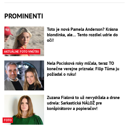
PROMINENTI
Toto je nová Pamela Anderson? Krásna
blondínka, ale... Tento rozdiel udrie do
očí!
AKTUÁLNE FOTO VNÚTRI
Nela Pocisková roky mlčala, teraz TO
konečne verejne priznala: Filip Tůma ju
požiadal o ruku!
Zuzana Fialová to už nevydržala a drsne
udrela: Sarkastická NÁLOŽ pre
konšpirátorov a popieračov!
FOTO