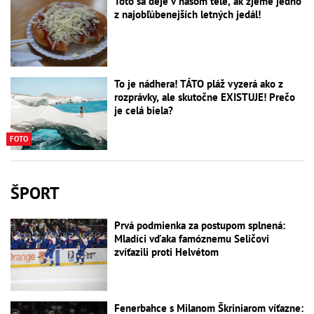
Toto sa deje v našom tele, ak zjeme jedno
z najobľúbenejších letných jedál!
To je nádhera! TÁTO pláž vyzerá ako z
rozprávky, ale skutočne EXISTUJE! Prečo
je celá biela?
FOTO
ŠPORT
Prvá podmienka za postupom splnená:
Mladíci vďaka famóznemu Seličovi
zvíťazili proti Helvétom
Fenerbahce s Milanom Škriniarom víťazne: