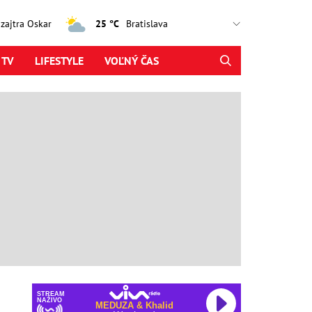
, zajtra Oskar
25 °C
 TV
LIFESTYLE
VOĽNÝ ČAS
STREAM
NAŽIVO
MEDUZA & Khalid