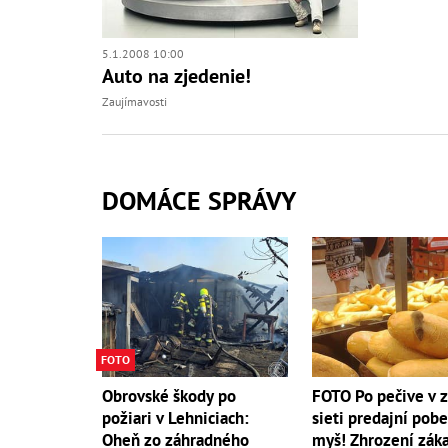
5.1.2008 10:00
Auto na zjedenie!
Zaujímavosti
DOMÁCE SPRÁVY
FOTO
Obrovské škody po
FOTO Po pečive v 
požiari v Lehniciach:
sieti predajní pob
Oheň zo záhradného
myš! Zhrození záka