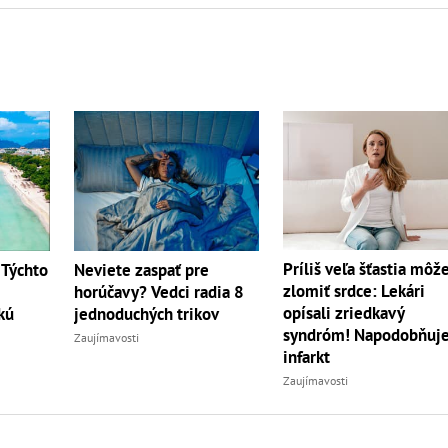
Príliš veľa šťastia môž
 Týchto
Neviete zaspať pre
zlomiť srdce: Lekári
horúčavy? Vedci radia 8
opísali zriedkavý
kú
jednoduchých trikov
syndróm! Napodobňuj
Zaujímavosti
infarkt
Zaujímavosti