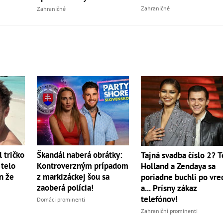
vy
Zahraničné
Zahraničné
 tričko
Škandál naberá obrátky:
Tajná svadba číslo 2? 
 telo
Kontroverzným prípadom
Holland a Zendaya sa
on že
z markizáckej šou sa
poriadne buchli po vre
zaoberá polícia!
a... Prísny zákaz
telefónov!
Domáci prominenti
Zahraniční prominenti