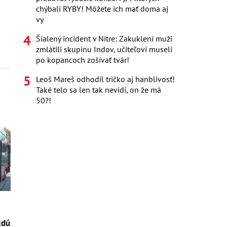
chýbali RYBY! Môžete ich mať doma aj
vy
Šialený incident v Nitre: Zakuklení muži
zmlátili skupinu Indov, učiteľovi museli
po kopancoch zošívať tvár!
Leoš Mareš odhodil tričko aj hanblivosť!
Také telo sa len tak nevidí, on že má
50?!
jdú