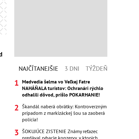
d
NAJČÍTANEJŠIE
3 DNI
TÝŽDEŇ
Medvedia šelma vo Veľkej Fatre
NAHÁŇALA turistov: Ochranári rýchlo
odhalili dôvod, prišlo POKARHANIE!
Škandál naberá obrátky: Kontroverzným
prípadom z markizáckej šou sa zaoberá
polícia!
ŠOKUJÚCE ZISTENIE Známy reťazec
predával rybacie konzervy, v ktorých