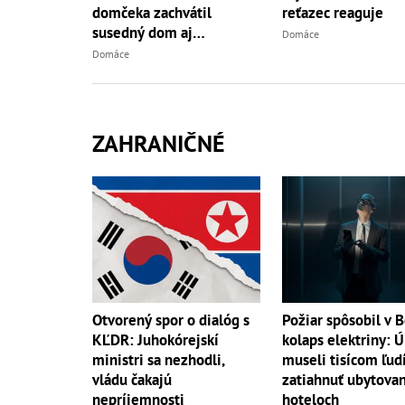
domčeka zachvátil
reťazec reaguje
susedný dom aj
Domáce
hospodársku budovu
Domáce
ZAHRANIČNÉ
Otvorený spor o dialóg s
Požiar spôsobil v B
KĽDR: Juhokórejskí
kolaps elektriny: 
ministri sa nezhodli,
museli tisícom ľud
vládu čakajú
zatiahnuť ubytovan
nepríjemnosti
hoteloch