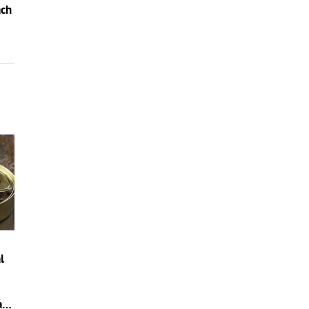
ách
l
aj