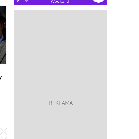
Weekend
y