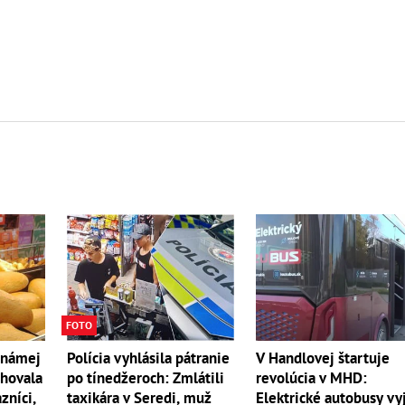
FOTO
V Handlovej štartuje
známej
Polícia vyhlásila pátranie
revolúcia v MHD:
ehovala
po tínedžeroch: Zmlátili
Elektrické autobusy vy
zníci,
taxikára v Seredi, muž