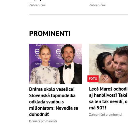
Zahraničné
Zahraničné
PROMINENTI
FOTO
Leoš Mareš odhodil
Dráma okolo veselice!
aj hanblivosť! Také
Slovenská topmodelka
sa len tak nevidí, 
odkladá svadbu s
má 50?!
milionárom: Nevedia sa
dohodnúť
Zahraniční prominenti
Domáci prominenti