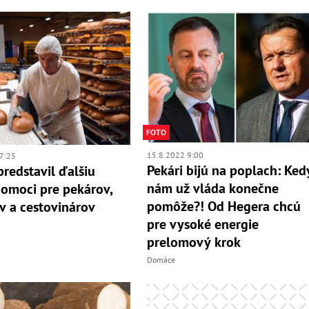
FOTO
15.8.2022 9:00
7:25
Pekári bijú na poplach: Ked
predstavil ďalšiu
nám už vláda konečne
omoci pre pekárov,
pomôže?! Od Hegera chcú
v a cestovinárov
pre vysoké energie
prelomový krok
Domáce