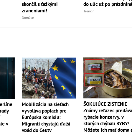
do ulíc už po prázdnin
skončil s ťažkými
zraneniami!
Trenčín
Domáce
ŠOKUJÚCE ZISTENIE
erlíne
Mobilizácia na sieťach
Známy reťazec predáva
Úrady
vyvoláva poplach pre
rybacie konzervy, v
í
Európsku komisiu:
ktorých chýbali RYBY!
ie v
Migranti chystajú ďalší
Môžete ich mať doma 
vpád do Ceuty