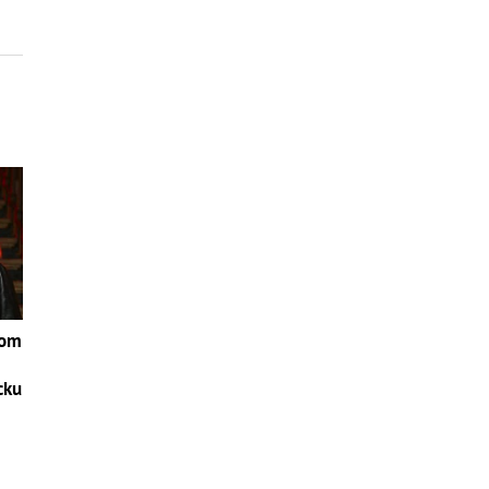
Tom
cku