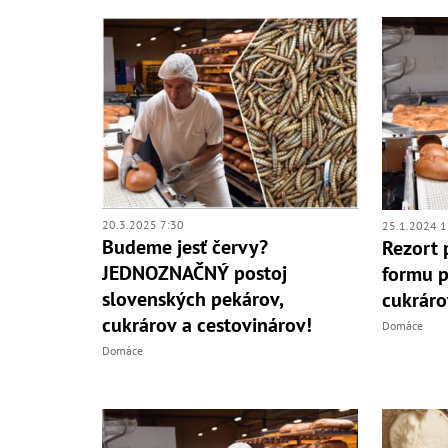
20.3.2025 7:30
25.1.2024 1
Budeme jesť červy?
Rezort 
JEDNOZNAČNÝ postoj
formu p
slovenských pekárov,
cukráro
cukrárov a cestovinárov!
Domáce
Domáce