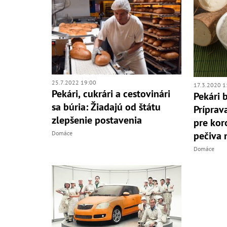
25.7.2022 19:00
17.3.2020 1
Pekári, cukrári a cestovinári
Pekári 
sa búria: Žiadajú od štátu
Príprav
zlepšenie postavenia
pre kor
Domáce
pečiva 
Domáce