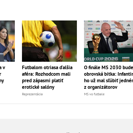
a v
Futbalom otriasa ďalšia
O finále MS 2030 bud
r
aféra: Rozhodcom mali
obrovská bitka: Infanti
ny
pred zápasmi platiť
ho už mal sľúbiť jedn
erotické salóny
z organizátorov
Reprezentácia
MS vo futbale