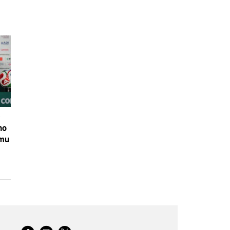
e
no
ému